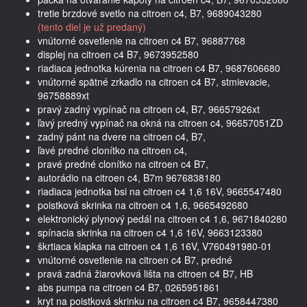
tretie brzdové svetlo na citroen c4, B7, 9689043280
(tento diel je už predaný)
vnútorné osvetlenie na citroen c4 B7, 96887768
displej na citroen c4 B7, 9673952580
riadiaca jednotka kúrenia na citroen c4 B7, 9687606680
vnútorné spätné zrkadlo na citroen c4 B7, stmievacie,
96758889xt
pravý zadný vypínač na citroen c4, B7, 96657926xt
ľavý predný vypínač na okná na citroen c4, 96657051ZD
zadný pánt na dvere na citroen c4, B7,
ľavé predné clonítko na citroen c4,
pravé predné clonítko na citroen c4 B7,
autorádio na citroen c4, B7m 9676838180
riadiaca jednotka bsi na citroen c4 1,6 16V, 9665547480
poistková skrinka na citroen c4 1,6, 9665492680
elektronický plynový pedál na citroen c4 1,6, 9671840280
spínacia skrinka na citroen c4 1,6 16V, 9663123380
škrtiaca klapka na citroen c4 1,6 16V, V760491980-01
vnútorné osvetlenie na citroen c4 B7, predné
pravá zadná žiarovková lišta na citroen c4 B7, HB
abs pumpa na citroen c4 B7, 0265951861
kryt na poistková skrinku na citroen c4 B7, 9658447380