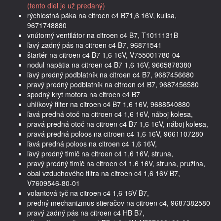
(tento diel je už predaný)
rýchlostná páka na citroen c4 B71,6 16V, kulisa,
9671748880
vnútorný ventilátor na citroen c4 B7, T1011131B
ľavý zadný pás na citroen c4 B7, 96871541
štartér na citroen c4 B7 1,6 16V, V755001780-04
nodul napätia na citroen c4 B7 1,6 16V, 9665878380
ľavý predný podblatník na citroen c4 B7, 9687456680
pravý predný podblatník na citroen c4 B7, 9687456580
spodný kryt motora na citroen c4 B7
uhlíkový filter na citroen c4 B7 1,6 16V, 9688540880
ľavá predná otoč na citroen c4 1,6 16V, náboj kolesa,
pravá predná otoč na citroen c4 B7 1,6 16V, náboj kolesa,
pravá predná poloos na citroen c4 1,6 16V, 9661107280
ľavá predná poloos na citroen c4 1,6 16V,
ľavý predný tlmič na citroen c4 1,6 16V, struna,
pravý predný tlmič na citroen c4 1,6 16V, struna, pružina,
obal vzduchového filtra na citroen c4 1,6 16V B7,
V7609546-80-01
volantová tyč na citroen c4 1,6 16V B7,
predný mechanizmus stieračov na citroen c4, 9687382580
pravý zadný pás na citroen c4 HB B7,