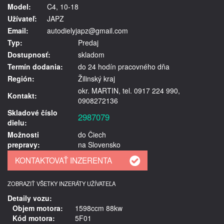
Model:
C4, 10-18
Užívateľ:
JAPZ
Email:
autodielyjapz@gmail.com
Typ:
Predaj
Dostupnosť:
skladom
Termín dodania:
do 24 hodín pracovného dňa
Región:
Žilinský kraj
okr. MARTIN, tel. 0917 224 990,
Kontakt:
0908272136
Skladové číslo
2987079
dielu:
Možnosti
do Čiech
prepravy:
na Slovensko
ZOBRAZIŤ VŠETKY INZERÁTY UŽÍVATEĽA
Detaily vozu:
Objem motora:
1598ccm 88kw
Kód motora:
5F01