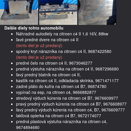
Dalšie diely tohto automobilu
Náhradné autodiely na citroen c4 II 1,6 16V, 88kw
ľavé predné dvere na citroen c4 II
(tento diel je už predaný)
spodný kryt nárazníka na citroen c4 II, 9687422580
(tento diel je už predaný)
predné čelo na citroen c4 II, 9673046277
predná výstuha nárazníka na citroen c4 II, 9687296680
ľavý predný blatník na citroen c4 II,
kastlík na citroen c4 II, odkladacia skrinka, 9671471177
zadné pláto do kufra na citroen c4 B7, 96874780
vypínač na esp, na citroen c4, 9666882877
stredový výduch kúrenia na citroen c4 B7, 9676609977
pravý predný výduch kúrenia na citroen c4 B7, 9676608977
ľavý predný výduch kúrenia na citroen c4, B7, 9676609777
lakťová opierka na citroen c4 B7, 9672174077
predná plastová výstuha nárazníka na citroen c4,
9674894680