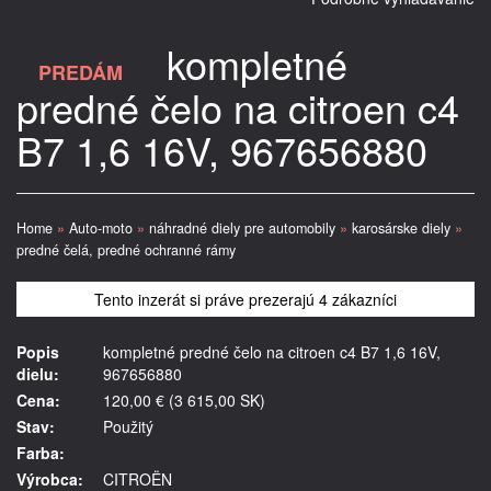
kompletné
PREDÁM
predné čelo na citroen c4
B7 1,6 16V, 967656880
Home
»
Auto-moto
»
náhradné diely pre automobily
»
karosárske diely
»
predné čelá, predné ochranné rámy
Tento inzerát si práve prezerajú 4 zákazníci
Popis
kompletné predné čelo na citroen c4 B7 1,6 16V,
dielu:
967656880
Cena:
120,00 € (3 615,00 SK)
Stav:
Použitý
Farba:
Výrobca:
CITROËN