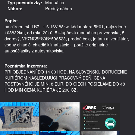
Typ prevodovky:
Manuálna
Náhon:
Predný náhon
Popis:
na citroen c4 II B7,  1,6 16V 88kw, kód motora 5F01, najazdené 
108832km, od roku 2010, 5 stupňová manuálna prevodovka, 5 
dverový, VF7NC5FS0BY598523, predné čelo, je tam aj ventilátor, 
vodný chladič, chladič klimatizácie,   použité originálne 
autosúčiastky z autovrakoviska

Poznámka inzerenta:
PRI OBJEDNANÍ DO 14 00 HOD. NA SLOVENSKU DORUČENIE
KURIÉROM NASLEDUJÚCI PRACOVNÝ DEŇ. CENA
POŠTOVNÉHO JE MIN. 8 EUR. DO ČIECH POSIELAME DO 48
HOD MIN CENA KURIÉRA JE 200 CZ.