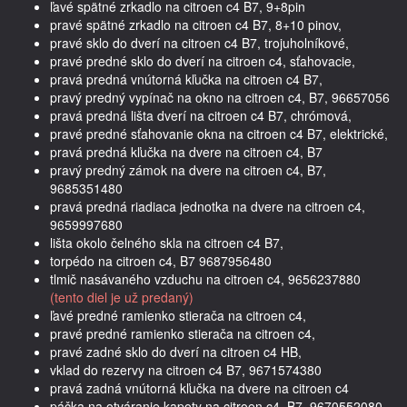
ľavé spätné zrkadlo na citroen c4 B7, 9+8pin
pravé spätné zrkadlo na citroen c4 B7, 8+10 pinov,
pravé sklo do dverí na citroen c4 B7, trojuholníkové,
pravé predné sklo do dverí na citroen c4, sťahovacie,
pravá predná vnútorná kľučka na citroen c4 B7,
pravý predný vypínač na okno na citroen c4, B7, 96657056
pravá predná lišta dverí na citroen c4 B7, chrómová,
pravé predné sťahovanie okna na citroen c4 B7, elektrické,
pravá predná kľučka na dvere na citroen c4, B7
pravý predný zámok na dvere na citroen c4, B7,
9685351480
pravá predná riadiaca jednotka na dvere na citroen c4,
9659997680
lišta okolo čelného skla na citroen c4 B7,
torpédo na citroen c4, B7 9687956480
tlmič nasávaného vzduchu na citroen c4, 9656237880
(tento diel je už predaný)
ľavé predné ramienko stierača na citroen c4,
pravé predné ramienko stierača na citroen c4,
pravé zadné sklo do dverí na citroen c4 HB,
vklad do rezervy na citroen c4 B7, 9671574380
pravá zadná vnútorná kľučka na dvere na citroen c4
páčka na otváranie kapoty na citroen c4, B7, 9670552080