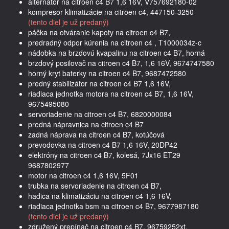
alternátor na citroen c4 B7 1,6 16V, V757692180-02
kompresor klimatizácie na citroen c4, 447150-3250
(tento diel je už predaný)
páčka na otváranie kapoty na citroen c4 B7,
predradný odpor kúrenia na citroen c4 , T1000034z-c
nádobka na brzdovú kvapalinu na citroen c4 B7, horná
brzdový posilovač na citroen c4 B7, 1,6 16V, 9674747580
horný kryt baterky na citroen c4 B7, 9687472580
predný stabilizátor na citroen c4 B7 1,6 16V,
riadiaca jednotka motora na citroen c4 B7, 1,6 16V,
9675495080
servoriadenie na citroen c4 B7, 6820000084
predná nápravnica na citroen c4 B7
zadná náprava na citroen c4 B7, kotúčová
prevodovka na citroen c4 B7 1,6 16V, 20DP42
elektróny na citroen c4 B7, kolesá, 7Jx16 ET29
9687802977
motor na citroen c4 1,6 16V, 5F01
trubka na servoriadenie na citroen c4 B7,
hadica na klimatizáciu na citroen c4 1,6 16V,
riadiaca jednotka bsm na citroen c4 B7, 9677987180
(tento diel je už predaný)
združený prepínač na citroen c4 B7, 96759252xt,