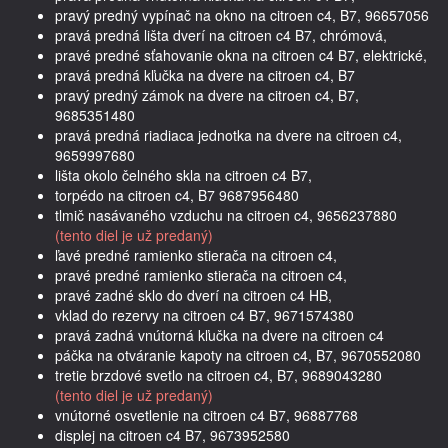
pravý predný vypínač na okno na citroen c4, B7, 96657056
pravá predná lišta dverí na citroen c4 B7, chrómová,
pravé predné sťahovanie okna na citroen c4 B7, elektrické,
pravá predná kľučka na dvere na citroen c4, B7
pravý predný zámok na dvere na citroen c4, B7,
9685351480
pravá predná riadiaca jednotka na dvere na citroen c4,
9659997680
lišta okolo čelného skla na citroen c4 B7,
torpédo na citroen c4, B7 9687956480
tlmič nasávaného vzduchu na citroen c4, 9656237880
(tento diel je už predaný)
ľavé predné ramienko stierača na citroen c4,
pravé predné ramienko stierača na citroen c4,
pravé zadné sklo do dverí na citroen c4 HB,
vklad do rezervy na citroen c4 B7, 9671574380
pravá zadná vnútorná kľučka na dvere na citroen c4
páčka na otváranie kapoty na citroen c4, B7, 9670552080
tretie brzdové svetlo na citroen c4, B7, 9689043280
(tento diel je už predaný)
vnútorné osvetlenie na citroen c4 B7, 96887768
displej na citroen c4 B7, 9673952580