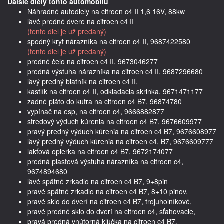
Dalšie diely tohto automobilu
Náhradné autodiely na citroen c4 II 1,6 16V, 88kw
ľavé predné dvere na citroen c4 II
(tento diel je už predaný)
spodný kryt nárazníka na citroen c4 II, 9687422580
(tento diel je už predaný)
predné čelo na citroen c4 II, 9673046277
predná výstuha nárazníka na citroen c4 II, 9687296680
ľavý predný blatník na citroen c4 II,
kastlík na citroen c4 II, odkladacia skrinka, 9671471177
zadné pláto do kufra na citroen c4 B7, 96874780
vypínač na esp, na citroen c4, 9666882877
stredový výduch kúrenia na citroen c4 B7, 9676609977
pravý predný výduch kúrenia na citroen c4 B7, 9676608977
ľavý predný výduch kúrenia na citroen c4, B7, 9676609777
lakťová opierka na citroen c4 B7, 9672174077
predná plastová výstuha nárazníka na citroen c4,
9674894680
ľavé spätné zrkadlo na citroen c4 B7, 9+8pin
pravé spätné zrkadlo na citroen c4 B7, 8+10 pinov,
pravé sklo do dverí na citroen c4 B7, trojuholníkové,
pravé predné sklo do dverí na citroen c4, sťahovacie,
pravá predná vnútorná kľučka na citroen c4 B7,