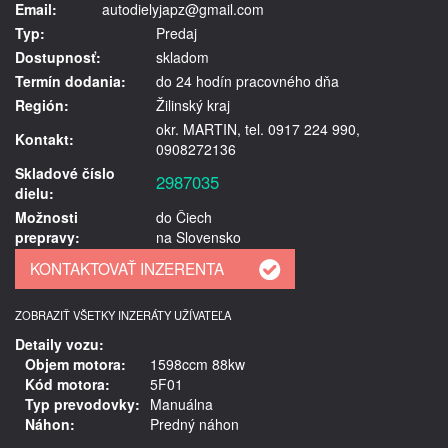
Email:
autodielyjapz@gmail.com
Typ:
Predaj
Dostupnosť:
skladom
Termín dodania:
do 24 hodín pracovného dňa
Región:
Žilinský kraj
okr. MARTIN, tel. 0917 224 990,
Kontakt:
0908272136
Skladové číslo
2987035
dielu:
Možnosti
do Čiech
prepravy:
na Slovensko
ZOBRAZIŤ VŠETKY INZERÁTY UŽÍVATEĽA
Detaily vozu:
Objem motora:
1598ccm 88kw
Kód motora:
5F01
Typ prevodovky:
Manuálna
Náhon:
Predný náhon