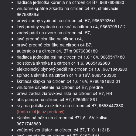
riadiaca jednotka kúrenia na citroen c4 B7, 9687606680
vnútorné spätné zrkadlo na citroen c4 B7, stmievacie,
96758889xt
pravý zadný vypínač na citroen c4, B7, 96657926xt
ľavý predný vypínač na okná na citroen c4, 96657051ZD
zadný pánt na dvere na citroen c4, B7,
ľavé predné clonítko na citroen c4,
pravé predné clonítko na citroen c4 B7,
autorádio na citroen c4, B7m 9676838180
riadiaca jednotka bsi na citroen c4 1,6 16V, 9665547480
poistková skrinka na citroen c4 1,6, 9665492680
elektronický plynový pedál na citroen c4 1,6, 9671840280
spínacia skrinka na citroen c4 1,6 16V, 9663123380
škrtiaca klapka na citroen c4 1,6 16V, V760491980-01
vnútorné osvetlenie na citroen c4 B7, predné
pravá zadná žiarovková lišta na citroen c4 B7, HB
abs pumpa na citroen c4 B7, 0265951861
kryt na poistková skrinku na citroen c4 B7, 9658447380
(tento diel je už predaný)
rýchlostná páka na citroen c4 B71,6 16V, kulisa,
9671748880
vnútorný ventilátor na citroen c4 B7, T1011131B
ľavý zadný pás na citroen c4 B7, 96871541