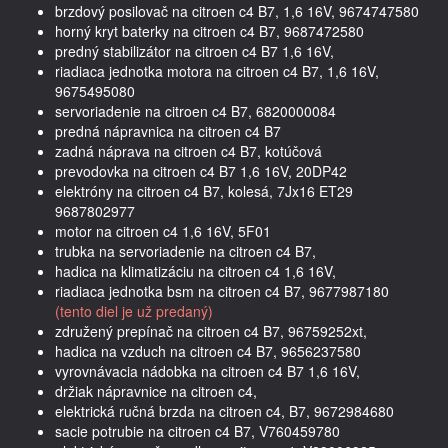
brzdový posilovač na citroen c4 B7, 1,6 16V, 9674747580
horný kryt baterky na citroen c4 B7, 9687472580
predný stabilizátor na citroen c4 B7 1,6 16V,
riadiaca jednotka motora na citroen c4 B7, 1,6 16V,
9675495080
servoriadenie na citroen c4 B7, 6820000084
predná nápravnica na citroen c4 B7
zadná náprava na citroen c4 B7, kotúčová
prevodovka na citroen c4 B7 1,6 16V, 20DP42
elektróny na citroen c4 B7, kolesá, 7Jx16 ET29
9687802977
motor na citroen c4 1,6 16V, 5F01
trubka na servoriadenie na citroen c4 B7,
hadica na klimatizáciu na citroen c4 1,6 16V,
riadiaca jednotka bsm na citroen c4 B7, 9677987180
(tento diel je už predaný)
združený prepínač na citroen c4 B7, 96759252xt,
hadica na vzduch na citroen c4 B7, 9656237580
vyrovnávacia nádobka na citroen c4 B7 1,6 16V,
držiak nápravnice na citroen c4,
elektrická ručná brzda na citroen c4, B7, 9672984680
sacie potrubie na citroen c4 B7, V760459780