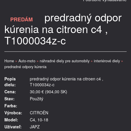
predradný odpor
PREDÁM
kúrenia na citroen c4 ,
T1000034z-c
Home
»
Auto-moto
»
náhradné diely pre automobily
»
interiérové diely
»
predradné odpory kúrenia
Popis
predradný odpor kúrenia na citroen c4 ,
dielu:
T1000034z-c
Cena:
30,00 € (904,00 SK)
Stav:
Použitý
Farba:
Výrobca:
CITROËN
Model:
C4, 10-18
Užívateľ:
JAPZ