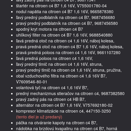
štartér na citroen c4 B7 1,6 16V, V755001780-04
nodul napätia na citroen c4 B7 1,6 16V, 9665878380
ľavý predný podblatník na citroen c4 B7, 9687456680
pravý predný podblatník na citroen c4 B7, 9687456580
spodný kryt motora na citroen c4 B7
uhlíkový filter na citroen c4 B7 1,6 16V, 9688540880
ľavá predná otoč na citroen c4 1,6 16V, náboj kolesa,
pravá predná otoč na citroen c4 B7 1,6 16V, náboj kolesa,
pravá predná poloos na citroen c4 1,6 16V, 9661107280
ľavá predná poloos na citroen c4 1,6 16V,
ľavý predný tlmič na citroen c4 1,6 16V, struna,
pravý predný tlmič na citroen c4 1,6 16V, struna, pružina,
obal vzduchového filtra na citroen c4 1,6 16V B7,
V7609546-80-01
volantová tyč na citroen c4 1,6 16V B7,
predný mechanizmus stieračov na citroen c4, 9687382580
pravý zadný pás na citroen c4 HB B7,
alternátor na citroen c4 B7 1,6 16V, V757692180-02
kompresor klimatizácie na citroen c4, 447150-3250
(tento diel je už predaný)
páčka na otváranie kapoty na citroen c4 B7,
nádobka na brzdovú kvapalinu na citroen c4 B7, horná