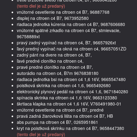
(tento diel je už predaný)
vnútorné osvetlenie na citroen c4 B7, 96887768
displej na citroen c4 B7, 9673952580
riadiaca jednotka kúrenia na citroen c4 B7, 9687606680
vnútorné spätné zrkadlo na citroen c4 B7, stmievacie,
96758889xt
pravý zadný vypínač na citroen c4, B7, 96657926xt
ľavý predný vypínač na okná na citroen c4, 96657051ZD
zadný pánt na dvere na citroen c4, B7,
ľavé predné clonítko na citroen c4,
pravé predné clonítko na citroen c4 B7,
autorádio na citroen c4, B7m 9676838180
riadiaca jednotka bsi na citroen c4 1,6 16V, 9665547480
poistková skrinka na citroen c4 1,6, 9665492680
elektronický plynový pedál na citroen c4 1,6, 9671840280
spínacia skrinka na citroen c4 1,6 16V, 9663123380
škrtiaca klapka na citroen c4 1,6 16V, V760491980-01
vnútorné osvetlenie na citroen c4 B7, predné
pravá zadná žiarovková lišta na citroen c4 B7, HB
abs pumpa na citroen c4 B7, 0265951861
kryt na poistková skrinku na citroen c4 B7, 9658447380
(tento diel je už predaný)