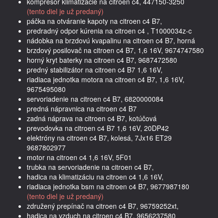
kompresor klimatizácie na citroen c4, 447150-3250
(tento diel je už predaný)
páčka na otváranie kapoty na citroen c4 B7,
predradný odpor kúrenia na citroen c4 , T1000034z-c
nádobka na brzdovú kvapalinu na citroen c4 B7, horná
brzdový posilovač na citroen c4 B7, 1,6 16V, 9674747580
horný kryt baterky na citroen c4 B7, 9687472580
predný stabilizátor na citroen c4 B7 1,6 16V,
riadiaca jednotka motora na citroen c4 B7, 1,6 16V,
9675495080
servoriadenie na citroen c4 B7, 6820000084
predná nápravnica na citroen c4 B7
zadná náprava na citroen c4 B7, kotúčová
prevodovka na citroen c4 B7 1,6 16V, 20DP42
elektróny na citroen c4 B7, kolesá, 7Jx16 ET29
9687802977
motor na citroen c4 1,6 16V, 5F01
trubka na servoriadenie na citroen c4 B7,
hadica na klimatizáciu na citroen c4 1,6 16V,
riadiaca jednotka bsm na citroen c4 B7, 9677987180
(tento diel je už predaný)
združený prepínač na citroen c4 B7, 96759252xt,
hadica na vzduch na citroen c4 B7, 9656237580