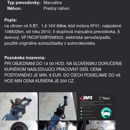
Typ prevodovky:
Manuálna
Náhon:
Predný náhon
Popis:
na citroen c4 II B7,  1,6 16V 88kw, kód motora 5F01, najazdené 
108832km, od roku 2010, 5 stupňová manuálna prevodovka, 5 
dverový, VF7NC5FS0BY598523, elektrické servočerpadlo,   
použité originálne autosúčiastky z autovrakoviska

Poznámka inzerenta:
PRI OBJEDNANÍ DO 14 00 HOD. NA SLOVENSKU DORUČENIE
KURIÉROM NASLEDUJÚCI PRACOVNÝ DEŇ. CENA
POŠTOVNÉHO JE MIN. 8 EUR. DO ČIECH POSIELAME DO 48
HOD MIN CENA KURIÉRA JE 200 CZ.