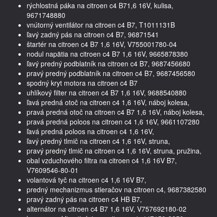
rýchlostná páka na citroen c4 B71,6 16V, kulisa,
9671748880
vnútorný ventilátor na citroen c4 B7, T1011131B
ľavý zadný pás na citroen c4 B7, 96871541
štartér na citroen c4 B7 1,6 16V, V755001780-04
nodul napätia na citroen c4 B7 1,6 16V, 9665878380
ľavý predný podblatník na citroen c4 B7, 9687456680
pravý predný podblatník na citroen c4 B7, 9687456580
spodný kryt motora na citroen c4 B7
uhlíkový filter na citroen c4 B7 1,6 16V, 9688540880
ľavá predná otoč na citroen c4 1,6 16V, náboj kolesa,
pravá predná otoč na citroen c4 B7 1,6 16V, náboj kolesa,
pravá predná poloos na citroen c4 1,6 16V, 9661107280
ľavá predná poloos na citroen c4 1,6 16V,
ľavý predný tlmič na citroen c4 1,6 16V, struna,
pravý predný tlmič na citroen c4 1,6 16V, struna, pružina,
obal vzduchového filtra na citroen c4 1,6 16V B7,
V7609546-80-01
volantová tyč na citroen c4 1,6 16V B7,
predný mechanizmus stieračov na citroen c4, 9687382580
pravý zadný pás na citroen c4 HB B7,
alternátor na citroen c4 B7 1,6 16V, V757692180-02