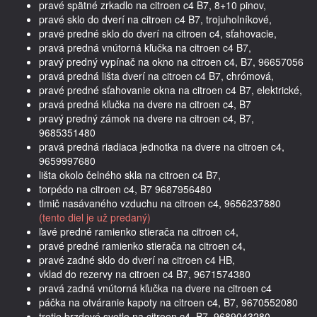
pravé spätné zrkadlo na citroen c4 B7, 8+10 pinov,
pravé sklo do dverí na citroen c4 B7, trojuholníkové,
pravé predné sklo do dverí na citroen c4, sťahovacie,
pravá predná vnútorná kľučka na citroen c4 B7,
pravý predný vypínač na okno na citroen c4, B7, 96657056
pravá predná lišta dverí na citroen c4 B7, chrómová,
pravé predné sťahovanie okna na citroen c4 B7, elektrické,
pravá predná kľučka na dvere na citroen c4, B7
pravý predný zámok na dvere na citroen c4, B7,
9685351480
pravá predná riadiaca jednotka na dvere na citroen c4,
9659997680
lišta okolo čelného skla na citroen c4 B7,
torpédo na citroen c4, B7 9687956480
tlmič nasávaného vzduchu na citroen c4, 9656237880
(tento diel je už predaný)
ľavé predné ramienko stierača na citroen c4,
pravé predné ramienko stierača na citroen c4,
pravé zadné sklo do dverí na citroen c4 HB,
vklad do rezervy na citroen c4 B7, 9671574380
pravá zadná vnútorná kľučka na dvere na citroen c4
páčka na otváranie kapoty na citroen c4, B7, 9670552080
tretie brzdové svetlo na citroen c4, B7, 9689043280