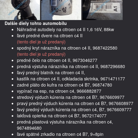
Dalšie diely tohto automobilu
Náhradné autodiely na citroen c4 II 1,6 16V, 88kw
ľavé predné dvere na citroen c4 II
(tento diel je už predaný)
spodný kryt nárazníka na citroen c4 II, 9687422580
(tento diel je už predaný)
predné čelo na citroen c4 II, 9673046277
predná výstuha nárazníka na citroen c4 II, 9687296680
ľavý predný blatník na citroen c4 II,
kastlík na citroen c4 II, odkladacia skrinka, 9671471177
zadné pláto do kufra na citroen c4 B7, 96874780
vypínač na esp, na citroen c4, 9666882877
stredový výduch kúrenia na citroen c4 B7, 9676609977
pravý predný výduch kúrenia na citroen c4 B7, 9676608977
ľavý predný výduch kúrenia na citroen c4, B7, 9676609777
lakťová opierka na citroen c4 B7, 9672174077
predná plastová výstuha nárazníka na citroen c4,
9674894680
ľavé spätné zrkadlo na citroen c4 B7, 9+8pin