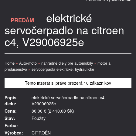
elektrické
PREDÁM
servočerpadlo na citroen
c4, V29006925e
Home
»
Auto-moto
»
náhradné diely pre automobily
»
motor a
príslušenstvo
»
servočerpadlá elektrické, hydraulické
Tento inzerát si práve prezerá 10 zákaznikov
Popis
elektrické servočerpadlo na citroen c4,
dielu:
V29006925e
Cena:
80,00 € (2 410,00 SK)
Stav:
Použitý
Farba:
Výrobca:
CITROËN