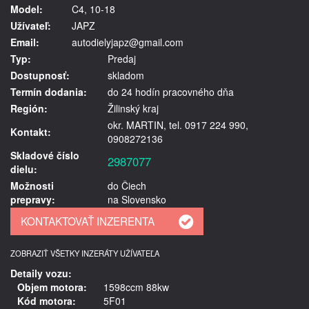
Model:
C4, 10-18
Užívateľ:
JAPZ
Email:
autodielyjapz@gmail.com
Typ:
Predaj
Dostupnosť:
skladom
Termín dodania:
do 24 hodín pracovného dňa
Región:
Žilinský kraj
okr. MARTIN, tel. 0917 224 990,
Kontakt:
0908272136
Skladové číslo
2987077
dielu:
Možnosti
do Čiech
prepravy:
na Slovensko
ZOBRAZIŤ VŠETKY INZERÁTY UŽÍVATEĽA
Detaily vozu:
Objem motora:
1598ccm 88kw
Kód motora:
5F01