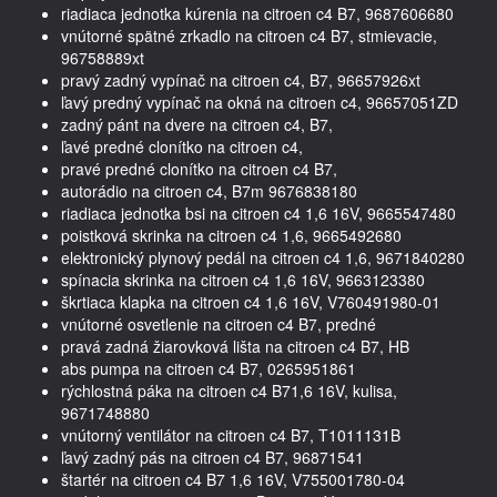
riadiaca jednotka kúrenia na citroen c4 B7, 9687606680
vnútorné spätné zrkadlo na citroen c4 B7, stmievacie,
96758889xt
pravý zadný vypínač na citroen c4, B7, 96657926xt
ľavý predný vypínač na okná na citroen c4, 96657051ZD
zadný pánt na dvere na citroen c4, B7,
ľavé predné clonítko na citroen c4,
pravé predné clonítko na citroen c4 B7,
autorádio na citroen c4, B7m 9676838180
riadiaca jednotka bsi na citroen c4 1,6 16V, 9665547480
poistková skrinka na citroen c4 1,6, 9665492680
elektronický plynový pedál na citroen c4 1,6, 9671840280
spínacia skrinka na citroen c4 1,6 16V, 9663123380
škrtiaca klapka na citroen c4 1,6 16V, V760491980-01
vnútorné osvetlenie na citroen c4 B7, predné
pravá zadná žiarovková lišta na citroen c4 B7, HB
abs pumpa na citroen c4 B7, 0265951861
rýchlostná páka na citroen c4 B71,6 16V, kulisa,
9671748880
vnútorný ventilátor na citroen c4 B7, T1011131B
ľavý zadný pás na citroen c4 B7, 96871541
štartér na citroen c4 B7 1,6 16V, V755001780-04