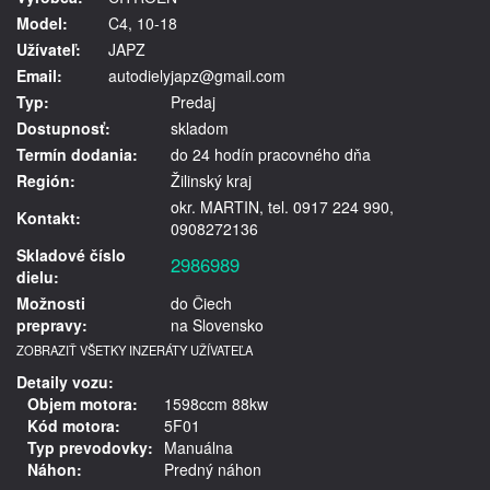
Model:
C4, 10-18
Užívateľ:
JAPZ
Email:
autodielyjapz@gmail.com
Typ:
Predaj
Dostupnosť:
skladom
Termín dodania:
do 24 hodín pracovného dňa
Región:
Žilinský kraj
okr. MARTIN, tel. 0917 224 990,
Kontakt:
0908272136
Skladové číslo
2986989
dielu:
Možnosti
do Čiech
prepravy:
na Slovensko
ZOBRAZIŤ VŠETKY INZERÁTY UŽÍVATEĽA
Detaily vozu:
Objem motora:
1598ccm 88kw
Kód motora:
5F01
Typ prevodovky:
Manuálna
Náhon:
Predný náhon