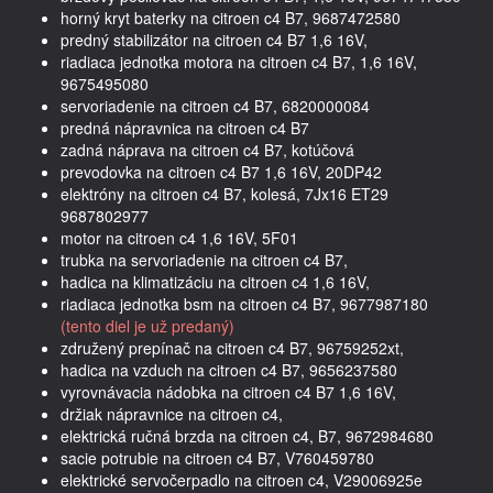
horný kryt baterky na citroen c4 B7, 9687472580
predný stabilizátor na citroen c4 B7 1,6 16V,
riadiaca jednotka motora na citroen c4 B7, 1,6 16V,
9675495080
servoriadenie na citroen c4 B7, 6820000084
predná nápravnica na citroen c4 B7
zadná náprava na citroen c4 B7, kotúčová
prevodovka na citroen c4 B7 1,6 16V, 20DP42
elektróny na citroen c4 B7, kolesá, 7Jx16 ET29
9687802977
motor na citroen c4 1,6 16V, 5F01
trubka na servoriadenie na citroen c4 B7,
hadica na klimatizáciu na citroen c4 1,6 16V,
riadiaca jednotka bsm na citroen c4 B7, 9677987180
(tento diel je už predaný)
združený prepínač na citroen c4 B7, 96759252xt,
hadica na vzduch na citroen c4 B7, 9656237580
vyrovnávacia nádobka na citroen c4 B7 1,6 16V,
držiak nápravnice na citroen c4,
elektrická ručná brzda na citroen c4, B7, 9672984680
sacie potrubie na citroen c4 B7, V760459780
elektrické servočerpadlo na citroen c4, V29006925e