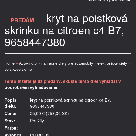
kryt na poistková
PREDÁM
skrinku na citroen c4 B7,
9658447380
Home
»
Auto-moto
»
náhradné diely pre automobily
»
elektronické diely
»
poistkové skrine
Tento inzerát je už predaný, skúste tento diel vyhľadať v
podrobném vyhľadávanie.
Popis
kryt na poistková skrinku na citroen c4 B7,
dielu:
9658447380
Cena:
25,00 € (753,00 SK)
Stav:
Použitý
Farba:
Výrobca:
CITROËN