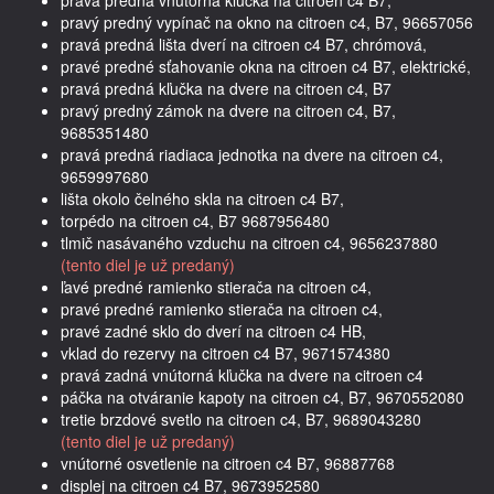
pravý predný vypínač na okno na citroen c4, B7, 96657056
pravá predná lišta dverí na citroen c4 B7, chrómová,
pravé predné sťahovanie okna na citroen c4 B7, elektrické,
pravá predná kľučka na dvere na citroen c4, B7
pravý predný zámok na dvere na citroen c4, B7,
9685351480
pravá predná riadiaca jednotka na dvere na citroen c4,
9659997680
lišta okolo čelného skla na citroen c4 B7,
torpédo na citroen c4, B7 9687956480
tlmič nasávaného vzduchu na citroen c4, 9656237880
(tento diel je už predaný)
ľavé predné ramienko stierača na citroen c4,
pravé predné ramienko stierača na citroen c4,
pravé zadné sklo do dverí na citroen c4 HB,
vklad do rezervy na citroen c4 B7, 9671574380
pravá zadná vnútorná kľučka na dvere na citroen c4
páčka na otváranie kapoty na citroen c4, B7, 9670552080
tretie brzdové svetlo na citroen c4, B7, 9689043280
(tento diel je už predaný)
vnútorné osvetlenie na citroen c4 B7, 96887768
displej na citroen c4 B7, 9673952580