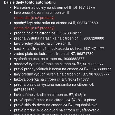
Dalšie diely tohto automobilu
Náhradné autodiely na citroen c4 II 1,6 16V, 88kw
ľavé predné dvere na citroen c4 II
(tento diel je už predaný)
spodný kryt nárazníka na citroen c4 II, 9687422580
(tento diel je už predaný)
predné čelo na citroen c4 II, 9673046277
predná výstuha nárazníka na citroen c4 II, 9687296680
ľavý predný blatník na citroen c4 II,
kastlík na citroen c4 II, odkladacia skrinka, 9671471177
zadné pláto do kufra na citroen c4 B7, 96874780
vypínač na esp, na citroen c4, 9666882877
stredový výduch kúrenia na citroen c4 B7, 9676609977
pravý predný výduch kúrenia na citroen c4 B7, 9676608977
ľavý predný výduch kúrenia na citroen c4, B7, 9676609777
lakťová opierka na citroen c4 B7, 9672174077
predná plastová výstuha nárazníka na citroen c4,
9674894680
ľavé spätné zrkadlo na citroen c4 B7, 9+8pin
pravé spätné zrkadlo na citroen c4 B7, 8+10 pinov,
pravé sklo do dverí na citroen c4 B7, trojuholníkové,
pravé predné sklo do dverí na citroen c4, sťahovacie,
pravá predná vnútorná kľučka na citroen c4 B7,