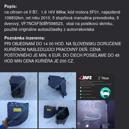
Popis:
na citroen c4 II B7,  1,6 16V 88kw, kód motora 5F01, najazdené 
108832km, od roku 2010, 5 stupňová manuálna prevodovka, 5 
dverový, VF7NC5FS0BY598523,  obal na poistkovú skrinku,   
Poznámka inzerenta:
PRI OBJEDNANÍ DO 14 00 HOD. NA SLOVENSKU DORUČENIE
KURIÉROM NASLEDUJÚCI PRACOVNÝ DEŇ. CENA
POŠTOVNÉHO JE MIN. 8 EUR. DO ČIECH POSIELAME DO 48
HOD MIN CENA KURIÉRA JE 200 CZ.