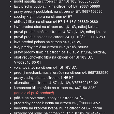
nodul napätia na citroen c4 B7 1,6 16V, 9665878380
ľavý predný podblatník na citroen c4 B7, 9687456680
pravý predný podblatník na citroen c4 B7, 9687456580
spodný kryt motora na citroen c4 B7
uhlíkový filter na citroen c4 B7 1,6 16V, 9688540880
ľavá predná otoč na citroen c4 1,6 16V, náboj kolesa,
pravá predná otoč na citroen c4 B7 1,6 16V, náboj kolesa,
pravá predná poloos na citroen c4 1,6 16V, 9661107280
ľavá predná poloos na citroen c4 1,6 16V,
ľavý predný tlmič na citroen c4 1,6 16V, struna,
pravý predný tlmič na citroen c4 1,6 16V, struna, pružina,
obal vzduchového filtra na citroen c4 1,6 16V B7,
V7609546-80-01
volantová tyč na citroen c4 1,6 16V B7,
predný mechanizmus stieračov na citroen c4, 9687382580
pravý zadný pás na citroen c4 HB B7,
alternátor na citroen c4 B7 1,6 16V, V757692180-02
kompresor klimatizácie na citroen c4, 447150-3250
(tento diel je už predaný)
páčka na otváranie kapoty na citroen c4 B7,
predradný odpor kúrenia na citroen c4 , T1000034z-c
nádobka na brzdovú kvapalinu na citroen c4 B7, horná
brzdový posilovač na citroen c4 B7, 1,6 16V, 9674747580