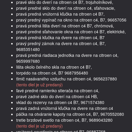
pravé sklo do dverí na citroen c4 B7, trojuholníkové,
pravé predné sklo do dverí na citroen c4, sťahovacie,
pravá predná vnútorná kľučka na citroen c4 B7,
pravý predný vypínač na okno na citroen c4, B7, 96657056
pravá predná lišta dverí na citroen c4 B7, chrómová,
pravé predné sťahovanie okna na citroen c4 B7, elektrické,
pravá predná kľučka na dvere na citroen c4, B7
pravý predný zámok na dvere na citroen c4, B7,
9685351480
pravá predná riadiaca jednotka na dvere na citroen c4,
9659997680
lišta okolo čelného skla na citroen c4 B7,
torpédo na citroen c4, B7 9687956480
tlmič nasávaného vzduchu na citroen c4, 9656237880
(tento diel je už predaný)
ľavé predné ramienko stierača na citroen c4,
pravé zadné sklo do dverí na citroen c4 HB,
vklad do rezervy na citroen c4 B7, 9671574380
pravá zadná vnútorná kľučka na dvere na citroen c4
páčka na otváranie kapoty na citroen c4, B7, 9670552080
tretie brzdové svetlo na citroen c4, B7, 9689043280
(tento diel je už predaný)
vnútorné osvetlenie na citroen c4 B7, 96887768