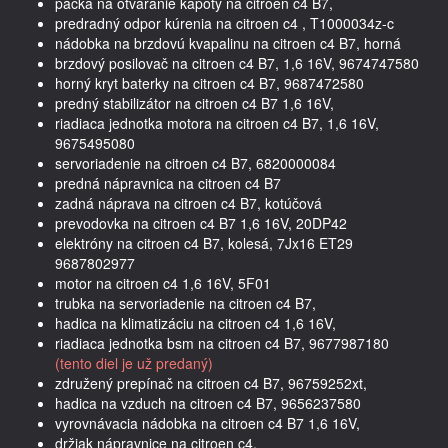
páčka na otváranie kapoty na citroen c4 B7,
predradný odpor kúrenia na citroen c4 , T1000034z-c
nádobka na brzdovú kvapalinu na citroen c4 B7, horná
brzdový posilovač na citroen c4 B7, 1,6 16V, 9674747580
horný kryt baterky na citroen c4 B7, 9687472580
predný stabilizátor na citroen c4 B7 1,6 16V,
riadiaca jednotka motora na citroen c4 B7, 1,6 16V,
9675495080
servoriadenie na citroen c4 B7, 6820000084
predná nápravnica na citroen c4 B7
zadná náprava na citroen c4 B7, kotúčová
prevodovka na citroen c4 B7 1,6 16V, 20DP42
elektróny na citroen c4 B7, kolesá, 7Jx16 ET29
9687802977
motor na citroen c4 1,6 16V, 5F01
trubka na servoriadenie na citroen c4 B7,
hadica na klimatizáciu na citroen c4 1,6 16V,
riadiaca jednotka bsm na citroen c4 B7, 9677987180
(tento diel je už predaný)
združený prepínač na citroen c4 B7, 96759252xt,
hadica na vzduch na citroen c4 B7, 9656237580
vyrovnávacia nádobka na citroen c4 B7 1,6 16V,
držiak nápravnice na citroen c4,