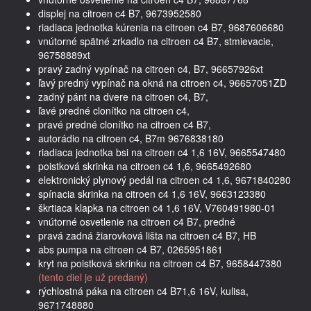
displej na citroen c4 B7, 9673952580
riadiaca jednotka kúrenia na citroen c4 B7, 9687606680
vnútorné spätné zrkadlo na citroen c4 B7, stmievacie,
96758889xt
pravý zadný vypínač na citroen c4, B7, 96657926xt
ľavý predný vypínač na okná na citroen c4, 96657051ZD
zadný pánt na dvere na citroen c4, B7,
ľavé predné clonítko na citroen c4,
pravé predné clonítko na citroen c4 B7,
autorádio na citroen c4, B7m 9676838180
riadiaca jednotka bsi na citroen c4 1,6 16V, 9665547480
poistková skrinka na citroen c4 1,6, 9665492680
elektronický plynový pedál na citroen c4 1,6, 9671840280
spínacia skrinka na citroen c4 1,6 16V, 9663123380
škrtiaca klapka na citroen c4 1,6 16V, V760491980-01
vnútorné osvetlenie na citroen c4 B7, predné
pravá zadná žiarovková lišta na citroen c4 B7, HB
abs pumpa na citroen c4 B7, 0265951861
kryt na poistková skrinku na citroen c4 B7, 9658447380
(tento diel je už predaný)
rýchlostná páka na citroen c4 B71,6 16V, kulisa,
9671748880