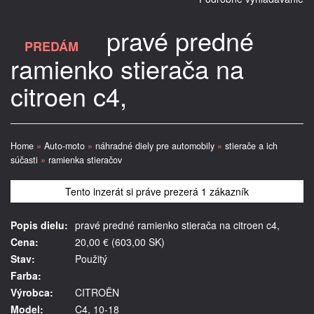
pravé predné
PREDÁM
ramienko stierača na
citroen c4,
Home
»
Auto-moto
»
náhradné diely pre automobily
»
stierače a ich
súčasti
»
ramienka stieračov
Tento inzerát si práve prezerá 1 zákazník
Popis dielu:
pravé predné ramienko stierača na citroen c4,
Cena:
20,00 € (603,00 SK)
Stav:
Použitý
Farba:
Výrobca:
CITROËN
Model:
C4, 10-18