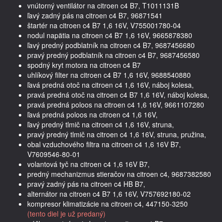
vnútorný ventilátor na citroen c4 B7, T1011131B
ľavý zadný pás na citroen c4 B7, 96871541
štartér na citroen c4 B7 1,6 16V, V755001780-04
nodul napätia na citroen c4 B7 1,6 16V, 9665878380
ľavý predný podblatník na citroen c4 B7, 9687456680
pravý predný podblatník na citroen c4 B7, 9687456580
spodný kryt motora na citroen c4 B7
uhlíkový filter na citroen c4 B7 1,6 16V, 9688540880
ľavá predná otoč na citroen c4 1,6 16V, náboj kolesa,
pravá predná otoč na citroen c4 B7 1,6 16V, náboj kolesa,
pravá predná poloos na citroen c4 1,6 16V, 9661107280
ľavá predná poloos na citroen c4 1,6 16V,
ľavý predný tlmič na citroen c4 1,6 16V, struna,
pravý predný tlmič na citroen c4 1,6 16V, struna, pružina,
obal vzduchového filtra na citroen c4 1,6 16V B7,
V7609546-80-01
volantová tyč na citroen c4 1,6 16V B7,
predný mechanizmus stieračov na citroen c4, 9687382580
pravý zadný pás na citroen c4 HB B7,
alternátor na citroen c4 B7 1,6 16V, V757692180-02
kompresor klimatizácie na citroen c4, 447150-3250
(tento diel je už predaný)