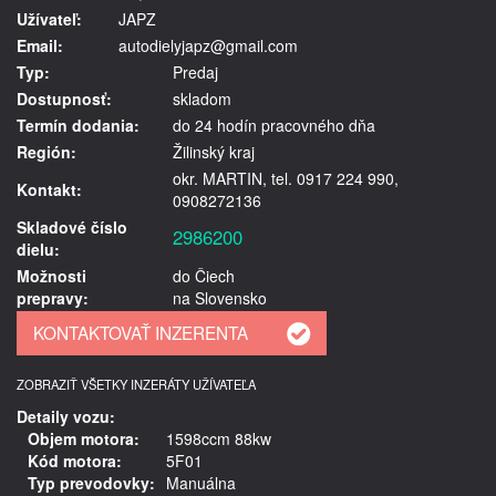
Užívateľ:
JAPZ
Email:
autodielyjapz@gmail.com
Typ:
Predaj
Dostupnosť:
skladom
Termín dodania:
do 24 hodín pracovného dňa
Región:
Žilinský kraj
okr. MARTIN, tel. 0917 224 990,
Kontakt:
0908272136
Skladové číslo
2986200
dielu:
Možnosti
do Čiech
prepravy:
na Slovensko
ZOBRAZIŤ VŠETKY INZERÁTY UŽÍVATEĽA
Detaily vozu:
Objem motora:
1598ccm 88kw
Kód motora:
5F01
Typ prevodovky:
Manuálna