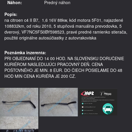
Náhon:
Predný náhon
Popis:
na citroen c4 II B7,  1,6 16V 88kw, kód motora 5F01, najazdené 
108832km, od roku 2010, 5 stupňová manuálna prevodovka, 5 
dverový, VF7NC5FS0BY598523, pravé predné ramienko stierača,   
použité originálne autosúčiastky z autovrakoviska

Poznámka inzerenta:
PRI OBJEDNANÍ DO 14 00 HOD. NA SLOVENSKU DORUČENIE
KURIÉROM NASLEDUJÚCI PRACOVNÝ DEŇ. CENA
POŠTOVNÉHO JE MIN. 8 EUR. DO ČIECH POSIELAME DO 48
HOD MIN CENA KURIÉRA JE 200 CZ.