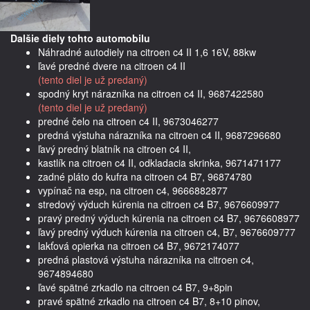
Dalšie diely tohto automobilu
Náhradné autodiely na citroen c4 II 1,6 16V, 88kw
ľavé predné dvere na citroen c4 II
(tento diel je už predaný)
spodný kryt nárazníka na citroen c4 II, 9687422580
(tento diel je už predaný)
predné čelo na citroen c4 II, 9673046277
predná výstuha nárazníka na citroen c4 II, 9687296680
ľavý predný blatník na citroen c4 II,
kastlík na citroen c4 II, odkladacia skrinka, 9671471177
zadné pláto do kufra na citroen c4 B7, 96874780
vypínač na esp, na citroen c4, 9666882877
stredový výduch kúrenia na citroen c4 B7, 9676609977
pravý predný výduch kúrenia na citroen c4 B7, 9676608977
ľavý predný výduch kúrenia na citroen c4, B7, 9676609777
lakťová opierka na citroen c4 B7, 9672174077
predná plastová výstuha nárazníka na citroen c4,
9674894680
ľavé spätné zrkadlo na citroen c4 B7, 9+8pin
pravé spätné zrkadlo na citroen c4 B7, 8+10 pinov,