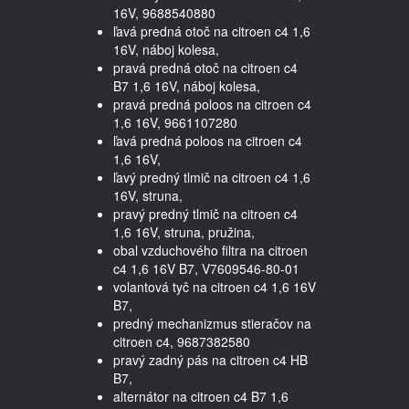
16V, 9688540880
ľavá predná otoč na citroen c4 1,6
16V, náboj kolesa,
pravá predná otoč na citroen c4
B7 1,6 16V, náboj kolesa,
pravá predná poloos na citroen c4
1,6 16V, 9661107280
ľavá predná poloos na citroen c4
1,6 16V,
ľavý predný tlmič na citroen c4 1,6
16V, struna,
pravý predný tlmič na citroen c4
1,6 16V, struna, pružina,
obal vzduchového filtra na citroen
c4 1,6 16V B7, V7609546-80-01
volantová tyč na citroen c4 1,6 16V
B7,
predný mechanizmus stieračov na
citroen c4, 9687382580
pravý zadný pás na citroen c4 HB
B7,
alternátor na citroen c4 B7 1,6