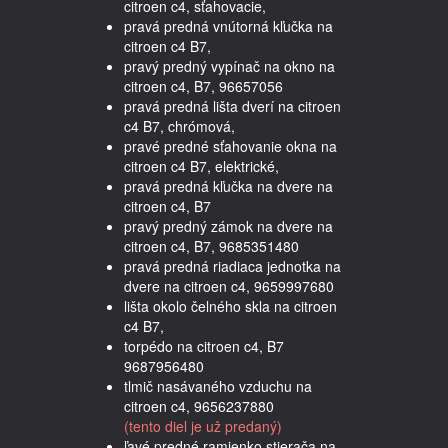
citroen c4, sťahovacie,
pravá predná vnútorná kľučka na
citroen c4 B7,
pravý predný vypínač na okno na
citroen c4, B7, 96657056
pravá predná lišta dverí na citroen
c4 B7, chrómová,
pravé predné sťahovanie okna na
citroen c4 B7, elektrické,
pravá predná kľučka na dvere na
citroen c4, B7
pravý predný zámok na dvere na
citroen c4, B7, 9685351480
pravá predná riadiaca jednotka na
dvere na citroen c4, 9659997680
lišta okolo čelného skla na citroen
c4 B7,
torpédo na citroen c4, B7
9687956480
tlmič nasávaného vzduchu na
citroen c4, 9656237880
(tento diel je už predaný)
ľavé predné ramienko stierača na