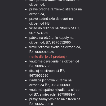
citroen c4,
pravé predné ramienko stierača na
citroen c4,
pravé zadné sklo do dverí na
citroen c4 HB,
vklad do rezervy na citroen c4 B7,
9671574380
páčka na otváranie kapoty na
citroen c4, B7, 9670552080
tretie brzdové svetlo na citroen c4,
B7, 9689043280
(tento diel je už predaný)
vnútorné osvetlenie na citroen c4
B7, 96887768
displej na citroen c4 B7,
9673952580
riadiaca jednotka kúrenia na
citroen c4 B7, 9687606680
vnútorné spätné zrkadlo na citroen
c4 B7, stmievacie, 96758889xt
pravý zadný vypínač na citroen c4,
B7, 96657926xt