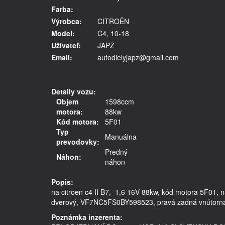
Farba:
Výrobca:
CITROËN
Model:
C4, 10-18
Užívateľ:
JAPZ
Email:
autodielyjapz@gmail.com
Detaily vozu:
Objem
1598ccm
motora:
88kw
Kód motora:
5F01
Typ
Manuálna
prevodovky:
Predný
Náhon:
náhon
Popis:
na citroen c4 II B7,  1,6 16V 88kw, kód motora 5F01,
Poznámka inzerenta: