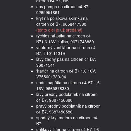
citroen c4 B7, HB
abs pumpa na citroen c4 B7,
0265951861
kryt na poistková skrinku na
citroen c4 B7, 9658447380
(tento diel je už predaný)
rýchlostná páka na citroen c4
B71,6 16V, kulisa, 9671748880
vnútorný ventilátor na citroen c4
B7, T1011131B
ľavý zadný pás na citroen c4 B7,
96871541
štartér na citroen c4 B7 1,6 16V,
V755001780-04
nodul napätia na citroen c4 B7 1,6
16V, 9665878380
ľavý predný podblatník na citroen
c4 B7, 9687456680
pravý predný podblatník na citroen
c4 B7, 9687456580
spodný kryt motora na citroen c4
B7
uhlíkový filter na citroen c4 B7 1,6