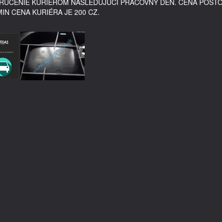
DORUČENIE KURIÉROM NASLEDUJÚCI PRACOVNÝ DEŇ. CENA POŠT
MIN CENA KURIÉRA JE 200 CZ.