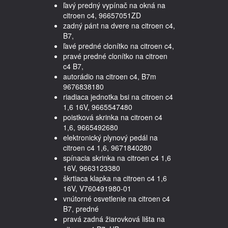
ľavý predný vypínač na okná na
citroen c4, 96657051ZD
zadný pánt na dvere na citroen c4,
B7,
ľavé predné clonítko na citroen c4,
pravé predné clonítko na citroen
c4 B7,
autorádio na citroen c4, B7m
9676838180
riadiaca jednotka bsi na citroen c4
1,6 16V, 9665547480
poistková skrinka na citroen c4
1,6, 9665492680
elektronický plynový pedál na
citroen c4 1,6, 9671840280
spínacia skrinka na citroen c4 1,6
16V, 9663123380
škrtiaca klapka na citroen c4 1,6
16V, V760491980-01
vnútorné osvetlenie na citroen c4
B7, predné
pravá zadná žiarovková lišta na