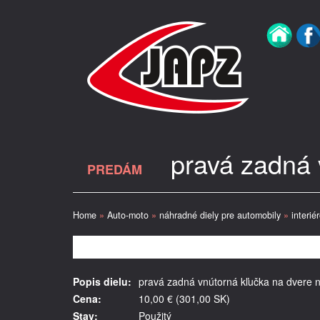
pravá zadná 
PREDÁM
Home
»
Auto-moto
»
náhradné diely pre automobily
»
interié
Popis dielu:
pravá zadná vnútorná kľučka na dvere n
Cena:
10,00 € (301,00 SK)
Stav:
Použitý