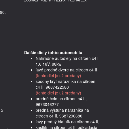
ZOBRAZIŤ VŠETKY INZERÁTY UŽÍVATEĽA
90,
Dalšie diely tohto automobilu
Náhradné autodiely na citroen c4 II
1,6 16V, 88kw
ľavé predné dvere na citroen c4 II
(tento diel je už predaný)
spodný kryt nárazníka na citroen
c4 II, 9687422580
(tento diel je už predaný)
predné čelo na citroen c4 II,
9673046277
5 
predná výstuha nárazníka na
citroen c4 II, 9687296680
ľavý predný blatník na citroen c4 II,
kastlík na citroen c4 II, odkladacia