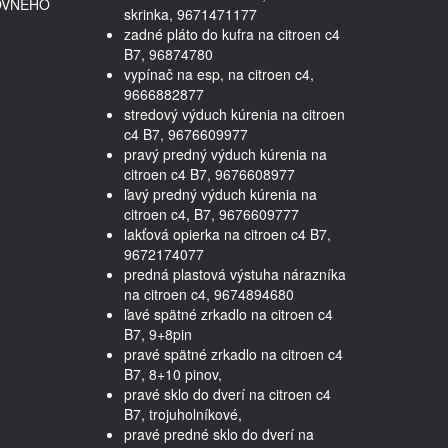
OVNÉHO
skrinka, 9671471177
zadné pláto do kufra na citroen c4
B7, 96874780
vypínač na esp, na citroen c4,
9666882877
stredový výduch kúrenia na citroen
c4 B7, 9676609977
pravý predný výduch kúrenia na
citroen c4 B7, 9676608977
ľavý predný výduch kúrenia na
citroen c4, B7, 9676609777
lakťová opierka na citroen c4 B7,
9672174077
predná plastová výstuha nárazníka
na citroen c4, 9674894680
ľavé spätné zrkadlo na citroen c4
B7, 9+8pin
pravé spätné zrkadlo na citroen c4
B7, 8+10 pinov,
pravé sklo do dverí na citroen c4
B7, trojuholníkové,
pravé predné sklo do dverí na