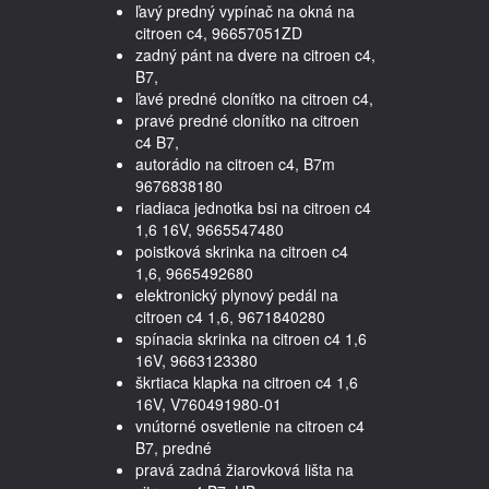
ľavý predný vypínač na okná na
citroen c4, 96657051ZD
zadný pánt na dvere na citroen c4,
B7,
ľavé predné clonítko na citroen c4,
pravé predné clonítko na citroen
c4 B7,
autorádio na citroen c4, B7m
9676838180
riadiaca jednotka bsi na citroen c4
1,6 16V, 9665547480
poistková skrinka na citroen c4
1,6, 9665492680
elektronický plynový pedál na
citroen c4 1,6, 9671840280
spínacia skrinka na citroen c4 1,6
16V, 9663123380
škrtiaca klapka na citroen c4 1,6
16V, V760491980-01
vnútorné osvetlenie na citroen c4
B7, predné
pravá zadná žiarovková lišta na