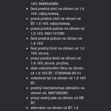
16V, 9688540880
ľavá predná otoč na citroen c4 1,6
16V, náboj kolesa,
pravá predná otoč na citroen c4
B7 1,6 16V, náboj kolesa,
pravá predná poloos na citroen c4
1,6 16V, 9661107280
ľavá predná poloos na citroen c4
1,6 16V,
ľavý predný tlmič na citroen c4 1,6
16V, struna,
pravý predný tlmič na citroen c4
1,6 16V, struna, pružina,
obal vzduchového filtra na citroen
c4 1,6 16V B7, V7609546-80-01
volantová tyč na citroen c4 1,6 16V
B7,
predný mechanizmus stieračov na
citroen c4, 9687382580
pravý zadný pás na citroen c4 HB
B7,
alternátor na citroen c4 B7 1,6