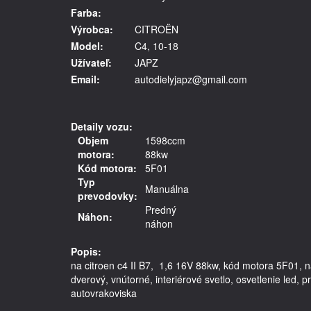
Farba:
Výrobca:
CITROËN
Model:
C4, 10-18
Užívateľ:
JAPZ
Email:
autodielyjapz@gmail.com
Detaily vozu:
Objem
1598ccm
motora:
88kw
Kód motora:
5F01
Typ
Manuálna
prevodovky:
Predný
Náhon:
náhon
Popis:
na citroen c4 II B7,  1,6 16V 88kw, kód motora 5F01,
dverový, vnútorné, interiérové svetlo, osvetlenie led,
autovrakoviska
