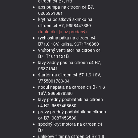
citroen c4 B7, HB
abs pumpa na citroen c4 B7,
0265951861
kryt na poistková skrinku na
citroen c4 B7, 9658447380
(tento diel je už predaný)
rýchlostná páka na citroen c4
B71,6 16V, kulisa, 9671748880
vnútorný ventilátor na citroen c4
B7, T1011131B
ľavý zadný pás na citroen c4 B7,
96871541
štartér na citroen c4 B7 1,6 16V,
V755001780-04
nodul napätia na citroen c4 B7 1,6
16V, 9665878380
ľavý predný podblatník na citroen
c4 B7, 9687456680
pravý predný podblatník na citroen
c4 B7, 9687456580
spodný kryt motora na citroen c4
B7
uhlíkový filter na citroen c4 B7 1,6