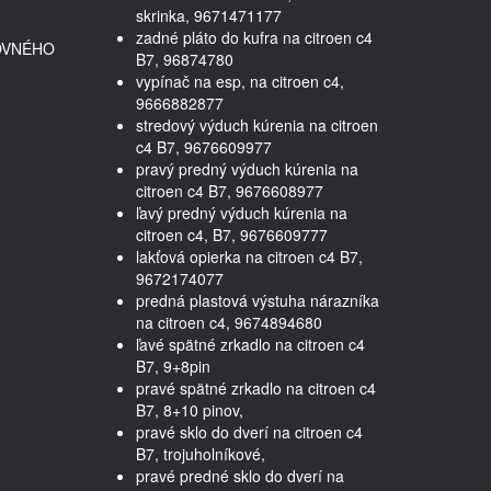
skrinka, 9671471177
zadné pláto do kufra na citroen c4
OVNÉHO
B7, 96874780
vypínač na esp, na citroen c4,
9666882877
stredový výduch kúrenia na citroen
c4 B7, 9676609977
pravý predný výduch kúrenia na
citroen c4 B7, 9676608977
ľavý predný výduch kúrenia na
citroen c4, B7, 9676609777
lakťová opierka na citroen c4 B7,
9672174077
predná plastová výstuha nárazníka
na citroen c4, 9674894680
ľavé spätné zrkadlo na citroen c4
B7, 9+8pin
pravé spätné zrkadlo na citroen c4
B7, 8+10 pinov,
pravé sklo do dverí na citroen c4
B7, trojuholníkové,
pravé predné sklo do dverí na