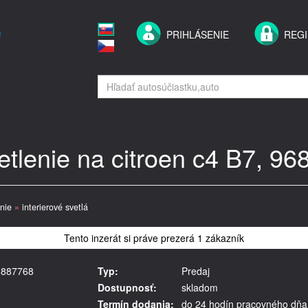
PRIHLÁSENIE
REGI
etlenie na citroen c4 B7, 9
nie
»
interierové svetlá
Tento inzerát si práve prezerá 1 zákazník
96887768
Typ:
Predaj
Dostupnosť:
skladom
Termín dodania:
do 24 hodín pracovného dňa