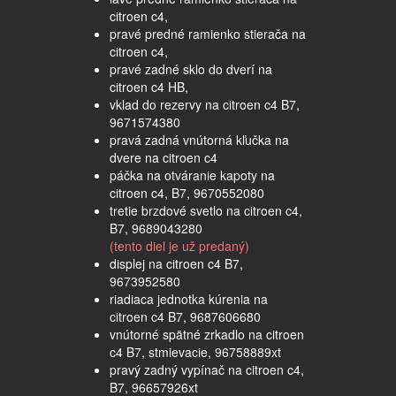
citroen c4,
pravé predné ramienko stierača na
citroen c4,
pravé zadné sklo do dverí na
citroen c4 HB,
vklad do rezervy na citroen c4 B7,
9671574380
pravá zadná vnútorná kľučka na
dvere na citroen c4
páčka na otváranie kapoty na
citroen c4, B7, 9670552080
tretie brzdové svetlo na citroen c4,
B7, 9689043280
(tento diel je už predaný)
displej na citroen c4 B7,
9673952580
riadiaca jednotka kúrenia na
citroen c4 B7, 9687606680
vnútorné spätné zrkadlo na citroen
c4 B7, stmievacie, 96758889xt
pravý zadný vypínač na citroen c4,
B7, 96657926xt