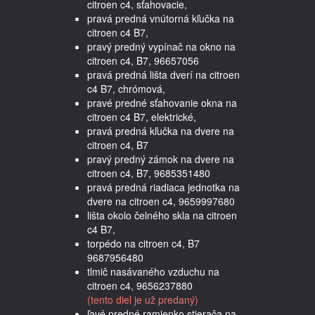
citroen c4, sťahovacie,
pravá predná vnútorná kľučka na
citroen c4 B7,
pravý predný vypínač na okno na
citroen c4, B7, 96657056
pravá predná lišta dverí na citroen
c4 B7, chrómová,
pravé predné sťahovanie okna na
citroen c4 B7, elektrické,
pravá predná kľučka na dvere na
citroen c4, B7
pravý predný zámok na dvere na
citroen c4, B7, 9685351480
pravá predná riadiaca jednotka na
dvere na citroen c4, 9659997680
lišta okolo čelného skla na citroen
c4 B7,
torpédo na citroen c4, B7
9687956480
tlmič nasávaného vzduchu na
citroen c4, 9656237880
(tento diel je už predaný)
ľavé predné ramienko stierača na