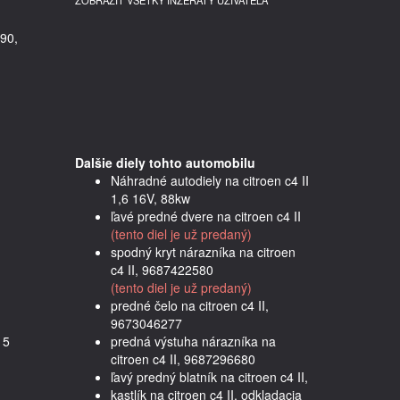
ZOBRAZIŤ VŠETKY INZERÁTY UŽÍVATEĽA
90,
Dalšie diely tohto automobilu
Náhradné autodiely na citroen c4 II
1,6 16V, 88kw
ľavé predné dvere na citroen c4 II
(tento diel je už predaný)
spodný kryt nárazníka na citroen
c4 II, 9687422580
(tento diel je už predaný)
predné čelo na citroen c4 II,
9673046277
5 
predná výstuha nárazníka na
citroen c4 II, 9687296680
ľavý predný blatník na citroen c4 II,
kastlík na citroen c4 II, odkladacia