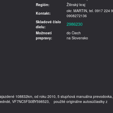
Región:
Žilinský kraj
okr. MARTIN, tel. 0917 224 9
Kontakt:
0908272136
Skladové číslo
2986230
dielu:
Možnosti
do Čiech
prepravy:
na Slovensko
 najazdené 108832km, od roku 2010, 5 stupňová manuálna prevodovka, 
 predndé, VF7NC5FS0BY598523,    použité originálne autosúčiastky z 