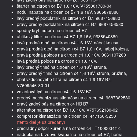
štartér na citroen c4 B7 1,6 16V, V755001780-04
nodul napätia na citroen c4 B7 1,6 16V, 9665878380
ľavý predný podblatník na citroen c4 B7, 9687456680
pravý predný podblatník na citroen c4 B7, 9687456580
spodný kryt motora na citroen c4 B7
uhlíkový filter na citroen c4 B7 1,6 16V, 9688540880
ľavá predná otoč na citroen c4 1,6 16V, náboj kolesa,
pravá predná otoč na citroen c4 B7 1,6 16V, náboj kolesa,
pravá predná poloos na citroen c4 1,6 16V, 9661107280
ľavá predná poloos na citroen c4 1,6 16V,
ľavý predný tlmič na citroen c4 1,6 16V, struna,
pravý predný tlmič na citroen c4 1,6 16V, struna, pružina,
obal vzduchového filtra na citroen c4 1,6 16V B7,
V7609546-80-01
volantová tyč na citroen c4 1,6 16V B7,
predný mechanizmus stieračov na citroen c4, 9687382580
pravý zadný pás na citroen c4 HB B7,
alternátor na citroen c4 B7 1,6 16V, V757692180-02
kompresor klimatizácie na citroen c4, 447150-3250
(tento diel je už predaný)
predradný odpor kúrenia na citroen c4 , T1000034z-c
nádobka na brzdovú kvapalinu na citroen c4 B7, horná