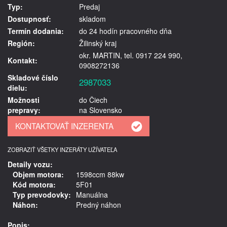
Typ:
Predaj
Dostupnosť:
skladom
Termín dodania:
do 24 hodín pracovného dňa
Región:
Žilinský kraj
okr. MARTIN, tel. 0917 224 990,
Kontakt:
0908272136
Skladové číslo
2987033
dielu:
Možnosti
do Čiech
prepravy:
na Slovensko
ZOBRAZIŤ VŠETKY INZERÁTY UŽÍVATEĽA
Detaily vozu:
Objem motora:
1598ccm 88kw
Kód motora:
5F01
Typ prevodovky:
Manuálna
Náhon:
Predný náhon
Popis: