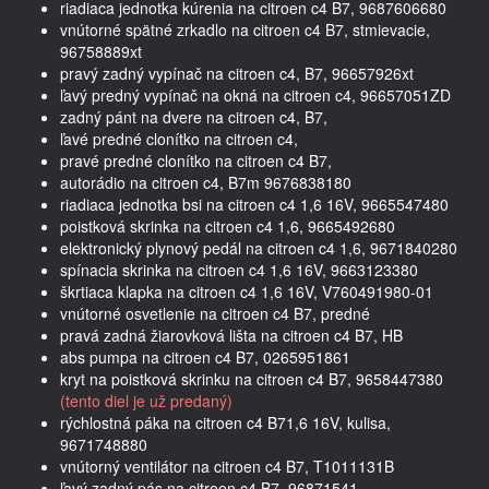
riadiaca jednotka kúrenia na citroen c4 B7, 9687606680
vnútorné spätné zrkadlo na citroen c4 B7, stmievacie,
96758889xt
pravý zadný vypínač na citroen c4, B7, 96657926xt
ľavý predný vypínač na okná na citroen c4, 96657051ZD
zadný pánt na dvere na citroen c4, B7,
ľavé predné clonítko na citroen c4,
pravé predné clonítko na citroen c4 B7,
autorádio na citroen c4, B7m 9676838180
riadiaca jednotka bsi na citroen c4 1,6 16V, 9665547480
poistková skrinka na citroen c4 1,6, 9665492680
elektronický plynový pedál na citroen c4 1,6, 9671840280
spínacia skrinka na citroen c4 1,6 16V, 9663123380
škrtiaca klapka na citroen c4 1,6 16V, V760491980-01
vnútorné osvetlenie na citroen c4 B7, predné
pravá zadná žiarovková lišta na citroen c4 B7, HB
abs pumpa na citroen c4 B7, 0265951861
kryt na poistková skrinku na citroen c4 B7, 9658447380
(tento diel je už predaný)
rýchlostná páka na citroen c4 B71,6 16V, kulisa,
9671748880
vnútorný ventilátor na citroen c4 B7, T1011131B
ľavý zadný pás na citroen c4 B7, 96871541