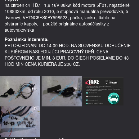
na citroen c4 II B7,  1,6 16V 88kw, kód motora 5F01, najazdené 
108832km, od roku 2010, 5 stupňová manuálna prevodovka, 5 
dverový, VF7NC5FS0BY598523, páčka, lanko , tiahlo na 
otváranie kapoty,    použité originálne autosúčiastky z 
Poznámka inzerenta:
PRI OBJEDNANÍ DO 14 00 HOD. NA SLOVENSKU DORUČENIE
KURIÉROM NASLEDUJÚCI PRACOVNÝ DEŇ. CENA
POŠTOVNÉHO JE MIN. 8 EUR. DO ČIECH POSIELAME DO 48
HOD MIN CENA KURIÉRA JE 200 CZ.