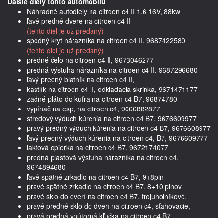
Dalšie diely tohto automobilu
Náhradné autodiely na citroen c4 II 1,6 16V, 88kw
ľavé predné dvere na citroen c4 II
(tento diel je už predaný)
spodný kryt nárazníka na citroen c4 II, 9687422580
(tento diel je už predaný)
predné čelo na citroen c4 II, 9673046277
predná výstuha nárazníka na citroen c4 II, 9687296680
ľavý predný blatník na citroen c4 II,
kastlík na citroen c4 II, odkladacia skrinka, 9671471177
zadné pláto do kufra na citroen c4 B7, 96874780
vypínač na esp, na citroen c4, 9666882877
stredový výduch kúrenia na citroen c4 B7, 9676609977
pravý predný výduch kúrenia na citroen c4 B7, 9676608977
ľavý predný výduch kúrenia na citroen c4, B7, 9676609777
lakťová opierka na citroen c4 B7, 9672174077
predná plastová výstuha nárazníka na citroen c4,
9674894680
ľavé spätné zrkadlo na citroen c4 B7, 9+8pin
pravé spätné zrkadlo na citroen c4 B7, 8+10 pinov,
pravé sklo do dverí na citroen c4 B7, trojuholníkové,
pravé predné sklo do dverí na citroen c4, sťahovacie,
pravá predná vnútorná kľučka na citroen c4 B7,