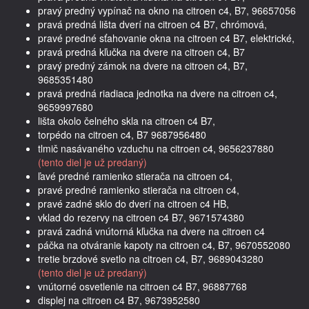
pravý predný vypínač na okno na citroen c4, B7, 96657056
pravá predná lišta dverí na citroen c4 B7, chrómová,
pravé predné sťahovanie okna na citroen c4 B7, elektrické,
pravá predná kľučka na dvere na citroen c4, B7
pravý predný zámok na dvere na citroen c4, B7,
9685351480
pravá predná riadiaca jednotka na dvere na citroen c4,
9659997680
lišta okolo čelného skla na citroen c4 B7,
torpédo na citroen c4, B7 9687956480
tlmič nasávaného vzduchu na citroen c4, 9656237880
(tento diel je už predaný)
ľavé predné ramienko stierača na citroen c4,
pravé predné ramienko stierača na citroen c4,
pravé zadné sklo do dverí na citroen c4 HB,
vklad do rezervy na citroen c4 B7, 9671574380
pravá zadná vnútorná kľučka na dvere na citroen c4
páčka na otváranie kapoty na citroen c4, B7, 9670552080
tretie brzdové svetlo na citroen c4, B7, 9689043280
(tento diel je už predaný)
vnútorné osvetlenie na citroen c4 B7, 96887768
displej na citroen c4 B7, 9673952580