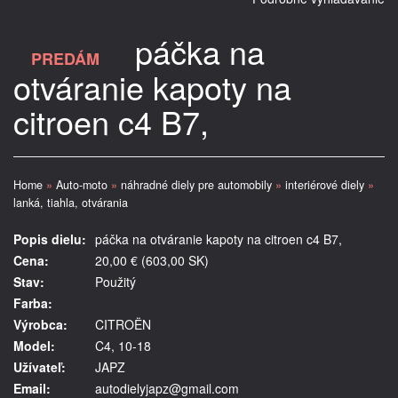
páčka na
PREDÁM
otváranie kapoty na
citroen c4 B7,
Home
»
Auto-moto
»
náhradné diely pre automobily
»
interiérové diely
»
lanká, tiahla, otvárania
Popis dielu:
páčka na otváranie kapoty na citroen c4 B7,
Cena:
20,00 € (603,00 SK)
Stav:
Použitý
Farba:
Výrobca:
CITROËN
Model:
C4, 10-18
Užívateľ:
JAPZ
Email:
autodielyjapz@gmail.com