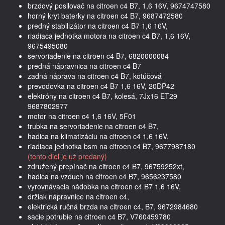
brzdový posilovač na citroen c4 B7, 1,6 16V, 9674747580
horný kryt baterky na citroen c4 B7, 9687472580
predný stabilizátor na citroen c4 B7 1,6 16V,
riadiaca jednotka motora na citroen c4 B7, 1,6 16V,
9675495080
servoriadenie na citroen c4 B7, 6820000084
predná nápravnica na citroen c4 B7
zadná náprava na citroen c4 B7, kotúčová
prevodovka na citroen c4 B7 1,6 16V, 20DP42
elektróny na citroen c4 B7, kolesá, 7Jx16 ET29
9687802977
motor na citroen c4 1,6 16V, 5F01
trubka na servoriadenie na citroen c4 B7,
hadica na klimatizáciu na citroen c4 1,6 16V,
riadiaca jednotka bsm na citroen c4 B7, 9677987180
(tento diel je už predaný)
združený prepínač na citroen c4 B7, 96759252xt,
hadica na vzduch na citroen c4 B7, 9656237580
vyrovnávacia nádobka na citroen c4 B7 1,6 16V,
držiak nápravnice na citroen c4,
elektrická ručná brzda na citroen c4, B7, 9672984680
sacie potrubie na citroen c4 B7, V760459780