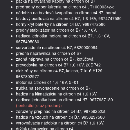
páčka na otváranie kapoty na citroen c4 B7,
predradný odpor kúrenia na citroen c4 , T1000034z-c
nádobka na brzdovú kvapalinu na citroen c4 B7, horná
brzdový posilovač na citroen c4 B7, 1,6 16V, 9674747580
horný kryt baterky na citroen c4 B7, 9687472580
predný stabilizátor na citroen c4 B7 1,6 16V,
riadiaca jednotka motora na citroen c4 B7, 1,6 16V,
9675495080
servoriadenie na citroen c4 B7, 6820000084
predná nápravnica na citroen c4 B7
zadná náprava na citroen c4 B7, kotúčová
prevodovka na citroen c4 B7 1,6 16V, 20DP42
elektróny na citroen c4 B7, kolesá, 7Jx16 ET29
9687802977
motor na citroen c4 1,6 16V, 5F01
trubka na servoriadenie na citroen c4 B7,
hadica na klimatizáciu na citroen c4 1,6 16V,
riadiaca jednotka bsm na citroen c4 B7, 9677987180
(tento diel je už predaný)
združený prepínač na citroen c4 B7, 96759252xt,
hadica na vzduch na citroen c4 B7, 9656237580
vyrovnávacia nádobka na citroen c4 B7 1,6 16V,
držiak nápravnice na citroen c4,