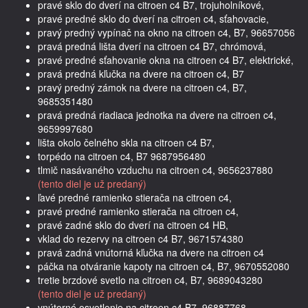
pravé sklo do dverí na citroen c4 B7, trojuholníkové,
pravé predné sklo do dverí na citroen c4, sťahovacie,
pravý predný vypínač na okno na citroen c4, B7, 96657056
pravá predná lišta dverí na citroen c4 B7, chrómová,
pravé predné sťahovanie okna na citroen c4 B7, elektrické,
pravá predná kľučka na dvere na citroen c4, B7
pravý predný zámok na dvere na citroen c4, B7,
9685351480
pravá predná riadiaca jednotka na dvere na citroen c4,
9659997680
lišta okolo čelného skla na citroen c4 B7,
torpédo na citroen c4, B7 9687956480
tlmič nasávaného vzduchu na citroen c4, 9656237880
(tento diel je už predaný)
ľavé predné ramienko stierača na citroen c4,
pravé predné ramienko stierača na citroen c4,
pravé zadné sklo do dverí na citroen c4 HB,
vklad do rezervy na citroen c4 B7, 9671574380
pravá zadná vnútorná kľučka na dvere na citroen c4
páčka na otváranie kapoty na citroen c4, B7, 9670552080
tretie brzdové svetlo na citroen c4, B7, 9689043280
(tento diel je už predaný)
vnútorné osvetlenie na citroen c4 B7, 96887768