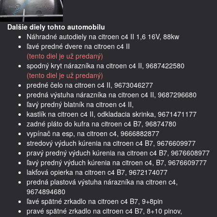
Dalšie diely tohto automobilu
Náhradné autodiely na citroen c4 II 1,6 16V, 88kw
ľavé predné dvere na citroen c4 II
(tento diel je už predaný)
spodný kryt nárazníka na citroen c4 II, 9687422580
(tento diel je už predaný)
predné čelo na citroen c4 II, 9673046277
predná výstuha nárazníka na citroen c4 II, 9687296680
ľavý predný blatník na citroen c4 II,
kastlík na citroen c4 II, odkladacia skrinka, 9671471177
zadné pláto do kufra na citroen c4 B7, 96874780
vypínač na esp, na citroen c4, 9666882877
stredový výduch kúrenia na citroen c4 B7, 9676609977
pravý predný výduch kúrenia na citroen c4 B7, 9676608977
ľavý predný výduch kúrenia na citroen c4, B7, 9676609777
lakťová opierka na citroen c4 B7, 9672174077
predná plastová výstuha nárazníka na citroen c4,
9674894680
ľavé spätné zrkadlo na citroen c4 B7, 9+8pin
pravé spätné zrkadlo na citroen c4 B7, 8+10 pinov,