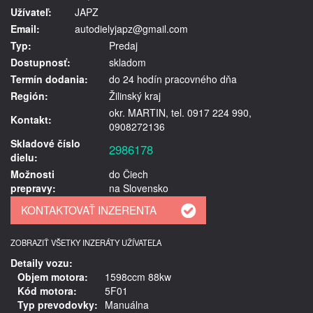
Užívateľ:
JAPZ
Email:
autodielyjapz@gmail.com
Typ:
Predaj
Dostupnosť:
skladom
Termín dodania:
do 24 hodín pracovného dňa
Región:
Žilinský kraj
okr. MARTIN, tel. 0917 224 990,
Kontakt:
0908272136
Skladové číslo
2986178
dielu:
Možnosti
do Čiech
prepravy:
na Slovensko
ZOBRAZIŤ VŠETKY INZERÁTY UŽÍVATEĽA
Detaily vozu:
Objem motora:
1598ccm 88kw
Kód motora:
5F01
Typ prevodovky:
Manuálna