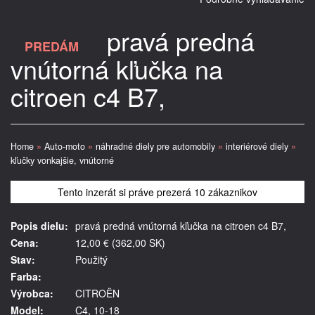
pravá predná
PREDÁM
vnútorná kľučka na
citroen c4 B7,
Home
»
Auto-moto
»
náhradné diely pre automobily
»
interiérové diely
»
kľučky vonkajšie, vnútorné
Tento inzerát si práve prezerá 10 zákaznikov
Popis dielu:
pravá predná vnútorná kľučka na citroen c4 B7,
Cena:
12,00 € (362,00 SK)
Stav:
Použitý
Farba:
Výrobca:
CITROËN
Model:
C4, 10-18