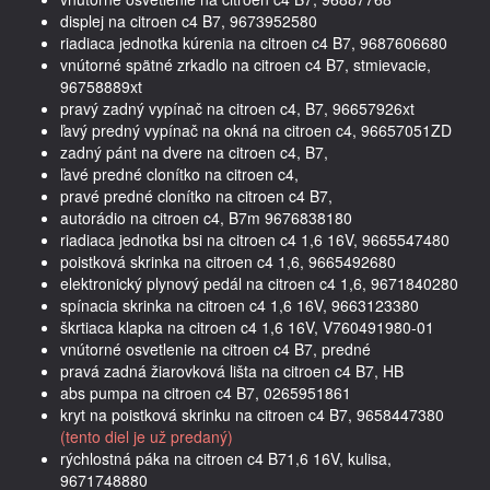
displej na citroen c4 B7, 9673952580
riadiaca jednotka kúrenia na citroen c4 B7, 9687606680
vnútorné spätné zrkadlo na citroen c4 B7, stmievacie,
96758889xt
pravý zadný vypínač na citroen c4, B7, 96657926xt
ľavý predný vypínač na okná na citroen c4, 96657051ZD
zadný pánt na dvere na citroen c4, B7,
ľavé predné clonítko na citroen c4,
pravé predné clonítko na citroen c4 B7,
autorádio na citroen c4, B7m 9676838180
riadiaca jednotka bsi na citroen c4 1,6 16V, 9665547480
poistková skrinka na citroen c4 1,6, 9665492680
elektronický plynový pedál na citroen c4 1,6, 9671840280
spínacia skrinka na citroen c4 1,6 16V, 9663123380
škrtiaca klapka na citroen c4 1,6 16V, V760491980-01
vnútorné osvetlenie na citroen c4 B7, predné
pravá zadná žiarovková lišta na citroen c4 B7, HB
abs pumpa na citroen c4 B7, 0265951861
kryt na poistková skrinku na citroen c4 B7, 9658447380
(tento diel je už predaný)
rýchlostná páka na citroen c4 B71,6 16V, kulisa,
9671748880