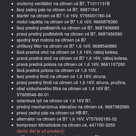
vnútorný ventilátor na citroen c4 B7, T1011131B
ľavý zadný pás na citroen c4 B7, 96871541
štartér na citroen c4 B7 1,6 16V, V755001780-04
nodul napätia na citroen c4 B7 1,6 16V, 9665878380
ľavý predný podblatník na citroen c4 B7, 9687456680
pravý predný podblatník na citroen c4 B7, 9687456580
spodný kryt motora na citroen c4 B7
uhlíkový filter na citroen c4 B7 1,6 16V, 9688540880
ľavá predná otoč na citroen c4 1,6 16V, náboj kolesa,
pravá predná otoč na citroen c4 B7 1,6 16V, náboj kolesa,
pravá predná poloos na citroen c4 1,6 16V, 9661107280
ľavá predná poloos na citroen c4 1,6 16V,
ľavý predný tlmič na citroen c4 1,6 16V, struna,
pravý predný tlmič na citroen c4 1,6 16V, struna, pružina,
obal vzduchového filtra na citroen c4 1,6 16V B7,
V7609546-80-01
volantová tyč na citroen c4 1,6 16V B7,
predný mechanizmus stieračov na citroen c4, 9687382580
pravý zadný pás na citroen c4 HB B7,
alternátor na citroen c4 B7 1,6 16V, V757692180-02
kompresor klimatizácie na citroen c4, 447150-3250
(tento diel je už predaný)