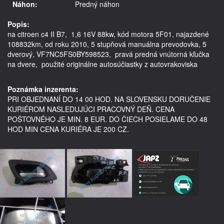
Náhon:
Predný náhon
Popis:
na citroen c4 II B7,  1,6 16V 88kw, kód motora 5F01, najazdené 
108832km, od roku 2010, 5 stupňová manuálna prevodovka, 5 
dverový, VF7NC5FS0BY598523,  pravá predná vnútorná kľučka 
na dvere,  použité originálne autosúčiastky z autovrakoviska

Poznámka inzerenta:
PRI OBJEDNANÍ DO 14 00 HOD. NA SLOVENSKU DORUČENIE
KURIÉROM NASLEDUJÚCI PRACOVNÝ DEŇ. CENA
POŠTOVNÉHO JE MIN. 8 EUR. DO ČIECH POSIELAME DO 48
HOD MIN CENA KURIÉRA JE 200 CZ.