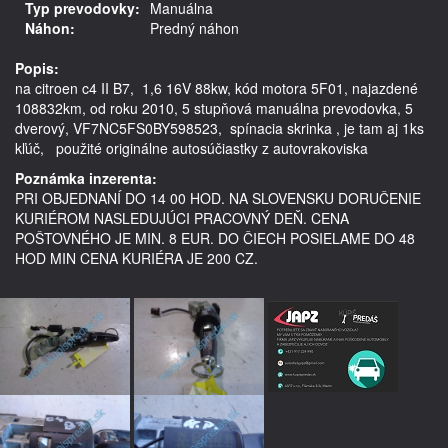
Typ prevodovky:
Manuálna
Náhon:
Predný náhon
Popis:
na citroen c4 II B7,  1,6 16V 88kw, kód motora 5F01, najazdené 
108832km, od roku 2010, 5 stupňová manuálna prevodovka, 5 
dverový, VF7NC5FS0BY598523,  spínacia skrinka , je tam aj 1ks 
Poznámka inzerenta:
PRI OBJEDNANÍ DO 14 00 HOD. NA SLOVENSKU DORUČENIE
KURIÉROM NASLEDUJÚCI PRACOVNÝ DEŇ. CENA
POŠTOVNÉHO JE MIN. 8 EUR. DO ČIECH POSIELAME DO 48
HOD MIN CENA KURIÉRA JE 200 CZ.