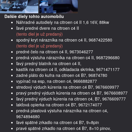
Dalšie diely tohto automobilu
Náhradné autodiely na citroen c4 II 1,6 16V, 88kw
ľavé predné dvere na citroen c4 II
(tento diel je už predaný)
spodný kryt nárazníka na citroen c4 II, 9687422580
(tento diel je už predaný)
predné čelo na citroen c4 II, 9673046277
predná výstuha nárazníka na citroen c4 II, 9687296680
ľavý predný blatník na citroen c4 II,
kastlík na citroen c4 II, odkladacia skrinka, 9671471177
zadné pláto do kufra na citroen c4 B7, 96874780
vypínač na esp, na citroen c4, 9666882877
stredový výduch kúrenia na citroen c4 B7, 9676609977
pravý predný výduch kúrenia na citroen c4 B7, 9676608977
ľavý predný výduch kúrenia na citroen c4, B7, 9676609777
lakťová opierka na citroen c4 B7, 9672174077
predná plastová výstuha nárazníka na citroen c4,
9674894680
ľavé spätné zrkadlo na citroen c4 B7, 9+8pin
pravé spätné zrkadlo na citroen c4 B7, 8+10 pinov,