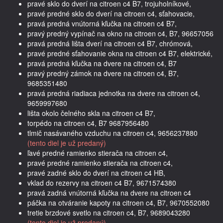
pravé sklo do dverí na citroen c4 B7, trojuholníkové,
pravé predné sklo do dverí na citroen c4, sťahovacie,
pravá predná vnútorná kľučka na citroen c4 B7,
pravý predný vypínač na okno na citroen c4, B7, 96657056
pravá predná lišta dverí na citroen c4 B7, chrómová,
pravé predné sťahovanie okna na citroen c4 B7, elektrické,
pravá predná kľučka na dvere na citroen c4, B7
pravý predný zámok na dvere na citroen c4, B7,
9685351480
pravá predná riadiaca jednotka na dvere na citroen c4,
9659997680
lišta okolo čelného skla na citroen c4 B7,
torpédo na citroen c4, B7 9687956480
tlmič nasávaného vzduchu na citroen c4, 9656237880
(tento diel je už predaný)
ľavé predné ramienko stierača na citroen c4,
pravé predné ramienko stierača na citroen c4,
pravé zadné sklo do dverí na citroen c4 HB,
vklad do rezervy na citroen c4 B7, 9671574380
pravá zadná vnútorná kľučka na dvere na citroen c4
páčka na otváranie kapoty na citroen c4, B7, 9670552080
tretie brzdové svetlo na citroen c4, B7, 9689043280
(tento diel je už predaný)