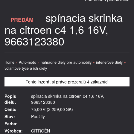
spínacia skrinka
PREDÁM
na citroen c4 1,6 16V,
9663123380
Home
»
Auto-moto
»
náhradné diely pre automobily
»
interiérové diely
»
volantové tyče a ich diely
Tento inzerát si práve prezerajú 4 zákazníci
Popis
spínacia skrinka na citroen c4 1,6 16V,
dielu:
9663123380
Cena:
75,00 € (2 259,00 SK)
Stav:
Použitý
Farba:
Výrobca:
CITROËN