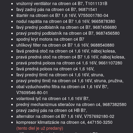
vnútorný ventilátor na citroen c4 B7, T1011131B
ľavý zadný pás na citroen c4 B7, 96871541
štartér na citroen c4 B7 1,6 16V, V755001780-04
nodul napätia na citroen c4 B7 1,6 16V, 9665878380
ľavý predný podblatník na citroen c4 B7, 9687456680
pravý predný podblatník na citroen c4 B7, 9687456580
spodný kryt motora na citroen c4 B7
uhlíkový filter na citroen c4 B7 1,6 16V, 9688540880
ľavá predná otoč na citroen c4 1,6 16V, náboj kolesa,
pravá predná otoč na citroen c4 B7 1,6 16V, náboj kolesa,
pravá predná poloos na citroen c4 1,6 16V, 9661107280
ľavá predná poloos na citroen c4 1,6 16V,
ľavý predný tlmič na citroen c4 1,6 16V, struna,
pravý predný tlmič na citroen c4 1,6 16V, struna, pružina,
obal vzduchového filtra na citroen c4 1,6 16V B7,
V7609546-80-01
volantová tyč na citroen c4 1,6 16V B7,
predný mechanizmus stieračov na citroen c4, 9687382580
pravý zadný pás na citroen c4 HB B7,
alternátor na citroen c4 B7 1,6 16V, V757692180-02
kompresor klimatizácie na citroen c4, 447150-3250
(tento diel je už predaný)