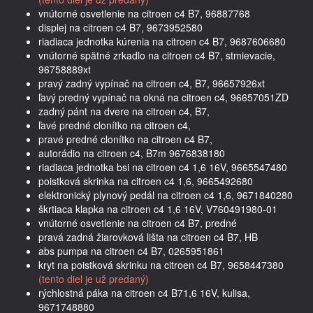
vnútorné osvetlenie na citroen c4 B7, 96887768
displej na citroen c4 B7, 9673952580
riadiaca jednotka kúrenia na citroen c4 B7, 9687606680
vnútorné spätné zrkadlo na citroen c4 B7, stmievacie,
96758889xt
pravý zadný vypínač na citroen c4, B7, 96657926xt
ľavý predný vypínač na okná na citroen c4, 96657051ZD
zadný pánt na dvere na citroen c4, B7,
ľavé predné clonítko na citroen c4,
pravé predné clonítko na citroen c4 B7,
autorádio na citroen c4, B7m 9676838180
riadiaca jednotka bsi na citroen c4 1,6 16V, 9665547480
poistková skrinka na citroen c4 1,6, 9665492680
elektronický plynový pedál na citroen c4 1,6, 9671840280
škrtiaca klapka na citroen c4 1,6 16V, V760491980-01
vnútorné osvetlenie na citroen c4 B7, predné
pravá zadná žiarovková lišta na citroen c4 B7, HB
abs pumpa na citroen c4 B7, 0265951861
kryt na poistková skrinku na citroen c4 B7, 9658447380
(tento diel je už predaný)
rýchlostná páka na citroen c4 B71,6 16V, kulisa,
9671748880