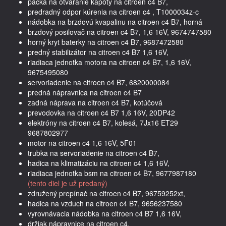
páčka na otváranie kapoty na citroen c4 B7,
predradný odpor kúrenia na citroen c4 , T1000034z-c
nádobka na brzdovú kvapalinu na citroen c4 B7, horná
brzdový posilovač na citroen c4 B7, 1,6 16V, 9674747580
horný kryt baterky na citroen c4 B7, 9687472580
predný stabilizátor na citroen c4 B7 1,6 16V,
riadiaca jednotka motora na citroen c4 B7, 1,6 16V,
9675495080
servoriadenie na citroen c4 B7, 6820000084
predná nápravnica na citroen c4 B7
zadná náprava na citroen c4 B7, kotúčová
prevodovka na citroen c4 B7 1,6 16V, 20DP42
elektróny na citroen c4 B7, kolesá, 7Jx16 ET29
9687802977
motor na citroen c4 1,6 16V, 5F01
trubka na servoriadenie na citroen c4 B7,
hadica na klimatizáciu na citroen c4 1,6 16V,
riadiaca jednotka bsm na citroen c4 B7, 9677987180
(tento diel je už predaný)
združený prepínač na citroen c4 B7, 96759252xt,
hadica na vzduch na citroen c4 B7, 9656237580
vyrovnávacia nádobka na citroen c4 B7 1,6 16V,
držiak nápravnice na citroen c4,