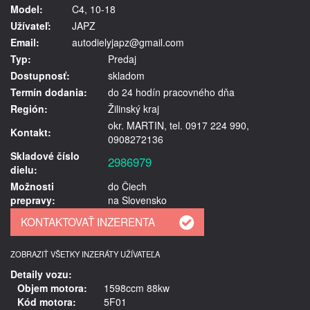
Model:
C4, 10-18
Užívateľ:
JAPZ
Email:
autodielyjapz@gmail.com
Typ:
Predaj
Dostupnosť:
skladom
Termín dodania:
do 24 hodín pracovného dňa
Región:
Žilinský kraj
okr. MARTIN, tel. 0917 224 990,
Kontakt:
0908272136
Skladové číslo
2986979
dielu:
Možnosti
do Čiech
prepravy:
na Slovensko
ZOBRAZIŤ VŠETKY INZERÁTY UŽÍVATEĽA
Detaily vozu:
Objem motora:
1598ccm 88kw
Kód motora:
5F01