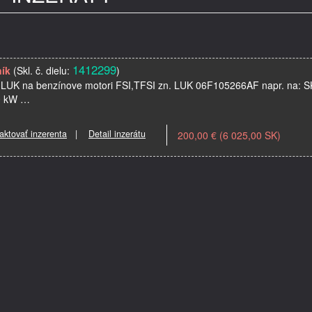
1412299
ník
(Skl. č. dielu:
)
 LUK na benzínove motori FSI,TFSI zn. LUK 06F105266AF napr. na:
0 kW …
aktovať inzerenta
|
Detail inzerátu
200,00 € (6 025,00 SK)