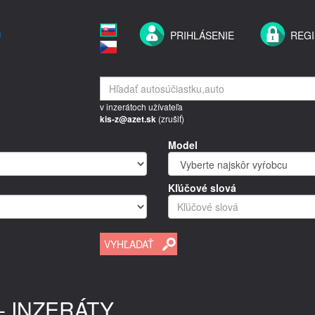
PRIHLÁSENIE
REGI
v inzerátoch užívateľa
kis-z@azet.sk
(
zrušiť
)
Model
Kľúčové slová
- INZERÁTY