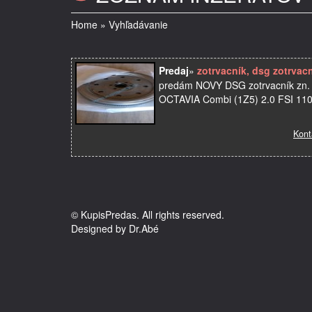
Home
»
Vyhľadávanie
Predaj
»
zotrvacník, dsg zotrvac
predám NOVY DSG zotrvacník zn.
OCTAVIA Combi (1Z5) 2.0 FSI 11
Kont
© KupisPredas. All rights reserved.
Designed by Dr.Abé