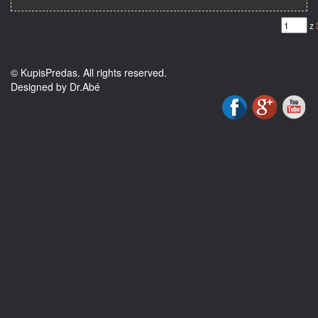
Model použitia:
Informácia:
z
Kvalita: Základná náhrada
Materiál: oceľ
Miesto montáže: predný
© KupisPredas. All rights reserved.
Názov dielu: Predný blatník
Designed by Dr.Abé
OE…