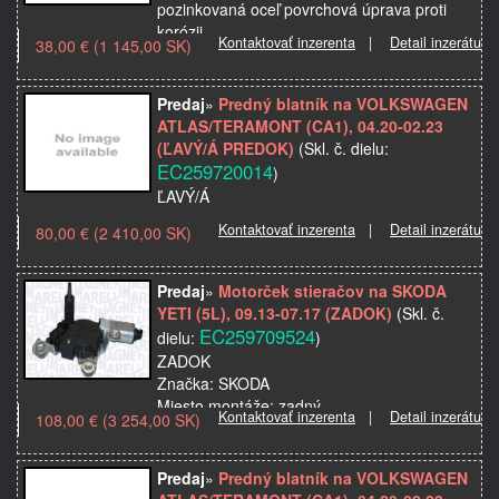
pozinkovaná oceľ povrchová úprava proti
korózii
Kontaktovať inzerenta
|
Detail inzerátu
38,00 € (1 145,00 SK)
Značka: OPEL
Model použitia: ASTRA J, 09.09-08.18
Verzia modelu/výbavy: 5D;sedan;Sports
Predaj
»
Predný blatník na VOLKSWAGEN
Tourer
ATLAS/TERAMONT (CA1), 04.20-02.23
Kvalita: Cert…
(ĽAVÝ/Á PREDOK)
(Skl. č. dielu:
EC259720014
)
ĽAVÝ/Á
Kontaktovať inzerenta
|
Detail inzerátu
80,00 € (2 410,00 SK)
Značka: VOLKSWAGEN
Model použitia:
Informácia:
Predaj
»
Motorček stieračov na SKODA
Kvalita: Základná náhrada
YETI (5L), 09.13-07.17 (ZADOK)
(Skl. č.
Materiál: oceľ
EC259709524
dielu:
)
Miesto montáže: predný
ZADOK
Názov dielu: Predný blatník
Značka: SKODA
OE:…
Miesto montáže: zadný
Kontaktovať inzerenta
|
Detail inzerátu
108,00 € (3 254,00 SK)
Model použitia:
Typ karosérie: liftback
Kvalita: Prémiový diel prvovýroby
Predaj
»
Predný blatník na VOLKSWAGEN
Názov dielu: Motorček stieračov