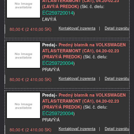
ATLAS/TERAMONT (CA1), 04.20-02.23
OE: 5J795…
(ĽAVÝ/Á PREDOK)
(Skl. č. dielu:
EC259720014
)
ĽAVÝ/Á
Kontaktovať inzerenta
|
Detail inzerátu
80,00 € (2 410,00 SK)
Značka: VOLKSWAGEN
Model použitia:
Informácia:
Predaj
»
Predný blatník na VOLKSWAGEN
Kvalita: Základná náhrada
ATLAS/TERAMONT (CA1), 04.20-02.23
Materiál: oceľ
(PRAVÝ/Á PREDOK)
(Skl. č. dielu:
Miesto montáže: predný
EC259720004
)
Názov dielu: Predný blatník
PRAVÝ/Á
OE:…
Kontaktovať inzerenta
|
Detail inzerátu
80,00 € (2 410,00 SK)
Značka: VOLKSWAGEN
Model použitia:
Informácia:
Predaj
»
Predný blatník na VOLKSWAGEN
Kvalita: Základná náhrada
ATLAS/TERAMONT (CA1), 04.20-02.23
Materiál: oceľ
(PRAVÝ/Á PREDOK)
(Skl. č. dielu:
Miesto montáže: predný
EC259720004
)
Názov dielu: Predný blatník
PRAVÝ/Á
OE…
Kontaktovať inzerenta
|
Detail inzerátu
80,00 € (2 410,00 SK)
Značka: VOLKSWAGEN