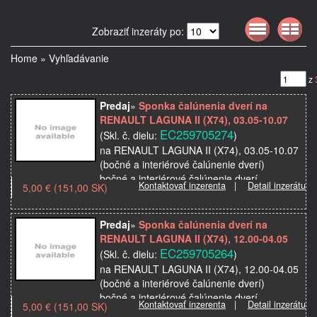
Zobraziť inzeráty po:
Home
»
Vyhľadávanie
z
Predaj
»
Sponka čalúnenia dverí na
RENAULT LAGUNA II (X74), 03.05-10.07
EC259705274
(Skl. č. dielu:
)
na RENAULT LAGUNA II (X74), 03.05-10.07
(bočné a interiérové čalúnenie dverí)
bočné a interiérové čalúnenie dverí
Kontaktovať inzerenta
|
Detail inzerátu
5,00 € (151,00 SK)
Značka: RENAULT
Model použitia:
Popis: bočné a inter…
Predaj
»
Sponka čalúnenia dverí na
RENAULT LAGUNA II (X74), 12.00-04.05
EC259705264
(Skl. č. dielu:
)
na RENAULT LAGUNA II (X74), 12.00-04.05
(bočné a interiérové čalúnenie dverí)
bočné a interiérové čalúnenie dverí
Kontaktovať inzerenta
|
Detail inzerátu
5,00 € (151,00 SK)
Značka: RENAULT