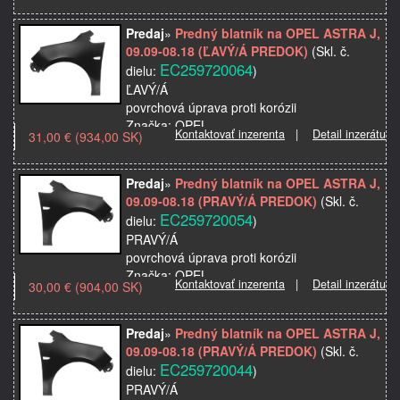
Model použitia:
Popis: bočné a inter…
Predaj
»
Predný blatník na OPEL ASTRA J,
09.09-08.18 (ĽAVÝ/Á PREDOK)
(Skl. č.
EC259720064
dielu:
)
ĽAVÝ/Á
povrchová úprava proti korózii
Značka: OPEL
Kontaktovať inzerenta
|
Detail inzerátu
31,00 € (934,00 SK)
Model použitia: ASTRA J, 09.09-08.18
Verzia modelu/výbavy: 5D;sedan;Sports
Tourer
Predaj
»
Predný blatník na OPEL ASTRA J,
Kvalita: Odporúčaná kvalita
09.09-08.18 (PRAVÝ/Á PREDOK)
(Skl. č.
…
EC259720054
dielu:
)
PRAVÝ/Á
povrchová úprava proti korózii
Značka: OPEL
Kontaktovať inzerenta
|
Detail inzerátu
30,00 € (904,00 SK)
Model použitia: ASTRA J, 09.09-08.18
Verzia modelu/výbavy: 5D;sedan;Sports
Tourer
Predaj
»
Predný blatník na OPEL ASTRA J,
Kvalita: Odporúčaná kvalita
09.09-08.18 (PRAVÝ/Á PREDOK)
(Skl. č.
EC259720044
dielu:
)
PRAVÝ/Á