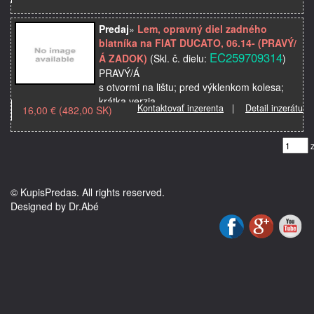
Značka: PEUGEOT
Model použitia:
Predaj
»
Lem, opravný diel zadného
Popis: krátka verzia
blatníka na FIAT DUCATO, 06.14- (PRAVÝ/
Kvalita: Základná náhrada
EC259709314
Á ZADOK)
(Skl. č. dielu:
)
Miesto montáže: …
PRAVÝ/Á
s otvormi na lištu; pred výklenkom kolesa;
krátka verzia
Kontaktovať inzerenta
|
Detail inzerátu
16,00 € (482,00 SK)
Značka: Fiat
Model použitia: DUCATO, 06.14-
Popis: krátka verzia
Kvalita: Základná náhrada
Miest…
© KupisPredas. All rights reserved.
Designed by Dr.Abé