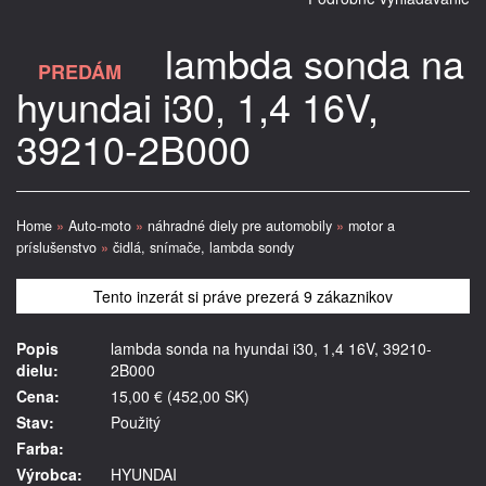
lambda sonda na
PREDÁM
hyundai i30, 1,4 16V,
39210-2B000
Home
»
Auto-moto
»
náhradné diely pre automobily
»
motor a
príslušenstvo
»
čidlá, snímače, lambda sondy
Tento inzerát si práve prezerá 9 zákaznikov
Popis
lambda sonda na hyundai i30, 1,4 16V, 39210-
dielu:
2B000
Cena:
15,00 € (452,00 SK)
Stav:
Použitý
Farba:
Výrobca:
HYUNDAI