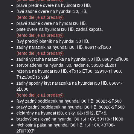
pravé predné dvere na hyundai i30 HB,
ľavé zadné dvere na hyundai i30, HB,
(tento diel je už predaný)
pravé zadné dvere na hyndai i30 HB,
piate dvere na hyundai i30 HB, zadná kapota,
(tento diel je už predaný)
ľavý predný blatník na hyundai i30 HB,
zadný nárazník na hyundai i30, HB, 86611-2R500
(tento diel je už predaný)
zadná výstuha nárazníka na hyundai i30 HB, 86631-2R000
servoriadenie na hyundai i30, riadenie, 56500-2L201
rezerva na hyundai i30 HB, 4Tx15 ET30, 52910-1H900,
T125/80D15 95M
zadný spodný kryt nárazníka na hyundai i30 HB, 86691-
2L000
(tento diel je už predaný)
ľavý zadný podblatník na hyundai i30 HB, 86825-2R500
pravý zadný podblatník na hyundai i30 HB, 86826-2R500
elektróny na hyundai i30, disky, 6Jx15H2, ET45,
brzdový posilovač na hyundai i30 1,4 16V, 59110-1H000
rýchlostná páka na hyundai i30 HB, 1,4 16V, 43700-
2R070XP