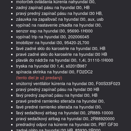
motorček ovládania kúrenia nahyundai i30,
zadný zapínač pásu na hyundai i30, HB
pravý predný zapínač pásu na hyundai i30 HB,
zásuvka na zapaľovač na hyundai i30, aux, usb
vypínač na nastavenie zrkadla na hyundai i30,
senzor esp na hyundai i30, 95690-1H000
vypínač trip na hyundai i30, 202006045
imobilizer na hyundai i30, 95420-2L700
ľavé zadné sklo do karosérie na hyundai i30, HB
pravé zadné sklo do karosérie na hyundai i30 HB
plavák do nádrže na hyundai i30, 1,4i, 31110-1H000
tryska na hyundai i30 1,4i, s0201B987
spínacia skrinka na hyundai i30, FD2DC2
(tento diel je už predaný)
vnútorný ventilátor kúrenia na hyundai i30, F00S33F023
pravý predný zapínač pásu na hyndai i30 HB
ľavý predný zapínač pásu na hyndai i30, HB
pravé predné ramienko stierača na hyundai i30,
ľavé predné ramienko stierača na hyundai i30,
ľavý sedačkový airbag na hyundai i30, 2R889-10000
pravý sedačkový airbag na hyundai i30, 2R88920000
predradný odpor na kúrenie na hyundai i30, PBT GF30
zadné pláto na hyundai i30 HB, 85930-2R000