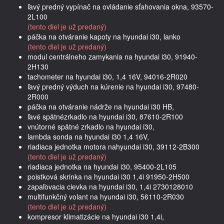
ľavý predný vypínač na ovládanie sťahovania okna, 93570-
2L100
(tento diel je už predaný)
páčka na otváranie kapoty na hyundai i30, lanko
(tento diel je už predaný)
modul centrálneho zamykania na hyundai i30, 91940-
2H130
tachometer na hyundai i30, 1,4 16V, 94016-2R020
ľavý predný výduch na kúrenie na hyundai i30, 97480-
2R000
páčka na otváranie nádrže na hyundai i30 HB,
ľavé spätnézrkadlo na hyundai i30, 87610-2R100
vnútorné spätné zrkadlo na hyundai i30,
lambda sonda na hyundai i30 1,4 16V,
riadiaca jednotka motora nahyundai i30, 39112-2B300
(tento diel je už predaný)
riadiaca jednotka na hyundai i30, 95400-2L105
poistková skrinka na hyundai i30 1,4i 91950-2H500
zapaľovacia cievka na hyundai i30, 1,4i 2730128010
multifunkčný volant na hyundai i30, 56110-2R030
(tento diel je už predaný)
kompresor klimatizácie na hyundai i30 1,4i,