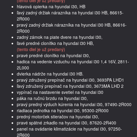
(tento diel je už predaný)
hlavová opierka na hyundai i30, HB
ľavý zadný držiak nárazníka na hyundai i30 HB, 86615-
2R000
pravý zadný držiak nárazníka na hyundai i30 HB, 86616-
2R000
zadný zámok na piate dvere na hyundai i30,
ľavé predné clonítko na hyundai i30 HB,
(tento diel je už predaný)
pravé predné clonítko na hyundai i30,
hadica na vedenie vzduchu na hyundai i30 1,4 16V, 2811-
2L000
dvierka nádrže na hyundai i30 HB.
pravý združený prepínač na hyundai i30, 3693PA LHD1
ľavý združený prepínač na hyundai i30, 3673MA LHD 2
vypínač na nastavenie svetiel na hyundai i30
páka na ručnú brzdu na hyundai i30,
pravý predný výduch kúrenia na hyundai i30, 97490-2R000
riadiaca jednotka na hyundai i30, 95300-2R000
predný motorček stieračov na hyundai i30,
pravé spätné zrkadlo na hyundai i30, 87620-2R400
panel na ovádanie klimatizácie na hyundai i30, 97250-
2R600