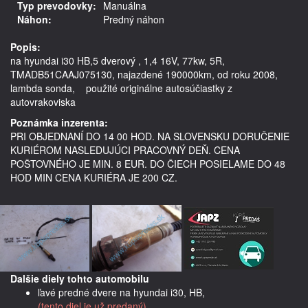
Typ prevodovky:
Manuálna
Náhon:
Predný náhon
Popis:
na hyundai i30 HB,5 dverový , 1,4 16V, 77kw, 5R, 
TMADB51CAAJ075130, najazdené 190000km, od roku 2008, 
lambda sonda,    použité originálne autosúčiastky z 
Poznámka inzerenta:
PRI OBJEDNANÍ DO 14 00 HOD. NA SLOVENSKU DORUČENIE
KURIÉROM NASLEDUJÚCI PRACOVNÝ DEŇ. CENA
POŠTOVNÉHO JE MIN. 8 EUR. DO ČIECH POSIELAME DO 48
HOD MIN CENA KURIÉRA JE 200 CZ.
Dalšie diely tohto automobilu
ľavé predné dvere na hyundai i30, HB,
(tento diel je už predaný)