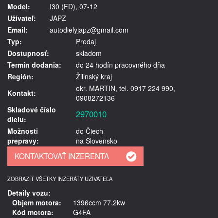
Model:
I30 (FD), 07-12
Užívateľ:
JAPZ
Email:
autodielyjapz@gmail.com
Typ:
Predaj
Dostupnosť:
skladom
Termín dodania:
do 24 hodín pracovného dňa
Región:
Žilinský kraj
okr. MARTIN, tel. 0917 224 990,
Kontakt:
0908272136
Skladové číslo
2970010
dielu:
Možnosti
do Čiech
prepravy:
na Slovensko
ZOBRAZIŤ VŠETKY INZERÁTY UŽÍVATEĽA
Detaily vozu:
Objem motora:
1396ccm 77,2kw
Kód motora:
G4FA