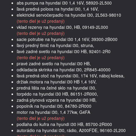
abs pumpa na hyundai i30 1,4 16V, 58920-2L500
ľavá predná poloos na hyndai i30, 1,4 16V,
elektrické servočerpadlo na hyundai i30, 2L563-98010
(tento diel je už predaný)
vklad rezervy na hyundai i30, HB, 09149-2L000
(tento diel je už predaný)
sacie potrubie na hyundai i30 1,4 16V, 39300-2B000
ľavý predný tlmič na hyundai i30, struna,
ľavé zadné svetlo na hyundai i30 HB, 92401-2R0
(tento diel je už predaný)
pravé zadné svetlo na hyundai i30 HB,
odkladacia skrinka na hyundai i30, 2R845-40000
ľavá predná otoč na hyundai i30, 1?4 16V, náboj kolesa,
držiak motora na hyundai i30 HB 1,4 16V,
predná lišta na čelné sklo na hyundai i30,
torpédo na hyundai i30 HB, 86151-2R000,
zadná plynová vzpera na hyundai i30 HB,
popolník na hyundai i30, 84780-2R000
motor na hyundai i30, 1,4 77kw, G4FA
(tento diel je už predaný)
podlaha do kufra na hyundi i30 HB, 85700-2R000
autorádio na hyundai i30, rádio, A200FDE, 96160-2L200