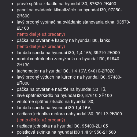
pravé spätné zrkadlo na hyundai i30, 87620-2R400
panel na ovádanie klimatizácie na hyundai i30, 97250-
2R600
ľavý predný vypínač na ovládanie sťahovania okna, 93570-
2L100
(tento diel je už predaný)
páčka na otváranie kapoty na hyundai i30, lanko
(tento diel je už predaný)
lambda sonda na hyundai i30, 1,4 16V, 39210-2B000
modul centrálneho zamykania na hyundai i30, 91940-
2H130
tachometer na hyundai i30, 1,4 16V, 94016-2R020
ľavý predný výduch na kúrenie na hyundai i30, 97480-
2R000
páčka na otváranie nádrže na hyundai i30 HB,
ľavé spätnézrkadlo na hyundai i30, 87610-2R100
vnútorné spätné zrkadlo na hyundai i30,
lambda sonda na hyundai i30 1,4 16V,
riadiaca jednotka motora nahyundai i30, 39112-2B300
(tento diel je už predaný)
riadiaca jednotka na hyundai i30, 95400-2L105
poistková skrinka na hyundai i30 1,4i 91950-2H500