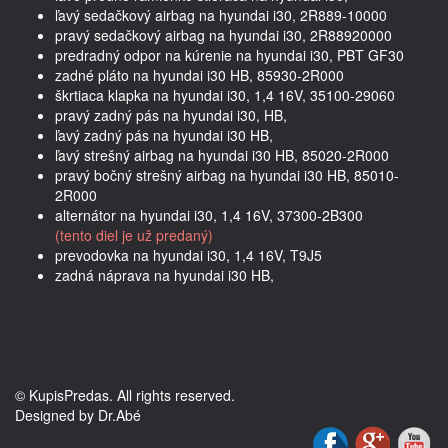
ľavý sedačkový airbag na hyundai i30, 2R889-10000
pravý sedačkový airbag na hyundai i30, 2R88920000
predradný odpor na kúrenie na hyundai i30, PBT GF30
zadné pláto na hyundai i30 HB, 85930-2R000
škrtiaca klapka na hyundai i30, 1,4 16V, 35100-29060
pravý zadný pás na hyundai i30, HB,
ľavý zadný pás na hyundai i30 HB,
ľavý strešný airbag na hyundai i30 HB, 85020-2R000
pravý bočný strešný airbag na hyundai i30 HB, 85010-
2R000
alternátor na hyundai i30, 1,4 16V, 37300-2B300
(tento diel je už predaný)
prevodovka na hyundai i30, 1,4 16V, T9J5
zadná náprava na hyundai i30 HB,
© KupisPredas. All rights reserved.
Designed by Dr.Abé