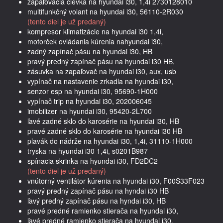
zapaľovacia cievka na hyundai i30, 1,4i 2730128010
multifunkčný volant na hyundai i30, 56110-2R030
(tento diel je už predaný)
kompresor klimatizácie na hyundai i30 1,4i,
motorček ovládania kúrenia nahyundai i30,
zadný zapínač pásu na hyundai i30, HB
pravý predný zapínač pásu na hyundai i30 HB,
zásuvka na zapaľovač na hyundai i30, aux, usb
vypínač na nastavenie zrkadla na hyundai i30,
senzor esp na hyundai i30, 95690-1H000
vypínač trip na hyundai i30, 202006045
imobilizer na hyundai i30, 95420-2L700
ľavé zadné sklo do karosérie na hyundai i30, HB
pravé zadné sklo do karosérie na hyundai i30 HB
plavák do nádrže na hyundai i30, 1,4i, 31110-1H000
tryska na hyundai i30 1,4i, s0201B987
spínacia skrinka na hyundai i30, FD2DC2
(tento diel je už predaný)
vnútorný ventilátor kúrenia na hyundai i30, F00S33F023
pravý predný zapínač pásu na hyndai i30 HB
ľavý predný zapínač pásu na hyndai i30, HB
pravé predné ramienko stierača na hyundai i30,
ľavé predné ramienko stierača na hyundai i30,