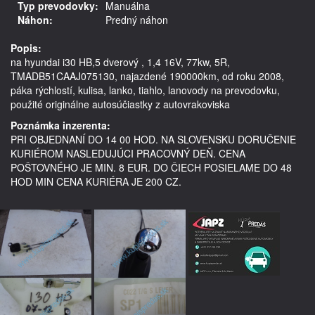
Typ prevodovky:
Manuálna
Náhon:
Predný náhon
Popis:
na hyundai i30 HB,5 dverový , 1,4 16V, 77kw, 5R, 
TMADB51CAAJ075130, najazdené 190000km, od roku 2008, 
páka rýchlostí, kulisa, lanko, tiahlo, lanovody na prevodovku,    
použité originálne autosúčiastky z autovrakoviska
Poznámka inzerenta:
PRI OBJEDNANÍ DO 14 00 HOD. NA SLOVENSKU DORUČENIE
KURIÉROM NASLEDUJÚCI PRACOVNÝ DEŇ. CENA
POŠTOVNÉHO JE MIN. 8 EUR. DO ČIECH POSIELAME DO 48
HOD MIN CENA KURIÉRA JE 200 CZ.