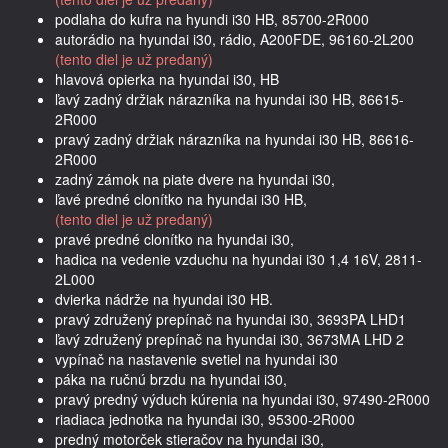
podlaha do kufra na hyundi i30 HB, 85700-2R000
autorádio na hyundai i30, rádio, A200FDE, 96160-2L200
(tento diel je už predaný)
hlavová opierka na hyundai i30, HB
ľavý zadný držiak nárazníka na hyundai i30 HB, 86615-
2R000
pravý zadný držiak nárazníka na hyundai i30 HB, 86616-
2R000
zadný zámok na piate dvere na hyundai i30,
ľavé predné clonítko na hyundai i30 HB,
(tento diel je už predaný)
pravé predné clonítko na hyundai i30,
hadica na vedenie vzduchu na hyundai i30 1,4 16V, 2811-
2L000
dvierka nádrže na hyundai i30 HB.
pravý združený prepínač na hyundai i30, 3693PA LHD1
ľavý združený prepínač na hyundai i30, 3673MA LHD 2
vypínač na nastavenie svetiel na hyundai i30
páka na ručnú brzdu na hyundai i30,
pravý predný výduch kúrenia na hyundai i30, 97490-2R000
riadiaca jednotka na hyundai i30, 95300-2R000
predný motorček stieračov na hyundai i30,