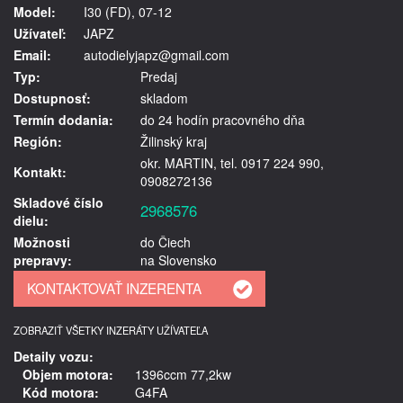
Model:
I30 (FD), 07-12
Užívateľ:
JAPZ
Email:
autodielyjapz@gmail.com
Typ:
Predaj
Dostupnosť:
skladom
Termín dodania:
do 24 hodín pracovného dňa
Región:
Žilinský kraj
okr. MARTIN, tel. 0917 224 990,
Kontakt:
0908272136
Skladové číslo
2968576
dielu:
Možnosti
do Čiech
prepravy:
na Slovensko
ZOBRAZIŤ VŠETKY INZERÁTY UŽÍVATEĽA
Detaily vozu:
Objem motora:
1396ccm 77,2kw
Kód motora:
G4FA