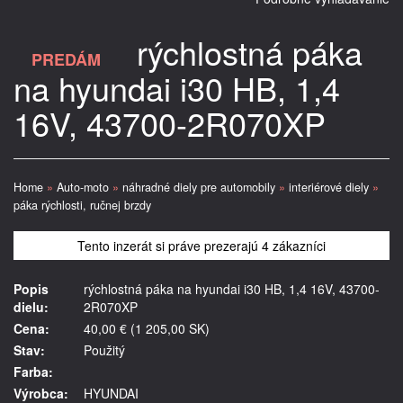
rýchlostná páka
PREDÁM
na hyundai i30 HB, 1,4
16V, 43700-2R070XP
Home
»
Auto-moto
»
náhradné diely pre automobily
»
interiérové diely
»
páka rýchlosti, ručnej brzdy
Tento inzerát si práve prezerajú 4 zákazníci
Popis
rýchlostná páka na hyundai i30 HB, 1,4 16V, 43700-
dielu:
2R070XP
Cena:
40,00 € (1 205,00 SK)
Stav:
Použitý
Farba:
Výrobca:
HYUNDAI