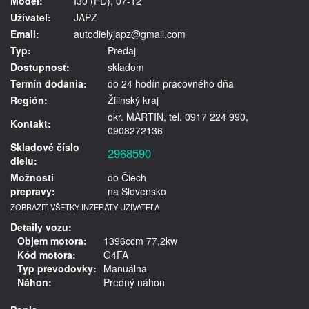
Model:
I30 (FD), 07-12
Užívateľ:
JAPZ
Email:
autodielyjapz@gmail.com
Typ:
Predaj
Dostupnosť:
skladom
Termín dodania:
do 24 hodín pracovného dňa
Región:
Žilinský kraj
okr. MARTIN, tel. 0917 224 990,
Kontakt:
0908272136
Skladové číslo
2968590
dielu:
Možnosti
do Čiech
prepravy:
na Slovensko
ZOBRAZIŤ VŠETKY INZERÁTY UŽÍVATEĽA
Detaily vozu:
Objem motora:
1396ccm 77,2kw
Kód motora:
G4FA
Typ prevodovky:
Manuálna
Náhon:
Predný náhon