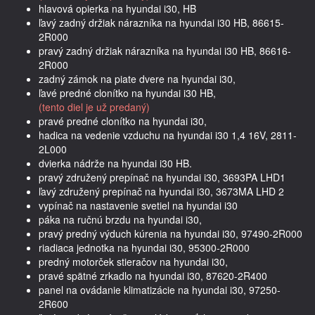
hlavová opierka na hyundai i30, HB
ľavý zadný držiak nárazníka na hyundai i30 HB, 86615-
2R000
pravý zadný držiak nárazníka na hyundai i30 HB, 86616-
2R000
zadný zámok na piate dvere na hyundai i30,
ľavé predné clonítko na hyundai i30 HB,
(tento diel je už predaný)
pravé predné clonítko na hyundai i30,
hadica na vedenie vzduchu na hyundai i30 1,4 16V, 2811-
2L000
dvierka nádrže na hyundai i30 HB.
pravý združený prepínač na hyundai i30, 3693PA LHD1
ľavý združený prepínač na hyundai i30, 3673MA LHD 2
vypínač na nastavenie svetiel na hyundai i30
páka na ručnú brzdu na hyundai i30,
pravý predný výduch kúrenia na hyundai i30, 97490-2R000
riadiaca jednotka na hyundai i30, 95300-2R000
predný motorček stieračov na hyundai i30,
pravé spätné zrkadlo na hyundai i30, 87620-2R400
panel na ovádanie klimatizácie na hyundai i30, 97250-
2R600