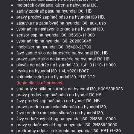
motorček ovládania kúrenia nahyundai i30,
zadný zapínač pásu na hyundai i30, HB
pravý predný zapínač pásu na hyundai i30 HB,
zásuvka na zapaľovač na hyundai i30, aux, usb
vypínač na nastavenie zrkadla na hyundai i30,
senzor esp na hyundai i30, 95690-1H000
vypínač trip na hyundai i30, 202006045
imobilizer na hyundai i30, 95420-2L700
ľavé zadné sklo do karosérie na hyundai i30, HB
pravé zadné sklo do karosérie na hyundai i30 HB
plavák do nádrže na hyundai i30, 1,4i, 31110-1H000
tryska na hyundai i30 1,4i, s0201B987
spínacia skrinka na hyundai i30, FD2DC2
(tento diel je už predaný)
vnútorný ventilátor kúrenia na hyundai i30, F00S33F023
pravý predný zapínač pásu na hyndai i30 HB
ľavý predný zapínač pásu na hyndai i30, HB
pravé predné ramienko stierača na hyundai i30,
ľavé predné ramienko stierača na hyundai i30,
ľavý sedačkový airbag na hyundai i30, 2R889-10000
pravý sedačkový airbag na hyundai i30, 2R88920000
predradný odpor na kúrenie na hyundai i30, PBT GF30