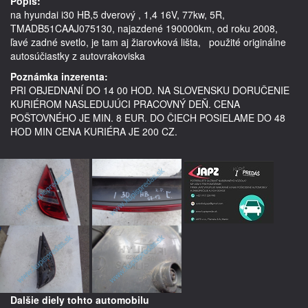
Popis:
na hyundai i30 HB,5 dverový , 1,4 16V, 77kw, 5R, 
TMADB51CAAJ075130, najazdené 190000km, od roku 2008, 
ľavé zadné svetlo, je tam aj žiarovková lišta,   použité originálne 
autosúčiastky z autovrakoviska
Poznámka inzerenta:
PRI OBJEDNANÍ DO 14 00 HOD. NA SLOVENSKU DORUČENIE
KURIÉROM NASLEDUJÚCI PRACOVNÝ DEŇ. CENA
POŠTOVNÉHO JE MIN. 8 EUR. DO ČIECH POSIELAME DO 48
HOD MIN CENA KURIÉRA JE 200 CZ.
Dalšie diely tohto automobilu