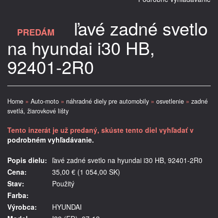
ľavé zadné svetlo
PREDÁM
na hyundai i30 HB,
92401-2R0
Home
»
Auto-moto
»
náhradné diely pre automobily
»
osvetlenie
»
zadné
svetlá, žiarovkové lišty
Tento inzerát je už predaný, skúste tento diel vyhľadať v
podrobném vyhľadávanie.
Popis dielu:
ľavé zadné svetlo na hyundai i30 HB, 92401-2R0
Cena:
35,00 € (1 054,00 SK)
Stav:
Použitý
Farba:
Výrobca:
HYUNDAI