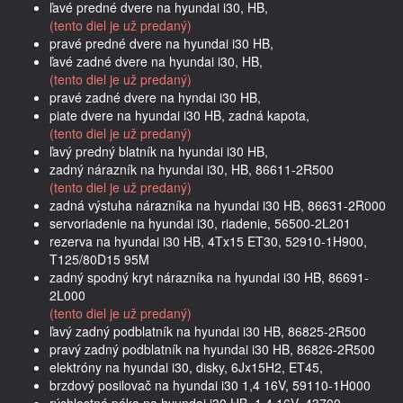
ľavé predné dvere na hyundai i30, HB,
(tento diel je už predaný)
pravé predné dvere na hyundai i30 HB,
ľavé zadné dvere na hyundai i30, HB,
(tento diel je už predaný)
pravé zadné dvere na hyndai i30 HB,
piate dvere na hyundai i30 HB, zadná kapota,
(tento diel je už predaný)
ľavý predný blatník na hyundai i30 HB,
zadný nárazník na hyundai i30, HB, 86611-2R500
(tento diel je už predaný)
zadná výstuha nárazníka na hyundai i30 HB, 86631-2R000
servoriadenie na hyundai i30, riadenie, 56500-2L201
rezerva na hyundai i30 HB, 4Tx15 ET30, 52910-1H900,
T125/80D15 95M
zadný spodný kryt nárazníka na hyundai i30 HB, 86691-
2L000
(tento diel je už predaný)
ľavý zadný podblatník na hyundai i30 HB, 86825-2R500
pravý zadný podblatník na hyundai i30 HB, 86826-2R500
elektróny na hyundai i30, disky, 6Jx15H2, ET45,
brzdový posilovač na hyundai i30 1,4 16V, 59110-1H000
rýchlostná páka na hyundai i30 HB, 1,4 16V, 43700-