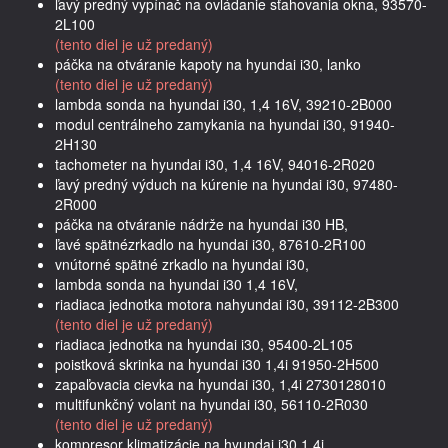
ľavý predný vypínač na ovládanie sťahovania okna, 93570-
2L100
(tento diel je už predaný)
páčka na otváranie kapoty na hyundai i30, lanko
(tento diel je už predaný)
lambda sonda na hyundai i30, 1,4 16V, 39210-2B000
modul centrálneho zamykania na hyundai i30, 91940-
2H130
tachometer na hyundai i30, 1,4 16V, 94016-2R020
ľavý predný výduch na kúrenie na hyundai i30, 97480-
2R000
páčka na otváranie nádrže na hyundai i30 HB,
ľavé spätnézrkadlo na hyundai i30, 87610-2R100
vnútorné spätné zrkadlo na hyundai i30,
lambda sonda na hyundai i30 1,4 16V,
riadiaca jednotka motora nahyundai i30, 39112-2B300
(tento diel je už predaný)
riadiaca jednotka na hyundai i30, 95400-2L105
poistková skrinka na hyundai i30 1,4i 91950-2H500
zapaľovacia cievka na hyundai i30, 1,4i 2730128010
multifunkčný volant na hyundai i30, 56110-2R030
(tento diel je už predaný)
kompresor klimatizácie na hyundai i30 1,4i,