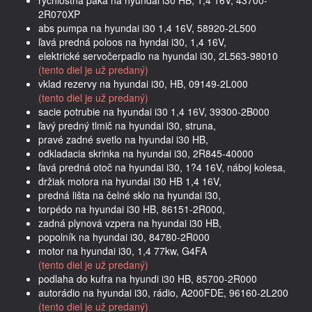
2R070XP
abs pumpa na hyundai i30 1,4 16V, 58920-2L500
ľavá predná poloos na hyndai i30, 1,4 16V,
elektrické servočerpadlo na hyundai i30, 2L563-98010
(tento diel je už predaný)
vklad rezervy na hyundai i30, HB, 09149-2L000
(tento diel je už predaný)
sacie potrubie na hyundai i30 1,4 16V, 39300-2B000
ľavý predný tlmič na hyundai i30, struna,
pravé zadné svetlo na hyundai i30 HB,
odkladacia skrinka na hyundai i30, 2R845-40000
ľavá predná otoč na hyundai i30, 1?4 16V, náboj kolesa,
držiak motora na hyundai i30 HB 1,4 16V,
predná lišta na čelné sklo na hyundai i30,
torpédo na hyundai i30 HB, 86151-2R000,
zadná plynová vzpera na hyundai i30 HB,
popolník na hyundai i30, 84780-2R000
motor na hyundai i30, 1,4 77kw, G4FA
(tento diel je už predaný)
podlaha do kufra na hyundi i30 HB, 85700-2R000
autorádio na hyundai i30, rádio, A200FDE, 96160-2L200
(tento diel je už predaný)