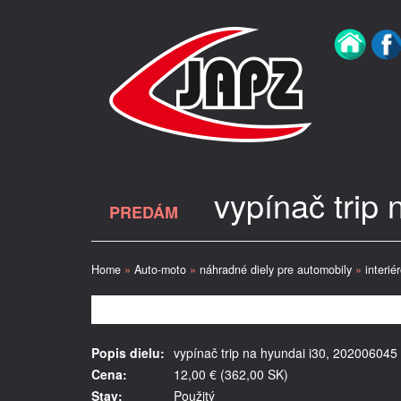
vypínač trip
PREDÁM
Home
»
Auto-moto
»
náhradné diely pre automobily
»
interié
Popis dielu:
vypínač trip na hyundai i30, 202006045
Cena:
12,00 € (362,00 SK)
Stav:
Použitý