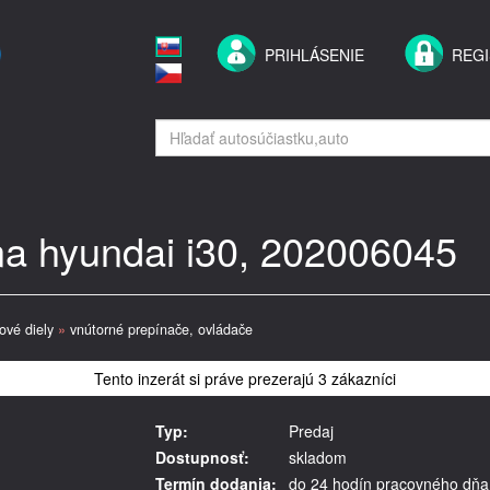
PRIHLÁSENIE
REGI
 na hyundai i30, 202006045
rové diely
»
vnútorné prepínače, ovládače
Tento inzerát si práve prezerajú 3 zákazníci
Typ:
Predaj
Dostupnosť:
skladom
Termín dodania:
do 24 hodín pracovného dňa