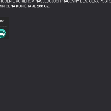
DORUČENIE KURIÉROM NASLEDUJÚCI PRACOVNÝ DEŇ. CENA POŠT
MIN CENA KURIÉRA JE 200 CZ.