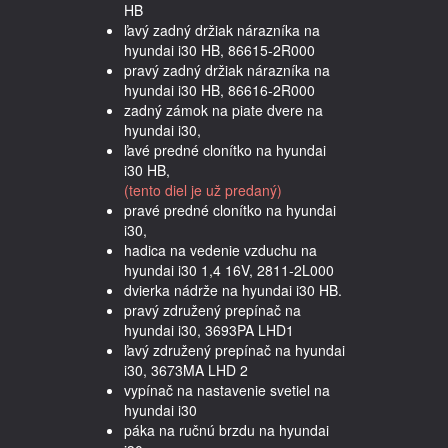
HB
ľavý zadný držiak nárazníka na
hyundai i30 HB, 86615-2R000
pravý zadný držiak nárazníka na
hyundai i30 HB, 86616-2R000
zadný zámok na piate dvere na
hyundai i30,
ľavé predné clonítko na hyundai
i30 HB,
(tento diel je už predaný)
pravé predné clonítko na hyundai
i30,
hadica na vedenie vzduchu na
hyundai i30 1,4 16V, 2811-2L000
dvierka nádrže na hyundai i30 HB.
pravý združený prepínač na
hyundai i30, 3693PA LHD1
ľavý združený prepínač na hyundai
i30, 3673MA LHD 2
vypínač na nastavenie svetiel na
hyundai i30
páka na ručnú brzdu na hyundai