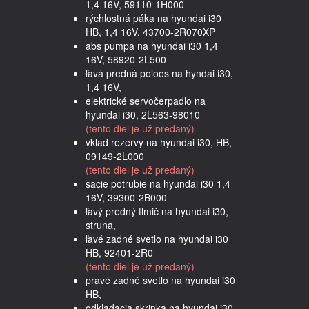
1,4 16V, 59110-1H000
rýchlostná páka na hyundai i30
HB, 1,4 16V, 43700-2R070XP
abs pumpa na hyundai i30 1,4
16V, 58920-2L500
ľavá predná poloos na hyndai i30,
1,4 16V,
elektrické servočerpadlo na
hyundai i30, 2L563-98010
(tento diel je už predaný)
vklad rezervy na hyundai i30, HB,
09149-2L000
(tento diel je už predaný)
sacie potrubie na hyundai i30 1,4
16V, 39300-2B000
ľavý predný tlmič na hyundai i30,
struna,
ľavé zadné svetlo na hyundai i30
HB, 92401-2R0
(tento diel je už predaný)
pravé zadné svetlo na hyundai i30
HB,
odkladacia skrinka na hyundai i30,