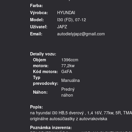
Farba:
Výrobca:
HYUNDAI
Model:
I30 (FD), 07-12
Užívateľ:
JAPZ
Email:
autodielyjapz@gmail.com
Detaily vozu:
Objem
1396ccm
motora:
77,2kw
Kód motora:
G4FA
Typ
Manuálna
prevodovky:
Predný
Náhon:
náhon
Popis:
na hyundai i30 HB,5 dverový , 1,4 16V, 77kw, 5R, TM
Poznámka inzerenta: