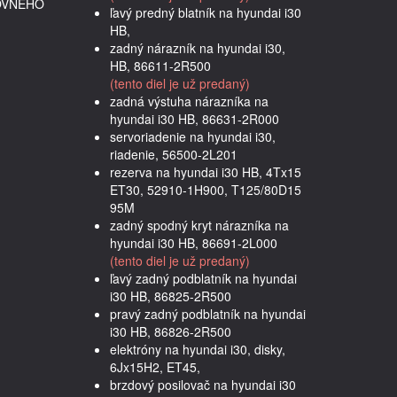
OVNÉHO
ľavý predný blatník na hyundai i30
HB,
zadný nárazník na hyundai i30,
HB, 86611-2R500
(tento diel je už predaný)
zadná výstuha nárazníka na
hyundai i30 HB, 86631-2R000
servoriadenie na hyundai i30,
riadenie, 56500-2L201
rezerva na hyundai i30 HB, 4Tx15
ET30, 52910-1H900, T125/80D15
95M
zadný spodný kryt nárazníka na
hyundai i30 HB, 86691-2L000
(tento diel je už predaný)
ľavý zadný podblatník na hyundai
i30 HB, 86825-2R500
pravý zadný podblatník na hyundai
i30 HB, 86826-2R500
elektróny na hyundai i30, disky,
6Jx15H2, ET45,
brzdový posilovač na hyundai i30