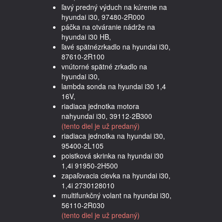
ľavý predný výduch na kúrenie na
hyundai i30, 97480-2R000
páčka na otváranie nádrže na
hyundai i30 HB,
ľavé spätnézrkadlo na hyundai i30,
87610-2R100
vnútorné spätné zrkadlo na
hyundai i30,
lambda sonda na hyundai i30 1,4
16V,
riadiaca jednotka motora
nahyundai i30, 39112-2B300
(tento diel je už predaný)
riadiaca jednotka na hyundai i30,
95400-2L105
poistková skrinka na hyundai i30
1,4i 91950-2H500
zapaľovacia cievka na hyundai i30,
1,4i 2730128010
multifunkčný volant na hyundai i30,
56110-2R030
(tento diel je už predaný)