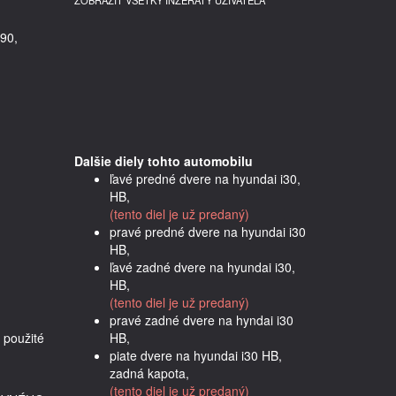
ZOBRAZIŤ VŠETKY INZERÁTY UŽÍVATEĽA
90,
Dalšie diely tohto automobilu
ľavé predné dvere na hyundai i30,
HB,
(tento diel je už predaný)
pravé predné dvere na hyundai i30
HB,
ľavé zadné dvere na hyundai i30,
HB,
(tento diel je už predaný)
pravé zadné dvere na hyndai i30
použité 
HB,
piate dvere na hyundai i30 HB,
zadná kapota,
(tento diel je už predaný)