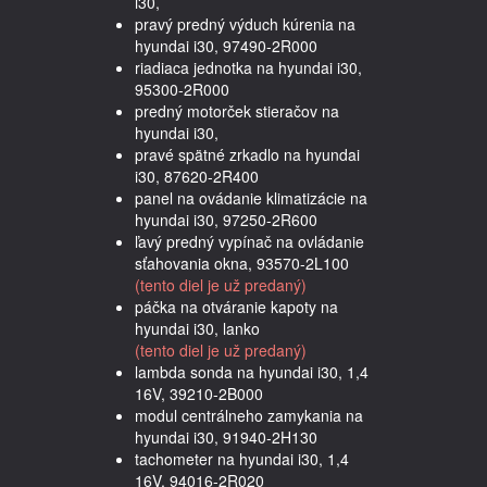
i30,
pravý predný výduch kúrenia na
hyundai i30, 97490-2R000
riadiaca jednotka na hyundai i30,
95300-2R000
predný motorček stieračov na
hyundai i30,
pravé spätné zrkadlo na hyundai
i30, 87620-2R400
panel na ovádanie klimatizácie na
hyundai i30, 97250-2R600
ľavý predný vypínač na ovládanie
sťahovania okna, 93570-2L100
(tento diel je už predaný)
páčka na otváranie kapoty na
hyundai i30, lanko
(tento diel je už predaný)
lambda sonda na hyundai i30, 1,4
16V, 39210-2B000
modul centrálneho zamykania na
hyundai i30, 91940-2H130
tachometer na hyundai i30, 1,4
16V, 94016-2R020