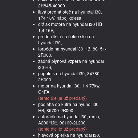
2R845-40000
ľavá predná otoč na hyundai i30,
1?4 16V, náboj kolesa,
držiak motora na hyundai i30 HB
1,4 16V,
predná lišta na čelné sklo na
hyundai i30,
torpédo na hyundai i30 HB, 86151-
2R000,
zadná plynová vzpera na hyundai
i30 HB,
popolník na hyundai i30, 84780-
2R000
motor na hyundai i30, 1,4 77kw,
G4FA
(tento diel je už predaný)
podlaha do kufra na hyundi i30
HB, 85700-2R000
autorádio na hyundai i30, rádio,
A200FDE, 96160-2L200
(tento diel je už predaný)
hlavová opierka na hyundai i30,