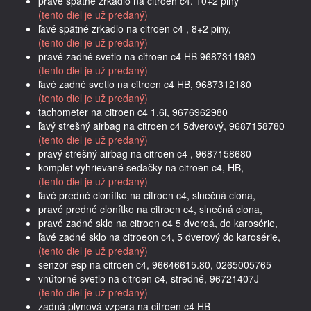
pravé spätné zrkadlo na citroen c4, 10+2 piny
(tento diel je už predaný)
ľavé spätné zrkadlo na citroen c4 , 8+2 piny,
(tento diel je už predaný)
pravé zadné svetlo na citroen c4 HB 9687311980
(tento diel je už predaný)
ľavé zadné svetlo na citroen c4 HB, 9687312180
(tento diel je už predaný)
tachometer na citroen c4 1,6i, 9676962980
ľavý strešný airbag na citroen c4 5dverový, 9687158780
(tento diel je už predaný)
pravý strešný airbag na citroen c4 , 9687158680
komplet vyhrievané sedačky na citroen c4, HB,
(tento diel je už predaný)
ľavé predné clonítko na citroen c4, slnečná clona,
pravé predné clonítko na citroen c4, slnečná clona,
pravé zadné sklo na citroen c4 5 dveroá, do karosérie,
ľavé zadné sklo na citroeon c4, 5 dverový do karosérie,
(tento diel je už predaný)
senzor esp na citroen c4, 96646615.80, 0265005765
vnútorné svetlo na citroen c4, stredné, 96721407J
(tento diel je už predaný)
zadná plynová vzpera na citroen c4 HB