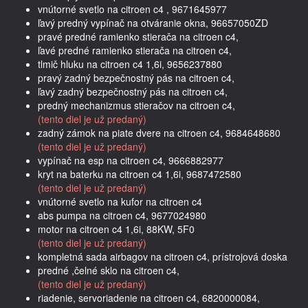
vnútorné svetlo na citroen c4 , 9671645977
ľavý predný vypínač na otváranie okna, 96657050ZD
pravé predné ramienko stierača na citroen c4,
ľavé predné ramienko stierača na citroen c4,
tlmič hluku na citroen c4 1,6i, 9656237880
pravý zadný bezpečnostný pás na citroen c4,
ľavý zadný bezpečnostný pás na citroen c4,
predný mechanizmus stieračov na citroen c4,
(tento diel je už predaný)
zadný zámok na piate dvere na citroen c4, 9684648680
(tento diel je už predaný)
vypínač na esp na citroen c4, 9666882977
kryt na baterku na citroen c4 1,6i, 9687472580
(tento diel je už predaný)
vnútorné svetlo na kufor na citroen c4
abs pumpa na citroen c4, 9677024980
motor na citroen c4 1,6i, 88KW, 5F0
(tento diel je už predaný)
kompletná sada airbagov na citroen c4, prístrojová doska
predné ,čelné sklo na citroen c4,
(tento diel je už predaný)
riadenie, servoriadenie na citroen c4, 6820000084,