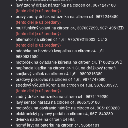
ľavý zadný držiak nárazníka na citroen c4, 9671247180
(tento diel je už predaný)
pravý zadný držiak nárazníka na citroen c4, 9671246480
(tento diel je už predaný)
multifunkčný volant na citroen c4, 307007299, 96714951ZD
(tento diel je už predaný)
alternátor na citroen c4 1,6i, V75769218003, CL12
(tento diel je už predaný)
nádobka na brzdovú kvapalinu na citroen c4 1,6i,
9680931580
motorček na ovládanie kúrenia na citroen c4, T1002120VD
napínacia kladka na citroen c4 1,6i, na drážkový remeň
spojkový valček na citroen c4 1,6i , 9800216380
brzdový posilovač na citroen c4 1,6i, 9674747580
stredový výduch kúrenia na citroen c4 1,6i, 9676609977,
(tento diel je už predaný)
zadný držiak nárazníka na citroen c4 , 9671179280
ľavý senzor nárazu na citroen c4, 9665730180
motorček na otváranie nádrže na citroen c4, 9651690280
elektronický plynový pedál na citroen c4, 9671840280
dvierka nádrže na citroen c4 HB,
horný kryt na baterku na citroen c4, 96584181