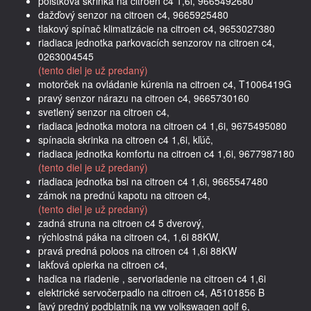
poistková skrinka na citroen c4 1,6i, 9665492680
dažďový senzor na citroen c4, 9665925480
tlakový spínač klimatizácie na citroen c4, 9653027380
riadiaca jednotka parkovacích senzorov na citroen c4,
0263004545
(tento diel je už predaný)
motorček na ovládanie kúrenia na citroen c4, T1006419G
pravý senzor nárazu na citroen c4, 9665730160
svetlený senzor na citroen c4,
riadiaca jednotka motora na citroen c4 1,6i, 9675495080
spínacia skrinka na citroen c4 1,6i, kľúč,
riadiaca jednotka komfortu na citroen c4 1,6i, 9677987180
(tento diel je už predaný)
riadiaca jednotka bsi na citroen c4 1,6i, 9665547480
zámok na prednú kapotu na citroen c4,
(tento diel je už predaný)
zadná struna na citroen c4 5 dverový,
rýchlostná páka na citroen c4, 1,6i 88KW,
pravá predná poloos na citroen c4 1,6i 88KW
lakťová opierka na citroen c4,
hadica na riadenie , servoriadenie na citroen c4 1,6i
elektrické servočerpadlo na citroen c4, A5101856 B
ľavý predný podblatník na vw volkswagen golf 6,