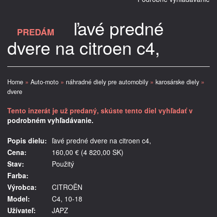
ľavé predné
PREDÁM
dvere na citroen c4,
Home
»
Auto-moto
»
náhradné diely pre automobily
»
karosárske diely
»
dvere
Tento inzerát je už predaný, skúste tento diel vyhľadať v
podrobném vyhľadávanie.
Popis dielu:
ľavé predné dvere na citroen c4,
Cena:
160,00 € (4 820,00 SK)
Stav:
Použitý
Farba:
Výrobca:
CITROËN
Model:
C4, 10-18
Užívateľ:
JAPZ