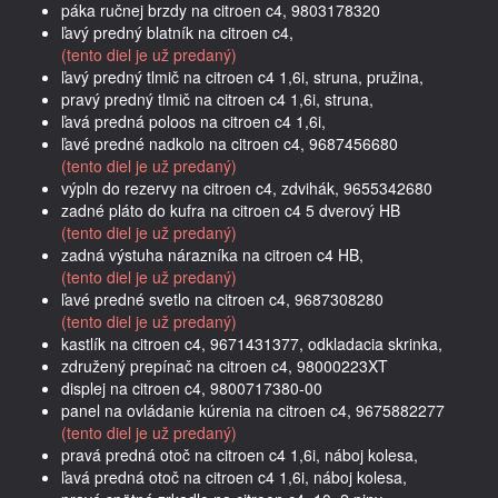
páka ručnej brzdy na citroen c4, 9803178320
ľavý predný blatník na citroen c4,
(tento diel je už predaný)
ľavý predný tlmič na citroen c4 1,6i, struna, pružina,
pravý predný tlmič na citroen c4 1,6i, struna,
ľavá predná poloos na citroen c4 1,6i,
ľavé predné nadkolo na citroen c4, 9687456680
(tento diel je už predaný)
výpln do rezervy na citroen c4, zdvihák, 9655342680
zadné pláto do kufra na citroen c4 5 dverový HB
(tento diel je už predaný)
zadná výstuha nárazníka na citroen c4 HB,
(tento diel je už predaný)
ľavé predné svetlo na citroen c4, 9687308280
(tento diel je už predaný)
kastlík na citroen c4, 9671431377, odkladacia skrinka,
združený prepínač na citroen c4, 98000223XT
displej na citroen c4, 9800717380-00
panel na ovládanie kúrenia na citroen c4, 9675882277
(tento diel je už predaný)
pravá predná otoč na citroen c4 1,6i, náboj kolesa,
ľavá predná otoč na citroen c4 1,6i, náboj kolesa,