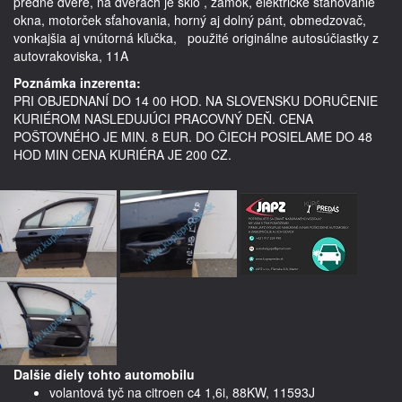
predné dvere, na dverách je sklo , zámok, elektrické sťahovanie 
okna, motorček sťahovania, horný aj dolný pánt, obmedzovač, 
vonkajšia aj vnútorná kľučka,   použité originálne autosúčiastky z 
autovrakoviska, 11A
Poznámka inzerenta:
PRI OBJEDNANÍ DO 14 00 HOD. NA SLOVENSKU DORUČENIE
KURIÉROM NASLEDUJÚCI PRACOVNÝ DEŇ. CENA
POŠTOVNÉHO JE MIN. 8 EUR. DO ČIECH POSIELAME DO 48
HOD MIN CENA KURIÉRA JE 200 CZ.
Dalšie diely tohto automobilu
volantová tyč na citroen c4 1,6i, 88KW, 11593J