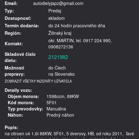
Email:
autodielyjapz@gmail.com
Typ:
Predaj
Dostupnosť:
skladom
Termín dodania:
do 24 hodín pracovného dňa
Región:
Žilinský kraj
okr. MARTIN, tel. 0917 224 990,
Kontakt:
0908272136
Skladové číslo
2121982
dielu:
Možnosti
do Čiech
prepravy:
na Slovensko
ZOBRAZIŤ VŠETKY INZERÁTY UŽÍVATEĽA
Detaily vozu:
Objem motora:
1598ccm, 88KW
Kód motora:
5F01
Typ prevodovky:
Manuálna
Náhon:
Predný náhon
Popis:
na citroen c4 1,6i 88KW, 5F01, 5 dverovy, HB, od roku 2011,  ľavé 