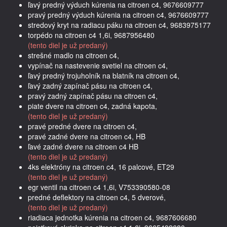
ľavý predný výduch kúrenia na citroen c4, 9676609777
pravý predný výduch kúrenia na citroen c4, 9676609777
stredový kryt na radiacu páku na citroen c4, 9683975177
torpédo na citroen c4 1,6i, 9687956480
(tento diel je už predaný)
strešné madlo na citroen c4,
vypínač na nastevenie svetiel na citroen c4,
ľavý predný trojuholník na blatník na citroen c4,
ľavý zadný zapínač pásu na citroen c4,
pravý zadný zapínač pásu na citroen c4,
piate dvere na citroen c4, zadná kapota,
(tento diel je už predaný)
pravé predné dvere na citroen c4,
pravé zadné dvere na citroen c4, HB
ľavé zadné dvere na citroen c4 HB
(tento diel je už predaný)
4ks elektróny na citroen c4, 16 palcové, ET29
(tento diel je už predaný)
egr ventil na citroen c4 1,6i, V753390580-08
predné deflektory na citroen c4, 5 dverové,
(tento diel je už predaný)
riadiaca jednotka kúrenia na citroen c4, 9687606680