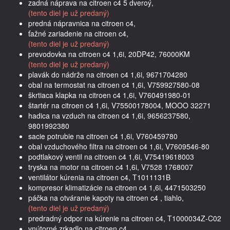
zadná náprava na citroen c4 5 dveroý,
(tento diel je už predaný)
predná nápravnica na citroen c4,
ťažné zariadenie na citroen c4,
(tento diel je už predaný)
prevodovka na citroen c4 1,6i, 20DP42, 76000KM
(tento diel je už predaný)
plavák do nádrže na citroen c4 1,6i, 9671704280
obal na termostat na citroen c4 1,6i, V759927580-08
škrtiaca klapka na citroen c4 1,6i, V760491980-01
štartér na citroen c4 1,6i, V75500178004, MOOO 32271
hadica na vzduch na citroen c4 1,6i, 9656237580,
9801992380
sacie potrubie na citroen c4 1,6i, V760459780
obal vzduchového filtra na citroen c4 1,6i, V7609546-80
podtlakový ventil na citroen c4 1,6i, V75419618003
tryska na motor na citroen c4 1,6i, V7528 1768007
ventilátor kúrenia na citroen c4, T1011131B
kompresor klimatizácie na citroen c4 1,6i, 4471503250
páčka na otváranie kapoty na citroen c4 , tiahlo,
(tento diel je už predaný)
predradný odpor na kúrenie na citroen c4, T1000034Z-C02
vnútorné zrkadlo na citroen c4,