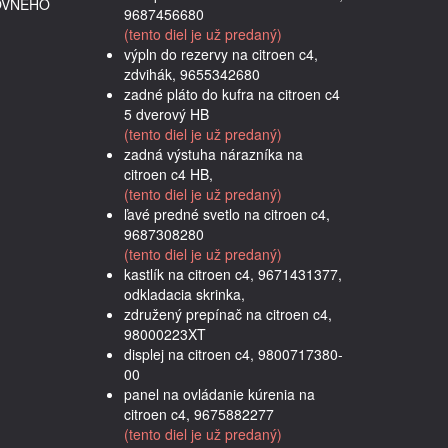
OVNÉHO
9687456680
(tento diel je už predaný)
výpln do rezervy na citroen c4,
zdvihák, 9655342680
zadné pláto do kufra na citroen c4
5 dverový HB
(tento diel je už predaný)
zadná výstuha nárazníka na
citroen c4 HB,
(tento diel je už predaný)
ľavé predné svetlo na citroen c4,
9687308280
(tento diel je už predaný)
kastlík na citroen c4, 9671431377,
odkladacia skrinka,
združený prepínač na citroen c4,
98000223XT
displej na citroen c4, 9800717380-
00
panel na ovládanie kúrenia na
citroen c4, 9675882277
(tento diel je už predaný)