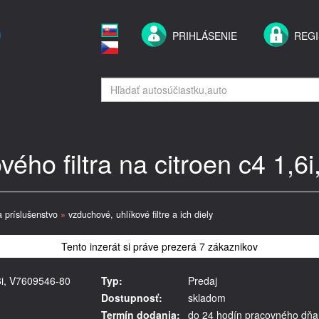
PRIHLÁSENIE
REGI
vého filtra na citroen c4 1,
a príslušenstvo
»
vzduchové, uhlíkové filtre a ich diely
Tento inzerát si práve prezerá 7 zákaznikov
,6i, V7609546-80
Typ:
Predaj
Dostupnosť:
skladom
Termín dodania:
do 24 hodín pracovného dňa