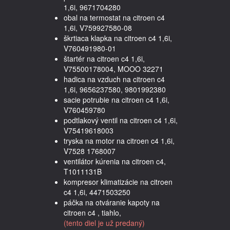
1,6i, 9671704280
obal na termostat na citroen c4
1,6i, V759927580-08
škrtiaca klapka na citroen c4 1,6i,
V760491980-01
štartér na citroen c4 1,6i,
V75500178004, MOOO 32271
hadica na vzduch na citroen c4
1,6i, 9656237580, 9801992380
sacie potrubie na citroen c4 1,6i,
V760459780
podtlakový ventil na citroen c4 1,6i,
V75419618003
tryska na motor na citroen c4 1,6i,
V7528 1768007
ventilátor kúrenia na citroen c4,
T1011131B
kompresor klimatizácie na citroen
c4 1,6i, 4471503250
páčka na otváranie kapoty na
citroen c4 , tiahlo,
(tento diel je už predaný)