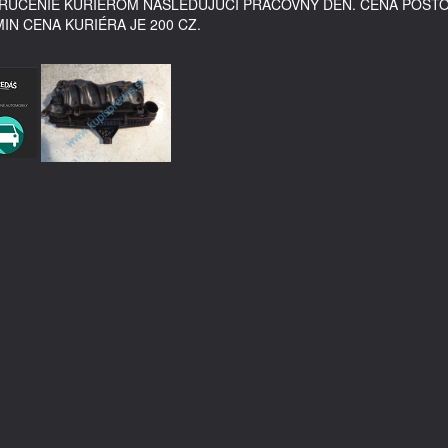
DORUČENIE KURIÉROM NASLEDUJÚCI PRACOVNÝ DEŇ. CENA POŠT
MIN CENA KURIÉRA JE 200 CZ.