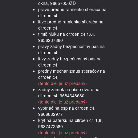
okna, 96657050ZD
pravé predné ramienko stierača na
citroen c4,
ľavé predné ramienko stierača na
citroen c4,
tlmič hluku na citroen c4 1,6i,
9656237880
pravý zadný bezpečnostný pás na
citroen c4,
ľavý zadný bezpečnostný pás na
citroen c4,
predný mechanizmus stieračov na
citroen c4,
(tento diel je už predaný)
zadný zámok na piate dvere na
citroen c4, 9684648680
(tento diel je už predaný)
vypínač na esp na citroen c4,
9666882977
kryt na baterku na citroen c4 1,6i,
9687472580
(tento diel je už predaný)