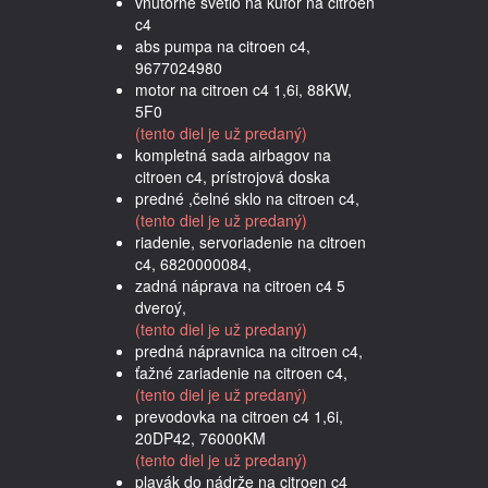
vnútorné svetlo na kufor na citroen
c4
abs pumpa na citroen c4,
9677024980
motor na citroen c4 1,6i, 88KW,
5F0
(tento diel je už predaný)
kompletná sada airbagov na
citroen c4, prístrojová doska
predné ,čelné sklo na citroen c4,
(tento diel je už predaný)
riadenie, servoriadenie na citroen
c4, 6820000084,
zadná náprava na citroen c4 5
dveroý,
(tento diel je už predaný)
predná nápravnica na citroen c4,
ťažné zariadenie na citroen c4,
(tento diel je už predaný)
prevodovka na citroen c4 1,6i,
20DP42, 76000KM
(tento diel je už predaný)
plavák do nádrže na citroen c4