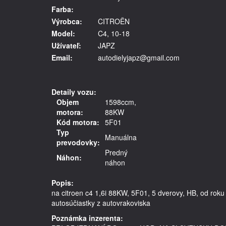
Farba:
Výrobca:
CITROËN
Model:
C4, 10-18
Užívateľ:
JAPZ
Email:
autodielyjapz@gmail.com
Detaily vozu:
Objem
1598ccm,
motora:
88KW
Kód motora:
5F01
Typ
Manuálna
prevodovky:
Predný
Náhon:
náhon
Popis:
na citroen c4 1,6i 88KW, 5F01, 5 dverovy, HB, od roku 20
autosúčiastky z autovrakoviska
Poznámka inzerenta: