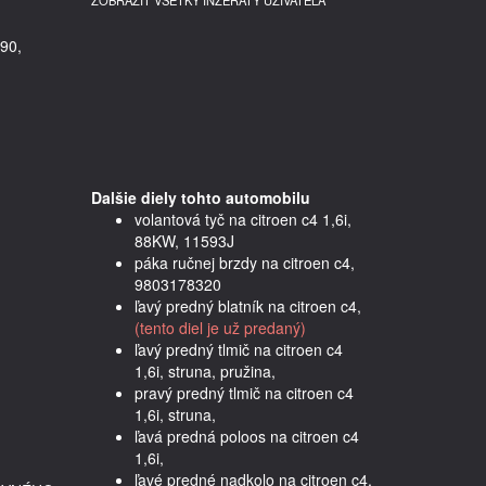
ZOBRAZIŤ VŠETKY INZERÁTY UŽÍVATEĽA
90,
Dalšie diely tohto automobilu
volantová tyč na citroen c4 1,6i,
88KW, 11593J
páka ručnej brzdy na citroen c4,
9803178320
ľavý predný blatník na citroen c4,
(tento diel je už predaný)
ľavý predný tlmič na citroen c4
1,6i, struna, pružina,
pravý predný tlmič na citroen c4
1,6i, struna,
ľavá predná poloos na citroen c4
1,6i,
ľavé predné nadkolo na citroen c4,