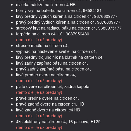
dvierka nádrže na citroen c4 HB,
horný kryt na baterku na citroen c4, 96584181
ľavý predný výduch kúrenia na citroen c4, 9676609777
pravý predný výduch kúrenia na citroen c4, 9676609777
stredový kryt na radiacu páku na citroen c4, 9683975177
torpédo na citroen c4 1,6i, 9687956480
(tento diel je už predaný)
strešné madlo na citroen c4,
vypínač na nastevenie svetiel na citroen c4,
ľavý predný trojuholník na blatník na citroen c4,
ľavý zadný zapínač pásu na citroen c4,
pravý zadný zapínač pásu na citroen c4,
ľavé predné dvere na citroen c4,
(tento diel je už predaný)
piate dvere na citroen c4, zadná kapota,
(tento diel je už predaný)
pravé predné dvere na citroen c4,
pravé zadné dvere na citroen c4, HB
ľavé zadné dvere na citroen c4 HB
(tento diel je už predaný)
4ks elektróny na citroen c4, 16 palcové, ET29
(tento diel je už predaný)