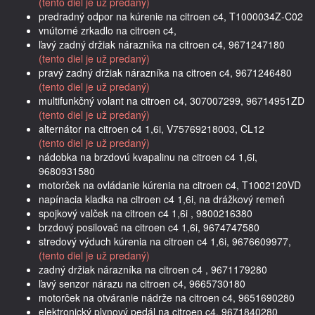
(tento diel je už predaný)
predradný odpor na kúrenie na citroen c4, T1000034Z-C02
vnútorné zrkadlo na citroen c4,
ľavý zadný držiak nárazníka na citroen c4, 9671247180
(tento diel je už predaný)
pravý zadný držiak nárazníka na citroen c4, 9671246480
(tento diel je už predaný)
multifunkčný volant na citroen c4, 307007299, 96714951ZD
(tento diel je už predaný)
alternátor na citroen c4 1,6i, V75769218003, CL12
(tento diel je už predaný)
nádobka na brzdovú kvapalinu na citroen c4 1,6i,
9680931580
motorček na ovládanie kúrenia na citroen c4, T1002120VD
napínacia kladka na citroen c4 1,6i, na drážkový remeň
spojkový valček na citroen c4 1,6i , 9800216380
brzdový posilovač na citroen c4 1,6i, 9674747580
stredový výduch kúrenia na citroen c4 1,6i, 9676609977,
(tento diel je už predaný)
zadný držiak nárazníka na citroen c4 , 9671179280
ľavý senzor nárazu na citroen c4, 9665730180
motorček na otváranie nádrže na citroen c4, 9651690280
elektronický plynový pedál na citroen c4, 9671840280