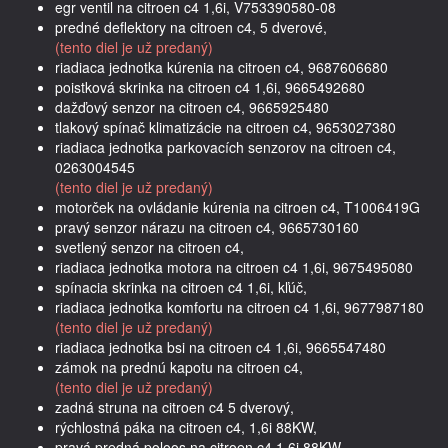
egr ventil na citroen c4 1,6i, V753390580-08
predné deflektory na citroen c4, 5 dverové,
(tento diel je už predaný)
riadiaca jednotka kúrenia na citroen c4, 9687606680
poistková skrinka na citroen c4 1,6i, 9665492680
dažďový senzor na citroen c4, 9665925480
tlakový spínač klimatizácie na citroen c4, 9653027380
riadiaca jednotka parkovacích senzorov na citroen c4,
0263004545
(tento diel je už predaný)
motorček na ovládanie kúrenia na citroen c4, T1006419G
pravý senzor nárazu na citroen c4, 9665730160
svetlený senzor na citroen c4,
riadiaca jednotka motora na citroen c4 1,6i, 9675495080
spínacia skrinka na citroen c4 1,6i, kľúč,
riadiaca jednotka komfortu na citroen c4 1,6i, 9677987180
(tento diel je už predaný)
riadiaca jednotka bsi na citroen c4 1,6i, 9665547480
zámok na prednú kapotu na citroen c4,
(tento diel je už predaný)
zadná struna na citroen c4 5 dverový,
rýchlostná páka na citroen c4, 1,6i 88KW,
pravá predná poloos na citroen c4 1,6i 88KW