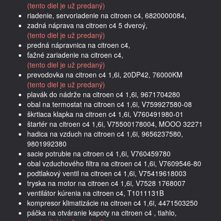
(tento diel je už predaný)
riadenie, servoriadenie na citroen c4, 6820000084,
zadná náprava na citroen c4 5 dveroý,
(tento diel je už predaný)
predná nápravnica na citroen c4,
ťažné zariadenie na citroen c4,
(tento diel je už predaný)
prevodovka na citroen c4 1,6i, 20DP42, 76000KM
(tento diel je už predaný)
plavák do nádrže na citroen c4 1,6i, 9671704280
obal na termostat na citroen c4 1,6i, V759927580-08
škrtiaca klapka na citroen c4 1,6i, V760491980-01
štartér na citroen c4 1,6i, V75500178004, MOOO 32271
hadica na vzduch na citroen c4 1,6i, 9656237580,
9801992380
sacie potrubie na citroen c4 1,6i, V760459780
obal vzduchového filtra na citroen c4 1,6i, V7609546-80
podtlakový ventil na citroen c4 1,6i, V75419618003
tryska na motor na citroen c4 1,6i, V7528 1768007
ventilátor kúrenia na citroen c4, T1011131B
kompresor klimatizácie na citroen c4 1,6i, 4471503250
páčka na otváranie kapoty na citroen c4 , tiahlo,