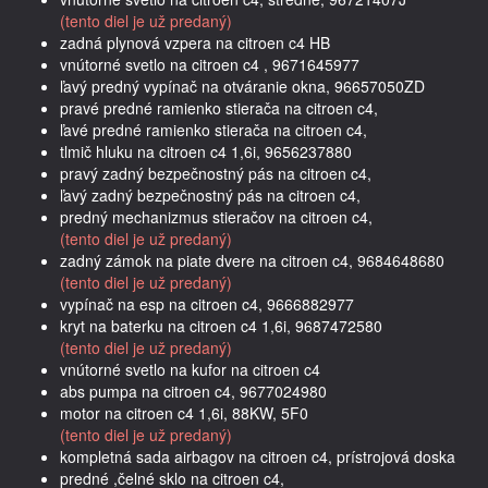
(tento diel je už predaný)
zadná plynová vzpera na citroen c4 HB
vnútorné svetlo na citroen c4 , 9671645977
ľavý predný vypínač na otváranie okna, 96657050ZD
pravé predné ramienko stierača na citroen c4,
ľavé predné ramienko stierača na citroen c4,
tlmič hluku na citroen c4 1,6i, 9656237880
pravý zadný bezpečnostný pás na citroen c4,
ľavý zadný bezpečnostný pás na citroen c4,
predný mechanizmus stieračov na citroen c4,
(tento diel je už predaný)
zadný zámok na piate dvere na citroen c4, 9684648680
(tento diel je už predaný)
vypínač na esp na citroen c4, 9666882977
kryt na baterku na citroen c4 1,6i, 9687472580
(tento diel je už predaný)
vnútorné svetlo na kufor na citroen c4
abs pumpa na citroen c4, 9677024980
motor na citroen c4 1,6i, 88KW, 5F0
(tento diel je už predaný)
kompletná sada airbagov na citroen c4, prístrojová doska
predné ,čelné sklo na citroen c4,