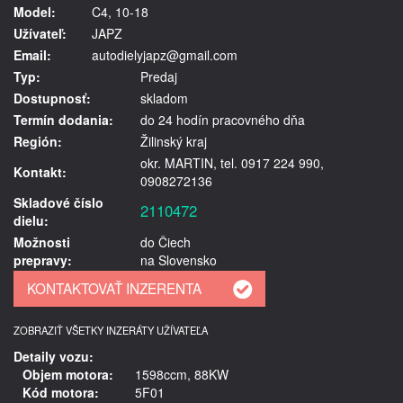
Model:
C4, 10-18
Užívateľ:
JAPZ
Email:
autodielyjapz@gmail.com
Typ:
Predaj
Dostupnosť:
skladom
Termín dodania:
do 24 hodín pracovného dňa
Región:
Žilinský kraj
okr. MARTIN, tel. 0917 224 990,
Kontakt:
0908272136
Skladové číslo
2110472
dielu:
Možnosti
do Čiech
prepravy:
na Slovensko
ZOBRAZIŤ VŠETKY INZERÁTY UŽÍVATEĽA
Detaily vozu:
Objem motora:
1598ccm, 88KW
Kód motora:
5F01