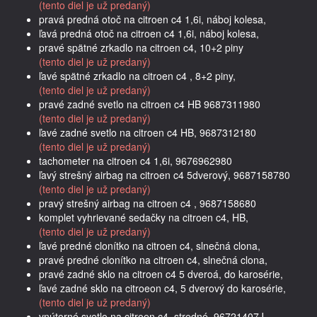
(tento diel je už predaný)
pravá predná otoč na citroen c4 1,6i, náboj kolesa,
ľavá predná otoč na citroen c4 1,6i, náboj kolesa,
pravé spätné zrkadlo na citroen c4, 10+2 piny
(tento diel je už predaný)
ľavé spätné zrkadlo na citroen c4 , 8+2 piny,
(tento diel je už predaný)
pravé zadné svetlo na citroen c4 HB 9687311980
(tento diel je už predaný)
ľavé zadné svetlo na citroen c4 HB, 9687312180
(tento diel je už predaný)
tachometer na citroen c4 1,6i, 9676962980
ľavý strešný airbag na citroen c4 5dverový, 9687158780
(tento diel je už predaný)
pravý strešný airbag na citroen c4 , 9687158680
komplet vyhrievané sedačky na citroen c4, HB,
(tento diel je už predaný)
ľavé predné clonítko na citroen c4, slnečná clona,
pravé predné clonítko na citroen c4, slnečná clona,
pravé zadné sklo na citroen c4 5 dveroá, do karosérie,
ľavé zadné sklo na citroeon c4, 5 dverový do karosérie,
(tento diel je už predaný)
vnútorné svetlo na citroen c4, stredné, 96721407J