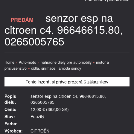
senzor esp na
PREDÁM
citroen c4, 96646615.80,
0265005765
Home
»
Auto-moto
»
náhradné diely pre automobily
»
motor a
príslušenstvo
»
čidlá, snímače, lambda sondy
Tento inzerát si práve prezerá 6 zákaznikov
Popis
senzor esp na citroen c4, 96646615.80,
dielu:
0265005765
Cena:
12,00 € (362,00 SK)
Stav:
Použitý
Farba:
Výrobca:
CITROËN