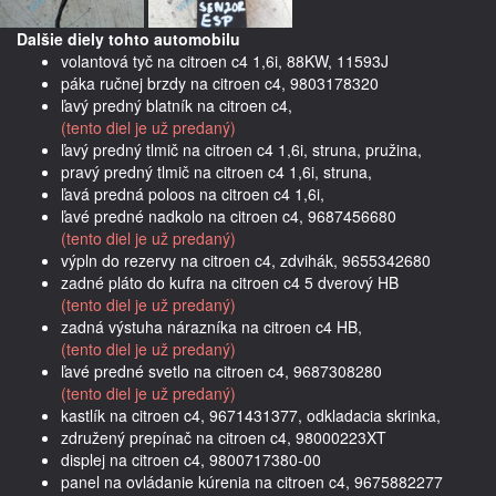
Dalšie diely tohto automobilu
volantová tyč na citroen c4 1,6i, 88KW, 11593J
páka ručnej brzdy na citroen c4, 9803178320
ľavý predný blatník na citroen c4,
(tento diel je už predaný)
ľavý predný tlmič na citroen c4 1,6i, struna, pružina,
pravý predný tlmič na citroen c4 1,6i, struna,
ľavá predná poloos na citroen c4 1,6i,
ľavé predné nadkolo na citroen c4, 9687456680
(tento diel je už predaný)
výpln do rezervy na citroen c4, zdvihák, 9655342680
zadné pláto do kufra na citroen c4 5 dverový HB
(tento diel je už predaný)
zadná výstuha nárazníka na citroen c4 HB,
(tento diel je už predaný)
ľavé predné svetlo na citroen c4, 9687308280
(tento diel je už predaný)
kastlík na citroen c4, 9671431377, odkladacia skrinka,
združený prepínač na citroen c4, 98000223XT
displej na citroen c4, 9800717380-00
panel na ovládanie kúrenia na citroen c4, 9675882277