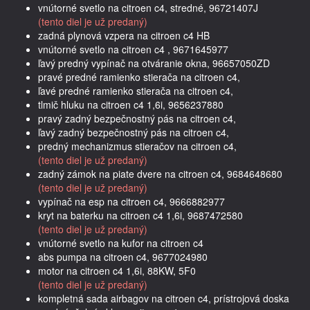
vnútorné svetlo na citroen c4, stredné, 96721407J
(tento diel je už predaný)
zadná plynová vzpera na citroen c4 HB
vnútorné svetlo na citroen c4 , 9671645977
ľavý predný vypínač na otváranie okna, 96657050ZD
pravé predné ramienko stierača na citroen c4,
ľavé predné ramienko stierača na citroen c4,
tlmič hluku na citroen c4 1,6i, 9656237880
pravý zadný bezpečnostný pás na citroen c4,
ľavý zadný bezpečnostný pás na citroen c4,
predný mechanizmus stieračov na citroen c4,
(tento diel je už predaný)
zadný zámok na piate dvere na citroen c4, 9684648680
(tento diel je už predaný)
vypínač na esp na citroen c4, 9666882977
kryt na baterku na citroen c4 1,6i, 9687472580
(tento diel je už predaný)
vnútorné svetlo na kufor na citroen c4
abs pumpa na citroen c4, 9677024980
motor na citroen c4 1,6i, 88KW, 5F0
(tento diel je už predaný)
kompletná sada airbagov na citroen c4, prístrojová doska