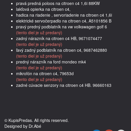
pravá predná poloos na citroen c4 1,6i 88KW
lakťová opierka na citroen c4,
hadica na riadenie , servoriadenie na citroen c4 1,6i
elektrické servočerpadlo na citroen c4, A5101856 B
pravý predný podblatník na vw volkswagen golf 6
(tento diel je už predaný)
zadný nárazník na citroen c4 HB, 9671074477
(tento diel je už predaný)
ľavý zadný podblatník na citroen c4, 9687462880
(tento diel je už predaný)
predný nárazník na ford mondeo mk4
(tento diel je už predaný)
mikrofón na citroen c4, 79653d
(tento diel je už predaný)
zadné cúvacie senzory na citroen c4 HB. 96660163
© KupisPredas. All rights reserved.
Designed by Dr.Abé