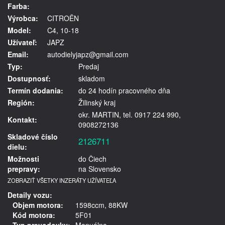
Farba:
Výrobca:
CITROËN
Model:
C4, 10-18
Užívateľ:
JAPZ
Email:
autodielyjapz@gmail.com
Typ:
Predaj
Dostupnosť:
skladom
Termín dodania:
do 24 hodín pracovného dňa
Región:
Žilinský kraj
okr. MARTIN, tel. 0917 224 990,
Kontakt:
0908272136
Skladové číslo
2126711
dielu:
Možnosti
do Čiech
prepravy:
na Slovensko
ZOBRAZIŤ VŠETKY INZERÁTY UŽÍVATEĽA
Detaily vozu:
Objem motora:
1598ccm, 88KW
Kód motora:
5F01
Typ prevodovky:
Manuálna