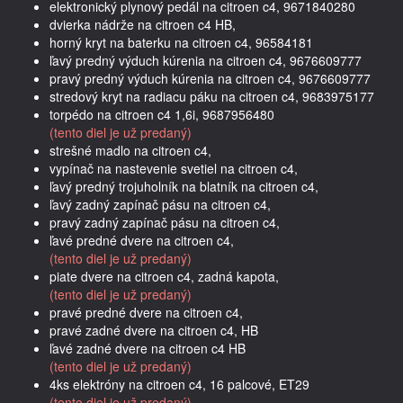
elektronický plynový pedál na citroen c4, 9671840280
dvierka nádrže na citroen c4 HB,
horný kryt na baterku na citroen c4, 96584181
ľavý predný výduch kúrenia na citroen c4, 9676609777
pravý predný výduch kúrenia na citroen c4, 9676609777
stredový kryt na radiacu páku na citroen c4, 9683975177
torpédo na citroen c4 1,6i, 9687956480
(tento diel je už predaný)
strešné madlo na citroen c4,
vypínač na nastevenie svetiel na citroen c4,
ľavý predný trojuholník na blatník na citroen c4,
ľavý zadný zapínač pásu na citroen c4,
pravý zadný zapínač pásu na citroen c4,
ľavé predné dvere na citroen c4,
(tento diel je už predaný)
piate dvere na citroen c4, zadná kapota,
(tento diel je už predaný)
pravé predné dvere na citroen c4,
pravé zadné dvere na citroen c4, HB
ľavé zadné dvere na citroen c4 HB
(tento diel je už predaný)
4ks elektróny na citroen c4, 16 palcové, ET29
(tento diel je už predaný)