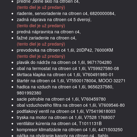
predné ,čelné sklo na citroen c4,
(tento diel je už predaný)
riadenie, servoriadenie na citroen c4, 6820000084,
zadná náprava na citroen c4 5 dveroý,
(tento diel je už predaný)
predná nápravnica na citroen c4,
ťažné zariadenie na citroen c4,
(tento diel je už predaný)
prevodovka na citroen c4 1,6i, 20DP42, 76000KM
(tento diel je už predaný)
plavák do nádrže na citroen c4 1,6i, 9671704280
obal na termostat na citroen c4 1,6i, V759927580-08
škrtiaca klapka na citroen c4 1,6i, V760491980-01
štartér na citroen c4 1,6i, V75500178004, MOOO 32271
hadica na vzduch na citroen c4 1,6i, 9656237580,
9801992380
sacie potrubie na citroen c4 1,6i, V760459780
obal vzduchového filtra na citroen c4 1,6i, V7609546-80
podtlakový ventil na citroen c4 1,6i, V75419618003
tryska na motor na citroen c4 1,6i, V7528 1768007
ventilátor kúrenia na citroen c4, T1011131B
kompresor klimatizácie na citroen c4 1,6i, 4471503250
páčka na otváranie kapoty na citroen c4 , tiahlo,