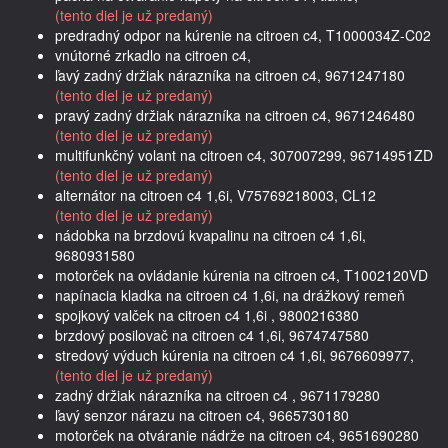
(tento diel je už predaný)
predradný odpor na kúrenie na citroen c4, T1000034Z-C02
vnútorné zrkadlo na citroen c4,
ľavý zadný držiak nárazníka na citroen c4, 9671247180
(tento diel je už predaný)
pravý zadný držiak nárazníka na citroen c4, 9671246480
(tento diel je už predaný)
multifunkčný volant na citroen c4, 307007299, 96714951ZD
(tento diel je už predaný)
alternátor na citroen c4 1,6i, V75769218003, CL12
(tento diel je už predaný)
nádobka na brzdovú kvapalinu na citroen c4 1,6i,
9680931580
motorček na ovládanie kúrenia na citroen c4, T1002120VD
napínacia kladka na citroen c4 1,6i, na drážkový remeň
spojkový valček na citroen c4 1,6i , 9800216380
brzdový posilovač na citroen c4 1,6i, 9674747580
stredový výduch kúrenia na citroen c4 1,6i, 9676609977,
(tento diel je už predaný)
zadný držiak nárazníka na citroen c4 , 9671179280
ľavý senzor nárazu na citroen c4, 9665730180
motorček na otváranie nádrže na citroen c4, 9651690280