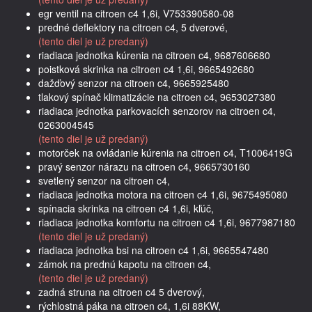
egr ventil na citroen c4 1,6i, V753390580-08
predné deflektory na citroen c4, 5 dverové,
(tento diel je už predaný)
riadiaca jednotka kúrenia na citroen c4, 9687606680
poistková skrinka na citroen c4 1,6i, 9665492680
dažďový senzor na citroen c4, 9665925480
tlakový spínač klimatizácie na citroen c4, 9653027380
riadiaca jednotka parkovacích senzorov na citroen c4,
0263004545
(tento diel je už predaný)
motorček na ovládanie kúrenia na citroen c4, T1006419G
pravý senzor nárazu na citroen c4, 9665730160
svetlený senzor na citroen c4,
riadiaca jednotka motora na citroen c4 1,6i, 9675495080
spínacia skrinka na citroen c4 1,6i, kľúč,
riadiaca jednotka komfortu na citroen c4 1,6i, 9677987180
(tento diel je už predaný)
riadiaca jednotka bsi na citroen c4 1,6i, 9665547480
zámok na prednú kapotu na citroen c4,
(tento diel je už predaný)
zadná struna na citroen c4 5 dverový,
rýchlostná páka na citroen c4, 1,6i 88KW,