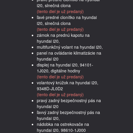
i20, slnečná clona
(tento diel je už predaný)
ľavé predné clonítko na hyundai
i20, slnečná clona
(tento diel je už predaný)
zámok na prednú kapotu na
hyundai i20,
multifunkčný volant na hyundai i20,
panel na ovládanie klimatizácie na
hyundai i20
displej na hyundai i20, 94101-
1J020, digitálne hodiny
(tento diel je už predaný)
volantový krúžok na hyundai i20,
9348D-JL0D2
(tento diel je už predaný)
pravý zadný bezpečnostný pás na
hyundai i20
ľavvý zadný bezpečnostný pás na
hyundai i20,
nádobka na ostrekovače na
hyundai i20, 98610-1J000