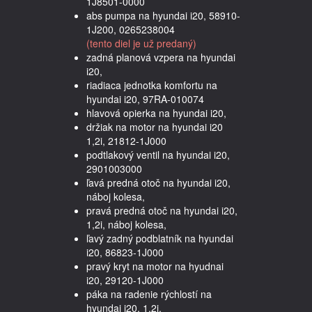
1J8501-0000
abs pumpa na hyundai i20, 58910-
1J200, 0265238004
(tento diel je už predaný)
zadná planová vzpera na hyundai
i20,
riadiaca jednotka komfortu na
hyundai i20, 97RA-010074
hlavová opierka na hyundai i20,
držiak na motor na hyundai i20
1,2i, 21812-1J000
podtlakový ventil na hyundai i20,
2901003000
ľavá predná otoč na hyundai i20,
náboj kolesa,
pravá predná otoč na hyundai i20,
1,2i, náboj kolesa,
ľavý zadný podblatník na hyundai
i20, 86823-1J000
pravý kryt na motor na hyudnai
i20, 29120-1J000
páka na radenie rýchlostí na
hyundai i20, 1,2i,