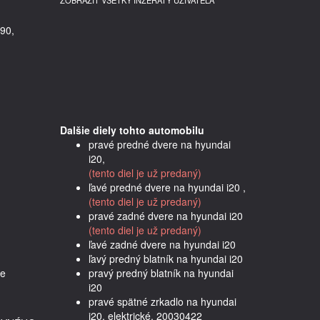
ZOBRAZIŤ VŠETKY INZERÁTY UŽÍVATEĽA
90,
Dalšie diely tohto automobilu
pravé predné dvere na hyundai
i20,
(tento diel je už predaný)
ľavé predné dvere na hyundai i20 ,
(tento diel je už predaný)
pravé zadné dvere na hyundai i20
(tento diel je už predaný)
ľavé zadné dvere na hyundai i20
ľavý predný blatník na hyundai i20
e 
pravý predný blatník na hyundai
i20
pravé spätné zrkadlo na hyundai
i20, elektrické, 20030422