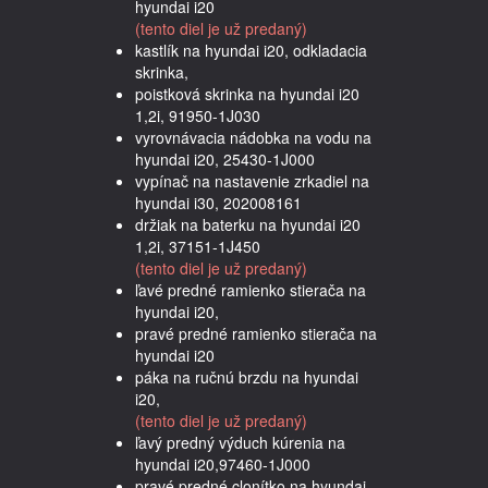
hyundai i20
(tento diel je už predaný)
kastlík na hyundai i20, odkladacia
skrinka,
poistková skrinka na hyundai i20
1,2i, 91950-1J030
vyrovnávacia nádobka na vodu na
hyundai i20, 25430-1J000
vypínač na nastavenie zrkadiel na
hyundai i30, 202008161
držiak na baterku na hyundai i20
1,2i, 37151-1J450
(tento diel je už predaný)
ľavé predné ramienko stierača na
hyundai i20,
pravé predné ramienko stierača na
hyundai i20
páka na ručnú brzdu na hyundai
i20,
(tento diel je už predaný)
ľavý predný výduch kúrenia na
hyundai i20,97460-1J000
pravé predné clonítko na hyundai