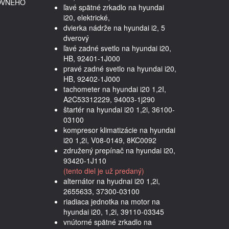
OVNÉHO
ľavé spätné zrkadlo na hyundai
i20, elektrické,
dvierka nádrže na hyundai i2, 5
dverový
ľavé zadné svetlo na hyundai i20,
HB, 92401-1J000
pravé zadné svetlo na hyundai i20,
HB, 92402-1J000
tachometer na hyundai i20 1,2I,
A2C53312229, 94003-1j290
štartér na hyundai i20 1,2i, 36100-
03100
kompresor klimatizácie na hyundai
i20 1,2i, V08-0149, 8KC0092
združený prepínač na hyundai i20,
93420-1J110
(tento diel je už predaný)
alternátor na hyudnai i20 1,2i,
2655633, 37300-03100
riadiaca jednotka na motor na
hyundai i20, 1,2i, 39110-03345
vnútorné spätné zrkadlo na