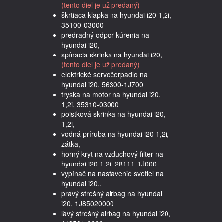
(tento diel je už predaný)
škrtiaca klapka na hyundai i20 1,2i,
35100-03000
predradný odpor kúrenia na
hyundai i20,
spínacia skrinka na hyundai i20,
(tento diel je už predaný)
elektrické servočerpadlo na
hyundai i20, 56300-1J700
tryska na motor na hyundai i20,
1,2i, 35310-03000
poistková skrinka na hyundai i20,
1,2i,
vodná príruba na hyundai i20 1,2i,
zátka,
horný kryt na vzduchový filter na
hyundai i20 1,2i, 28111-1J000
vypínač na nastavenie svetiel na
hyundai i20,.
pravý strešný airbag na hyundai
i20, 1J85020000
ľavý strešný airbag na hyundai i20,