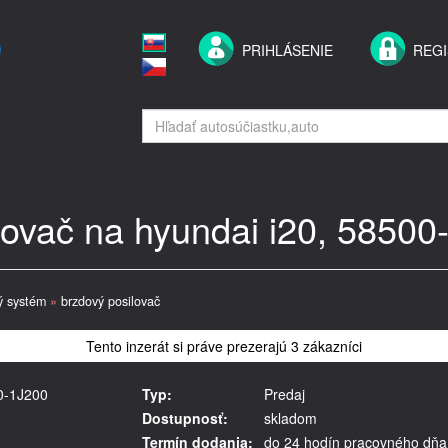
PRIHLÁSENIE
REGI
lovač na hyundai i20, 58500
ý systém
»
brzdový posilovač
Tento inzerát si práve prezerajú 3 zákazníci
00-1J200
Typ:
Predaj
Dostupnosť:
skladom
Termín dodania:
do 24 hodín pracovného dňa