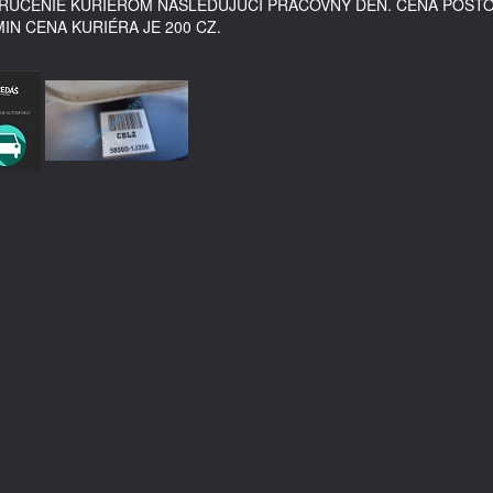
DORUČENIE KURIÉROM NASLEDUJÚCI PRACOVNÝ DEŇ. CENA POŠT
MIN CENA KURIÉRA JE 200 CZ.