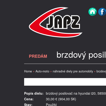
brzdový posi
PREDÁM
Home
»
Auto-moto
»
náhradné diely pre automobily
»
brzdov
Popis dielu:
brzdový posilovač na hyundai i20, 585
Cena:
30,00 € (904,00 SK)
Stav:
Použitý