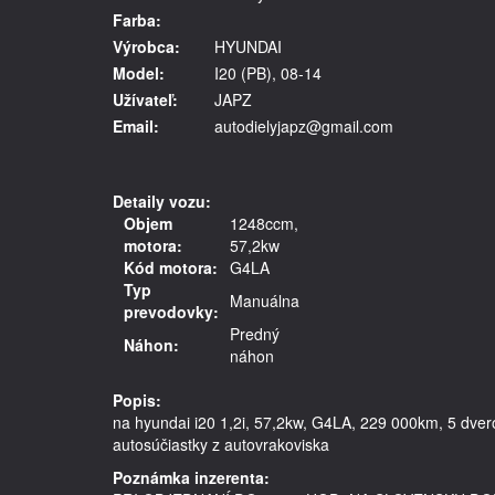
Farba:
Výrobca:
HYUNDAI
Model:
I20 (PB), 08-14
Užívateľ:
JAPZ
Email:
autodielyjapz@gmail.com
Detaily vozu:
Objem
1248ccm,
motora:
57,2kw
Kód motora:
G4LA
Typ
Manuálna
prevodovky:
Predný
Náhon:
náhon
Popis:
na hyundai i20 1,2i, 57,2kw, G4LA, 229 000km, 5 dverov
Poznámka inzerenta: