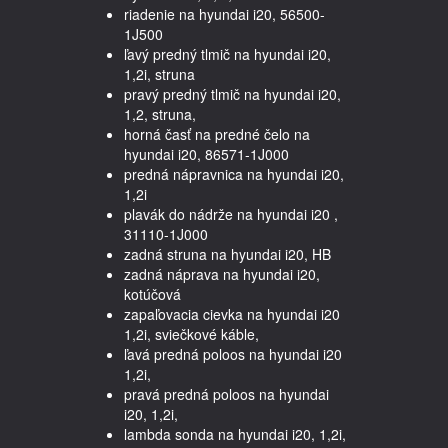
riadenie na hyundai i20, 56500-
1J500
ľavý predný tlmič na hyundai i20,
1,2i, struna
pravý predný tlmič na hyundai i20,
1,2, struna,
horná časť na predné čelo na
hyundai i20, 86571-1J000
predná nápravnica na hyundai i20,
1,2i
plavák do nádrže na hyundai i20 ,
31110-1J000
zadná struna na hyundai i20, HB
zadná náprava na hyundai i20,
kotúčová
zapaľovacia cievka na hyundai i20
1,2i, sviečkové káble,
ľavá predná poloos na hyundai i20
1,2i,
pravá predná poloos na hyundai
i20, 1,2i,
lambda sonda na hyundai i20, 1,2i,