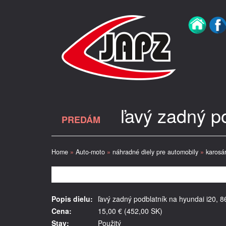
ľavý zadný p
PREDÁM
Home
»
Auto-moto
»
náhradné diely pre automobily
»
karosár
Popis dielu:
ľavý zadný podblatník na hyundai i20, 
Cena:
15,00 € (452,00 SK)
Stav:
Použitý