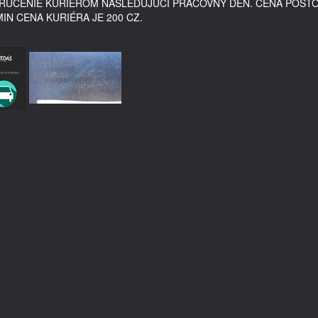
DORUČENIE KURIÉROM NASLEDUJÚCI PRACOVNÝ DEŇ. CENA POŠT
MIN CENA KURIÉRA JE 200 CZ.