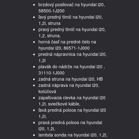
brzdový posilovač na hyundai i20,
58500-1J200
ľavý predný tlmič na hyundai i20,
1,2i, struna
pravý predný tlmič na hyundai i20,
1,2, struna,
horná časť na predné čelo na
hyundai i20, 86571-1J000
predná nápravnica na hyundai i20,
1,2i
plavák do nádrže na hyundai i20 ,
31110-1J000
zadná struna na hyundai i20, HB
zadná náprava na hyundai i20,
kotúčová
zapaľovacia cievka na hyundai i20
1,2i, sviečkové káble,
ľavá predná poloos na hyundai i20
1,2i,
pravá predná poloos na hyundai
i20, 1,2i,
lambda sonda na hyundai i20, 1,2i,