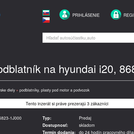
PRIHLÁSENIE
REGI
odblatník na hyundai i20, 8
ske diely
»
podblatníky, plasty pod motor a podvozok
Tento inzerát si práve prezerajú 3 zákazníci
86823-1J000
Typ:
Predaj
Dostupnosť:
skladom
Termín dodania:
do 24 hodín pracovného dňa