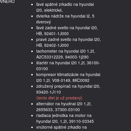
OVNÉHO
ľavé spätné zrkadlo na hyundai
i20, elektrické,
dvierka nádrže na hyundai i2, 5
dverový
ľavé zadné svetlo na hyundai i20,
HB, 92401-1J000
pravé zadné svetlo na hyundai i20,
HB, 92402-1J000
tachometer na hyundai i20 1,2I,
A2C53312229, 94003-1j290
štartér na hyundai i20 1,2i, 36100-
03100
kompresor klimatizácie na hyundai
i20 1,2i, V08-0149, 8KC0092
združený prepínač na hyundai i20,
93420-1J110
(tento diel je už predaný)
alternátor na hyudnai i20 1,2i,
2655633, 37300-03100
riadiaca jednotka na motor na
hyundai i20, 1,2i, 39110-03345
vnútorné spätné zrkadlo na