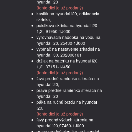
hyundai i20
(tento diel je už predaný)
kastlík na hyundai i20, odkladacia
skrinka,
poistková skrinka na hyundai i20
1,2i, 91950-1J030
vyrovnávacia nádobka na vodu na
hyundai i20, 25430-1J000
vypínač na nastavenie zrkadiel na
hyundai i30, 202008161
držiak na baterku na hyundai i20
1,2i, 37151-1J450
(tento diel je už predaný)
ľavé predné ramienko stierača na
hyundai i20,
pravé predné ramienko stierača na
hyundai i20
páka na ručnú brzdu na hyundai
i20,
(tento diel je už predaný)
ľavý predný výduch kúrenia na
hyundai i20,97460-1J000
pravé predné clonítko na hyundai