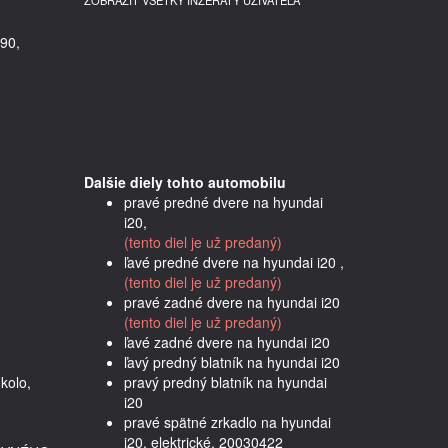
ZOBRAZIŤ VŠETKY INZERÁTY UŽÍVATEĽA
90,
Dalšie diely tohto automobilu
pravé predné dvere na hyundai
i20,
(tento diel je už predaný)
ľavé predné dvere na hyundai i20 ,
(tento diel je už predaný)
pravé zadné dvere na hyundai i20
(tento diel je už predaný)
ľavé zadné dvere na hyundai i20
ľavý predný blatník na hyundai i20
     
pravý predný blatník na hyundai
i20
pravé spätné zrkadlo na hyundai
i20, elektrické, 20030422