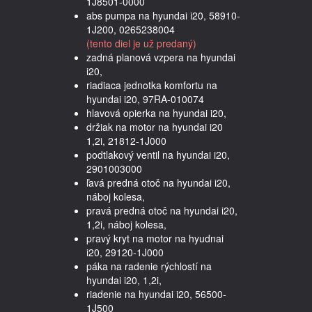
1J8501-0000
abs pumpa na hyundai i20, 58910-
1J200, 0265238004
(tento diel je už predaný)
zadná planová vzpera na hyundai
i20,
riadiaca jednotka komfortu na
hyundai i20, 97RA-010074
hlavová opierka na hyundai i20,
držiak na motor na hyundai i20
1,2i, 21812-1J000
podtlakový ventil na hyundai i20,
2901003000
ľavá predná otoč na hyundai i20,
náboj kolesa,
pravá predná otoč na hyundai i20,
1,2i, náboj kolesa,
pravý kryt na motor na hyudnai
i20, 29120-1J000
páka na radenie rýchlostí na
hyundai i20, 1,2i,
riadenie na hyundai i20, 56500-
1J500