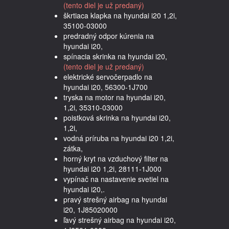
(tento diel je už predaný)
škrtiaca klapka na hyundai i20 1,2i,
35100-03000
predradný odpor kúrenia na
hyundai i20,
spínacia skrinka na hyundai i20,
(tento diel je už predaný)
elektrické servočerpadlo na
hyundai i20, 56300-1J700
tryska na motor na hyundai i20,
1,2i, 35310-03000
poistková skrinka na hyundai i20,
1,2i,
vodná príruba na hyundai i20 1,2i,
zátka,
horný kryt na vzduchový filter na
hyundai i20 1,2i, 28111-1J000
vypínač na nastavenie svetiel na
hyundai i20,.
pravý strešný airbag na hyundai
i20, 1J85020000
ľavý strešný airbag na hyundai i20,