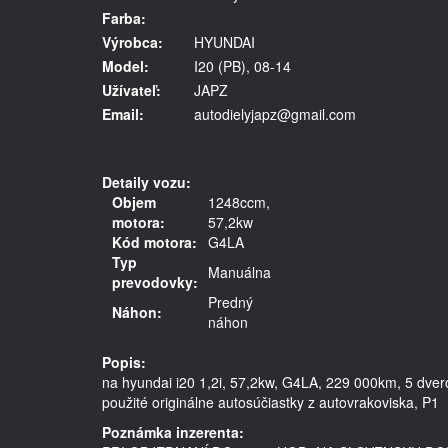
Farba:
Výrobca:
HYUNDAI
Model:
I20 (PB), 08-14
Užívateľ:
JAPZ
Email:
autodielyjapz@gmail.com
Detaily vozu:
Objem
1248ccm,
motora:
57,2kw
Kód motora:
G4LA
Typ
Manuálna
prevodovky:
Predný
Náhon:
náhon
Popis:
na hyundai i20 1,2i, 57,2kw, G4LA, 229 000km, 5 dverov
Poznámka inzerenta: