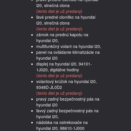
i20, slnečná clona
(tento diel je už predaný)
ľavé predné clonítko na hyundai
i20, slnečná clona
(tento diel je už predaný)
zámok na prednú kapotu na
hyundai i20,
multifunkčný volant na hyundai i20,
panel na ovládanie klimatizácie na
hyundai i20
displej na hyundai i20, 94101-
1J020, digitálne hodiny
(tento diel je už predaný)
volantový krúžok na hyundai i20,
9348D-JL0D2
(tento diel je už predaný)
pravý zadný bezpečnostný pás na
hyundai i20
ľavvý zadný bezpečnostný pás na
hyundai i20,
nádobka na ostrekovače na
hyundai i20, 98610-1J000