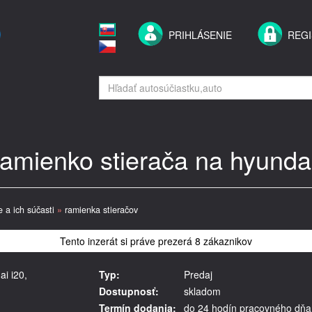
PRIHLÁSENIE
REGI
ramienko stierača na hyundai
e a ich súčasti
»
ramienka stieračov
Tento inzerát si práve prezerá 8 zákaznikov
i i20,
Typ:
Predaj
Dostupnosť:
skladom
Termín dodania:
do 24 hodín pracovného dňa