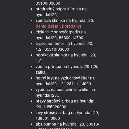
35100-03000
predradný odpor kúrenia na
hyundai i20,
spínacia skrinka na hyundai i20,
(tento diel je už predaný)
elektrické servočerpadlo na
hyundai i20, 56300-1J700
tryska na motor na hyundai i20,
1,2i, 35310-03000
poistková skrinka na hyundai i20,
1,2i,
vodná príruba na hyundai i20 1,2i,
zátka,
horný kryt na vzduchový filter na
hyundai i20 1,2i, 28111-1J000
vypínač na nastavenie svetiel na
hyundai i20,.
pravý strešný airbag na hyundai
i20, 1J85020000
ľavý strešný airbag na hyundai i20,
1J8501-0000
abs pumpa na hyundai i20, 58910-