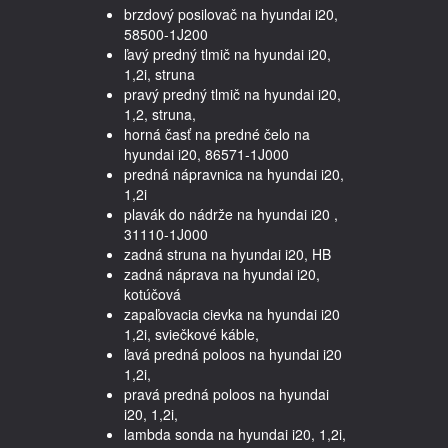
brzdový posilovač na hyundai i20,
58500-1J200
ľavý predný tlmič na hyundai i20,
1,2i, struna
pravý predný tlmič na hyundai i20,
1,2, struna,
horná časť na predné čelo na
hyundai i20, 86571-1J000
predná nápravnica na hyundai i20,
1,2i
plavák do nádrže na hyundai i20 ,
31110-1J000
zadná struna na hyundai i20, HB
zadná náprava na hyundai i20,
kotúčová
zapaľovacia cievka na hyundai i20
1,2i, sviečkové káble,
ľavá predná poloos na hyundai i20
1,2i,
pravá predná poloos na hyundai
i20, 1,2i,
lambda sonda na hyundai i20, 1,2i,