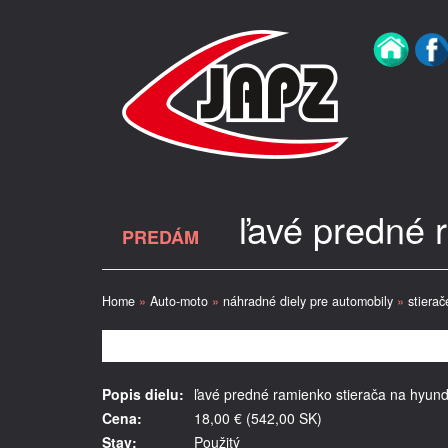
ľavé predné 
PREDÁM
Home
»
Auto-moto
»
náhradné diely pre automobily
»
stierač
Popis dielu:
ľavé predné ramienko stierača na hyunda
Cena:
18,00 € (542,00 SK)
Stav:
Použitý