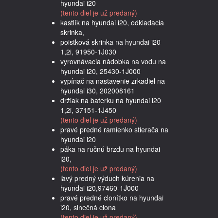
hyundai i20
(tento diel je už predaný)
kastlík na hyundai i20, odkladacia
skrinka,
poistková skrinka na hyundai i20
1,2i, 91950-1J030
vyrovnávacia nádobka na vodu na
hyundai i20, 25430-1J000
vypínač na nastavenie zrkadiel na
hyundai i30, 202008161
držiak na baterku na hyundai i20
1,2i, 37151-1J450
(tento diel je už predaný)
pravé predné ramienko stierača na
hyundai i20
páka na ručnú brzdu na hyundai
i20,
(tento diel je už predaný)
ľavý predný výduch kúrenia na
hyundai i20,97460-1J000
pravé predné clonítko na hyundai
i20, slnečná clona
(tento diel je už predaný)