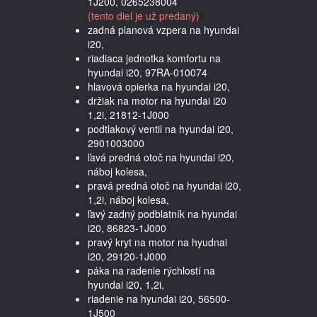
1J200, 0265238004
(tento diel je už predaný)
zadná planová vzpera na hyundai
i20,
riadiaca jednotka komfortu na
hyundai i20, 97RA-010074
hlavová opierka na hyundai i20,
držiak na motor na hyundai i20
1,2i, 21812-1J000
podtlakový ventil na hyundai i20,
2901003000
ľavá predná otoč na hyundai i20,
náboj kolesa,
pravá predná otoč na hyundai i20,
1,2i, náboj kolesa,
ľavý zadný podblatník na hyundai
i20, 86823-1J000
pravý kryt na motor na hyudnai
i20, 29120-1J000
páka na radenie rýchlostí na
hyundai i20, 1,2i,
riadenie na hyundai i20, 56500-
1J500