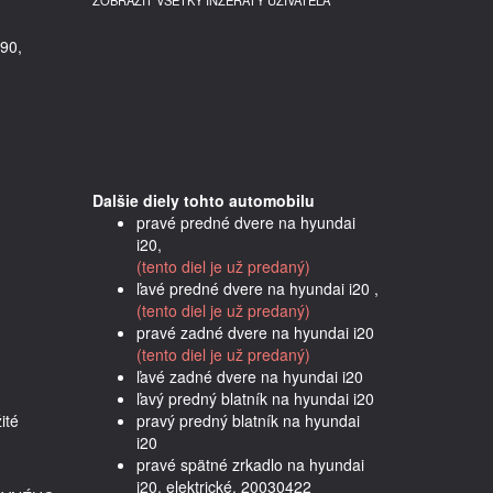
ZOBRAZIŤ VŠETKY INZERÁTY UŽÍVATEĽA
90,
Dalšie diely tohto automobilu
pravé predné dvere na hyundai
i20,
(tento diel je už predaný)
ľavé predné dvere na hyundai i20 ,
(tento diel je už predaný)
pravé zadné dvere na hyundai i20
(tento diel je už predaný)
ľavé zadné dvere na hyundai i20
ľavý predný blatník na hyundai i20
té 
pravý predný blatník na hyundai
i20
pravé spätné zrkadlo na hyundai
i20, elektrické, 20030422