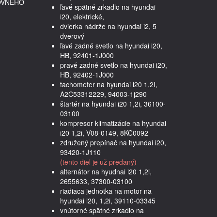
OVNÉHO
ľavé spätné zrkadlo na hyundai
i20, elektrické,
dvierka nádrže na hyundai i2, 5
dverový
ľavé zadné svetlo na hyundai i20,
HB, 92401-1J000
pravé zadné svetlo na hyundai i20,
HB, 92402-1J000
tachometer na hyundai i20 1,2I,
A2C53312229, 94003-1j290
štartér na hyundai i20 1,2i, 36100-
03100
kompresor klimatizácie na hyundai
i20 1,2i, V08-0149, 8KC0092
združený prepínač na hyundai i20,
93420-1J110
(tento diel je už predaný)
alternátor na hyudnai i20 1,2i,
2655633, 37300-03100
riadiaca jednotka na motor na
hyundai i20, 1,2i, 39110-03345
vnútorné spätné zrkadlo na