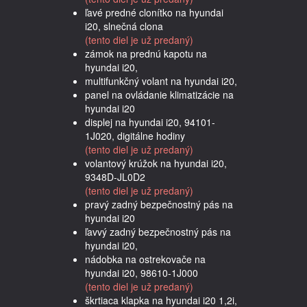
ľavé predné clonítko na hyundai
i20, slnečná clona
(tento diel je už predaný)
zámok na prednú kapotu na
hyundai i20,
multifunkčný volant na hyundai i20,
panel na ovládanie klimatizácie na
hyundai i20
displej na hyundai i20, 94101-
1J020, digitálne hodiny
(tento diel je už predaný)
volantový krúžok na hyundai i20,
9348D-JL0D2
(tento diel je už predaný)
pravý zadný bezpečnostný pás na
hyundai i20
ľavvý zadný bezpečnostný pás na
hyundai i20,
nádobka na ostrekovače na
hyundai i20, 98610-1J000
(tento diel je už predaný)
škrtiaca klapka na hyundai i20 1,2i,