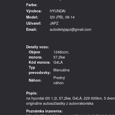
Farba:
Výrobca:
HYUNDAI
Model:
I20 (PB), 08-14
Užívateľ:
JAPZ
Email:
autodielyjapz@gmail.com
Detaily vozu:
Objem
1248ccm,
motora:
57,2kw
Kód motora:
G4LA
Typ
Manuálna
prevodovky:
Predný
Náhon:
náhon
Popis:
na hyundai i20 1,2i, 57,2kw, G4LA, 229 000km, 5 dvero
Poznámka inzerenta: