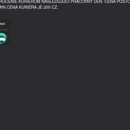
DORUČENIE KURIÉROM NASLEDUJÚCI PRACOVNÝ DEŇ. CENA POŠT
MIN CENA KURIÉRA JE 200 CZ.