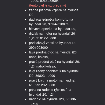
1J200, 0265238004
(tento diel je už predaný)
zadná planová vzpera na hyundai
i20,
riadiaca jednotka komfortu na
hyundai i20, 97RA-010074
hlavová opierka na hyundai i20,
držiak na motor na hyundai i20
1,2i, 21812-1J000
podtlakový ventil na hyundai i20,
2901003000
ľavá predná otoč na hyundai i20,
náboj kolesa,
pravá predná otoč na hyundai i20,
1,2i, náboj kolesa,
ľavý zadný podblatník na hyundai
i20, 86823-1J000
pravý kryt na motor na hyudnai
i20, 29120-1J000
páka na radenie rýchlostí na
hyundai i20, 1,2i,
riadenie na hyundai i20, 56500-
1J500