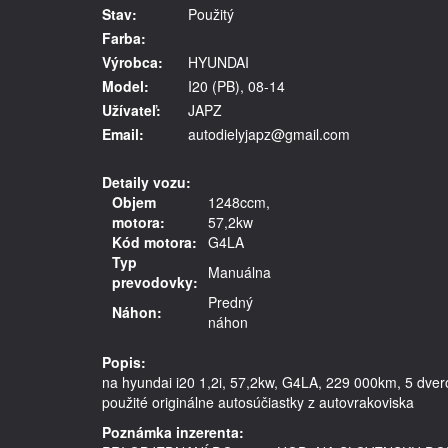
Stav:
Použitý
Farba:
Výrobca:
HYUNDAI
Model:
I20 (PB), 08-14
Užívateľ:
JAPZ
Email:
autodielyjapz@gmail.com
Detaily vozu:
Objem
1248ccm,
motora:
57,2kw
Kód motora:
G4LA
Typ
Manuálna
prevodovky:
Predný
Náhon:
náhon
Popis:
na hyundai i20 1,2i, 57,2kw, G4LA, 229 000km, 5 dvero
Poznámka inzerenta: