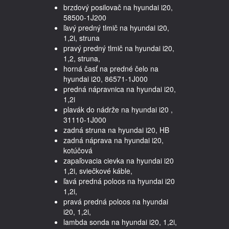
brzdový posilovač na hyundai i20,
58500-1J200
ľavý predný tlmič na hyundai i20,
1,2i, struna
pravý predný tlmič na hyundai i20,
1,2, struna,
horná časť na predné čelo na
hyundai i20, 86571-1J000
predná nápravnica na hyundai i20,
1,2i
plavák do nádrže na hyundai i20 ,
31110-1J000
zadná struna na hyundai i20, HB
zadná náprava na hyundai i20,
kotúčová
zapaľovacia cievka na hyundai i20
1,2i, sviečkové káble,
ľavá predná poloos na hyundai i20
1,2i,
pravá predná poloos na hyundai
i20, 1,2i,
lambda sonda na hyundai i20, 1,2i,