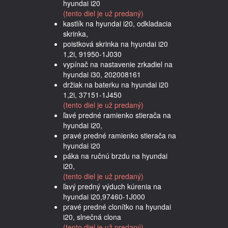
hyundai i20
(tento diel je už predaný)
kastlík na hyundai i20, odkladacia
skrinka,
poistková skrinka na hyundai i20
1,2i, 91950-1J030
vypínač na nastavenie zrkadiel na
hyundai i30, 202008161
držiak na baterku na hyundai i20
1,2i, 37151-1J450
(tento diel je už predaný)
ľavé predné ramienko stierača na
hyundai i20,
pravé predné ramienko stierača na
hyundai i20
páka na ručnú brzdu na hyundai
i20,
(tento diel je už predaný)
ľavý predný výduch kúrenia na
hyundai i20,97460-1J000
pravé predné clonítko na hyundai
i20, slnečná clona
(tento diel je už predaný)