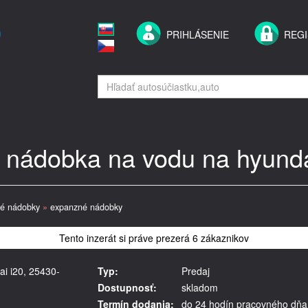
PRIHLÁSENIE
REGI
 nádobka na vodu na hyunda
vé nádobky
»
expanzné nádobky
Tento inzerát si práve prezerá 6 zákaznikov
i i20, 25430-
Typ:
Predaj
Dostupnosť:
skladom
Termín dodania:
do 24 hodín pracovného dňa