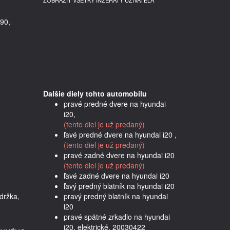
ZOBRAZIŤ VŠETKY INZERÁTY UŽÍVATEĽA
90,
Dalšie diely tohto automobilu
pravé predné dvere na hyundai
i20,
(tento diel je už predaný)
ľavé predné dvere na hyundai i20 ,
(tento diel je už predaný)
pravé zadné dvere na hyundai i20
(tento diel je už predaný)
ľavé zadné dvere na hyundai i20
ľavý predný blatník na hyundai i20
a,    
pravý predný blatník na hyundai
i20
pravé spätné zrkadlo na hyundai
i20, elektrické, 20030422