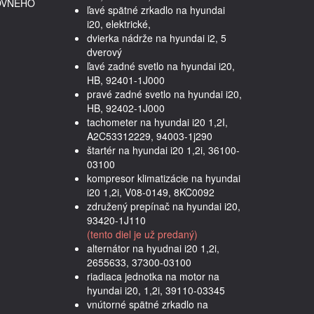
OVNÉHO
ľavé spätné zrkadlo na hyundai
i20, elektrické,
dvierka nádrže na hyundai i2, 5
dverový
ľavé zadné svetlo na hyundai i20,
HB, 92401-1J000
pravé zadné svetlo na hyundai i20,
HB, 92402-1J000
tachometer na hyundai i20 1,2I,
A2C53312229, 94003-1j290
štartér na hyundai i20 1,2i, 36100-
03100
kompresor klimatizácie na hyundai
i20 1,2i, V08-0149, 8KC0092
združený prepínač na hyundai i20,
93420-1J110
(tento diel je už predaný)
alternátor na hyudnai i20 1,2i,
2655633, 37300-03100
riadiaca jednotka na motor na
hyundai i20, 1,2i, 39110-03345
vnútorné spätné zrkadlo na