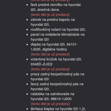
ľavé predné clonítko na hyundai
i20, slnečná clona
(tento diel je už predaný)
zámok na prednú kapotu na
hyundai i20,
multifunkčný volant na hyundai i20,
panel na ovládanie klimatizácie na
hyundai i20
displej na hyundai i20, 94101-
1J020, digitálne hodiny
(tento diel je už predaný)
volantový krúžok na hyundai i20,
9348D-JL0D2
(tento diel je už predaný)
pravý zadný bezpečnostný pás na
hyundai i20
ľavvý zadný bezpečnostný pás na
hyundai i20,
nádobka na ostrekovače na
hyundai i20, 98610-1J000
(tento diel je už predaný)
škrtiaca klapka na hyundai i20 1,2i,