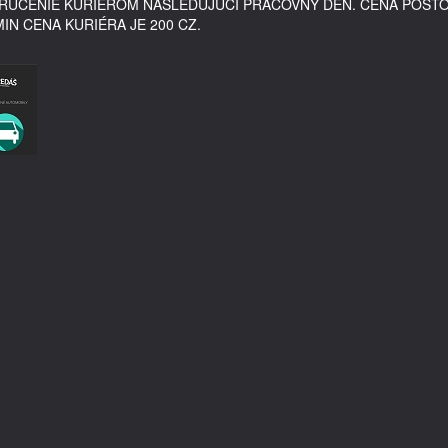
DORUČENIE KURIÉROM NASLEDUJÚCI PRACOVNÝ DEŇ. CENA POŠT
MIN CENA KURIÉRA JE 200 CZ.