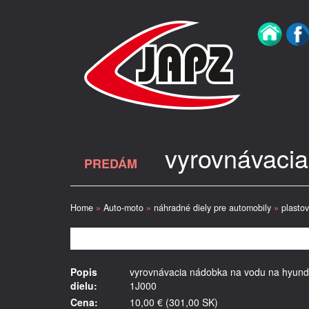
vyrovnávacia
PREDÁM
Home
»
Auto-moto
»
náhradné diely pre automobily
»
plasto
Popis
vyrovnávacia nádobka na vodu na hyunda
dielu:
1J000
Cena:
10,00 € (301,00 SK)