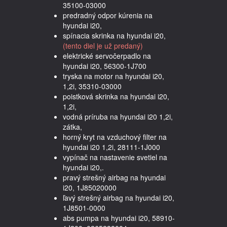
35100-03000
predradný odpor kúrenia na
hyundai i20,
spínacia skrinka na hyundai i20,
(tento diel je už predaný)
elektrické servočerpadlo na
hyundai i20, 56300-1J700
tryska na motor na hyundai i20,
1,2i, 35310-03000
poistková skrinka na hyundai i20,
1,2i,
vodná príruba na hyundai i20 1,2i,
zátka,
horný kryt na vzduchový filter na
hyundai i20 1,2i, 28111-1J000
vypínač na nastavenie svetiel na
hyundai i20,.
pravý strešný airbag na hyundai
i20, 1J85020000
ľavý strešný airbag na hyundai i20,
1J8501-0000
abs pumpa na hyundai i20, 58910-