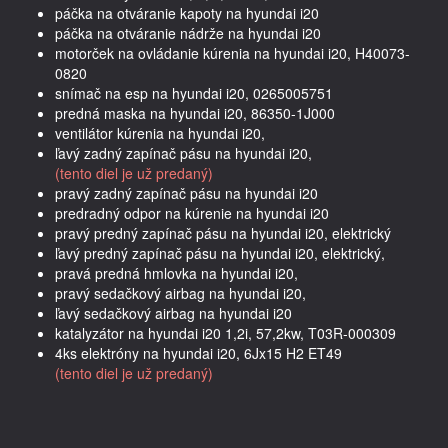
páčka na otváranie kapoty na hyundai i20
páčka na otváranie nádrže na hyundai i20
motorček na ovládanie kúrenia na hyundai i20, H40073-
0820
snímač na esp na hyundai i20, 0265005751
predná maska na hyundai i20, 86350-1J000
ventilátor kúrenia na hyundai i20,
ľavý zadný zapínač pásu na hyundai i20,
(tento diel je už predaný)
pravý zadný zapínač pásu na hyundai i20
predradný odpor na kúrenie na hyundai i20
pravý predný zapínač pásu na hyundai i20, elektrický
ľavý predný zapínač pásu na hyundai i20, elektrický,
pravá predná hmlovka na hyundai i20,
pravý sedačkový airbag na hyundai i20,
ľavý sedačkový airbag na hyundai i20
katalyzátor na hyundai i20 1,2i, 57,2kw, T03R-000309
4ks elektróny na hyundai i20, 6Jx15 H2 ET49
(tento diel je už predaný)