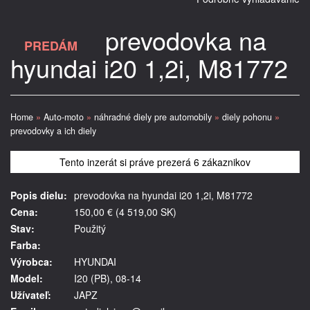
prevodovka na
PREDÁM
hyundai i20 1,2i, M81772
Home
»
Auto-moto
»
náhradné diely pre automobily
»
diely pohonu
»
prevodovky a ich diely
Tento inzerát si práve prezerá 6 zákaznikov
Popis dielu:
prevodovka na hyundai i20 1,2i, M81772
Cena:
150,00 € (4 519,00 SK)
Stav:
Použitý
Farba:
Výrobca:
HYUNDAI
Model:
I20 (PB), 08-14
Užívateľ:
JAPZ