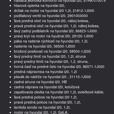
riadiaca jednotka komfortu na hyundai i20, 97RA-010074
hlavová opierka na hyundai i20,
držiak na motor na hyundai i20 1,2i, 21812-1J000
podtlakový ventil na hyundai i20, 2901003000
ľavá predná otoč na hyundai i20, náboj kolesa,
pravá predná otoč na hyundai i20, 1,2i, náboj kolesa,
ľavý zadný podblatník na hyundai i20, 86823-1J000
pravý kryt na motor na hyudnai i20, 29120-1J000
páka na radenie rýchlostí na hyundai i20, 1,2i,
riadenie na hyundai i20, 56500-1J500
brzdový posilovač na hyundai i20, 58500-1J200
ľavý predný tlmič na hyundai i20, 1,2i, struna
pravý predný tlmič na hyundai i20, 1,2, struna,
horná časť na predné čelo na hyundai i20, 86571-1J000
predná nápravnica na hyundai i20, 1,2i
plavák do nádrže na hyundai i20 , 31110-1J000
zadná struna na hyundai i20, HB
zadná náprava na hyundai i20, kotúčová
zapaľovacia cievka na hyundai i20 1,2i, sviečkové káble,
ľavá predná poloos na hyundai i20 1,2i,
pravá predná poloos na hyundai i20, 1,2i,
lambda sonda na hyundai i20, 1,2i,
motor na hyundai i20, 1,2i, G4LA,