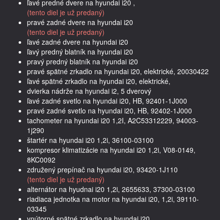
ľavé predné dvere na hyundai i20 ,
(tento diel je už predaný)
pravé zadné dvere na hyundai i20
(tento diel je už predaný)
ľavé zadné dvere na hyundai i20
ľavý predný blatník na hyundai i20
pravý predný blatník na hyundai i20
pravé spätné zrkadlo na hyundai i20, elektrické, 20030422
ľavé spätné zrkadlo na hyundai i20, elektrické,
dvierka nádrže na hyundai i2, 5 dverový
ľavé zadné svetlo na hyundai i20, HB, 92401-1J000
pravé zadné svetlo na hyundai i20, HB, 92402-1J000
tachometer na hyundai i20 1,2I, A2C53312229, 94003-
1j290
štartér na hyundai i20 1,2i, 36100-03100
kompresor klimatizácie na hyundai i20 1,2i, V08-0149,
8KC0092
združený prepínač na hyundai i20, 93420-1J110
(tento diel je už predaný)
alternátor na hyudnai i20 1,2i, 2655633, 37300-03100
riadiaca jednotka na motor na hyundai i20, 1,2i, 39110-
03345
vnútorné spätné zrkadlo na hyundai i20