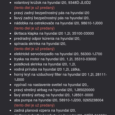
volantový krúžok na hyundai i20, 9348D-JL0D2
(tento diel je už predaný)
pravý zadný bezpečnostný pás na hyundai i20
ľavvý zadný bezpečnostný pás na hyundai i20,
nádobka na ostrekovače na hyundai i20, 98610-1J000
(tento diel je už predaný)
škrtiaca klapka na hyundai i20 1,2i, 35100-03000
predradný odpor kúrenia na hyundai i20,
spínacia skrinka na hyundai i20,
(tento diel je už predaný)
elektrické servočerpadlo na hyundai i20, 56300-1J700
tryska na motor na hyundai i20, 1,2i, 35310-03000
poistková skrinka na hyundai i20, 1,2i,
vodná príruba na hyundai i20 1,2i, zátka,
horný kryt na vzduchový filter na hyundai i20 1,2i, 28111-
1J000
vypínač na nastavenie svetiel na hyundai i20,.
pravý strešný airbag na hyundai i20, 1J85020000
ľavý strešný airbag na hyundai i20, 1J8501-0000
abs pumpa na hyundai i20, 58910-1J200, 0265238004
(tento diel je už predaný)
zadná planová vzpera na hyundai i20,