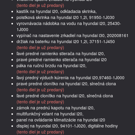
(tento diel je už predaný)
kastlík na hyundai i20, odkladacia skrinka,
poistková skrinka na hyundai i20 1,2i, 91950-1J030
vyrovnávacia nádobka na vodu na hyundai i20, 25430-
1J000
vypínač na nastavenie zrkadiel na hyundai i30, 202008161
držiak na baterku na hyundai i20 1,2i, 37151-1J450
(tento diel je už predaný)
ľavé predné ramienko stierača na hyundai i20,
pravé predné ramienko stierača na hyundai i20
páka na ručnú brzdu na hyundai i20,
(tento diel je už predaný)
ľavý predný výduch kúrenia na hyundai i20,97460-1J000
pravé predné clonítko na hyundai i20, slnečná clona
(tento diel je už predaný)
ľavé predné clonítko na hyundai i20, slnečná clona
(tento diel je už predaný)
zámok na prednú kapotu na hyundai i20,
multifunkčný volant na hyundai i20,
panel na ovládanie klimatizácie na hyundai i20
displej na hyundai i20, 94101-1J020, digitálne hodiny
(tento diel je už predaný)