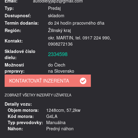
Email:
autodielyjapz@gmail.com
Typ:
Predaj
Dostupnosť:
skladom
Termín dodania:
do 24 hodín pracovného dňa
Región:
Žilinský kraj
okr. MARTIN, tel. 0917 224 990,
Kontakt:
0908272136
Skladové číslo
2334598
dielu:
Možnosti
do Čiech
prepravy:
na Slovensko
ZOBRAZIŤ VŠETKY INZERÁTY UŽÍVATEĽA
Detaily vozu:
Objem motora:
1248ccm, 57,2kw
Kód motora:
G4LA
Typ prevodovky:
Manuálna
Náhon:
Predný náhon