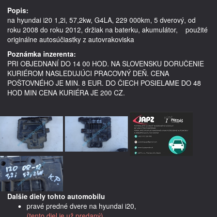
Popis:
na hyundai i20 1,2i, 57,2kw, G4LA, 229 000km, 5 dverový, od 
roku 2008 do roku 2012, držiak na baterku, akumulátor,    použité 
Poznámka inzerenta:
PRI OBJEDNANÍ DO 14 00 HOD. NA SLOVENSKU DORUČENIE
KURIÉROM NASLEDUJÚCI PRACOVNÝ DEŇ. CENA
POŠTOVNÉHO JE MIN. 8 EUR. DO ČIECH POSIELAME DO 48
HOD MIN CENA KURIÉRA JE 200 CZ.
Dalšie diely tohto automobilu
pravé predné dvere na hyundai i20,
(tento diel je už predaný)