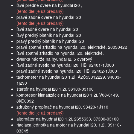
ľavé predné dvere na hyundai i20 ,
(tento diel je už predaný)
pravé zadné dvere na hyundai i20
(tento diel je už predaný)
ľavé zadné dvere na hyundai i20
ľavý predný blatník na hyundai i20
pravý predný blatník na hyundai i20
pravé spätné zrkadlo na hyundai i20, elektrické, 20030422
ľavé spätné zrkadlo na hyundai i20, elektrické,
dvierka nádrže na hyundai i2, 5 dverový
ľavé zadné svetlo na hyundai i20, HB, 92401-1J000
pravé zadné svetlo na hyundai i20, HB, 92402-1J000
tachometer na hyundai i20 1,2I, A2C53312229, 94003-
1j290
štartér na hyundai i20 1,2i, 36100-03100
kompresor klimatizácie na hyundai i20 1,2i, V08-0149,
8KC0092
združený prepínač na hyundai i20, 93420-1J110
(tento diel je už predaný)
alternátor na hyudnai i20 1,2i, 2655633, 37300-03100
riadiaca jednotka na motor na hyundai i20, 1,2i, 39110-
03345