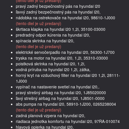
(tento diel je už predaný)
pravý zadný bezpečnostný pás na hyundai i20
ľavvý zadný bezpečnostný pás na hyundai i20,
nádobka na ostrekovače na hyundai i20, 98610-1J000
(tento diel je už predaný)
škrtiaca klapka na hyundai i20 1,2i, 35100-03000
predradný odpor kúrenia na hyundai i20,
spínacia skrinka na hyundai i20,
(tento diel je už predaný)
elektrické servočerpadlo na hyundai i20, 56300-1J700
tryska na motor na hyundai i20, 1,2i, 35310-03000
poistková skrinka na hyundai i20, 1,2i,
vodná príruba na hyundai i20 1,2i, zátka,
horný kryt na vzduchový filter na hyundai i20 1,2i, 28111-
1J000
vypínač na nastavenie svetiel na hyundai i20,.
pravý strešný airbag na hyundai i20, 1J85020000
ľavý strešný airbag na hyundai i20, 1J8501-0000
abs pumpa na hyundai i20, 58910-1J200, 0265238004
(tento diel je už predaný)
zadná planová vzpera na hyundai i20,
riadiaca jednotka komfortu na hyundai i20, 97RA-010074
hlavová opierka na hyundai i20,