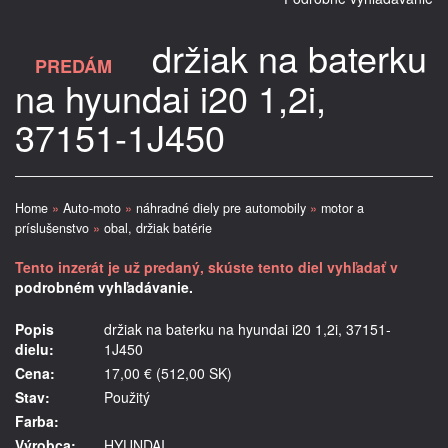
držiak na baterku
PREDÁM
na hyundai i20 1,2i,
37151-1J450
Home
»
Auto-moto
»
náhradné diely pre automobily
»
motor a
príslušenstvo
»
obal, držiak batérie
Tento inzerát je už predaný, skúste tento diel vyhľadať v
podrobném vyhľadávanie.
Popis
držiak na baterku na hyundai i20 1,2i, 37151-
dielu:
1J450
Cena:
17,00 € (512,00 SK)
Stav:
Použitý
Farba:
Výrobca:
HYUNDAI