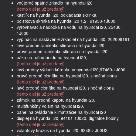
vnútorné spätné zrkadlo na hyundai i20
(tento diel je už predaný)
kastlík na hyundai i20, odkladacia skrinka,
poistková skrinka na hyundai i20 1,2i, 91950-1J030
vyrovnávacia nádobka na vodu na hyundai i20, 25430-
1J000
vypínač na nastavenie zrkadiel na hyundai i30, 202008161
ľavé predné ramienko stierača na hyundai i20,
pravé predné ramienko stierača na hyundai i20
páka na ručnú brzdu na hyundai i20,
(tento diel je už predaný)
ľavý predný výduch kúrenia na hyundai i20,97460-1J000
pravé predné clonítko na hyundai i20, slnečná clona
(tento diel je už predaný)
ľavé predné clonítko na hyundai i20, slnečná clona
(tento diel je už predaný)
zámok na prednú kapotu na hyundai i20,
multifunkčný volant na hyundai i20,
panel na ovládanie klimatizácie na hyundai i20
displej na hyundai i20, 94101-1J020, digitálne hodiny
(tento diel je už predaný)
volantový krúžok na hyundai i20, 9348D-JL0D2