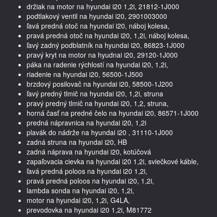
držiak na motor na hyundai i20 1,2i, 21812-1J000
podtlakový ventil na hyundai i20, 2901003000
ľavá predná otoč na hyundai i20, náboj kolesa,
pravá predná otoč na hyundai i20, 1,2i, náboj kolesa,
ľavý zadný podblatník na hyundai i20, 86823-1J000
pravý kryt na motor na hyudnai i20, 29120-1J000
páka na radenie rýchlostí na hyundai i20, 1,2i,
riadenie na hyundai i20, 56500-1J500
brzdový posilovač na hyundai i20, 58500-1J200
ľavý predný tlmič na hyundai i20, 1,2i, struna
pravý predný tlmič na hyundai i20, 1,2, struna,
horná časť na predné čelo na hyundai i20, 86571-1J000
predná nápravnica na hyundai i20, 1,2i
plavák do nádrže na hyundai i20 , 31110-1J000
zadná struna na hyundai i20, HB
zadná náprava na hyundai i20, kotúčová
zapaľovacia cievka na hyundai i20 1,2i, sviečkové káble,
ľavá predná poloos na hyundai i20 1,2i,
pravá predná poloos na hyundai i20, 1,2i,
lambda sonda na hyundai i20, 1,2i,
motor na hyundai i20, 1,2i, G4LA,
prevodovka na hyundai i20 1,2i, M81772