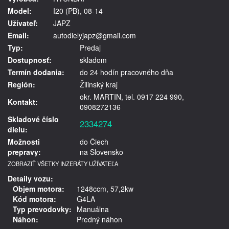
Model:
I20 (PB), 08-14
Užívateľ:
JAPZ
Email:
autodielyjapz@gmail.com
Typ:
Predaj
Dostupnosť:
skladom
Termín dodania:
do 24 hodín pracovného dňa
Región:
Žilinský kraj
okr. MARTIN, tel. 0917 224 990,
Kontakt:
0908272136
Skladové číslo
2334274
dielu:
Možnosti
do Čiech
prepravy:
na Slovensko
ZOBRAZIŤ VŠETKY INZERÁTY UŽÍVATEĽA
Detaily vozu:
Objem motora:
1248ccm, 57,2kw
Kód motora:
G4LA
Typ prevodovky:
Manuálna
Náhon:
Predný náhon