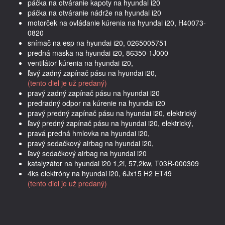
páčka na otváranie kapoty na hyundai i20
páčka na otváranie nádrže na hyundai i20
motorček na ovládanie kúrenia na hyundai i20, H40073-
0820
snímač na esp na hyundai i20, 0265005751
predná maska na hyundai i20, 86350-1J000
ventilátor kúrenia na hyundai i20,
ľavý zadný zapínač pásu na hyundai i20,
(tento diel je už predaný)
pravý zadný zapínač pásu na hyundai i20
predradný odpor na kúrenie na hyundai i20
pravý predný zapínač pásu na hyundai i20, elektrický
ľavý predný zapínač pásu na hyundai i20, elektrický,
pravá predná hmlovka na hyundai i20,
pravý sedačkový airbag na hyundai i20,
ľavý sedačkový airbag na hyundai i20
katalyzátor na hyundai i20 1,2i, 57,2kw, T03R-000309
4ks elektróny na hyundai i20, 6Jx15 H2 ET49
(tento diel je už predaný)