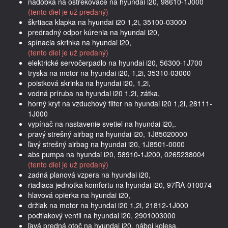
nádobka na ostrekovače na hyundai i20, 98610-1J000
(tento diel je už predaný)
škrtiaca klapka na hyundai i20 1,2i, 35100-03000
predradný odpor kúrenia na hyundai i20,
spínacia skrinka na hyundai i20,
(tento diel je už predaný)
elektrické servočerpadlo na hyundai i20, 56300-1J700
tryska na motor na hyundai i20, 1,2i, 35310-03000
poistková skrinka na hyundai i20, 1,2i,
vodná príruba na hyundai i20 1,2i, zátka,
horný kryt na vzduchový filter na hyundai i20 1,2i, 28111-
1J000
vypínač na nastavenie svetiel na hyundai i20,.
pravý strešný airbag na hyundai i20, 1J85020000
ľavý strešný airbag na hyundai i20, 1J8501-0000
abs pumpa na hyundai i20, 58910-1J200, 0265238004
(tento diel je už predaný)
zadná planová vzpera na hyundai i20,
riadiaca jednotka komfortu na hyundai i20, 97RA-010074
hlavová opierka na hyundai i20,
držiak na motor na hyundai i20 1,2i, 21812-1J000
podtlakový ventil na hyundai i20, 2901003000
ľavá predná otoč na hyundai i20, náboj kolesa,