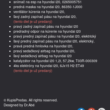
snímač na esp na hyundai i20, 0265005751
predná maska na hyundai i20, 86350-1J000
ventilátor kúrenia na hyundai i20,
ľavý zadný zapínač pásu na hyundai i20,
(tento diel je už predaný)
pravý zadný zapínač pásu na hyundai i20
predradný odpor na kúrenie na hyundai i20
pravý predný zapínač pásu na hyundai i20, elektrický
ľavý predný zapínač pásu na hyundai i20, elektrický,
pravá predná hmlovka na hyundai i20,
pravý sedačkový airbag na hyundai i20,
ľavý sedačkový airbag na hyundai i20
katalyzátor na hyundai i20 1,2i, 57,2kw, T03R-000309
4ks elektróny na hyundai i20, 6Jx15 H2 ET49
(tento diel je už predaný)
© KupisPredas. All rights reserved.
Designed by Dr.Abé