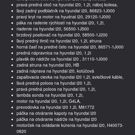
pravá predná otoč na hyundai i20, 1,2i, náboj kolesa,
ľavý zadný podblatník na hyundai i20, 86823-1J000
pravý kryt na motor na hyudnai i20, 29120-1J000
páka na radenie rýchlostí na hyundai i20, 1,2i,
riadenie na hyundai i20, 56500-1J500
brzdový posilovač na hyundai i20, 58500-1J200
ľavý predný tlmič na hyundai i20, 1,2i, struna
horná časť na predné čelo na hyundai i20, 86571-1J000
predná nápravnica na hyundai i20, 1,2i
plavák do nádrže na hyundai i20 , 31110-1J000
zadná struna na hyundai i20, HB
zadná náprava na hyundai i20, kotúčová
zapaľovacia cievka na hyundai i20 1,2i, sviečkové káble,
ľavá predná poloos na hyundai i20 1,2i,
pravá predná poloos na hyundai i20, 1,2i,
lambda sonda na hyundai i20, 1,2i,
motor na hyundai i20, 1,2i, G4LA,
prevodovka na hyundai i20 1,2i, M81772
páčka na otváranie kapoty na hyundai i20
páčka na otváranie nádrže na hyundai i20
motorček na ovládanie kúrenia na hyundai i20, H40073-
0820