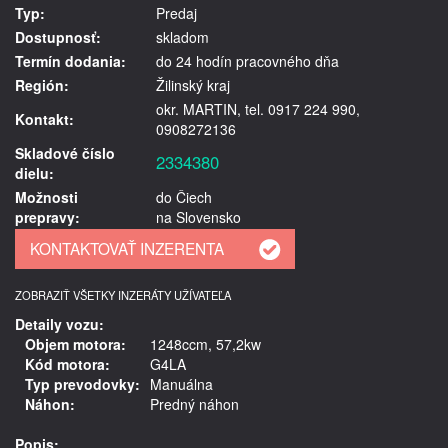
Typ:
Predaj
Dostupnosť:
skladom
Termín dodania:
do 24 hodín pracovného dňa
Región:
Žilinský kraj
okr. MARTIN, tel. 0917 224 990,
Kontakt:
0908272136
Skladové číslo
2334380
dielu:
Možnosti
do Čiech
prepravy:
na Slovensko
ZOBRAZIŤ VŠETKY INZERÁTY UŽÍVATEĽA
Detaily vozu:
Objem motora:
1248ccm, 57,2kw
Kód motora:
G4LA
Typ prevodovky:
Manuálna
Náhon:
Predný náhon
Popis: