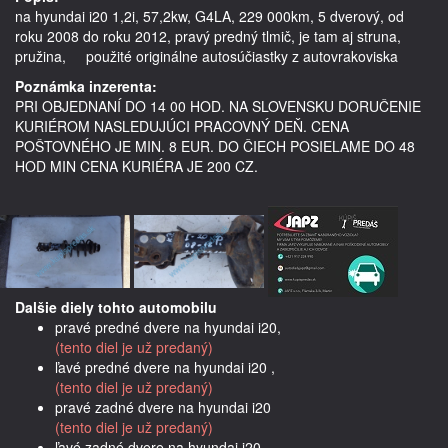
na hyundai i20 1,2i, 57,2kw, G4LA, 229 000km, 5 dverový, od 
roku 2008 do roku 2012, pravý predný tlmič, je tam aj struna, 
Poznámka inzerenta:
PRI OBJEDNANÍ DO 14 00 HOD. NA SLOVENSKU DORUČENIE
KURIÉROM NASLEDUJÚCI PRACOVNÝ DEŇ. CENA
POŠTOVNÉHO JE MIN. 8 EUR. DO ČIECH POSIELAME DO 48
HOD MIN CENA KURIÉRA JE 200 CZ.
Dalšie diely tohto automobilu
pravé predné dvere na hyundai i20,
(tento diel je už predaný)
ľavé predné dvere na hyundai i20 ,
(tento diel je už predaný)
pravé zadné dvere na hyundai i20
(tento diel je už predaný)
ľavé zadné dvere na hyundai i20