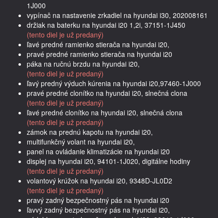
1J000
vypínač na nastavenie zrkadiel na hyundai i30, 202008161
držiak na baterku na hyundai i20 1,2i, 37151-1J450
(tento diel je už predaný)
ľavé predné ramienko stierača na hyundai i20,
pravé predné ramienko stierača na hyundai i20
páka na ručnú brzdu na hyundai i20,
(tento diel je už predaný)
ľavý predný výduch kúrenia na hyundai i20,97460-1J000
pravé predné clonítko na hyundai i20, slnečná clona
(tento diel je už predaný)
ľavé predné clonítko na hyundai i20, slnečná clona
(tento diel je už predaný)
zámok na prednú kapotu na hyundai i20,
multifunkčný volant na hyundai i20,
panel na ovládanie klimatizácie na hyundai i20
displej na hyundai i20, 94101-1J020, digitálne hodiny
(tento diel je už predaný)
volantový krúžok na hyundai i20, 9348D-JL0D2
(tento diel je už predaný)
pravý zadný bezpečnostný pás na hyundai i20
ľavvý zadný bezpečnostný pás na hyundai i20,