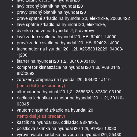
ľavý predný blatník na hyundai i20
pravý predný blatník na hyundai i20
pravé spätné zrkadlo na hyundai i20, elektrické, 20030422
ľavé spätné zrkadlo na hyundai i20, elektrické,
dvierka nádrže na hyundai i2, 5 dverový
ľavé zadné svetlo na hyundai i20, HB, 92401-1J000
pravé zadné svetlo na hyundai i20, HB, 92402-1J000
tachometer na hyundai i20 1,2I, A2C53312229, 94003-
1j290
štartér na hyundai i20 1,2i, 36100-03100
kompresor klimatizácie na hyundai i20 1,2i, V08-0149,
8KC0092
združený prepínač na hyundai i20, 93420-1J110
(tento diel je už predaný)
alternátor na hyudnai i20 1,2i, 2655633, 37300-03100
riadiaca jednotka na motor na hyundai i20, 1,2i, 39110-
03345
vnútorné spätné zrkadlo na hyundai i20
(tento diel je už predaný)
kastlík na hyundai i20, odkladacia skrinka,
poistková skrinka na hyundai i20 1,2i, 91950-1J030
vyrovnávacia nádobka na vodu na hyundai i20, 25430-