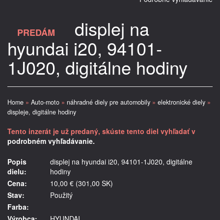
displej na
PREDÁM
hyundai i20, 94101-
1J020, digitálne hodiny
Home
»
Auto-moto
»
náhradné diely pre automobily
»
elektronické diely
»
displeje, digitálne hodiny
Tento inzerát je už predaný, skúste tento diel vyhľadať v
podrobném vyhľadávanie.
Popis
displej na hyundai i20, 94101-1J020, digitálne
dielu:
hodiny
Cena:
10,00 € (301,00 SK)
Stav:
Použitý
Farba:
Výrobca:
HYUNDAI