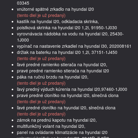
03345
vnútorné spätné zrkadlo na hyundai i20
(tento diel je už predaný)
kastlík na hyundai i20, odkladacia skrinka,
poistková skrinka na hyundai i20 1,2i, 91950-1J030
vyrovnávacia nádobka na vodu na hyundai i20, 25430-
1J000
vypínač na nastavenie zrkadiel na hyundai i30, 202008161
držiak na baterku na hyundai i20 1,2i, 37151-1J450
(tento diel je už predaný)
ľavé predné ramienko stierača na hyundai i20,
pravé predné ramienko stierača na hyundai i20
páka na ručnú brzdu na hyundai i20,
(tento diel je už predaný)
ľavý predný výduch kúrenia na hyundai i20,97460-1J000
pravé predné clonítko na hyundai i20, slnečná clona
(tento diel je už predaný)
ľavé predné clonítko na hyundai i20, slnečná clona
(tento diel je už predaný)
zámok na prednú kapotu na hyundai i20,
multifunkčný volant na hyundai i20,
panel na ovládanie klimatizácie na hyundai i20