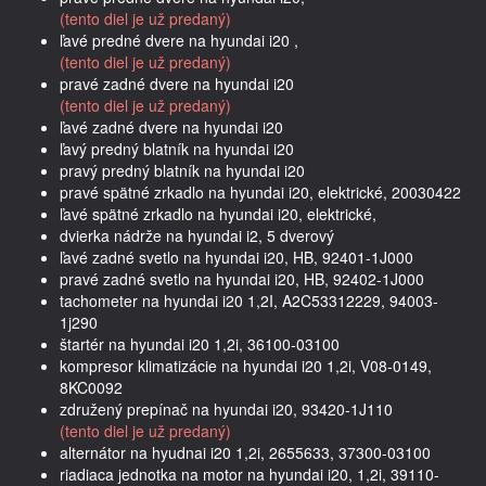
(tento diel je už predaný)
ľavé predné dvere na hyundai i20 ,
(tento diel je už predaný)
pravé zadné dvere na hyundai i20
(tento diel je už predaný)
ľavé zadné dvere na hyundai i20
ľavý predný blatník na hyundai i20
pravý predný blatník na hyundai i20
pravé spätné zrkadlo na hyundai i20, elektrické, 20030422
ľavé spätné zrkadlo na hyundai i20, elektrické,
dvierka nádrže na hyundai i2, 5 dverový
ľavé zadné svetlo na hyundai i20, HB, 92401-1J000
pravé zadné svetlo na hyundai i20, HB, 92402-1J000
tachometer na hyundai i20 1,2I, A2C53312229, 94003-
1j290
štartér na hyundai i20 1,2i, 36100-03100
kompresor klimatizácie na hyundai i20 1,2i, V08-0149,
8KC0092
združený prepínač na hyundai i20, 93420-1J110
(tento diel je už predaný)
alternátor na hyudnai i20 1,2i, 2655633, 37300-03100
riadiaca jednotka na motor na hyundai i20, 1,2i, 39110-