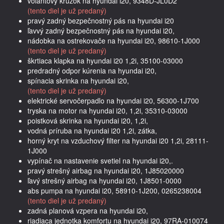
volantový krúžok na hyundai i20, 9348D-JL0D2
(tento diel je už predaný)
pravý zadný bezpečnostný pás na hyundai i20
ľavvý zadný bezpečnostný pás na hyundai i20,
nádobka na ostrekovače na hyundai i20, 98610-1J000
(tento diel je už predaný)
škrtiaca klapka na hyundai i20 1,2i, 35100-03000
predradný odpor kúrenia na hyundai i20,
spínacia skrinka na hyundai i20,
(tento diel je už predaný)
elektrické servočerpadlo na hyundai i20, 56300-1J700
tryska na motor na hyundai i20, 1,2i, 35310-03000
poistková skrinka na hyundai i20, 1,2i,
vodná príruba na hyundai i20 1,2i, zátka,
horný kryt na vzduchový filter na hyundai i20 1,2i, 28111-
1J000
vypínač na nastavenie svetiel na hyundai i20,.
pravý strešný airbag na hyundai i20, 1J85020000
ľavý strešný airbag na hyundai i20, 1J8501-0000
abs pumpa na hyundai i20, 58910-1J200, 0265238004
(tento diel je už predaný)
zadná planová vzpera na hyundai i20,
riadiaca jednotka komfortu na hyundai i20, 97RA-010074