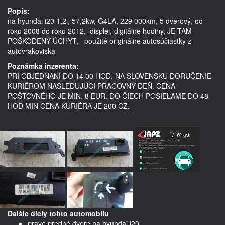
Popis:
na hyundai i20 1,2i, 57,2kw, G4LA, 229 000km, 5 dverový, od 
roku 2008 do roku 2012,  displej, digitálne hodiny, JE TAM 
POŠKODENÝ ÚCHYT,   použité originálne autosúčiastky z 
Poznámka inzerenta:
PRI OBJEDNANÍ DO 14 00 HOD. NA SLOVENSKU DORUČENIE
KURIÉROM NASLEDUJÚCI PRACOVNÝ DEŇ. CENA
POŠTOVNÉHO JE MIN. 8 EUR. DO ČIECH POSIELAME DO 48
HOD MIN CENA KURIÉRA JE 200 CZ.
Dalšie diely tohto automobilu
pravé predné dvere na hyundai i20,