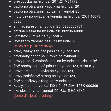
prevodovka na hyundai i20 1,2i, M81772
páčka na otváranie kapoty na hyundai i20
páčka na otváranie nádrže na hyundai i20
motorček na ovládanie kúrenia na hyundai i20, H40073-
0820
snímač na esp na hyundai i20, 0265005751
predná maska na hyundai i20, 86350-1J000
ventilátor kúrenia na hyundai i20,
ľavý zadný zapínač pásu na hyundai i20,
(tento diel je už predaný)
pravý zadný zapínač pásu na hyundai i20
predradný odpor na kúrenie na hyundai i20
pravý predný zapínač pásu na hyundai i20, elektrický
ľavý predný zapínač pásu na hyundai i20, elektrický,
pravá predná hmlovka na hyundai i20,
pravý sedačkový airbag na hyundai i20,
ľavý sedačkový airbag na hyundai i20
katalyzátor na hyundai i20 1,2i, 57,2kw, T03R-000309
4ks elektróny na hyundai i20, 6Jx15 H2 ET49
(tento diel je už predaný)