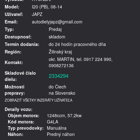
Model:
I20 (PB), 08-14
Užívateľ:
JAPZ
Email:
autodielyjapz@gmail.com
Typ:
Predaj
Dostupnosť:
skladom
Termín dodania:
do 24 hodín pracovného dňa
Región:
Žilinský kraj
okr. MARTIN, tel. 0917 224 990,
Kontakt:
0908272136
Skladové číslo
2334294
dielu:
Možnosti
do Čiech
prepravy:
na Slovensko
ZOBRAZIŤ VŠETKY INZERÁTY UŽÍVATEĽA
Detaily vozu:
Objem motora:
1248ccm, 57,2kw
Kód motora:
G4LA
Typ prevodovky:
Manuálna
Náhon:
Predný náhon