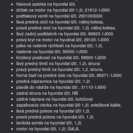
hlavová opierka na hyundai i20,
držiak na motor na hyundai i20 1,2i, 21812-1J000
podtlakový ventil na hyundai i20, 2901003000
ľavá predná otoč na hyundai i20, náboj kolesa,
pravá predná otoč na hyundai i20, 1,2i, náboj kolesa,
ľavý zadný podblatník na hyundai i20, 86823-1J000
pravý kryt na motor na hyudnai i20, 29120-1J000
páka na radenie rýchlostí na hyundai i20, 1,2i,
riadenie na hyundai i20, 56500-1J500
brzdový posilovač na hyundai i20, 58500-1J200
ľavý predný tlmič na hyundai i20, 1,2i, struna
pravý predný tlmič na hyundai i20, 1,2, struna,
horná časť na predné čelo na hyundai i20, 86571-1J000
predná nápravnica na hyundai i20, 1,2i
plavák do nádrže na hyundai i20 , 31110-1J000
zadná struna na hyundai i20, HB
zadná náprava na hyundai i20, kotúčová
zapaľovacia cievka na hyundai i20 1,2i, sviečkové káble,
ľavá predná poloos na hyundai i20 1,2i,
pravá predná poloos na hyundai i20, 1,2i,
lambda sonda na hyundai i20, 1,2i,
motor na hyundai i20, 1,2i, G4LA,