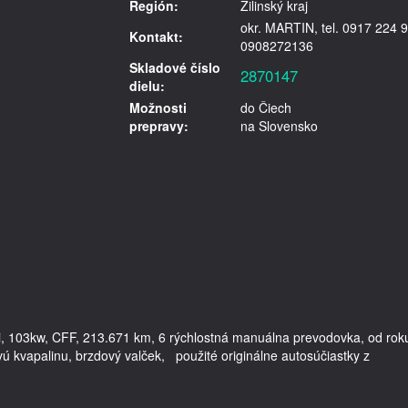
Región:
Žilinský kraj
okr. MARTIN, tel. 0917 224 9
Kontakt:
0908272136
Skladové číslo
2870147
dielu:
Možnosti
do Čiech
prepravy:
na Slovensko
di, 103kw, CFF, 213.671 km, 6 rýchlostná manuálna prevodovka, od roku
 kvapalinu, brzdový valček,   použité originálne autosúčiastky z 