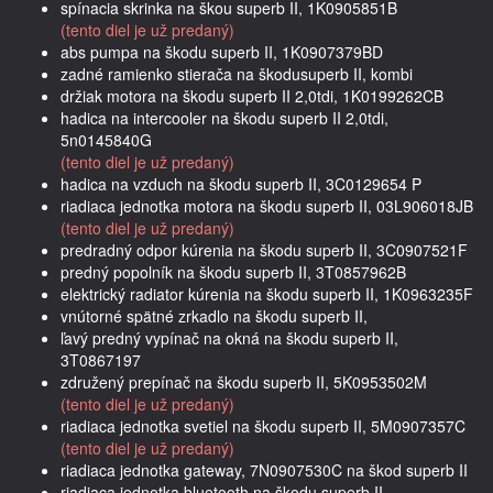
spínacia skrinka na škou superb II, 1K0905851B
(tento diel je už predaný)
abs pumpa na škodu superb II, 1K0907379BD
zadné ramienko stierača na škodusuperb II, kombi
držiak motora na škodu superb II 2,0tdi, 1K0199262CB
hadica na intercooler na škodu superb II 2,0tdi,
5n0145840G
(tento diel je už predaný)
hadica na vzduch na škodu superb II, 3C0129654 P
riadiaca jednotka motora na škodu superb II, 03L906018JB
(tento diel je už predaný)
predradný odpor kúrenia na škodu superb II, 3C0907521F
predný popolník na škodu superb II, 3T0857962B
elektrický radiator kúrenia na škodu superb II, 1K0963235F
vnútorné spätné zrkadlo na škodu superb II,
ľavý predný vypínač na okná na škodu superb II,
3T0867197
združený prepínač na škodu superb II, 5K0953502M
(tento diel je už predaný)
riadiaca jednotka svetiel na škodu superb II, 5M0907357C
(tento diel je už predaný)
riadiaca jednotka gateway, 7N0907530C na škod superb II
riadiaca jednotka bluetooth na škodu superb II,