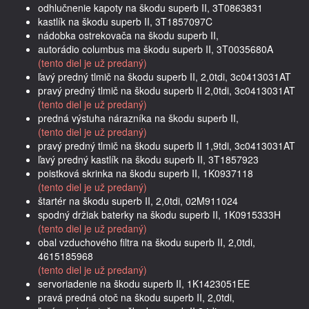
odhlučnenie kapoty na škodu superb II, 3T0863831
kastlík na škodu superb II, 3T1857097C
nádobka ostrekovača na škodu superb II,
autorádio columbus ma škodu superb II, 3T0035680A
(tento diel je už predaný)
ľavý predný tlmič na škodu superb II, 2,0tdi, 3c0413031AT
pravý predný tlmič na škodu superb II 2,0tdi, 3c0413031AT
(tento diel je už predaný)
predná výstuha nárazníka na škodu superb II,
(tento diel je už predaný)
pravý predný tlmič na škodu superb II 1,9tdi, 3c0413031AT
ľavý predný kastlík na škodu superb II, 3T1857923
poistková skrinka na škodu superb II, 1K0937118
(tento diel je už predaný)
štartér na škodu superb II, 2,0tdi, 02M911024
spodný držiak baterky na škodu superb II, 1K0915333H
(tento diel je už predaný)
obal vzduchového filtra na škodu superb II, 2,0tdi,
4615185968
(tento diel je už predaný)
servoriadenie na škodu superb II, 1K1423051EE
pravá predná otoč na škodu superb II, 2,0tdi,