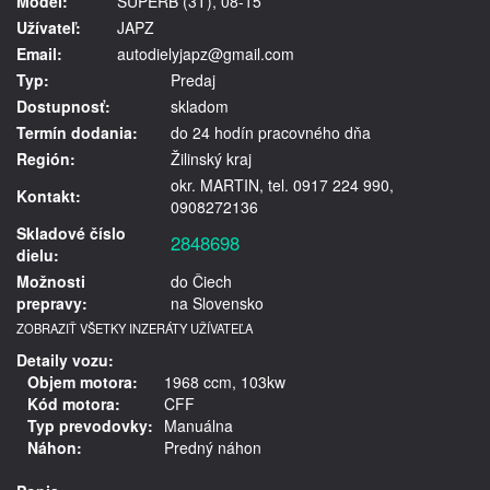
Model:
SUPERB (3T), 08-15
Užívateľ:
JAPZ
Email:
autodielyjapz@gmail.com
Typ:
Predaj
Dostupnosť:
skladom
Termín dodania:
do 24 hodín pracovného dňa
Región:
Žilinský kraj
okr. MARTIN, tel. 0917 224 990,
Kontakt:
0908272136
Skladové číslo
2848698
dielu:
Možnosti
do Čiech
prepravy:
na Slovensko
ZOBRAZIŤ VŠETKY INZERÁTY UŽÍVATEĽA
Detaily vozu:
Objem motora:
1968 ccm, 103kw
Kód motora:
CFF
Typ prevodovky:
Manuálna
Náhon:
Predný náhon