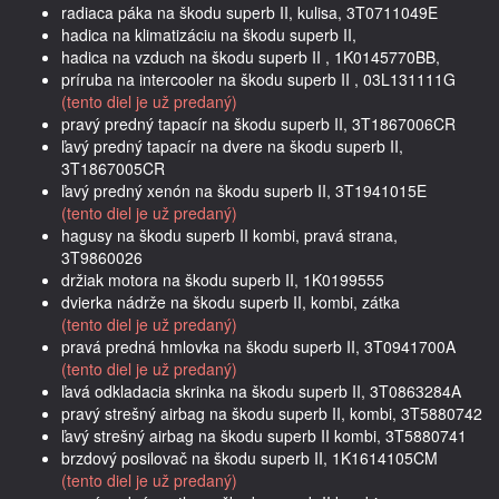
radiaca páka na škodu superb II, kulisa, 3T0711049E
hadica na klimatizáciu na škodu superb II,
hadica na vzduch na škodu superb II , 1K0145770BB,
príruba na intercooler na škodu superb II , 03L131111G
(tento diel je už predaný)
pravý predný tapacír na škodu superb II, 3T1867006CR
ľavý predný tapacír na dvere na škodu superb II,
3T1867005CR
ľavý predný xenón na škodu superb II, 3T1941015E
(tento diel je už predaný)
hagusy na škodu superb II kombi, pravá strana,
3T9860026
držiak motora na škodu superb II, 1K0199555
dvierka nádrže na škodu superb II, kombi, zátka
(tento diel je už predaný)
pravá predná hmlovka na škodu superb II, 3T0941700A
(tento diel je už predaný)
ľavá odkladacia skrinka na škodu superb II, 3T0863284A
pravý strešný airbag na škodu superb II, kombi, 3T5880742
ľavý strešný airbag na škodu superb II kombi, 3T5880741
brzdový posilovač na škodu superb II, 1K1614105CM
(tento diel je už predaný)