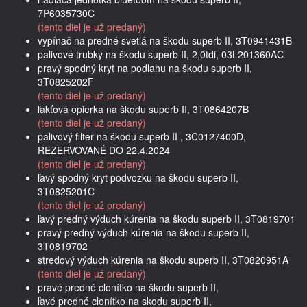
7P6035730C
(tento diel je už predaný)
vypínač na predné svetlá na škodu superb II, 3T0941431B
palivové trubky na škodu superb II, 2,0tdi, 03L201360AC
pravý spodný kryt na podlahu na škodu superb II,
3T0825202F
(tento diel je už predaný)
ľakťová opierka na škodu superb II, 3T0864207B
(tento diel je už predaný)
palivový filter na škodu superb II , 3C0127400D,
REZERVOVANÉ DO 22.4.2024
(tento diel je už predaný)
ľavý spodný kryt podvozku na škodu superb II,
3T0825201C
(tento diel je už predaný)
ľavý predný výduch kúrenia na škodu superb II, 3T0819701
pravý predný výduch kúrenia na škodu superb II,
3T0819702
stredový výduch kúrenia na škodu superb II, 3T0820951A
(tento diel je už predaný)
pravé predné clonítko na škodu superb II,
ľavé predné clonítko na skodu superb II,