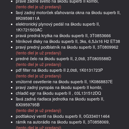
pravé zadné svetlo na škodu superb II kombi,
(tento diel je už predaný)
ľavý zadný motorček sťahovania okna na škodu superb II,
8K0959811A
elektronický plynový pedál na škodu superb II,
1K1721503AC
pravá predná krytka na škodu superb II, 3T0853666
hliníkové disky na škodu superb II, 3ks, 6,5Jx16 H2 ET38
pravý predný podblatník na škodu superb II, 3T0809962
(tento diel je už predaný)
predné čelo na škodu superb II, 2,0tdi, 3T0805588D
(tento diel je už predaný)
pdf filter na škodu superb II 2,0tdi, 1K0131723P
(tento diel je už predaný)
vnútorné osvetlenie na škodu superb II, 1K0868837E
pravý zadný pyropás na škodu superb II kombi,
chladič egr na škodu superb II , 03L131512DQ
ľavá zadná riadiaca jednotka na škodu superb II,
8X0959795B
(tento diel je už predaný)
podtlakový ventil na škodu superb II, 0G334011464
rámik na autorádio na škodu superb II, 3T0858069,
(tento diel je už predaný)