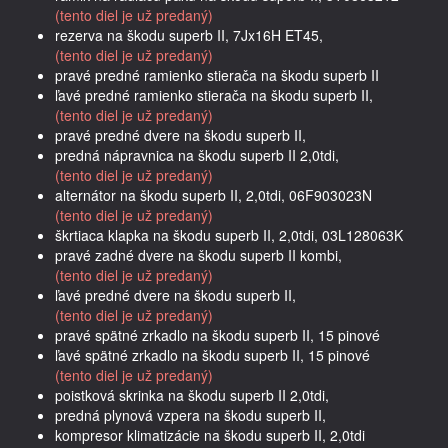
(tento diel je už predaný)
rezerva na škodu superb II, 7Jx16H ET45,
(tento diel je už predaný)
pravé predné ramienko stierača na škodu superb II
ľavé predné ramienko stierača na škodu superb II,
(tento diel je už predaný)
pravé predné dvere na škodu superb II,
predná nápravnica na škodu superb II 2,0tdi,
(tento diel je už predaný)
alternátor na škodu superb II, 2,0tdi, 06F903023N
(tento diel je už predaný)
škrtiaca klapka na škodu superb II, 2,0tdi, 03L128063K
pravé zadné dvere na škodu superb II kombi,
(tento diel je už predaný)
ľavé predné dvere na škodu superb II,
(tento diel je už predaný)
pravé spätné zrkadlo na škodu superb II, 15 pinové
ľavé spätné zrkadlo na škodu superb II, 15 pinové
(tento diel je už predaný)
poistková skrinka na škodu superb II 2,0tdi,
predná plynová vzpera na škodu superb II,
kompresor klimatizácie na škodu superb II, 2,0tdi