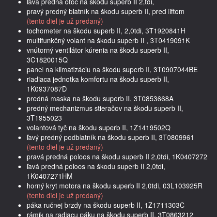
ľavá predná otoč na škodu superb II 2,tdi,
pravý predný blatník na škodu superb II, pred liftom
(tento diel je už predaný)
tochometer na škodu superb II, 2,0tdi, 3T1920841H
multifunkčný volant na škodu superb II , 3T0419091K
vnútorný ventilátor kúrenia na škodu superb II,
3C1820015Q
panel na klimatizáciu na škodu superb II, 3T0907044BE
riadiaca jednotka komfortu na škodu superb II,
1K0937087D
predná maska na škodu superb II, 3T0853668A
predný mechanizmus stieračov na škodu superb II,
3T1955023
volantová tyč na škodu superb II, 1Z1419502Q
ľavý predný podblatník na škodu superb II, 3T0809961
(tento diel je už predaný)
pravá predná poloos na škodu superb II 2,0tdi, 1K0407272
ľavá predná poloos na škodu superb II 2,0tdi,
1K0407271HM
horný kryt motora na škodu superb II 2,0tdi, 03L103925R
(tento diel je už predaný)
páka ručnej brzdy na škodu superb II, 1Z1711303C
rámik na radiacu páku na škodu superb II, 3T0863212