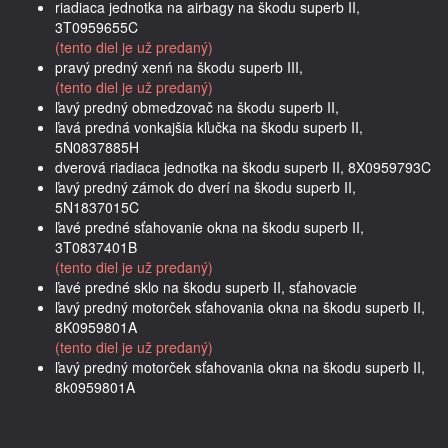
riadiaca jednotka na airbagy na škodu superb II,
3T0959655C
(tento diel je už predaný)
pravý predný xenń na škodu superb III,
(tento diel je už predaný)
ľavý predný obmedzovač na škodu superb II,
ľavá predná vonkajšia kľučka na škodu superb II,
5N0837885H
dverová riadiaca jednotka na škodu superb II, 8X0959793C
ľavý predný zámok do dverí na škodu superb II,
5N1837015C
ľavé predné sťahovanie okna na škodu superb II,
3T0837401B
(tento diel je už predaný)
ľavé predné sklo na škodu superb II, sťahovacie
ľavý predný motorček sťahovania okna na škodu superb II,
8K0959801A
(tento diel je už predaný)
ľavý predný motorček sťahovania okna na škodu superb II,
8k0959801A