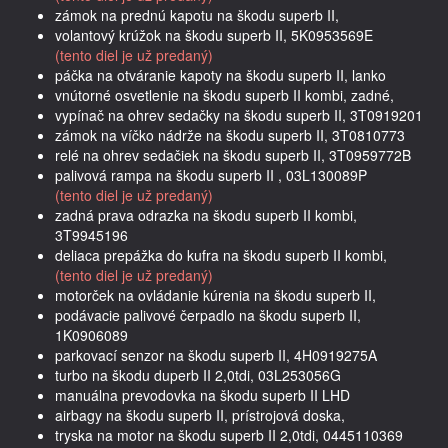
zámok na prednú kapotu na škodu superb II,
volantový krúžok na škodu superb II, 5K0953569E
(tento diel je už predaný)
páčka na otváranie kapoty na škodu superb II, lanko
vnútorné osvetlenie na škodu superb II kombi, zadné,
vypínač na ohrev sedačky na škodu superb II, 3T0919201
zámok na víčko nádrže na škodu superb II, 3T0810773
relé na ohrev sedačiek na škodu superb II, 3T0959772B
palivová rampa na škodu superb II , 03L130089P
(tento diel je už predaný)
zadná prava odrazka na škodu superb II kombi,
3T9945196
deliaca prepážka do kufra na škodu superb II kombi,
(tento diel je už predaný)
motorček na ovládanie kúrenia na škodu superb II,
podávacie palivové čerpadlo na škodu superb II,
1K0906089
parkovací senzor na škodu superb II, 4H0919275A
turbo na škodu duperb II 2,0tdi, 03L253056G
manuálna prevodovka na škodu superb II LHD
airbagy na škodu superb II, prístrojová doska,
tryska na motor na škodu superb II 2,0tdi, 0445110369