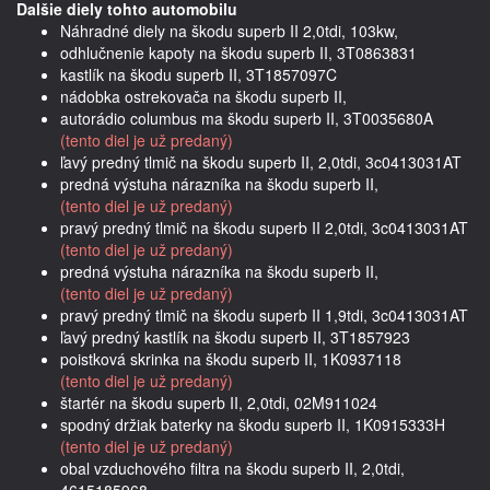
Dalšie diely tohto automobilu
Náhradné diely na škodu superb II 2,0tdi, 103kw,
odhlučnenie kapoty na škodu superb II, 3T0863831
kastlík na škodu superb II, 3T1857097C
nádobka ostrekovača na škodu superb II,
autorádio columbus ma škodu superb II, 3T0035680A
(tento diel je už predaný)
ľavý predný tlmič na škodu superb II, 2,0tdi, 3c0413031AT
predná výstuha nárazníka na škodu superb II,
(tento diel je už predaný)
pravý predný tlmič na škodu superb II 2,0tdi, 3c0413031AT
(tento diel je už predaný)
predná výstuha nárazníka na škodu superb II,
(tento diel je už predaný)
pravý predný tlmič na škodu superb II 1,9tdi, 3c0413031AT
ľavý predný kastlík na škodu superb II, 3T1857923
poistková skrinka na škodu superb II, 1K0937118
(tento diel je už predaný)
štartér na škodu superb II, 2,0tdi, 02M911024
spodný držiak baterky na škodu superb II, 1K0915333H
(tento diel je už predaný)
obal vzduchového filtra na škodu superb II, 2,0tdi,
4615185968