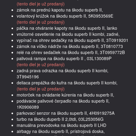
(tento diel je už predaný)
zámok na prednú kapotu na škodu superb II,
volantový krúžok na škodu superb II, 5K0953569E
(tento diel je už predaný)
páčka na otváranie kapoty na škodu superb II, lanko
vnútorné osvetlenie na škodu superb II kombi, zadné,
vypínač na ohrev sedačky na škodu superb II, 3T0919201
zámok na víčko nádrže na škodu superb II, 3T0810773
relé na ohrev sedačiek na škodu superb II, 3T0959772B
palivová rampa na škodu superb II , 03L130089P
(tento diel je už predaný)
zadná prava odrazka na škodu superb II kombi,
3T9945196
deliaca prepážka do kufra na škodu superb II kombi,
(tento diel je už predaný)
motorček na ovládanie kúrenia na škodu superb II,
podávacie palivové čerpadlo na škodu superb II,
1K0906089
parkovací senzor na škodu superb II, 4H0919275A
turbo na škodu duperb II 2,0tdi, 03L253056G
manuálna prevodovka na škodu superb II LHD
airbagy na škodu superb II, prístrojová doska,