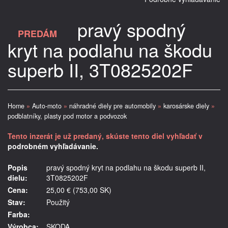
pravý spodný
PREDÁM
kryt na podlahu na škodu
superb II, 3T0825202F
Home
»
Auto-moto
»
náhradné diely pre automobily
»
karosárske diely
»
podblatníky, plasty pod motor a podvozok
Tento inzerát je už predaný, skúste tento diel vyhľadať v
podrobném vyhľadávanie.
Popis
pravý spodný kryt na podlahu na škodu superb II,
dielu:
3T0825202F
Cena:
25,00 € (753,00 SK)
Stav:
Použitý
Farba:
Výrobca:
SKODA