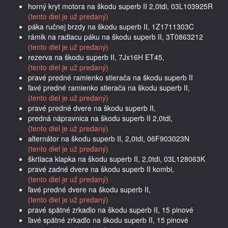
horný kryt motora na škodu superb II 2,0tdi, 03L103925R
(tento diel je už predaný)
páka ručnej brzdy na škodu superb II, 1Z1711303C
rámik na radiacu páku na škodu superb II, 3T0863212
(tento diel je už predaný)
rezerva na škodu superb II, 7Jx16H ET45,
(tento diel je už predaný)
pravé predné ramienko stierača na škodu superb II
ľavé predné ramienko stierača na škodu superb II,
(tento diel je už predaný)
pravé predné dvere na škodu superb II,
predná nápravnica na škodu superb II 2,0tdi,
(tento diel je už predaný)
alternátor na škodu superb II, 2,0tdi, 06F903023N
(tento diel je už predaný)
škrtiaca klapka na škodu superb II, 2,0tdi, 03L128063K
pravé zadné dvere na škodu superb II kombi,
(tento diel je už predaný)
ľavé predné dvere na škodu superb II,
(tento diel je už predaný)
pravé spätné zrkadlo na škodu superb II, 15 pinové
ľavé spätné zrkadlo na škodu superb II, 15 pinové