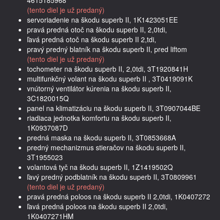
(tento diel je už predaný)
servoriadenie na škodu superb II, 1K1423051EE
pravá predná otoč na škodu superb II, 2,0tdi,
ľavá predná otoč na škodu superb II 2,tdi,
pravý predný blatník na škodu superb II, pred liftom
(tento diel je už predaný)
tochometer na škodu superb II, 2,0tdi, 3T1920841H
multifunkčný volant na škodu superb II , 3T0419091K
vnútorný ventilátor kúrenia na škodu superb II,
3C1820015Q
panel na klimatizáciu na škodu superb II, 3T0907044BE
riadiaca jednotka komfortu na škodu superb II,
1K0937087D
predná maska na škodu superb II, 3T0853668A
predný mechanizmus stieračov na škodu superb II,
3T1955023
volantová tyč na škodu superb II, 1Z1419502Q
ľavý predný podblatník na škodu superb II, 3T0809961
(tento diel je už predaný)
pravá predná poloos na škodu superb II 2,0tdi, 1K0407272
ľavá predná poloos na škodu superb II 2,0tdi,
1K0407271HM