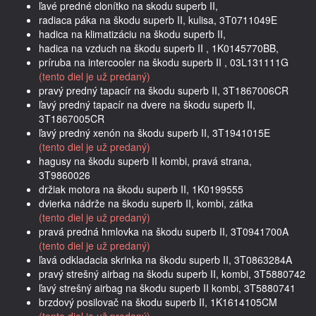
ľavé predné clonítko na skodu superb II,
radiaca páka na škodu superb II, kulisa, 3T0711049E
hadica na klimatizáciu na škodu superb II,
hadica na vzduch na škodu superb II , 1K0145770BB,
príruba na intercooler na škodu superb II , 03L131111G
(tento diel je už predaný)
pravý predný tapacír na škodu superb II, 3T1867006CR
ľavý predný tapacír na dvere na škodu superb II,
3T1867005CR
ľavý predný xenón na škodu superb II, 3T1941015E
(tento diel je už predaný)
hagusy na škodu superb II kombi, pravá strana,
3T9860026
držiak motora na škodu superb II, 1K0199555
dvierka nádrže na škodu superb II, kombi, zátka
(tento diel je už predaný)
pravá predná hmlovka na škodu superb II, 3T0941700A
(tento diel je už predaný)
ľavá odkladacia skrinka na škodu superb II, 3T0863284A
pravý strešný airbag na škodu superb II, kombi, 3T5880742
ľavý strešný airbag na škodu superb II kombi, 3T5880741
brzdový posilovač na škodu superb II, 1K1614105CM
(tento diel je už predaný)