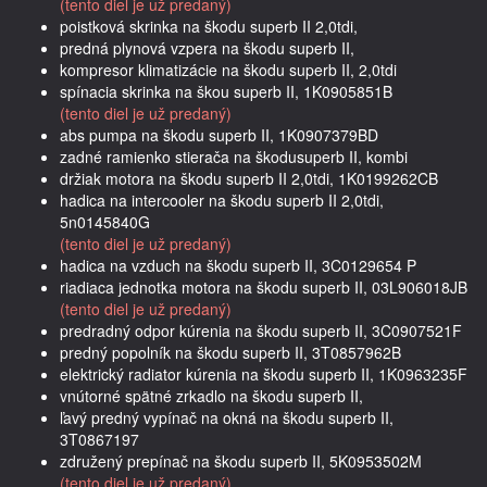
(tento diel je už predaný)
poistková skrinka na škodu superb II 2,0tdi,
predná plynová vzpera na škodu superb II,
kompresor klimatizácie na škodu superb II, 2,0tdi
spínacia skrinka na škou superb II, 1K0905851B
(tento diel je už predaný)
abs pumpa na škodu superb II, 1K0907379BD
zadné ramienko stierača na škodusuperb II, kombi
držiak motora na škodu superb II 2,0tdi, 1K0199262CB
hadica na intercooler na škodu superb II 2,0tdi,
5n0145840G
(tento diel je už predaný)
hadica na vzduch na škodu superb II, 3C0129654 P
riadiaca jednotka motora na škodu superb II, 03L906018JB
(tento diel je už predaný)
predradný odpor kúrenia na škodu superb II, 3C0907521F
predný popolník na škodu superb II, 3T0857962B
elektrický radiator kúrenia na škodu superb II, 1K0963235F
vnútorné spätné zrkadlo na škodu superb II,
ľavý predný vypínač na okná na škodu superb II,
3T0867197
združený prepínač na škodu superb II, 5K0953502M
(tento diel je už predaný)