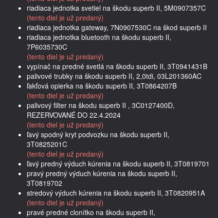
riadiaca jednotka svetiel na škodu superb II, 5M0907357C
(tento diel je už predaný)
riadiaca jednotka gateway, 7N0907530C na škod superb II
riadiaca jednotka bluetooth na škodu superb II,
7P6035730C
(tento diel je už predaný)
vypínač na predné svetlá na škodu superb II, 3T0941431B
palivové trubky na škodu superb II, 2,0tdi, 03L201360AC
ľakťová opierka na škodu superb II, 3T0864207B
(tento diel je už predaný)
palivový filter na škodu superb II , 3C0127400D,
REZERVOVANÉ DO 22.4.2024
(tento diel je už predaný)
ľavý spodný kryt podvozku na škodu superb II,
3T0825201C
(tento diel je už predaný)
ľavý predný výduch kúrenia na škodu superb II, 3T0819701
pravý predný výduch kúrenia na škodu superb II,
3T0819702
stredový výduch kúrenia na škodu superb II, 3T0820951A
(tento diel je už predaný)
pravé predné clonítko na škodu superb II,