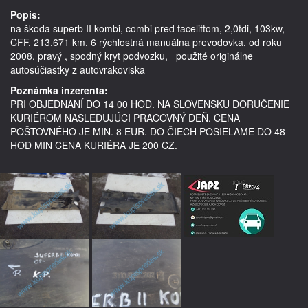
Popis:
na škoda superb II kombi, combi pred faceliftom, 2,0tdi, 103kw, 
CFF, 213.671 km, 6 rýchlostná manuálna prevodovka, od roku 
2008, pravý , spodný kryt podvozku,   použité originálne 
autosúčiastky z autovrakoviska 
Poznámka inzerenta:
PRI OBJEDNANÍ DO 14 00 HOD. NA SLOVENSKU DORUČENIE
KURIÉROM NASLEDUJÚCI PRACOVNÝ DEŇ. CENA
POŠTOVNÉHO JE MIN. 8 EUR. DO ČIECH POSIELAME DO 48
HOD MIN CENA KURIÉRA JE 200 CZ.