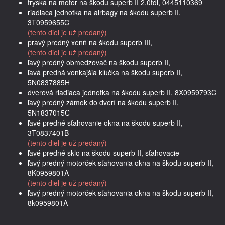
tryska na motor na škodu superb II 2,0tdi, 0445110369
riadiaca jednotka na airbagy na škodu superb II,
3T0959655C
(tento diel je už predaný)
pravý predný xenń na škodu superb III,
(tento diel je už predaný)
ľavý predný obmedzovač na škodu superb II,
ľavá predná vonkajšia kľučka na škodu superb II,
5N0837885H
dverová riadiaca jednotka na škodu superb II, 8X0959793C
ľavý predný zámok do dverí na škodu superb II,
5N1837015C
ľavé predné sťahovanie okna na škodu superb II,
3T0837401B
(tento diel je už predaný)
ľavé predné sklo na škodu superb II, sťahovacie
ľavý predný motorček sťahovania okna na škodu superb II,
8K0959801A
(tento diel je už predaný)
ľavý predný motorček sťahovania okna na škodu superb II,
8k0959801A