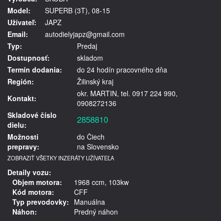
Model:
SUPERB (3T), 08-15
Užívateľ:
JAPZ
Email:
autodielyjapz@gmail.com
Typ:
Predaj
Dostupnosť:
skladom
Termín dodania:
do 24 hodín pracovného dňa
Región:
Žilinský kraj
okr. MARTIN, tel. 0917 224 990,
Kontakt:
0908272136
Skladové číslo
2858810
dielu:
Možnosti
do Čiech
prepravy:
na Slovensko
ZOBRAZIŤ VŠETKY INZERÁTY UŽÍVATEĽA
Detaily vozu:
Objem motora:
1968 ccm, 103kw
Kód motora:
CFF
Typ prevodovky:
Manuálna
Náhon:
Predný náhon