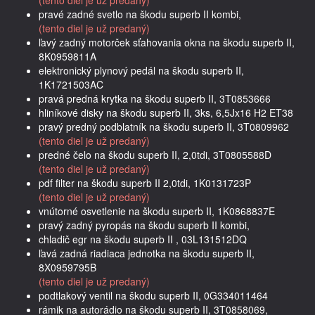
pravé zadné svetlo na škodu superb II kombi,
(tento diel je už predaný)
ľavý zadný motorček sťahovania okna na škodu superb II,
8K0959811A
elektronický plynový pedál na škodu superb II,
1K1721503AC
pravá predná krytka na škodu superb II, 3T0853666
hliníkové disky na škodu superb II, 3ks, 6,5Jx16 H2 ET38
pravý predný podblatník na škodu superb II, 3T0809962
(tento diel je už predaný)
predné čelo na škodu superb II, 2,0tdi, 3T0805588D
(tento diel je už predaný)
pdf filter na škodu superb II 2,0tdi, 1K0131723P
(tento diel je už predaný)
vnútorné osvetlenie na škodu superb II, 1K0868837E
pravý zadný pyropás na škodu superb II kombi,
chladič egr na škodu superb II , 03L131512DQ
ľavá zadná riadiaca jednotka na škodu superb II,
8X0959795B
(tento diel je už predaný)
podtlakový ventil na škodu superb II, 0G334011464
rámik na autorádio na škodu superb II, 3T0858069,