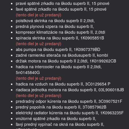
pravé spätné zrkadlo na škodu superb II, 15 pinové
ľavé spätné zrkadlo na škodu superb II, 15 pinové
(tento diel je už predaný)
poistková skrinka na škodu superb II 2,0tdi,
predná plynová vzpera na škodu superb II,
kompresor klimatizácie na škodu superb II, 2,0tdi
spínacia skrinka na škou superb II, 1K0905851B
(tento diel je už predaný)
abs pumpa na škodu superb II, 1K0907379BD
zadné ramienko stierača na škodusuperb II, kombi
držiak motora na škodu superb II 2,0tdi, 1K0199262CB
hadica na intercooler na škodu superb II 2,0tdi,
5n0145840G
(tento diel je už predaný)
hadica na vzduch na škodu superb II, 3C0129654 P
riadiaca jednotka motora na škodu superb II, 03L906018JB
(tento diel je už predaný)
predradný odpor kúrenia na škodu superb II, 3C0907521F
predný popolník na škodu superb II, 3T0857962B
elektrický radiator kúrenia na škodu superb II, 1K0963235F
vnútorné spätné zrkadlo na škodu superb II,
ľavý predný vypínač na okná na škodu superb II,