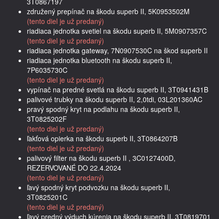
3T0867197
združený prepínač na škodu superb II, 5K0953502M
(tento diel je už predaný)
riadiaca jednotka svetiel na škodu superb II, 5M0907357C
(tento diel je už predaný)
riadiaca jednotka gateway, 7N0907530C na škod superb II
riadiaca jednotka bluetooth na škodu superb II,
7P6035730C
(tento diel je už predaný)
vypínač na predné svetlá na škodu superb II, 3T0941431B
palivové trubky na škodu superb II, 2,0tdi, 03L201360AC
pravý spodný kryt na podlahu na škodu superb II,
3T0825202F
(tento diel je už predaný)
ľakťová opierka na škodu superb II, 3T0864207B
(tento diel je už predaný)
palivový filter na škodu superb II , 3C0127400D,
REZERVOVANÉ DO 22.4.2024
(tento diel je už predaný)
ľavý spodný kryt podvozku na škodu superb II,
3T0825201C
(tento diel je už predaný)
ľavý predný výduch kúrenia na škodu superb II, 3T0819701