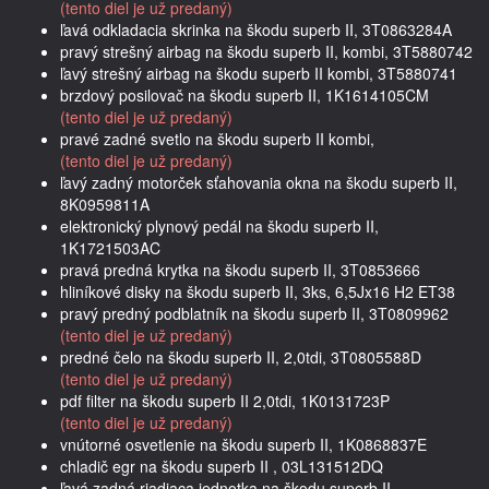
(tento diel je už predaný)
ľavá odkladacia skrinka na škodu superb II, 3T0863284A
pravý strešný airbag na škodu superb II, kombi, 3T5880742
ľavý strešný airbag na škodu superb II kombi, 3T5880741
brzdový posilovač na škodu superb II, 1K1614105CM
(tento diel je už predaný)
pravé zadné svetlo na škodu superb II kombi,
(tento diel je už predaný)
ľavý zadný motorček sťahovania okna na škodu superb II,
8K0959811A
elektronický plynový pedál na škodu superb II,
1K1721503AC
pravá predná krytka na škodu superb II, 3T0853666
hliníkové disky na škodu superb II, 3ks, 6,5Jx16 H2 ET38
pravý predný podblatník na škodu superb II, 3T0809962
(tento diel je už predaný)
predné čelo na škodu superb II, 2,0tdi, 3T0805588D
(tento diel je už predaný)
pdf filter na škodu superb II 2,0tdi, 1K0131723P
(tento diel je už predaný)
vnútorné osvetlenie na škodu superb II, 1K0868837E
chladič egr na škodu superb II , 03L131512DQ
ľavá zadná riadiaca jednotka na škodu superb II,