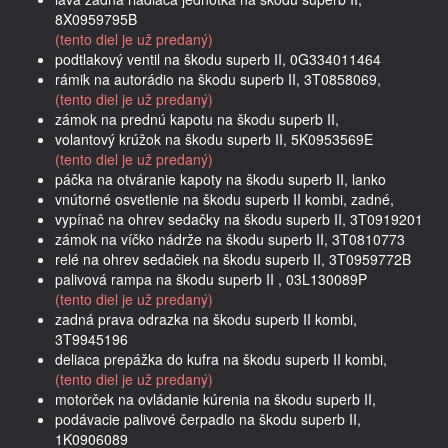
8X0959795B
(tento diel je už predaný)
podtlakový ventil na škodu superb II, 0G334011464
rámik na autorádio na škodu superb II, 3T0858069,
(tento diel je už predaný)
zámok na prednú kapotu na škodu superb II,
volantový krúžok na škodu superb II, 5K0953569E
(tento diel je už predaný)
páčka na otváranie kapoty na škodu superb II, lanko
vnútorné osvetlenie na škodu superb II kombi, zadné,
vypínač na ohrev sedačky na škodu superb II, 3T0919201
zámok na víčko nádrže na škodu superb II, 3T0810773
relé na ohrev sedačiek na škodu superb II, 3T0959772B
palivová rampa na škodu superb II , 03L130089P
(tento diel je už predaný)
zadná prava odrazka na škodu superb II kombi,
3T9945196
deliaca prepážka do kufra na škodu superb II kombi,
(tento diel je už predaný)
motorček na ovládanie kúrenia na škodu superb II,
podávacie palivové čerpadlo na škodu superb II,
1K0906089