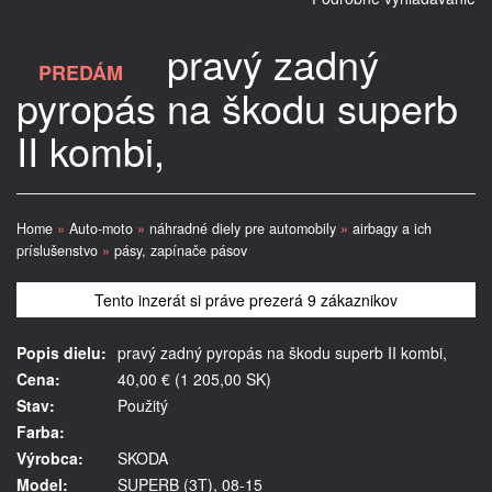
pravý zadný
PREDÁM
pyropás na škodu superb
II kombi,
Home
»
Auto-moto
»
náhradné diely pre automobily
»
airbagy a ich
príslušenstvo
»
pásy, zapínače pásov
Tento inzerát si práve prezerá 9 zákaznikov
Popis dielu:
pravý zadný pyropás na škodu superb II kombi,
Cena:
40,00 € (1 205,00 SK)
Stav:
Použitý
Farba:
Výrobca:
SKODA
Model:
SUPERB (3T), 08-15