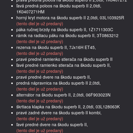
ľavá predná poloos na škodu superb II 2,0tdi,
1K0407271HM
horný kryt motora na škodu superb II 2,0tdi, 03L103925R
(tento diel je už predaný)
páka ručnej brzdy na škodu superb II, 1Z1711303C
rámik na radiacu páku na škodu superb II, 3T0863212
(tento diel je už predaný)
rezerva na škodu superb II, 7Jx16H ET45,
(tento diel je už predaný)
pravé predné ramienko stierača na škodu superb II
ľavé predné ramienko stierača na škodu superb II,
(tento diel je už predaný)
pravé predné dvere na škodu superb II,
predná nápravnica na škodu superb II 2,0tdi,
(tento diel je už predaný)
alternátor na škodu superb II, 2,0tdi, 06F903023N
(tento diel je už predaný)
škrtiaca klapka na škodu superb II, 2,0tdi, 03L128063K
pravé zadné dvere na škodu superb II kombi,
(tento diel je už predaný)
ľavé predné dvere na škodu superb II,
(tento diel je už predaný)