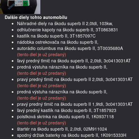
Dalšie diely tohto automobilu
Náhradné diely na škodu superb II 2,0tdi, 103kw,
odhlučnenie kapoty na škodu superb II, 3T0863831
kastlík na škodu superb II, 3T1857097C
nádobka ostrekovača na škodu superb II,
autorádio columbus ma škodu superb II, 3T0035680A
(tento diel je už predaný)
ľavý predný tlmič na škodu superb II, 2,0tdi, 3c0413031AT
predná výstuha nárazníka na škodu superb II,
(tento diel je už predaný)
pravý predný tlmič na škodu superb II 2,0tdi, 3c0413031AT
(tento diel je už predaný)
predná výstuha nárazníka na škodu superb II,
(tento diel je už predaný)
pravý predný tlmič na škodu superb II 1,9tdi, 3c0413031AT
ľavý predný kastlík na škodu superb II, 3T1857923
poistková skrinka na škodu superb II, 1K0937118
(tento diel je už predaný)
štartér na škodu superb II, 2,0tdi, 02M911024
spodný držiak baterky na škodu superb II, 1K0915333H