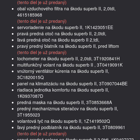
(tento diel je už predaný)
obal vzduchového filtra na škodu superb II, 2,0tdi,
4615185968
(tento diel je už predaný)
servoriadenie na škodu superb II, 1K1423051EE
pravá predná otoč na škodu superb II, 2,0tdi,
ľavá predná otoč na škodu superb II 2,tdi,
pravý predný blatník na škodu superb II, pred liftom
(tento diel je už predaný)
tochometer na škodu superb II, 2,0tdi, 3T1920841H
multifunkčný volant na škodu superb II , 3T0419091K
vnútorný ventilátor kúrenia na škodu superb II,
3C1820015Q
panel na klimatizáciu na škodu superb II, 3T0907044BE
riadiaca jednotka komfortu na škodu superb II,
1K0937087D
predná maska na škodu superb II, 3T0853668A
predný mechanizmus stieračov na škodu superb II,
3T1955023
volantová tyč na škodu superb II, 1Z1419502Q
ľavý predný podblatník na škodu superb II, 3T0809961
(tento diel je už predaný)
pravá predná poloos na škodu superb II 2,0tdi, 1K0407272