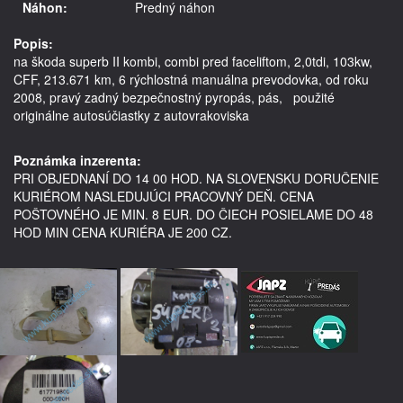
Náhon:
Predný náhon
Popis:
na škoda superb II kombi, combi pred faceliftom, 2,0tdi, 103kw, 
CFF, 213.671 km, 6 rýchlostná manuálna prevodovka, od roku 
2008, pravý zadný bezpečnostný pyropás, pás,   použité 
originálne autosúčiastky z autovrakoviska 

Poznámka inzerenta:
PRI OBJEDNANÍ DO 14 00 HOD. NA SLOVENSKU DORUČENIE
KURIÉROM NASLEDUJÚCI PRACOVNÝ DEŇ. CENA
POŠTOVNÉHO JE MIN. 8 EUR. DO ČIECH POSIELAME DO 48
HOD MIN CENA KURIÉRA JE 200 CZ.