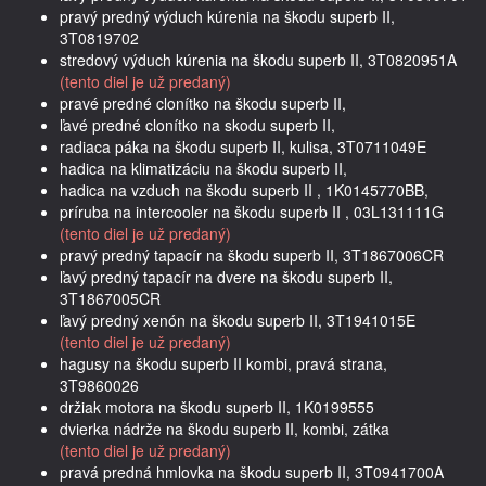
pravý predný výduch kúrenia na škodu superb II,
3T0819702
stredový výduch kúrenia na škodu superb II, 3T0820951A
(tento diel je už predaný)
pravé predné clonítko na škodu superb II,
ľavé predné clonítko na skodu superb II,
radiaca páka na škodu superb II, kulisa, 3T0711049E
hadica na klimatizáciu na škodu superb II,
hadica na vzduch na škodu superb II , 1K0145770BB,
príruba na intercooler na škodu superb II , 03L131111G
(tento diel je už predaný)
pravý predný tapacír na škodu superb II, 3T1867006CR
ľavý predný tapacír na dvere na škodu superb II,
3T1867005CR
ľavý predný xenón na škodu superb II, 3T1941015E
(tento diel je už predaný)
hagusy na škodu superb II kombi, pravá strana,
3T9860026
držiak motora na škodu superb II, 1K0199555
dvierka nádrže na škodu superb II, kombi, zátka
(tento diel je už predaný)
pravá predná hmlovka na škodu superb II, 3T0941700A