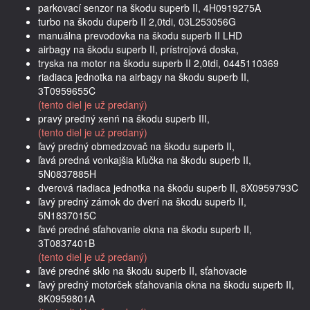
parkovací senzor na škodu superb II, 4H0919275A
turbo na škodu duperb II 2,0tdi, 03L253056G
manuálna prevodovka na škodu superb II LHD
airbagy na škodu superb II, prístrojová doska,
tryska na motor na škodu superb II 2,0tdi, 0445110369
riadiaca jednotka na airbagy na škodu superb II,
3T0959655C
(tento diel je už predaný)
pravý predný xenń na škodu superb III,
(tento diel je už predaný)
ľavý predný obmedzovač na škodu superb II,
ľavá predná vonkajšia kľučka na škodu superb II,
5N0837885H
dverová riadiaca jednotka na škodu superb II, 8X0959793C
ľavý predný zámok do dverí na škodu superb II,
5N1837015C
ľavé predné sťahovanie okna na škodu superb II,
3T0837401B
(tento diel je už predaný)
ľavé predné sklo na škodu superb II, sťahovacie
ľavý predný motorček sťahovania okna na škodu superb II,
8K0959801A