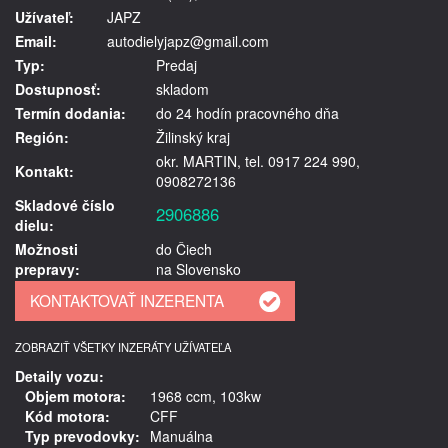
Užívateľ:
JAPZ
Email:
autodielyjapz@gmail.com
Typ:
Predaj
Dostupnosť:
skladom
Termín dodania:
do 24 hodín pracovného dňa
Región:
Žilinský kraj
okr. MARTIN, tel. 0917 224 990,
Kontakt:
0908272136
Skladové číslo
2906886
dielu:
Možnosti
do Čiech
prepravy:
na Slovensko
ZOBRAZIŤ VŠETKY INZERÁTY UŽÍVATEĽA
Detaily vozu:
Objem motora:
1968 ccm, 103kw
Kód motora:
CFF
Typ prevodovky:
Manuálna