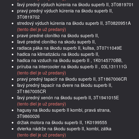
ľavý predný výduch kúrenia na škodu superb II, 3T0819701
pravý predný výduch kúrenia na škodu superb II,
3T0819702
stredový výduch kúrenia na škodu superb II, 3T0820951A
(tento diel je už predaný)
pravé predné clonítko na škodu superb II,
ľavé predné clonítko na skodu superb II,
radiaca páka na škodu superb II, kulisa, 3T0711049E
hadica na klimatizáciu na škodu superb II,
hadica na vzduch na škodu superb II , 1K0145770BB,
príruba na intercooler na škodu superb II , 03L131111G
(tento diel je už predaný)
pravý predný tapacír na škodu superb II, 3T1867006CR
ľavý predný tapacír na dvere na škodu superb II,
3T1867005CR
ľavý predný xenón na škodu superb II, 3T1941015E
(tento diel je už predaný)
hagusy na škodu superb II kombi, pravá strana,
3T9860026
držiak motora na škodu superb II, 1K0199555
dvierka nádrže na škodu superb II, kombi, zátka
(tento diel je už predaný)