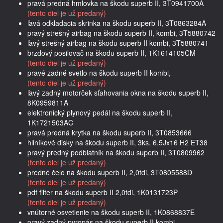
pravá predná hmlovka na škodu superb II, 3T0941700A
(tento diel je už predaný)
ľavá odkladacia skrinka na škodu superb II, 3T0863284A
pravý strešný airbag na škodu superb II, kombi, 3T5880742
ľavý strešný airbag na škodu superb II kombi, 3T5880741
brzdový posilovač na škodu superb II, 1K1614105CM
(tento diel je už predaný)
pravé zadné svetlo na škodu superb II kombi,
(tento diel je už predaný)
ľavý zadný motorček sťahovania okna na škodu superb II,
8K0959811A
elektronický plynový pedál na škodu superb II,
1K1721503AC
pravá predná krytka na škodu superb II, 3T0853666
hliníkové disky na škodu superb II, 3ks, 6,5Jx16 H2 ET38
pravý predný podblatník na škodu superb II, 3T0809962
(tento diel je už predaný)
predné čelo na škodu superb II, 2,0tdi, 3T0805588D
(tento diel je už predaný)
pdf filter na škodu superb II 2,0tdi, 1K0131723P
(tento diel je už predaný)
vnútorné osvetlenie na škodu superb II, 1K0868837E
pravý zadný pyropás na škodu superb II kombi,