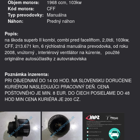
Objem motora:
1968 ccm, 103kw
Kód motora:
CFF
Typ prevodovky:
Manuálna
Náhon:
Predný náhon
Popis:
na škoda superb II kombi, combi pred faceliftom, 2,0tdi, 103kw, 
CFF, 213.671 km, 6 rýchlostná manuálna prevodovka, od roku 
2008, vnútorný , interiérový ventilátor na kúrenie,   použité 
originálne autosúčiastky z autovrakoviska 

Poznámka inzerenta:
PRI OBJEDNANÍ DO 14 00 HOD. NA SLOVENSKU DORUČENIE
KURIÉROM NASLEDUJÚCI PRACOVNÝ DEŇ. CENA
POŠTOVNÉHO JE MIN. 8 EUR. DO ČIECH POSIELAME DO 48
HOD MIN CENA KURIÉRA JE 200 CZ.