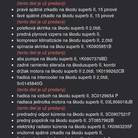
(tento diel je už predaný)
pravé spätné zrkadlo na škodu superb II, 15 pinové
ľavé spätné zrkadlo na škodu superb II, 15 pinové
(tento diel je už predaný)
poistková skrinka na škodu superb II 2,0tdi,
predná plynová vzpera na škodu superb II,
kompresor klimatizácie na škodu superb II, 2,0tdi
spínacia skrinka na škou superb II, 1K0905851B
(tento diel je už predaný)
abs pumpa na škodu superb II, 1K0907379BD
zadné ramienko stierača na škodusuperb II, kombi
držiak motora na škodu superb II 2,0tdi, 1K0199262CB
hadica na intercooler na škodu superb II 2,0tdi,
5n0145840G
(tento diel je už predaný)
hadica na vzduch na škodu superb II, 3C0129654 P
riadiaca jednotka motora na škodu superb II, 03L906018JB
(tento diel je už predaný)
predradný odpor kúrenia na škodu superb II, 3C0907521F
predný popolník na škodu superb II, 3T0857962B
elektrický radiator kúrenia na škodu superb II, 1K0963235F
vnútorné spätné zrkadlo na škodu superb II,