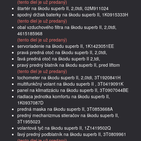
(tento diel je už predaný)
štartér na škodu superb II, 2,0tdi, 02M911024
spodný držiak baterky na škodu superb II, 1K0915333H
(tento diel je už predaný)
obal vzduchového filtra na škodu superb II, 2,0tdi,
4615185968
(tento diel je už predaný)
servoriadenie na škodu superb II, 1K1423051EE
pravá predná otoč na škodu superb II, 2,0tdi,
ľavá predná otoč na škodu superb II 2,tdi,
pravý predný blatník na škodu superb II, pred liftom
(tento diel je už predaný)
tochometer na škodu superb II, 2,0tdi, 3T1920841H
multifunkčný volant na škodu superb II , 3T0419091K
panel na klimatizáciu na škodu superb II, 3T0907044BE
riadiaca jednotka komfortu na škodu superb II,
1K0937087D
predná maska na škodu superb II, 3T0853668A
predný mechanizmus stieračov na škodu superb II,
3T1955023
volantová tyč na škodu superb II, 1Z1419502Q
ľavý predný podblatník na škodu superb II, 3T0809961
(tento diel je už predaný)