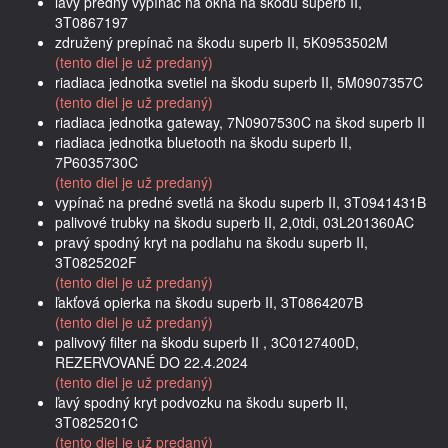
ľavý predný vypínač na okná na škodu superb II,
3T0867197
združený prepínač na škodu superb II, 5K0953502M
(tento diel je už predaný)
riadiaca jednotka svetiel na škodu superb II, 5M0907357C
(tento diel je už predaný)
riadiaca jednotka gateway, 7N0907530C na škod superb II
riadiaca jednotka bluetooth na škodu superb II,
7P6035730C
(tento diel je už predaný)
vypínač na predné svetlá na škodu superb II, 3T0941431B
palivové trubky na škodu superb II, 2,0tdi, 03L201360AC
pravý spodný kryt na podlahu na škodu superb II,
3T0825202F
(tento diel je už predaný)
ľakťová opierka na škodu superb II, 3T0864207B
(tento diel je už predaný)
palivový filter na škodu superb II , 3C0127400D,
REZERVOVANÉ DO 22.4.2024
(tento diel je už predaný)
ľavý spodný kryt podvozku na škodu superb II,
3T0825201C
(tento diel je už predaný)