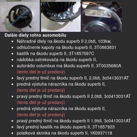
Dalšie diely tohto automobilu
Náhradné diely na škodu superb II 2,0tdi, 103kw,
odhlučnenie kapoty na škodu superb II, 3T0863831
kastlík na škodu superb II, 3T1857097C
nádobka ostrekovača na škodu superb II,
autorádio columbus ma škodu superb II, 3T0035680A
(tento diel je už predaný)
ľavý predný tlmič na škodu superb II, 2,0tdi, 3c0413031AT
predná výstuha nárazníka na škodu superb II,
(tento diel je už predaný)
pravý predný tlmič na škodu superb II 2,0tdi, 3c0413031AT
(tento diel je už predaný)
predná výstuha nárazníka na škodu superb II,
(tento diel je už predaný)
pravý predný tlmič na škodu superb II 1,9tdi, 3c0413031AT
ľavý predný kastlík na škodu superb II, 3T1857923
poistková skrinka na škodu superb II, 1K0937118