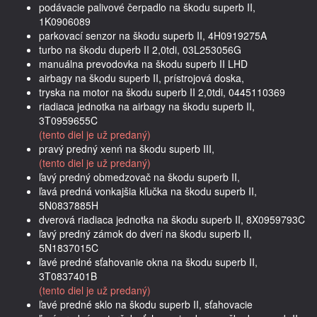
podávacie palivové čerpadlo na škodu superb II,
1K0906089
parkovací senzor na škodu superb II, 4H0919275A
turbo na škodu duperb II 2,0tdi, 03L253056G
manuálna prevodovka na škodu superb II LHD
airbagy na škodu superb II, prístrojová doska,
tryska na motor na škodu superb II 2,0tdi, 0445110369
riadiaca jednotka na airbagy na škodu superb II,
3T0959655C
(tento diel je už predaný)
pravý predný xenń na škodu superb III,
(tento diel je už predaný)
ľavý predný obmedzovač na škodu superb II,
ľavá predná vonkajšia kľučka na škodu superb II,
5N0837885H
dverová riadiaca jednotka na škodu superb II, 8X0959793C
ľavý predný zámok do dverí na škodu superb II,
5N1837015C
ľavé predné sťahovanie okna na škodu superb II,
3T0837401B
(tento diel je už predaný)
ľavé predné sklo na škodu superb II, sťahovacie