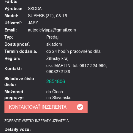
Farba:
Výrobca:
SKODA
Model:
SUPERB (3T), 08-15
Užívateľ:
JAPZ
Email:
autodielyjapz@gmail.com
Typ:
Predaj
Dostupnosť:
skladom
Termín dodania:
do 24 hodín pracovného dňa
Región:
Žilinský kraj
okr. MARTIN, tel. 0917 224 990,
Kontakt:
0908272136
Skladové číslo
2854806
dielu:
Možnosti
do Čiech
prepravy:
na Slovensko
ZOBRAZIŤ VŠETKY INZERÁTY UŽÍVATEĽA
Detaily vozu: