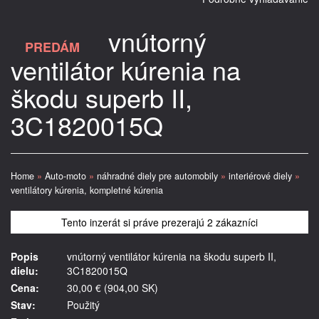
vnútorný
PREDÁM
ventilátor kúrenia na
škodu superb II,
3C1820015Q
Home
»
Auto-moto
»
náhradné diely pre automobily
»
interiérové diely
»
ventilátory kúrenia, kompletné kúrenia
Tento inzerát si práve prezerajú 2 zákazníci
Popis
vnútorný ventilátor kúrenia na škodu superb II,
dielu:
3C1820015Q
Cena:
30,00 € (904,00 SK)
Stav:
Použitý