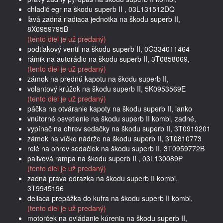
chladič egr na škodu superb II , 03L131512DQ
ľavá zadná riadiaca jednotka na škodu superb II,
8X0959795B
(tento diel je už predaný)
podtlakový ventil na škodu superb II, 0G334011464
rámik na autorádio na škodu superb II, 3T0858069,
(tento diel je už predaný)
zámok na prednú kapotu na škodu superb II,
volantový krúžok na škodu superb II, 5K0953569E
(tento diel je už predaný)
páčka na otváranie kapoty na škodu superb II, lanko
vnútorné osvetlenie na škodu superb II kombi, zadné,
vypínač na ohrev sedačky na škodu superb II, 3T0919201
zámok na víčko nádrže na škodu superb II, 3T0810773
relé na ohrev sedačiek na škodu superb II, 3T0959772B
palivová rampa na škodu superb II , 03L130089P
(tento diel je už predaný)
zadná prava odrazka na škodu superb II kombi,
3T9945196
deliaca prepážka do kufra na škodu superb II kombi,
(tento diel je už predaný)
motorček na ovládanie kúrenia na škodu superb II,