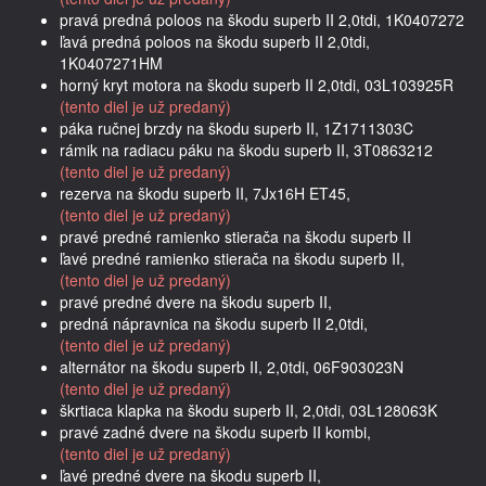
pravá predná poloos na škodu superb II 2,0tdi, 1K0407272
ľavá predná poloos na škodu superb II 2,0tdi,
1K0407271HM
horný kryt motora na škodu superb II 2,0tdi, 03L103925R
(tento diel je už predaný)
páka ručnej brzdy na škodu superb II, 1Z1711303C
rámik na radiacu páku na škodu superb II, 3T0863212
(tento diel je už predaný)
rezerva na škodu superb II, 7Jx16H ET45,
(tento diel je už predaný)
pravé predné ramienko stierača na škodu superb II
ľavé predné ramienko stierača na škodu superb II,
(tento diel je už predaný)
pravé predné dvere na škodu superb II,
predná nápravnica na škodu superb II 2,0tdi,
(tento diel je už predaný)
alternátor na škodu superb II, 2,0tdi, 06F903023N
(tento diel je už predaný)
škrtiaca klapka na škodu superb II, 2,0tdi, 03L128063K
pravé zadné dvere na škodu superb II kombi,
(tento diel je už predaný)
ľavé predné dvere na škodu superb II,