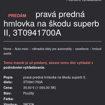
pravá predná
PREDÁM
hmlovka na škodu superb
II, 3T0941700A
Home
»
Auto-moto
»
náhradné diely pre automobily
»
osvetlenie
»
hmlové
svetlá
Tento inzerát je už predaný, skúste tento diel vyhľadať v
podrobném vyhľadávanie.
Popis
pravá predná hmlovka na škodu superb II,
dielu:
3T0941700A
Cena:
35,00 € (1 054,00 SK)
Stav:
Použitý
Farba:
Výrobca:
SKODA