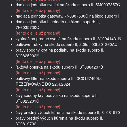
riadiaca jednotka svetiel na škodu superb II, 5M0907357C
(tento diel je už predaný)
riadiaca jednotka gateway, 7N0907530C na škod superb II
riadiaca jednotka bluetooth na škodu superb II,
7P6035730C
(tento diel je už predaný)
vypínač na predné svetlá na škodu superb II, 3T0941431B
palivové trubky na škodu superb II, 2,0tdi, 03L201360AC
pravý spodný kryt na podlahu na škodu superb II,
3T0825202F
(tento diel je už predaný)
ľakťová opierka na škodu superb II, 3T0864207B
(tento diel je už predaný)
palivový filter na škodu superb II , 3C0127400D,
REZERVOVANÉ DO 22.4.2024
(tento diel je už predaný)
ľavý spodný kryt podvozku na škodu superb II,
3T0825201C
(tento diel je už predaný)
ľavý predný výduch kúrenia na škodu superb II, 3T0819701
pravý predný výduch kúrenia na škodu superb II,
3T0819702