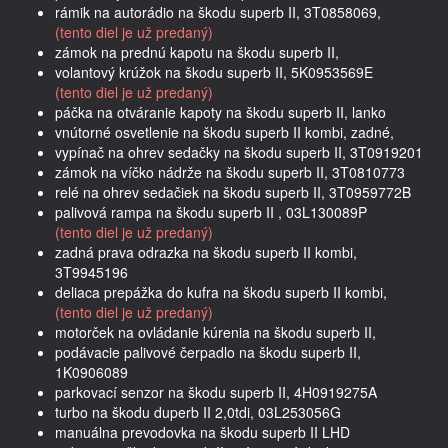
rámik na autorádio na škodu superb II, 3T0858069,
(tento diel je už predaný)
zámok na prednú kapotu na škodu superb II,
volantový krúžok na škodu superb II, 5K0953569E
(tento diel je už predaný)
páčka na otváranie kapoty na škodu superb II, lanko
vnútorné osvetlenie na škodu superb II kombi, zadné,
vypínač na ohrev sedačky na škodu superb II, 3T0919201
zámok na víčko nádrže na škodu superb II, 3T0810773
relé na ohrev sedačiek na škodu superb II, 3T0959772B
palivová rampa na škodu superb II , 03L130089P
(tento diel je už predaný)
zadná prava odrazka na škodu superb II kombi,
3T9945196
deliaca prepážka do kufra na škodu superb II kombi,
(tento diel je už predaný)
motorček na ovládanie kúrenia na škodu superb II,
podávacie palivové čerpadlo na škodu superb II,
1K0906089
parkovací senzor na škodu superb II, 4H0919275A
turbo na škodu duperb II 2,0tdi, 03L253056G
manuálna prevodovka na škodu superb II LHD