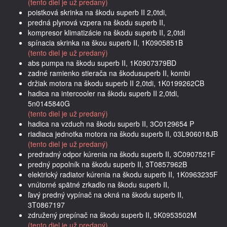
(tento diel je už predaný)
poistková skrinka na škodu superb II 2,0tdi,
predná plynová vzpera na škodu superb II,
kompresor klimatizácie na škodu superb II, 2,0tdi
spínacia skrinka na škou superb II, 1K0905851B
(tento diel je už predaný)
abs pumpa na škodu superb II, 1K0907379BD
zadné ramienko stierača na škodusuperb II, kombi
držiak motora na škodu superb II 2,0tdi, 1K0199262CB
hadica na intercooler na škodu superb II 2,0tdi,
5n0145840G
(tento diel je už predaný)
hadica na vzduch na škodu superb II, 3C0129654 P
riadiaca jednotka motora na škodu superb II, 03L906018JB
(tento diel je už predaný)
predradný odpor kúrenia na škodu superb II, 3C0907521F
predný popolník na škodu superb II, 3T0857962B
elektrický radiator kúrenia na škodu superb II, 1K0963235F
vnútorné spätné zrkadlo na škodu superb II,
ľavý predný vypínač na okná na škodu superb II,
3T0867197
združený prepínač na škodu superb II, 5K0953502M
(tento diel je už predaný)