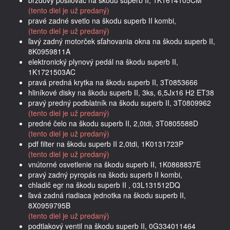
(tento diel je už predaný)
pravé zadné svetlo na škodu superb II kombi,
(tento diel je už predaný)
ľavý zadný motorček sťahovania okna na škodu superb II,
8K0959811A
elektronický plynový pedál na škodu superb II,
1K1721503AC
pravá predná krytka na škodu superb II, 3T0853666
hliníkové disky na škodu superb II, 3ks, 6,5Jx16 H2 ET38
pravý predný podblatník na škodu superb II, 3T0809962
(tento diel je už predaný)
predné čelo na škodu superb II, 2,0tdi, 3T0805588D
(tento diel je už predaný)
pdf filter na škodu superb II 2,0tdi, 1K0131723P
(tento diel je už predaný)
vnútorné osvetlenie na škodu superb II, 1K0868837E
pravý zadný pyropás na škodu superb II kombi,
chladič egr na škodu superb II , 03L131512DQ
ľavá zadná riadiaca jednotka na škodu superb II,
8X0959795B
(tento diel je už predaný)
podtlakový ventil na škodu superb II, 0G334011464