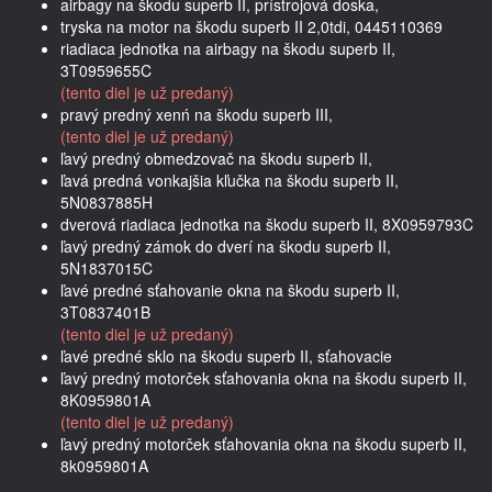
airbagy na škodu superb II, prístrojová doska,
tryska na motor na škodu superb II 2,0tdi, 0445110369
riadiaca jednotka na airbagy na škodu superb II,
3T0959655C
(tento diel je už predaný)
pravý predný xenń na škodu superb III,
(tento diel je už predaný)
ľavý predný obmedzovač na škodu superb II,
ľavá predná vonkajšia kľučka na škodu superb II,
5N0837885H
dverová riadiaca jednotka na škodu superb II, 8X0959793C
ľavý predný zámok do dverí na škodu superb II,
5N1837015C
ľavé predné sťahovanie okna na škodu superb II,
3T0837401B
(tento diel je už predaný)
ľavé predné sklo na škodu superb II, sťahovacie
ľavý predný motorček sťahovania okna na škodu superb II,
8K0959801A
(tento diel je už predaný)
ľavý predný motorček sťahovania okna na škodu superb II,
8k0959801A