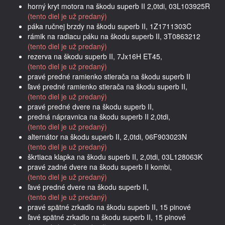
horný kryt motora na škodu superb II 2,0tdi, 03L103925R
(tento diel je už predaný)
páka ručnej brzdy na škodu superb II, 1Z1711303C
rámik na radiacu páku na škodu superb II, 3T0863212
(tento diel je už predaný)
rezerva na škodu superb II, 7Jx16H ET45,
(tento diel je už predaný)
pravé predné ramienko stierača na škodu superb II
ľavé predné ramienko stierača na škodu superb II,
(tento diel je už predaný)
pravé predné dvere na škodu superb II,
predná nápravnica na škodu superb II 2,0tdi,
(tento diel je už predaný)
alternátor na škodu superb II, 2,0tdi, 06F903023N
(tento diel je už predaný)
škrtiaca klapka na škodu superb II, 2,0tdi, 03L128063K
pravé zadné dvere na škodu superb II kombi,
(tento diel je už predaný)
ľavé predné dvere na škodu superb II,
(tento diel je už predaný)
pravé spätné zrkadlo na škodu superb II, 15 pinové
ľavé spätné zrkadlo na škodu superb II, 15 pinové