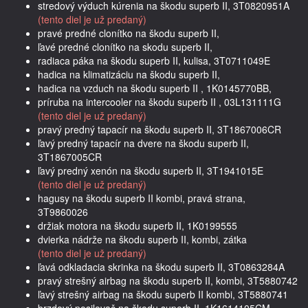
stredový výduch kúrenia na škodu superb II, 3T0820951A
(tento diel je už predaný)
pravé predné clonítko na škodu superb II,
ľavé predné clonítko na skodu superb II,
radiaca páka na škodu superb II, kulisa, 3T0711049E
hadica na klimatizáciu na škodu superb II,
hadica na vzduch na škodu superb II , 1K0145770BB,
príruba na intercooler na škodu superb II , 03L131111G
(tento diel je už predaný)
pravý predný tapacír na škodu superb II, 3T1867006CR
ľavý predný tapacír na dvere na škodu superb II,
3T1867005CR
ľavý predný xenón na škodu superb II, 3T1941015E
(tento diel je už predaný)
hagusy na škodu superb II kombi, pravá strana,
3T9860026
držiak motora na škodu superb II, 1K0199555
dvierka nádrže na škodu superb II, kombi, zátka
(tento diel je už predaný)
ľavá odkladacia skrinka na škodu superb II, 3T0863284A
pravý strešný airbag na škodu superb II, kombi, 3T5880742
ľavý strešný airbag na škodu superb II kombi, 3T5880741
brzdový posilovač na škodu superb II, 1K1614105CM