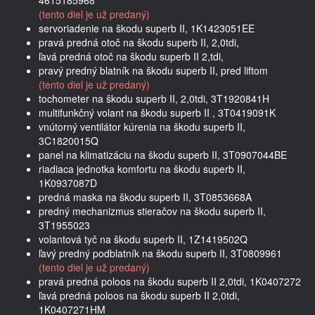
(tento diel je už predaný)
servoriadenie na škodu superb II, 1K1423051EE
pravá predná otoč na škodu superb II, 2,0tdi,
ľavá predná otoč na škodu superb II 2,tdi,
pravý predný blatník na škodu superb II, pred liftom
(tento diel je už predaný)
tochometer na škodu superb II, 2,0tdi, 3T1920841H
multifunkčný volant na škodu superb II , 3T0419091K
vnútorný ventilátor kúrenia na škodu superb II,
3C1820015Q
panel na klimatizáciu na škodu superb II, 3T0907044BE
riadiaca jednotka komfortu na škodu superb II,
1K0937087D
predná maska na škodu superb II, 3T0853668A
predný mechanizmus stieračov na škodu superb II,
3T1955023
volantová tyč na škodu superb II, 1Z1419502Q
ľavý predný podblatník na škodu superb II, 3T0809961
(tento diel je už predaný)
pravá predná poloos na škodu superb II 2,0tdi, 1K0407272
ľavá predná poloos na škodu superb II 2,0tdi,
1K0407271HM