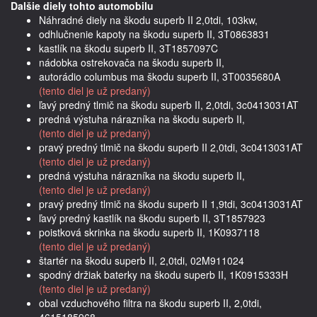
Dalšie diely tohto automobilu
Náhradné diely na škodu superb II 2,0tdi, 103kw,
odhlučnenie kapoty na škodu superb II, 3T0863831
kastlík na škodu superb II, 3T1857097C
nádobka ostrekovača na škodu superb II,
autorádio columbus ma škodu superb II, 3T0035680A
(tento diel je už predaný)
ľavý predný tlmič na škodu superb II, 2,0tdi, 3c0413031AT
predná výstuha nárazníka na škodu superb II,
(tento diel je už predaný)
pravý predný tlmič na škodu superb II 2,0tdi, 3c0413031AT
(tento diel je už predaný)
predná výstuha nárazníka na škodu superb II,
(tento diel je už predaný)
pravý predný tlmič na škodu superb II 1,9tdi, 3c0413031AT
ľavý predný kastlík na škodu superb II, 3T1857923
poistková skrinka na škodu superb II, 1K0937118
(tento diel je už predaný)
štartér na škodu superb II, 2,0tdi, 02M911024
spodný držiak baterky na škodu superb II, 1K0915333H
(tento diel je už predaný)
obal vzduchového filtra na škodu superb II, 2,0tdi,
4615185968