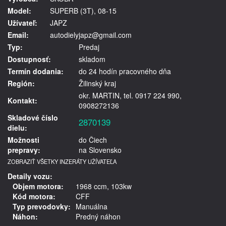
Model:
SUPERB (3T), 08-15
Užívateľ:
JAPZ
Email:
autodielyjapz@gmail.com
Typ:
Predaj
Dostupnosť:
skladom
Termín dodania:
do 24 hodín pracovného dňa
Región:
Žilinský kraj
okr. MARTIN, tel. 0917 224 990,
Kontakt:
0908272136
Skladové číslo
2870139
dielu:
Možnosti
do Čiech
prepravy:
na Slovensko
ZOBRAZIŤ VŠETKY INZERÁTY UŽÍVATEĽA
Detaily vozu:
Objem motora:
1968 ccm, 103kw
Kód motora:
CFF
Typ prevodovky:
Manuálna
Náhon:
Predný náhon