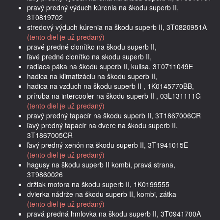
pravý predný výduch kúrenia na škodu superb II,
3T0819702
stredový výduch kúrenia na škodu superb II, 3T0820951A
(tento diel je už predaný)
pravé predné clonítko na škodu superb II,
ľavé predné clonítko na skodu superb II,
radiaca páka na škodu superb II, kulisa, 3T0711049E
hadica na klimatizáciu na škodu superb II,
hadica na vzduch na škodu superb II , 1K0145770BB,
príruba na intercooler na škodu superb II , 03L131111G
(tento diel je už predaný)
pravý predný tapacír na škodu superb II, 3T1867006CR
ľavý predný tapacír na dvere na škodu superb II,
3T1867005CR
ľavý predný xenón na škodu superb II, 3T1941015E
(tento diel je už predaný)
hagusy na škodu superb II kombi, pravá strana,
3T9860026
držiak motora na škodu superb II, 1K0199555
dvierka nádrže na škodu superb II, kombi, zátka
(tento diel je už predaný)
pravá predná hmlovka na škodu superb II, 3T0941700A