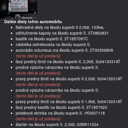
Dalšie diely tohto automobilu
Náhradné diely na škodu superb II 2,0tdi, 103kw,
odhlučnenie kapoty na škodu superb II, 3T0863831
kastlík na škodu superb II, 3T1857097C
nádobka ostrekovača na škodu superb II,
autorádio columbus ma škodu superb II, 3T0035680A
(tento diel je už predaný)
ľavý predný tlmič na škodu superb II, 2,0tdi, 3c0413031AT
predná výstuha nárazníka na škodu superb II,
(tento diel je už predaný)
pravý predný tlmič na škodu superb II 2,0tdi, 3c0413031AT
(tento diel je už predaný)
predná výstuha nárazníka na škodu superb II,
(tento diel je už predaný)
pravý predný tlmič na škodu superb II 1,9tdi, 3c0413031AT
ľavý predný kastlík na škodu superb II, 3T1857923
poistková skrinka na škodu superb II, 1K0937118
(tento diel je už predaný)
štartér na škodu superb II, 2,0tdi, 02M911024