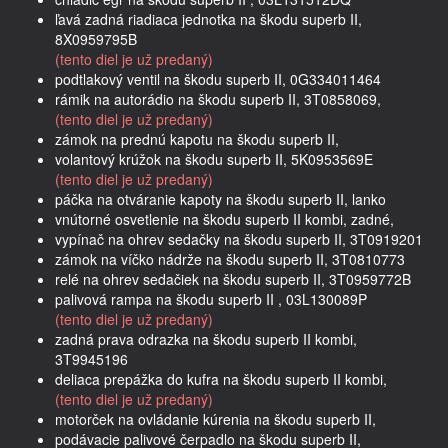
ľavá zadná riadiaca jednotka na škodu superb II,
8X0959795B
(tento diel je už predaný)
podtlakový ventil na škodu superb II, 0G334011464
rámik na autorádio na škodu superb II, 3T0858069,
(tento diel je už predaný)
zámok na prednú kapotu na škodu superb II,
volantový krúžok na škodu superb II, 5K0953569E
(tento diel je už predaný)
páčka na otváranie kapoty na škodu superb II, lanko
vnútorné osvetlenie na škodu superb II kombi, zadné,
vypínač na ohrev sedačky na škodu superb II, 3T0919201
zámok na víčko nádrže na škodu superb II, 3T0810773
relé na ohrev sedačiek na škodu superb II, 3T0959772B
palivová rampa na škodu superb II , 03L130089P
(tento diel je už predaný)
zadná prava odrazka na škodu superb II kombi,
3T9945196
deliaca prepážka do kufra na škodu superb II kombi,
(tento diel je už predaný)
motorček na ovládanie kúrenia na škodu superb II,
podávacie palivové čerpadlo na škodu superb II,