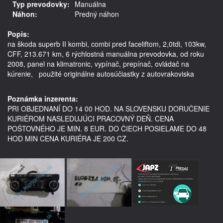
Typ prevodovky:
Manuálna
Náhon:
Predný náhon
Popis:
na škoda superb II kombi, combi pred faceliftom, 2,0tdi, 103kw, 
CFF, 213.671 km, 6 rýchlostná manuálna prevodovka, od roku 
2008, panel na klimatronic, vypínač, prepínač, ovládač na 
kúrenie,   použité originálne autosúčiastky z autovrakoviska 

Poznámka inzerenta:
PRI OBJEDNANÍ DO 14 00 HOD. NA SLOVENSKU DORUČENIE
KURIÉROM NASLEDUJÚCI PRACOVNÝ DEŇ. CENA
POŠTOVNÉHO JE MIN. 8 EUR. DO ČIECH POSIELAME DO 48
HOD MIN CENA KURIÉRA JE 200 CZ.