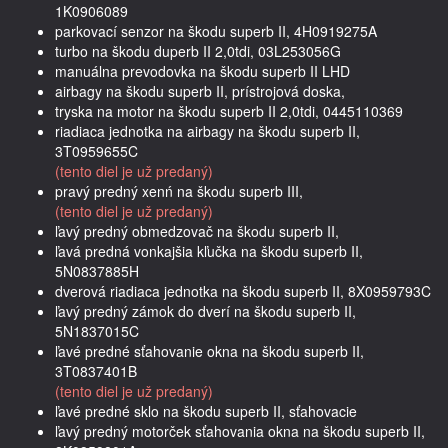
1K0906089
parkovací senzor na škodu superb II, 4H0919275A
turbo na škodu duperb II 2,0tdi, 03L253056G
manuálna prevodovka na škodu superb II LHD
airbagy na škodu superb II, prístrojová doska,
tryska na motor na škodu superb II 2,0tdi, 0445110369
riadiaca jednotka na airbagy na škodu superb II,
3T0959655C
(tento diel je už predaný)
pravý predný xenń na škodu superb III,
(tento diel je už predaný)
ľavý predný obmedzovač na škodu superb II,
ľavá predná vonkajšia kľučka na škodu superb II,
5N0837885H
dverová riadiaca jednotka na škodu superb II, 8X0959793C
ľavý predný zámok do dverí na škodu superb II,
5N1837015C
ľavé predné sťahovanie okna na škodu superb II,
3T0837401B
(tento diel je už predaný)
ľavé predné sklo na škodu superb II, sťahovacie
ľavý predný motorček sťahovania okna na škodu superb II,