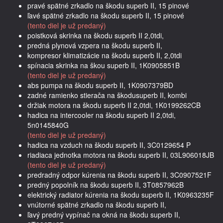
pravé spätné zrkadlo na škodu superb II, 15 pinové
ľavé spätné zrkadlo na škodu superb II, 15 pinové
(tento diel je už predaný)
poistková skrinka na škodu superb II 2,0tdi,
predná plynová vzpera na škodu superb II,
kompresor klimatizácie na škodu superb II, 2,0tdi
spínacia skrinka na škou superb II, 1K0905851B
(tento diel je už predaný)
abs pumpa na škodu superb II, 1K0907379BD
zadné ramienko stierača na škodusuperb II, kombi
držiak motora na škodu superb II 2,0tdi, 1K0199262CB
hadica na intercooler na škodu superb II 2,0tdi,
5n0145840G
(tento diel je už predaný)
hadica na vzduch na škodu superb II, 3C0129654 P
riadiaca jednotka motora na škodu superb II, 03L906018JB
(tento diel je už predaný)
predradný odpor kúrenia na škodu superb II, 3C0907521F
predný popolník na škodu superb II, 3T0857962B
elektrický radiator kúrenia na škodu superb II, 1K0963235F
vnútorné spätné zrkadlo na škodu superb II,
ľavý predný vypínač na okná na škodu superb II,