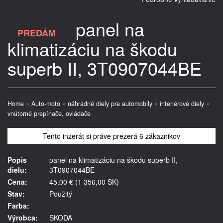
panel na
PREDÁM
klimatizáciu na škodu
superb II, 3T0907044BE
Home
»
Auto-moto
»
náhradné diely pre automobily
»
interiérové diely
»
vnútorné prepínače, ovládače
Tento inzerát si práve prezerá 6 zákaznikov
Popis
panel na klimatizáciu na škodu superb II,
dielu:
3T0907044BE
Cena:
45,00 € (1 356,00 SK)
Stav:
Použitý
Farba:
Výrobca:
SKODA