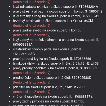
(tento diel je už predaný)
ľavá odkladacia skrinka na škodu superb II, 3T0863284A
pravý strešný airbag na škodu superb II, kombi, 3T5880742
ľavý strešný airbag na škodu superb II kombi, 3T5880741
brzdový posilovač na škodu superb II, 1K1614105CM
(tento diel je už predaný)
pravé zadné svetlo na škodu superb II kombi,
(tento diel je už predaný)
ľavý zadný motorček sťahovania okna na škodu superb II,
8K0959811A
elektronický plynový pedál na škodu superb II,
1K1721503AC
pravá predná krytka na škodu superb II, 3T0853666
hliníkové disky na škodu superb II, 3ks, 6,5Jx16 H2 ET38
pravý predný podblatník na škodu superb II, 3T0809962
(tento diel je už predaný)
predné čelo na škodu superb II, 2,0tdi, 3T0805588D
(tento diel je už predaný)
pdf filter na škodu superb II 2,0tdi, 1K0131723P
(tento diel je už predaný)
vnútorné osvetlenie na škodu superb II, 1K0868837E
pravý zadný pyropás na škodu superb II kombi,
chladič egr na škodu superb II , 03L131512DQ