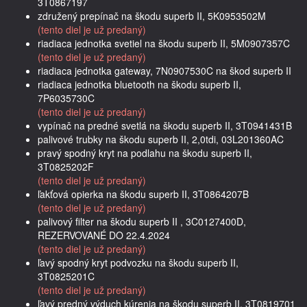
3T0867197
združený prepínač na škodu superb II, 5K0953502M
(tento diel je už predaný)
riadiaca jednotka svetiel na škodu superb II, 5M0907357C
(tento diel je už predaný)
riadiaca jednotka gateway, 7N0907530C na škod superb II
riadiaca jednotka bluetooth na škodu superb II,
7P6035730C
(tento diel je už predaný)
vypínač na predné svetlá na škodu superb II, 3T0941431B
palivové trubky na škodu superb II, 2,0tdi, 03L201360AC
pravý spodný kryt na podlahu na škodu superb II,
3T0825202F
(tento diel je už predaný)
ľakťová opierka na škodu superb II, 3T0864207B
(tento diel je už predaný)
palivový filter na škodu superb II , 3C0127400D,
REZERVOVANÉ DO 22.4.2024
(tento diel je už predaný)
ľavý spodný kryt podvozku na škodu superb II,
3T0825201C
(tento diel je už predaný)
ľavý predný výduch kúrenia na škodu superb II, 3T0819701