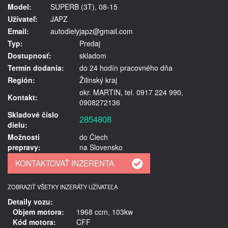
Model:
SUPERB (3T), 08-15
Užívateľ:
JAPZ
Email:
autodielyjapz@gmail.com
Typ:
Predaj
Dostupnosť:
skladom
Termín dodania:
do 24 hodín pracovného dňa
Región:
Žilinský kraj
okr. MARTIN, tel. 0917 224 990,
Kontakt:
0908272136
Skladové číslo
2854808
dielu:
Možnosti
do Čiech
prepravy:
na Slovensko
ZOBRAZIŤ VŠETKY INZERÁTY UŽÍVATEĽA
Detaily vozu:
Objem motora:
1968 ccm, 103kw
Kód motora:
CFF