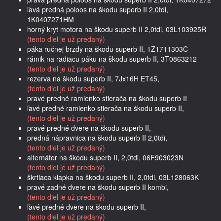
ľavá predná poloos na škodu superb II 2,0tdi,
1K0407271HM
horný kryt motora na škodu superb II 2,0tdi, 03L103925R
(tento diel je už predaný)
páka ručnej brzdy na škodu superb II, 1Z1711303C
rámik na radiacu páku na škodu superb II, 3T0863212
(tento diel je už predaný)
rezerva na škodu superb II, 7Jx16H ET45,
(tento diel je už predaný)
pravé predné ramienko stierača na škodu superb II
ľavé predné ramienko stierača na škodu superb II,
(tento diel je už predaný)
pravé predné dvere na škodu superb II,
predná nápravnica na škodu superb II 2,0tdi,
(tento diel je už predaný)
alternátor na škodu superb II, 2,0tdi, 06F903023N
(tento diel je už predaný)
škrtiaca klapka na škodu superb II, 2,0tdi, 03L128063K
pravé zadné dvere na škodu superb II kombi,
(tento diel je už predaný)
ľavé predné dvere na škodu superb II,
(tento diel je už predaný)