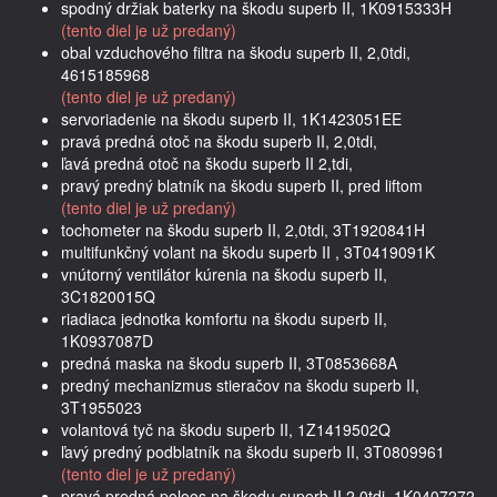
spodný držiak baterky na škodu superb II, 1K0915333H
(tento diel je už predaný)
obal vzduchového filtra na škodu superb II, 2,0tdi,
4615185968
(tento diel je už predaný)
servoriadenie na škodu superb II, 1K1423051EE
pravá predná otoč na škodu superb II, 2,0tdi,
ľavá predná otoč na škodu superb II 2,tdi,
pravý predný blatník na škodu superb II, pred liftom
(tento diel je už predaný)
tochometer na škodu superb II, 2,0tdi, 3T1920841H
multifunkčný volant na škodu superb II , 3T0419091K
vnútorný ventilátor kúrenia na škodu superb II,
3C1820015Q
riadiaca jednotka komfortu na škodu superb II,
1K0937087D
predná maska na škodu superb II, 3T0853668A
predný mechanizmus stieračov na škodu superb II,
3T1955023
volantová tyč na škodu superb II, 1Z1419502Q
ľavý predný podblatník na škodu superb II, 3T0809961
(tento diel je už predaný)
pravá predná poloos na škodu superb II 2,0tdi, 1K0407272