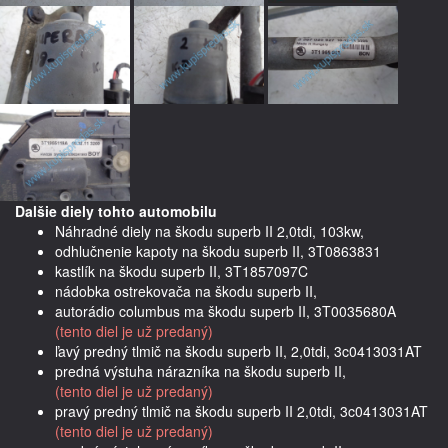
Dalšie diely tohto automobilu
Náhradné diely na škodu superb II 2,0tdi, 103kw,
odhlučnenie kapoty na škodu superb II, 3T0863831
kastlík na škodu superb II, 3T1857097C
nádobka ostrekovača na škodu superb II,
autorádio columbus ma škodu superb II, 3T0035680A
(tento diel je už predaný)
ľavý predný tlmič na škodu superb II, 2,0tdi, 3c0413031AT
predná výstuha nárazníka na škodu superb II,
(tento diel je už predaný)
pravý predný tlmič na škodu superb II 2,0tdi, 3c0413031AT
(tento diel je už predaný)