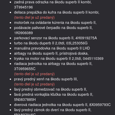
zadná prava odrazka na škodu superb II kombi,
3T9945196
deliaca prepážka do kufra na škodu superb II kombi,
(tento diel je už predaný)
motorček na ovládanie kúrenia na škodu superb II,
podávacie palivové čerpadlo na škodu superb II,
1K0906089
parkovací senzor na škodu superb II, 4H0919275A
turbo na škodu duperb II 2,0tdi, 03L253056G
manuálna prevodovka na škodu superb II LHD
airbagy na škodu superb II, prístrojová doska,
tryska na motor na škodu superb II 2,0tdi, 0445110369
riadiaca jednotka na airbagy na škodu superb II,
3T0959655C
(tento diel je už predaný)
pravý predný xenń na škodu superb III,
(tento diel je už predaný)
ľavý predný obmedzovač na škodu superb II,
ľavá predná vonkajšia kľučka na škodu superb II,
5N0837885H
dverová riadiaca jednotka na škodu superb II, 8X0959793C
ľavý predný zámok do dverí na škodu superb II,
5N1837015C