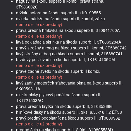
hagusy na škodu superb II kombi, pravá strana,
3T9860026
držiak motora na škodu superb II, 1K0199555
dvierka nádrže na škodu superb II, kombi, zátka
(tento diel je už predaný)
pravá predná hmlovka na škodu superb II, 3T0941700A
(tento diel je už predaný)
ľavá odkladacia skrinka na škodu superb II, 3T0863284A
pravý strešný airbag na škodu superb II, kombi, 3T5880742
ľavý strešný airbag na škodu superb II kombi, 3T5880741
brzdový posilovač na škodu superb II, 1K1614105CM
(tento diel je už predaný)
pravé zadné svetlo na škodu superb II kombi,
(tento diel je už predaný)
ľavý zadný motorček sťahovania okna na škodu superb II,
8K0959811A
elektronický plynový pedál na škodu superb II,
1K1721503AC
pravá predná krytka na škodu superb II, 3T0853666
hliníkové disky na škodu superb II, 3ks, 6,5Jx16 H2 ET38
pravý predný podblatník na škodu superb II, 3T0809962
(tento diel je už predaný)
predné čelo na škodu superb II, 2,0tdi, 3T0805588D