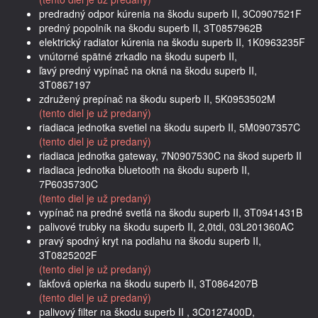
predradný odpor kúrenia na škodu superb II, 3C0907521F
predný popolník na škodu superb II, 3T0857962B
elektrický radiator kúrenia na škodu superb II, 1K0963235F
vnútorné spätné zrkadlo na škodu superb II,
ľavý predný vypínač na okná na škodu superb II,
3T0867197
združený prepínač na škodu superb II, 5K0953502M
(tento diel je už predaný)
riadiaca jednotka svetiel na škodu superb II, 5M0907357C
(tento diel je už predaný)
riadiaca jednotka gateway, 7N0907530C na škod superb II
riadiaca jednotka bluetooth na škodu superb II,
7P6035730C
(tento diel je už predaný)
vypínač na predné svetlá na škodu superb II, 3T0941431B
palivové trubky na škodu superb II, 2,0tdi, 03L201360AC
pravý spodný kryt na podlahu na škodu superb II,
3T0825202F
(tento diel je už predaný)
ľakťová opierka na škodu superb II, 3T0864207B
(tento diel je už predaný)
palivový filter na škodu superb II , 3C0127400D,