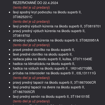
REZERVOVANÉ DO 22.4.2024
(tento diel je už predaný)
ľavý spodný kryt podvozku na škodu superb II,
3T0825201C
(tento diel je už predaný)
ľavý predný výduch kúrenia na škodu superb II, 3T0819701
pravý predný výduch kúrenia na škodu superb II,
3T0819702
stredový výduch kúrenia na škodu superb II, 3T0820951A
(tento diel je už predaný)
pravé predné clonítko na škodu superb II,
ľavé predné clonítko na skodu superb II,
radiaca páka na škodu superb II, kulisa, 3T0711049E
hadica na klimatizáciu na škodu superb II,
hadica na vzduch na škodu superb II , 1K0145770BB,
príruba na intercooler na škodu superb II , 03L131111G
(tento diel je už predaný)
pravý predný tapacír na škodu superb II, 3T1867006CR
ľavý predný tapacír na dvere na škodu superb II,
3T1867005CR
ľavý predný xenón na škodu superb II, 3T1941015E
(tento diel je už predaný)