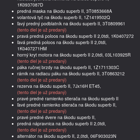
1K0937087D
predná maska na škodu superb II, 3T0853668A
volantová tyč na škodu superb II, 1Z1419502Q
ľavý predný podblatník na škodu superb II, 3T0809961
(tento diel je už predaný)
pravá predná poloos na škodu superb II 2,0tdi, 1K0407272
ľavá predná poloos na škodu superb II 2,0tdi,
1K0407271HM
horný kryt motora na škodu superb II 2,0tdi, 03L103925R
(tento diel je už predaný)
páka ručnej brzdy na škodu superb II, 1Z1711303C
rámik na radiacu páku na škodu superb II, 3T0863212
(tento diel je už predaný)
rezerva na škodu superb II, 7Jx16H ET45,
(tento diel je už predaný)
pravé predné ramienko stierača na škodu superb II
ľavé predné ramienko stierača na škodu superb II,
(tento diel je už predaný)
pravé predné dvere na škodu superb II,
predná nápravnica na škodu superb II 2,0tdi,
(tento diel je už predaný)
alternátor na škodu superb II, 2,0tdi, 06F903023N