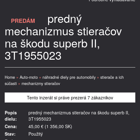
predný
PREDÁM
mechanizmus stieračov
na škodu superb II,
3T1955023
Home
»
Auto-moto
»
náhradné diely pre automobily
»
stierače a ich
súčasti
»
mechanizmy stieračov
Tento inzerát si práve prezerá 7 zákaznikov
Popis
predný mechanizmus stieračov na škodu superb II,
dielu:
3T1955023
Cena:
45,00 € (1 356,00 SK)
Stav:
Použitý