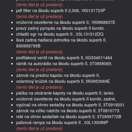
(tento diel je už predaný)
pdf filter na škodu superb II 2,0tdi, 1K0131723P
(tento diel je už predaný)
vnútorné osvetlenie na škodu superb II, 1K0868837E
pravý zadný pyropás na škodu superb II kombi,
chladič egr na škodu superb II , 03L131512DQ
ľavá zadná riadiaca jednotka na škodu superb II,
8X0959795B
(tento diel je už predaný)
podtlakový ventil na škodu superb II, 0G334011464
rámik na autorádio na škodu superb II, 3T0858069,
(tento diel je už predaný)
zámok na prednú kapotu na škodu superb II,
volantový krúžok na škodu superb II, 5K0953569E
(tento diel je už predaný)
páčka na otváranie kapoty na škodu superb II, lanko
vnútorné osvetlenie na škodu superb II kombi, zadné,
vypínač na ohrev sedačky na škodu superb II, 3T0919201
zámok na víčko nádrže na škodu superb II, 3T0810773
relé na ohrev sedačiek na škodu superb II, 3T0959772B
palivová rampa na škodu superb II , 03L130089P
(tento diel je už predaný)