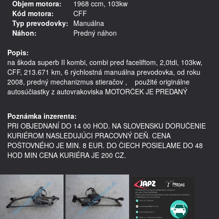
Objem motora:
1968 ccm, 103kw
Kód motora:
CFF
Typ prevodovky:
Manuálna
Náhon:
Predný náhon
Popis:
na škoda superb II kombi, combi pred faceliftom, 2,0tdi, 103kw, 
CFF, 213.671 km, 6 rýchlostná manuálna prevodovka, od roku 
2008, predný mechanizmus stieračov ,    použité originálne 
autosúčiastky z autovrakoviska MOTORČEK JE PREDANÝ

Poznámka inzerenta:
PRI OBJEDNANÍ DO 14 00 HOD. NA SLOVENSKU DORUČENIE
KURIÉROM NASLEDUJÚCI PRACOVNÝ DEŇ. CENA
POŠTOVNÉHO JE MIN. 8 EUR. DO ČIECH POSIELAME DO 48
HOD MIN CENA KURIÉRA JE 200 CZ.