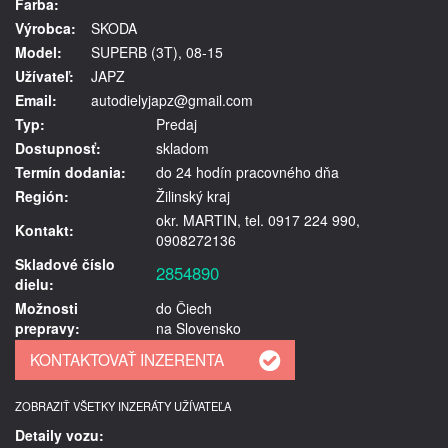
Farba:
Výrobca:
SKODA
Model:
SUPERB (3T), 08-15
Užívateľ:
JAPZ
Email:
autodielyjapz@gmail.com
Typ:
Predaj
Dostupnosť:
skladom
Termín dodania:
do 24 hodín pracovného dňa
Región:
Žilinský kraj
okr. MARTIN, tel. 0917 224 990,
Kontakt:
0908272136
Skladové číslo
2854890
dielu:
Možnosti
do Čiech
prepravy:
na Slovensko
ZOBRAZIŤ VŠETKY INZERÁTY UŽÍVATEĽA
Detaily vozu: