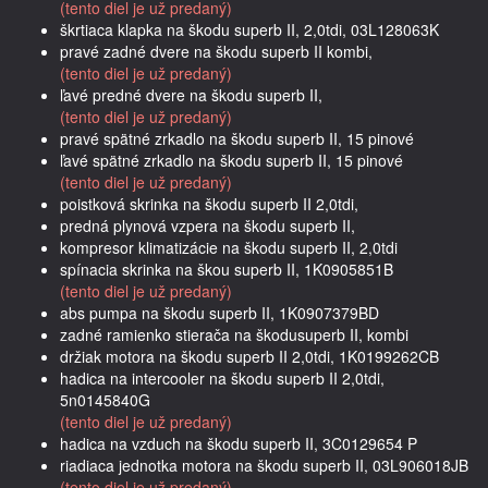
(tento diel je už predaný)
škrtiaca klapka na škodu superb II, 2,0tdi, 03L128063K
pravé zadné dvere na škodu superb II kombi,
(tento diel je už predaný)
ľavé predné dvere na škodu superb II,
(tento diel je už predaný)
pravé spätné zrkadlo na škodu superb II, 15 pinové
ľavé spätné zrkadlo na škodu superb II, 15 pinové
(tento diel je už predaný)
poistková skrinka na škodu superb II 2,0tdi,
predná plynová vzpera na škodu superb II,
kompresor klimatizácie na škodu superb II, 2,0tdi
spínacia skrinka na škou superb II, 1K0905851B
(tento diel je už predaný)
abs pumpa na škodu superb II, 1K0907379BD
zadné ramienko stierača na škodusuperb II, kombi
držiak motora na škodu superb II 2,0tdi, 1K0199262CB
hadica na intercooler na škodu superb II 2,0tdi,
5n0145840G
(tento diel je už predaný)
hadica na vzduch na škodu superb II, 3C0129654 P
riadiaca jednotka motora na škodu superb II, 03L906018JB
(tento diel je už predaný)