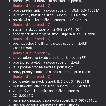
predná výstuha nárazníka na škodu superb II,
(tento diel je už predaný)
pravý predný tlmič na škodu superb II 1,9tdi, 3c0413031AT
ľavý predný kastlík na škodu superb II, 3T1857923
poistková skrinka na škodu superb II, 1K0937118
(tento diel je už predaný)
štartér na škodu superb II, 2,0tdi, 02M911024
spodný držiak baterky na škodu superb II, 1K0915333H
(tento diel je už predaný)
obal vzduchového filtra na škodu superb II, 2,0tdi,
4615185968
(tento diel je už predaný)
servoriadenie na škodu superb II, 1K1423051EE
pravá predná otoč na škodu superb II, 2,0tdi,
ľavá predná otoč na škodu superb II 2,tdi,
pravý predný blatník na škodu superb II, pred liftom
(tento diel je už predaný)
tochometer na škodu superb II, 2,0tdi, 3T1920841H
multifunkčný volant na škodu superb II , 3T0419091K
vnútorný ventilátor kúrenia na škodu superb II,
3C1820015Q
panel na klimatizáciu na škodu superb II, 3T0907044BE
riadiaca jednotka komfortu na škodu superb II,