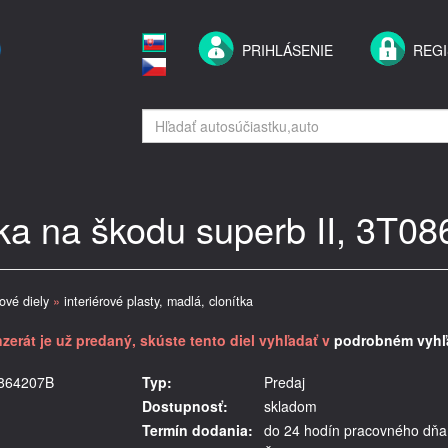
PRIHLÁSENIE
REGI
rka na škodu superb II, 3T0
rové diely
»
interiérové plasty, madlá, clonítka
nzerát je už predaný, skúste tento diel vyhľadať v
podrobném vyhľ
T0864207B
Typ:
Predaj
Dostupnosť:
skladom
Termín dodania:
do 24 hodín pracovného dňa