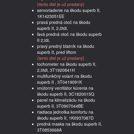
(tento diel je už predaný)
servoriadenie na škodu superb II,
1K1423051EE
pravá predná otoč na škodu
superb II, 2,0tdi,
ľavá predná otoč na škodu superb
II 2,tdi,
pravý predný blatník na škodu
superb II, pred liftom
(tento diel je už predaný)
tochometer na škodu superb II,
2,0tdi, 3T1920841H
multifunkčný volant na škodu
superb II , 3T0419091K
vnútorný ventilátor kúrenia na
škodu superb II, 3C1820015Q
panel na klimatizáciu na škodu
superb II, 3T0907044BE
riadiaca jednotka komfortu na
škodu superb II, 1K0937087D
predná maska na škodu superb II,
3T0853668A