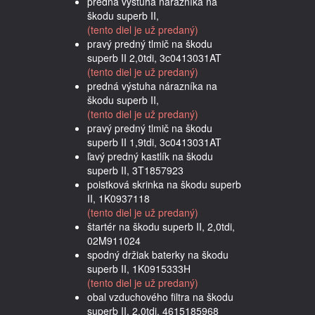
predná výstuha nárazníka na
škodu superb II,
(tento diel je už predaný)
pravý predný tlmič na škodu
superb II 2,0tdi, 3c0413031AT
(tento diel je už predaný)
predná výstuha nárazníka na
škodu superb II,
(tento diel je už predaný)
pravý predný tlmič na škodu
superb II 1,9tdi, 3c0413031AT
ľavý predný kastlík na škodu
superb II, 3T1857923
poistková skrinka na škodu superb
II, 1K0937118
(tento diel je už predaný)
štartér na škodu superb II, 2,0tdi,
02M911024
spodný držiak baterky na škodu
superb II, 1K0915333H
(tento diel je už predaný)
obal vzduchového filtra na škodu
superb II, 2,0tdi, 4615185968