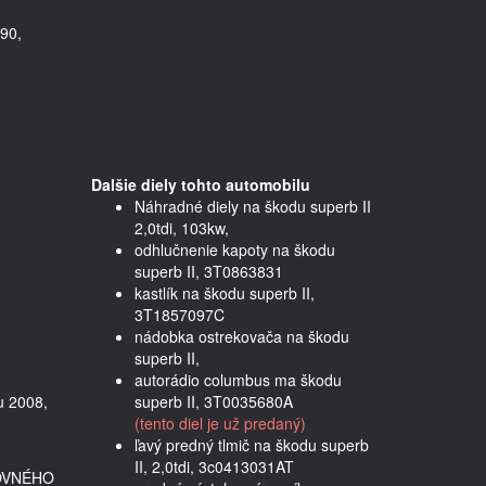
90,
Dalšie diely tohto automobilu
Náhradné diely na škodu superb II
2,0tdi, 103kw,
odhlučnenie kapoty na škodu
superb II, 3T0863831
kastlík na škodu superb II,
3T1857097C
nádobka ostrekovača na škodu
superb II,
autorádio columbus ma škodu
 2008, 
superb II, 3T0035680A
(tento diel je už predaný)
ľavý predný tlmič na škodu superb
II, 2,0tdi, 3c0413031AT
OVNÉHO