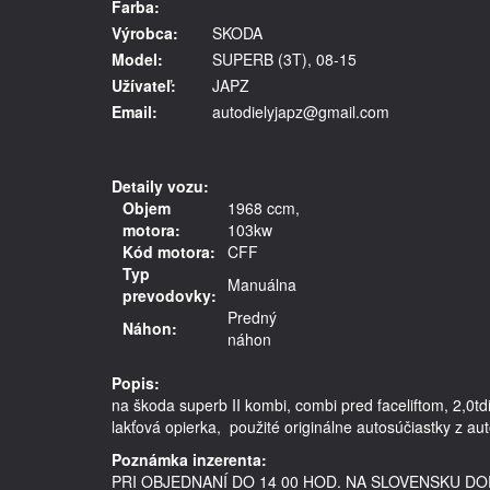
Farba:
Výrobca:
SKODA
Model:
SUPERB (3T), 08-15
Užívateľ:
JAPZ
Email:
autodielyjapz@gmail.com
Detaily vozu:
Objem
1968 ccm,
motora:
103kw
Kód motora:
CFF
Typ
Manuálna
prevodovky:
Predný
Náhon:
náhon
Popis:
na škoda superb II kombi, combi pred faceliftom, 2,0t
lakťová opierka,  použité originálne autosúčiastky z au
Poznámka inzerenta:
PRI OBJEDNANÍ DO 14 00 HOD. NA SLOVENSKU 