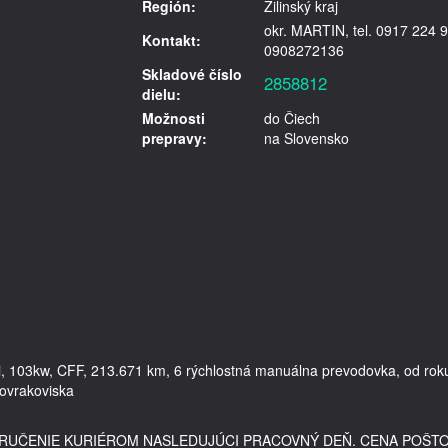
Región:
Žilinský kraj
okr. MARTIN, tel. 0917 224 9
Kontakt:
0908272136
Skladové číslo
2858812
dielu:
Možnosti
do Čiech
prepravy:
na Slovensko
di, 103kw, CFF, 213.671 km, 6 rýchlostná manuálna prevodovka, od roku
tovrakoviska 
DORUČENIE KURIÉROM NASLEDUJÚCI PRACOVNÝ DEŇ. CENA POŠT