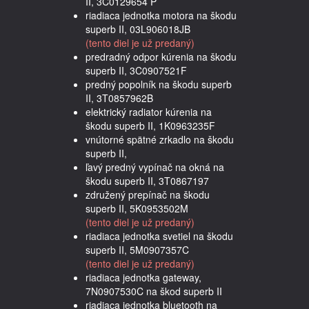
II, 3C0129654 P
riadiaca jednotka motora na škodu
superb II, 03L906018JB
(tento diel je už predaný)
predradný odpor kúrenia na škodu
superb II, 3C0907521F
predný popolník na škodu superb
II, 3T0857962B
elektrický radiator kúrenia na
škodu superb II, 1K0963235F
vnútorné spätné zrkadlo na škodu
superb II,
ľavý predný vypínač na okná na
škodu superb II, 3T0867197
združený prepínač na škodu
superb II, 5K0953502M
(tento diel je už predaný)
riadiaca jednotka svetiel na škodu
superb II, 5M0907357C
(tento diel je už predaný)
riadiaca jednotka gateway,
7N0907530C na škod superb II
riadiaca jednotka bluetooth na