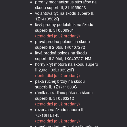
predný mechanizmus stieračov na
škodu superb II, 3T1955023
volantová tyč na škodu superb II,
1Z1419502Q
ľavý predný podblatník na škodu
superb II, 3T0809961
(tento diel je už predaný)
pravá predná poloos na škodu
superb II 2,0tdi, 1K0407272
ľavá predná poloos na škodu
superb II 2,0tdi, 1K0407271HM
horný kryt motora na škodu superb
II 2,0tdi, 03L103925R
(tento diel je už predaný)
páka ručnej brzdy na škodu
superb II, 1Z1711303C
rámik na radiacu páku na škodu
superb II, 3T0863212
(tento diel je už predaný)
rezerva na škodu superb II,
7Jx16H ET45,
(tento diel je už predaný)
pravé predné ramienko stierača na