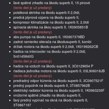
ľavé spätné zrkadlo na škodu superb II, 15 pinové
(tento diel je už predaný)
poistková skrinka na škodu superb II 2,0tdi,
predná plynová vzpera na škodu superb II,
kompresor klimatizácie na škodu superb II, 2,0tdi
spínacia skrinka na škou superb II, 1K0905851B
(tento diel je už predaný)
abs pumpa na škodu superb II, 1K0907379BD
zadné ramienko stierača na škodusuperb II, kombi
držiak motora na škodu superb II 2,0tdi, 1K0199262CB
hadica na intercooler na škodu superb II 2,0tdi,
5n0145840G
(tento diel je už predaný)
hadica na vzduch na škodu superb II, 3C0129654 P
riadiaca jednotka motora na škodu superb II, 03L906018JB
(tento diel je už predaný)
predradný odpor kúrenia na škodu superb II, 3C0907521F
predný popolník na škodu superb II, 3T0857962B
elektrický radiator kúrenia na škodu superb II, 1K0963235F
vnútorné spätné zrkadlo na škodu superb II,
ľavý predný vypínač na okná na škodu superb II,
3T0867197