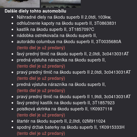
Dalšie diely tohto automobilu
Náhradné diely na škodu superb II 2,0tdi, 103kw,
odhlučnenie kapoty na škodu superb II, 3T0863831
kastlík na škodu superb II, 3T1857097C
nádobka ostrekovača na škodu superb II,
autorádio columbus ma škodu superb II, 3T0035680A
(tento diel je už predaný)
ľavý predný tlmič na škodu superb II, 2,0tdi, 3c0413031AT
predná výstuha nárazníka na škodu superb II,
(tento diel je už predaný)
pravý predný tlmič na škodu superb II 2,0tdi, 3c0413031AT
(tento diel je už predaný)
predná výstuha nárazníka na škodu superb II,
(tento diel je už predaný)
pravý predný tlmič na škodu superb II 1,9tdi, 3c0413031AT
ľavý predný kastlík na škodu superb II, 3T1857923
poistková skrinka na škodu superb II, 1K0937118
(tento diel je už predaný)
štartér na škodu superb II, 2,0tdi, 02M911024
spodný držiak baterky na škodu superb II, 1K0915333H
(tento diel je už predaný)