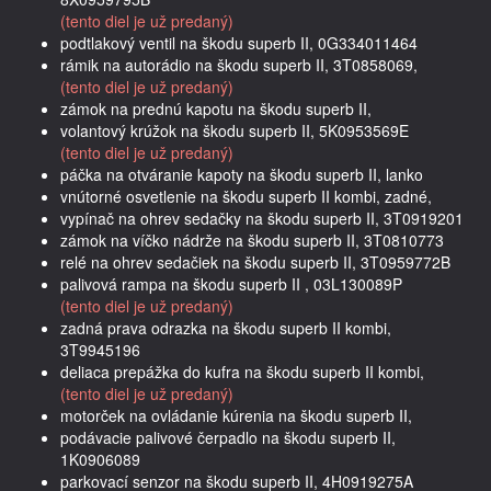
(tento diel je už predaný)
podtlakový ventil na škodu superb II, 0G334011464
rámik na autorádio na škodu superb II, 3T0858069,
(tento diel je už predaný)
zámok na prednú kapotu na škodu superb II,
volantový krúžok na škodu superb II, 5K0953569E
(tento diel je už predaný)
páčka na otváranie kapoty na škodu superb II, lanko
vnútorné osvetlenie na škodu superb II kombi, zadné,
vypínač na ohrev sedačky na škodu superb II, 3T0919201
zámok na víčko nádrže na škodu superb II, 3T0810773
relé na ohrev sedačiek na škodu superb II, 3T0959772B
palivová rampa na škodu superb II , 03L130089P
(tento diel je už predaný)
zadná prava odrazka na škodu superb II kombi,
3T9945196
deliaca prepážka do kufra na škodu superb II kombi,
(tento diel je už predaný)
motorček na ovládanie kúrenia na škodu superb II,
podávacie palivové čerpadlo na škodu superb II,
1K0906089
parkovací senzor na škodu superb II, 4H0919275A