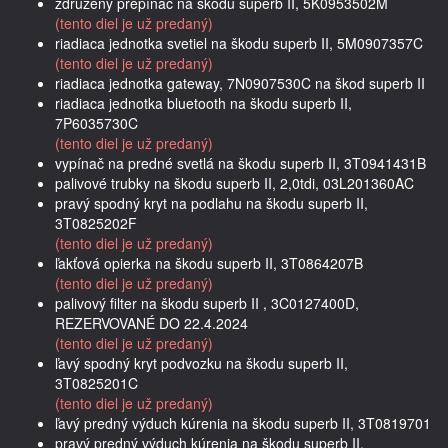
združený prepínač na škodu superb II, 5K0953502M
(tento diel je už predaný)
riadiaca jednotka svetiel na škodu superb II, 5M0907357C
(tento diel je už predaný)
riadiaca jednotka gateway, 7N0907530C na škod superb II
riadiaca jednotka bluetooth na škodu superb II,
7P6035730C
(tento diel je už predaný)
vypínač na predné svetlá na škodu superb II, 3T0941431B
palivové trubky na škodu superb II, 2,0tdi, 03L201360AC
pravý spodný kryt na podlahu na škodu superb II,
3T0825202F
(tento diel je už predaný)
ľakťová opierka na škodu superb II, 3T0864207B
(tento diel je už predaný)
palivový filter na škodu superb II , 3C0127400D,
REZERVOVANÉ DO 22.4.2024
(tento diel je už predaný)
ľavý spodný kryt podvozku na škodu superb II,
3T0825201C
(tento diel je už predaný)
ľavý predný výduch kúrenia na škodu superb II, 3T0819701
pravý predný výduch kúrenia na škodu superb II,