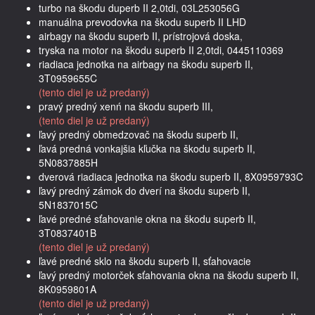
turbo na škodu duperb II 2,0tdi, 03L253056G
manuálna prevodovka na škodu superb II LHD
airbagy na škodu superb II, prístrojová doska,
tryska na motor na škodu superb II 2,0tdi, 0445110369
riadiaca jednotka na airbagy na škodu superb II,
3T0959655C
(tento diel je už predaný)
pravý predný xenń na škodu superb III,
(tento diel je už predaný)
ľavý predný obmedzovač na škodu superb II,
ľavá predná vonkajšia kľučka na škodu superb II,
5N0837885H
dverová riadiaca jednotka na škodu superb II, 8X0959793C
ľavý predný zámok do dverí na škodu superb II,
5N1837015C
ľavé predné sťahovanie okna na škodu superb II,
3T0837401B
(tento diel je už predaný)
ľavé predné sklo na škodu superb II, sťahovacie
ľavý predný motorček sťahovania okna na škodu superb II,
8K0959801A
(tento diel je už predaný)