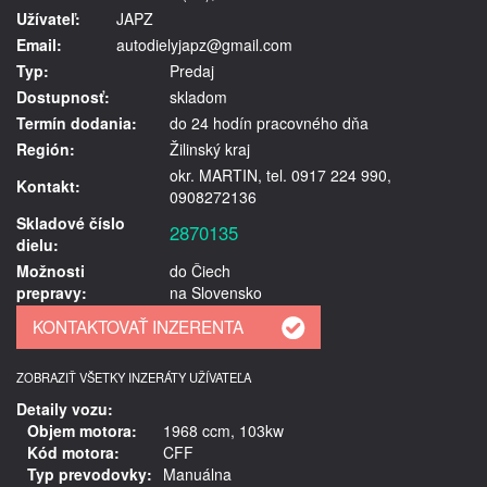
Užívateľ:
JAPZ
Email:
autodielyjapz@gmail.com
Typ:
Predaj
Dostupnosť:
skladom
Termín dodania:
do 24 hodín pracovného dňa
Región:
Žilinský kraj
okr. MARTIN, tel. 0917 224 990,
Kontakt:
0908272136
Skladové číslo
2870135
dielu:
Možnosti
do Čiech
prepravy:
na Slovensko
ZOBRAZIŤ VŠETKY INZERÁTY UŽÍVATEĽA
Detaily vozu:
Objem motora:
1968 ccm, 103kw
Kód motora:
CFF
Typ prevodovky:
Manuálna