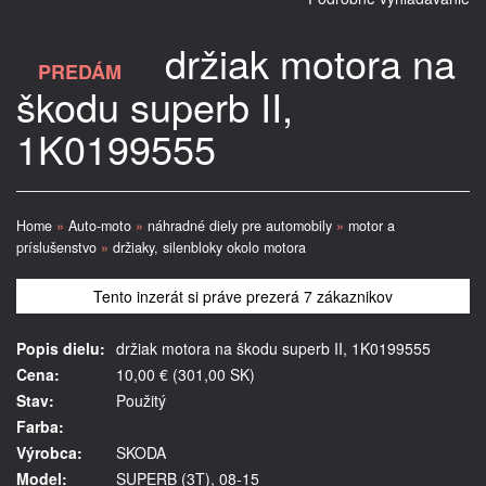
držiak motora na
PREDÁM
škodu superb II,
1K0199555
Home
»
Auto-moto
»
náhradné diely pre automobily
»
motor a
príslušenstvo
»
držiaky, silenbloky okolo motora
Tento inzerát si práve prezerá 7 zákaznikov
Popis dielu:
držiak motora na škodu superb II, 1K0199555
Cena:
10,00 € (301,00 SK)
Stav:
Použitý
Farba:
Výrobca:
SKODA
Model:
SUPERB (3T), 08-15