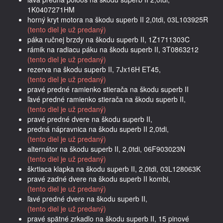
1K0407271HM
horný kryt motora na škodu superb II 2,0tdi, 03L103925R
(tento diel je už predaný)
páka ručnej brzdy na škodu superb II, 1Z1711303C
rámik na radiacu páku na škodu superb II, 3T0863212
(tento diel je už predaný)
rezerva na škodu superb II, 7Jx16H ET45,
(tento diel je už predaný)
pravé predné ramienko stierača na škodu superb II
ľavé predné ramienko stierača na škodu superb II,
(tento diel je už predaný)
pravé predné dvere na škodu superb II,
predná nápravnica na škodu superb II 2,0tdi,
(tento diel je už predaný)
alternátor na škodu superb II, 2,0tdi, 06F903023N
(tento diel je už predaný)
škrtiaca klapka na škodu superb II, 2,0tdi, 03L128063K
pravé zadné dvere na škodu superb II kombi,
(tento diel je už predaný)
ľavé predné dvere na škodu superb II,
(tento diel je už predaný)
pravé spätné zrkadlo na škodu superb II, 15 pinové