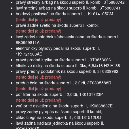
pravý strešný airbag na škodu superb II, kombi, 3T5880742
ľavý strešný airbag na škodu superb II kombi, 3T5880741
brzdový posilovač na škodu superb II, 1K1614105CM
(tento diel je už predaný)
pravé zadné svetlo na škodu superb II kombi,
(tento diel je už predaný)
ľavý zadný motorček sťahovania okna na škodu superb II,
8K0959811A
elektronický plynový pedál na škodu superb II,
1K1721503AC
pravá predná krytka na škodu superb II, 3T0853666
hliníkové disky na škodu superb II, 3ks, 6,5Jx16 H2 ET38
pravý predný podblatník na škodu superb II, 3T0809962
(tento diel je už predaný)
predné čelo na škodu superb II, 2,0tdi, 3T0805588D
(tento diel je už predaný)
pdf filter na škodu superb II 2,0tdi, 1K0131723P
(tento diel je už predaný)
vnútorné osvetlenie na škodu superb II, 1K0868837E
pravý zadný pyropás na škodu superb II kombi,
chladič egr na škodu superb II , 03L131512DQ
ľavá zadná riadiaca jednotka na škodu superb II,
8X0959795B