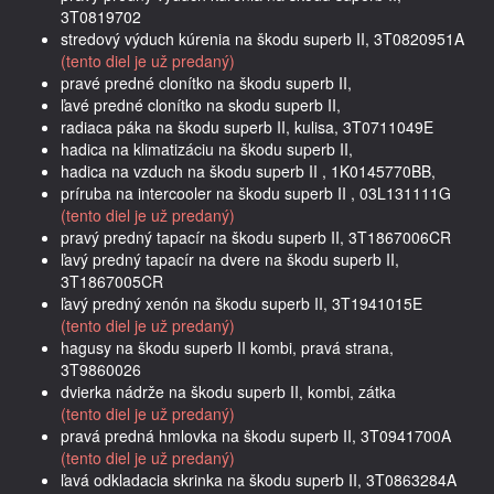
3T0819702
stredový výduch kúrenia na škodu superb II, 3T0820951A
(tento diel je už predaný)
pravé predné clonítko na škodu superb II,
ľavé predné clonítko na skodu superb II,
radiaca páka na škodu superb II, kulisa, 3T0711049E
hadica na klimatizáciu na škodu superb II,
hadica na vzduch na škodu superb II , 1K0145770BB,
príruba na intercooler na škodu superb II , 03L131111G
(tento diel je už predaný)
pravý predný tapacír na škodu superb II, 3T1867006CR
ľavý predný tapacír na dvere na škodu superb II,
3T1867005CR
ľavý predný xenón na škodu superb II, 3T1941015E
(tento diel je už predaný)
hagusy na škodu superb II kombi, pravá strana,
3T9860026
dvierka nádrže na škodu superb II, kombi, zátka
(tento diel je už predaný)
pravá predná hmlovka na škodu superb II, 3T0941700A
(tento diel je už predaný)
ľavá odkladacia skrinka na škodu superb II, 3T0863284A