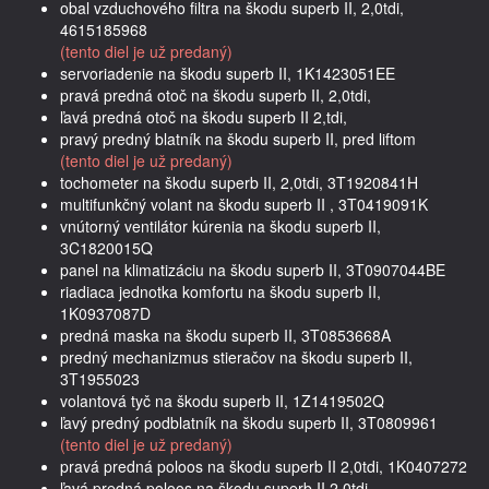
obal vzduchového filtra na škodu superb II, 2,0tdi,
4615185968
(tento diel je už predaný)
servoriadenie na škodu superb II, 1K1423051EE
pravá predná otoč na škodu superb II, 2,0tdi,
ľavá predná otoč na škodu superb II 2,tdi,
pravý predný blatník na škodu superb II, pred liftom
(tento diel je už predaný)
tochometer na škodu superb II, 2,0tdi, 3T1920841H
multifunkčný volant na škodu superb II , 3T0419091K
vnútorný ventilátor kúrenia na škodu superb II,
3C1820015Q
panel na klimatizáciu na škodu superb II, 3T0907044BE
riadiaca jednotka komfortu na škodu superb II,
1K0937087D
predná maska na škodu superb II, 3T0853668A
predný mechanizmus stieračov na škodu superb II,
3T1955023
volantová tyč na škodu superb II, 1Z1419502Q
ľavý predný podblatník na škodu superb II, 3T0809961
(tento diel je už predaný)
pravá predná poloos na škodu superb II 2,0tdi, 1K0407272
ľavá predná poloos na škodu superb II 2,0tdi,