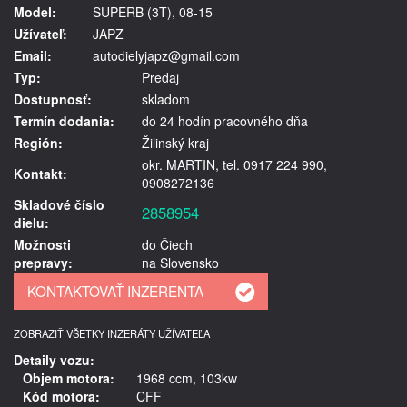
Model:
SUPERB (3T), 08-15
Užívateľ:
JAPZ
Email:
autodielyjapz@gmail.com
Typ:
Predaj
Dostupnosť:
skladom
Termín dodania:
do 24 hodín pracovného dňa
Región:
Žilinský kraj
okr. MARTIN, tel. 0917 224 990,
Kontakt:
0908272136
Skladové číslo
2858954
dielu:
Možnosti
do Čiech
prepravy:
na Slovensko
ZOBRAZIŤ VŠETKY INZERÁTY UŽÍVATEĽA
Detaily vozu:
Objem motora:
1968 ccm, 103kw
Kód motora:
CFF