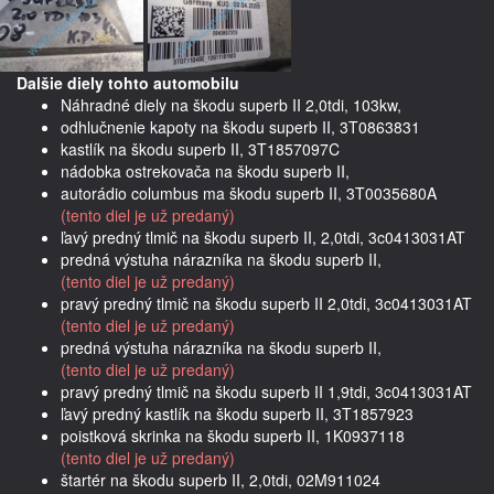
Dalšie diely tohto automobilu
Náhradné diely na škodu superb II 2,0tdi, 103kw,
odhlučnenie kapoty na škodu superb II, 3T0863831
kastlík na škodu superb II, 3T1857097C
nádobka ostrekovača na škodu superb II,
autorádio columbus ma škodu superb II, 3T0035680A
(tento diel je už predaný)
ľavý predný tlmič na škodu superb II, 2,0tdi, 3c0413031AT
predná výstuha nárazníka na škodu superb II,
(tento diel je už predaný)
pravý predný tlmič na škodu superb II 2,0tdi, 3c0413031AT
(tento diel je už predaný)
predná výstuha nárazníka na škodu superb II,
(tento diel je už predaný)
pravý predný tlmič na škodu superb II 1,9tdi, 3c0413031AT
ľavý predný kastlík na škodu superb II, 3T1857923
poistková skrinka na škodu superb II, 1K0937118
(tento diel je už predaný)
štartér na škodu superb II, 2,0tdi, 02M911024