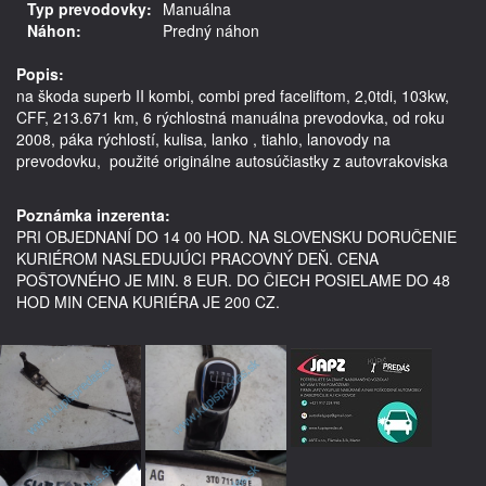
Typ prevodovky:
Manuálna
Náhon:
Predný náhon
Popis:
na škoda superb II kombi, combi pred faceliftom, 2,0tdi, 103kw, 
CFF, 213.671 km, 6 rýchlostná manuálna prevodovka, od roku 
2008, páka rýchlostí, kulisa, lanko , tiahlo, lanovody na 
prevodovku,  použité originálne autosúčiastky z autovrakoviska 

Poznámka inzerenta:
PRI OBJEDNANÍ DO 14 00 HOD. NA SLOVENSKU DORUČENIE
KURIÉROM NASLEDUJÚCI PRACOVNÝ DEŇ. CENA
POŠTOVNÉHO JE MIN. 8 EUR. DO ČIECH POSIELAME DO 48
HOD MIN CENA KURIÉRA JE 200 CZ.