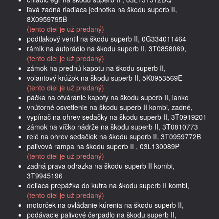
ľavá zadná riadiaca jednotka na škodu superb II,
8X0959795B
(tento diel je už predaný)
podtlakový ventil na škodu superb II, 0G334011464
rámik na autorádio na škodu superb II, 3T0858069,
(tento diel je už predaný)
zámok na prednú kapotu na škodu superb II,
volantový krúžok na škodu superb II, 5K0953569E
(tento diel je už predaný)
páčka na otváranie kapoty na škodu superb II, lanko
vnútorné osvetlenie na škodu superb II kombi, zadné,
vypínač na ohrev sedačky na škodu superb II, 3T0919201
zámok na víčko nádrže na škodu superb II, 3T0810773
relé na ohrev sedačiek na škodu superb II, 3T0959772B
palivová rampa na škodu superb II , 03L130089P
(tento diel je už predaný)
zadná prava odrazka na škodu superb II kombi,
3T9945196
deliaca prepážka do kufra na škodu superb II kombi,
(tento diel je už predaný)
motorček na ovládanie kúrenia na škodu superb II,
podávacie palivové čerpadlo na škodu superb II,