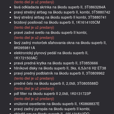
(tento diel je už predaný)
ľavá odkladacia skrinka na škodu superb II, 3T0863284A
pravý strešný airbag na škodu superb II, kombi, 3T5880742
ľavý strešný airbag na škodu superb II kombi, 3T5880741
brzdový posilovač na škodu superb II, 1K1614105CM
(tento diel je už predaný)
pravé zadné svetlo na škodu superb II kombi,
(tento diel je už predaný)
ľavý zadný motorček sťahovania okna na škodu superb II,
8K0959811A
elektronický plynový pedál na škodu superb II,
1K1721503AC
pravá predná krytka na škodu superb II, 3T0853666
hliníkové disky na škodu superb II, 3ks, 6,5Jx16 H2 ET38
pravý predný podblatník na škodu superb II, 3T0809962
(tento diel je už predaný)
predné čelo na škodu superb II, 2,0tdi, 3T0805588D
(tento diel je už predaný)
pdf filter na škodu superb II 2,0tdi, 1K0131723P
(tento diel je už predaný)
vnútorné osvetlenie na škodu superb II, 1K0868837E
pravý zadný pyropás na škodu superb II kombi,
chladič egr na škodu superb II , 03L131512DQ