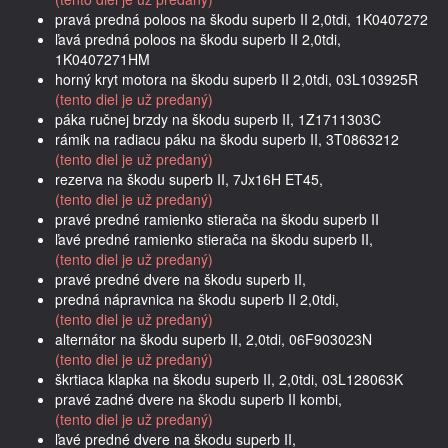
pravá predná poloos na škodu superb II 2,0tdi, 1K0407272
ľavá predná poloos na škodu superb II 2,0tdi,
1K0407271HM
horný kryt motora na škodu superb II 2,0tdi, 03L103925R
(tento diel je už predaný)
páka ručnej brzdy na škodu superb II, 1Z1711303C
rámik na radiacu páku na škodu superb II, 3T0863212
(tento diel je už predaný)
rezerva na škodu superb II, 7Jx16H ET45,
(tento diel je už predaný)
pravé predné ramienko stierača na škodu superb II
ľavé predné ramienko stierača na škodu superb II,
(tento diel je už predaný)
pravé predné dvere na škodu superb II,
predná nápravnica na škodu superb II 2,0tdi,
(tento diel je už predaný)
alternátor na škodu superb II, 2,0tdi, 06F903023N
(tento diel je už predaný)
škrtiaca klapka na škodu superb II, 2,0tdi, 03L128063K
pravé zadné dvere na škodu superb II kombi,
(tento diel je už predaný)
ľavé predné dvere na škodu superb II,