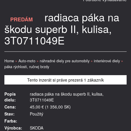
radiaca páka na
PREDÁM
škodu superb II, kulisa,
3T0711049E
Home
»
Auto-moto
»
náhradné diely pre automobily
»
interiérové diely
»
páka rýchlosti, ručnej brzdy
Tento inzerát si práve prezerá 1 zákazník
Popis
radiaca páka na škodu superb II, kulisa,
dielu:
3T0711049E
Cena:
45,00 € (1 356,00 SK)
Stav:
Použitý
Farba:
Výrobca:
SKODA