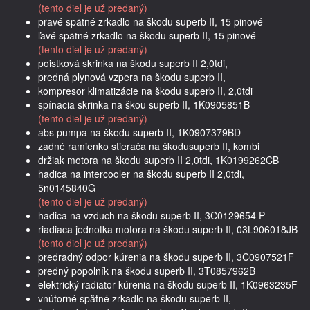
(tento diel je už predaný)
pravé spätné zrkadlo na škodu superb II, 15 pinové
ľavé spätné zrkadlo na škodu superb II, 15 pinové
(tento diel je už predaný)
poistková skrinka na škodu superb II 2,0tdi,
predná plynová vzpera na škodu superb II,
kompresor klimatizácie na škodu superb II, 2,0tdi
spínacia skrinka na škou superb II, 1K0905851B
(tento diel je už predaný)
abs pumpa na škodu superb II, 1K0907379BD
zadné ramienko stierača na škodusuperb II, kombi
držiak motora na škodu superb II 2,0tdi, 1K0199262CB
hadica na intercooler na škodu superb II 2,0tdi,
5n0145840G
(tento diel je už predaný)
hadica na vzduch na škodu superb II, 3C0129654 P
riadiaca jednotka motora na škodu superb II, 03L906018JB
(tento diel je už predaný)
predradný odpor kúrenia na škodu superb II, 3C0907521F
predný popolník na škodu superb II, 3T0857962B
elektrický radiator kúrenia na škodu superb II, 1K0963235F
vnútorné spätné zrkadlo na škodu superb II,