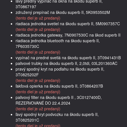
ľavý predný vypínač na okná na škodu superb II,
3T0867197
združený prepínač na škodu superb II, 5K0953502M
(tento diel je už predaný)
riadiaca jednotka svetiel na škodu superb II, 5M0907357C
(tento diel je už predaný)
riadiaca jednotka gateway, 7N0907530C na škod superb II
riadiaca jednotka bluetooth na škodu superb II,
7P6035730C
(tento diel je už predaný)
vypínač na predné svetlá na škodu superb II, 3T0941431B
palivové trubky na škodu superb II, 2,0tdi, 03L201360AC
pravý spodný kryt na podlahu na škodu superb II,
3T0825202F
(tento diel je už predaný)
ľakťová opierka na škodu superb II, 3T0864207B
(tento diel je už predaný)
palivový filter na škodu superb II , 3C0127400D,
REZERVOVANÉ DO 22.4.2024
(tento diel je už predaný)
ľavý spodný kryt podvozku na škodu superb II,
3T0825201C
(tento diel je už predaný)