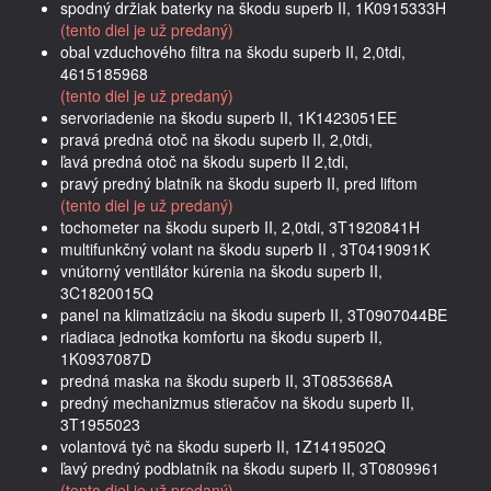
spodný držiak baterky na škodu superb II, 1K0915333H
(tento diel je už predaný)
obal vzduchového filtra na škodu superb II, 2,0tdi,
4615185968
(tento diel je už predaný)
servoriadenie na škodu superb II, 1K1423051EE
pravá predná otoč na škodu superb II, 2,0tdi,
ľavá predná otoč na škodu superb II 2,tdi,
pravý predný blatník na škodu superb II, pred liftom
(tento diel je už predaný)
tochometer na škodu superb II, 2,0tdi, 3T1920841H
multifunkčný volant na škodu superb II , 3T0419091K
vnútorný ventilátor kúrenia na škodu superb II,
3C1820015Q
panel na klimatizáciu na škodu superb II, 3T0907044BE
riadiaca jednotka komfortu na škodu superb II,
1K0937087D
predná maska na škodu superb II, 3T0853668A
predný mechanizmus stieračov na škodu superb II,
3T1955023
volantová tyč na škodu superb II, 1Z1419502Q
ľavý predný podblatník na škodu superb II, 3T0809961
(tento diel je už predaný)