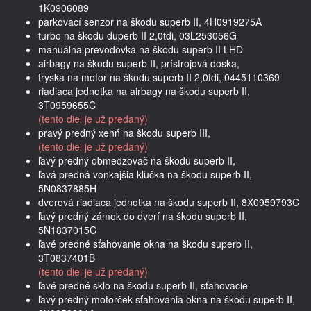
1K0906089
parkovací senzor na škodu superb II, 4H0919275A
turbo na škodu duperb II 2,0tdi, 03L253056G
manuálna prevodovka na škodu superb II LHD
airbagy na škodu superb II, prístrojová doska,
tryska na motor na škodu superb II 2,0tdi, 0445110369
riadiaca jednotka na airbagy na škodu superb II,
3T0959655C
(tento diel je už predaný)
pravý predný xenń na škodu superb III,
(tento diel je už predaný)
ľavý predný obmedzovač na škodu superb II,
ľavá predná vonkajšia kľučka na škodu superb II,
5N0837885H
dverová riadiaca jednotka na škodu superb II, 8X0959793C
ľavý predný zámok do dverí na škodu superb II,
5N1837015C
ľavé predné sťahovanie okna na škodu superb II,
3T0837401B
(tento diel je už predaný)
ľavé predné sklo na škodu superb II, sťahovacie
ľavý predný motorček sťahovania okna na škodu superb II,