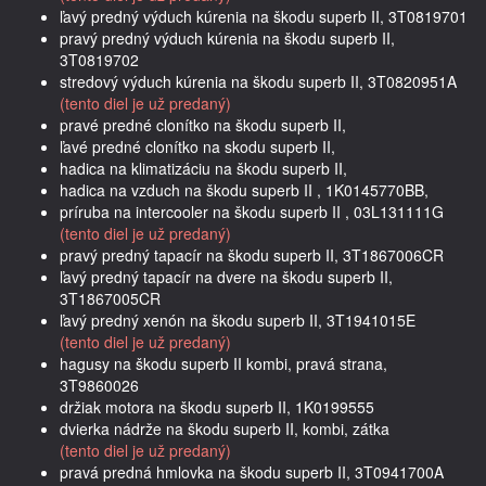
ľavý predný výduch kúrenia na škodu superb II, 3T0819701
pravý predný výduch kúrenia na škodu superb II,
3T0819702
stredový výduch kúrenia na škodu superb II, 3T0820951A
(tento diel je už predaný)
pravé predné clonítko na škodu superb II,
ľavé predné clonítko na skodu superb II,
hadica na klimatizáciu na škodu superb II,
hadica na vzduch na škodu superb II , 1K0145770BB,
príruba na intercooler na škodu superb II , 03L131111G
(tento diel je už predaný)
pravý predný tapacír na škodu superb II, 3T1867006CR
ľavý predný tapacír na dvere na škodu superb II,
3T1867005CR
ľavý predný xenón na škodu superb II, 3T1941015E
(tento diel je už predaný)
hagusy na škodu superb II kombi, pravá strana,
3T9860026
držiak motora na škodu superb II, 1K0199555
dvierka nádrže na škodu superb II, kombi, zátka
(tento diel je už predaný)
pravá predná hmlovka na škodu superb II, 3T0941700A