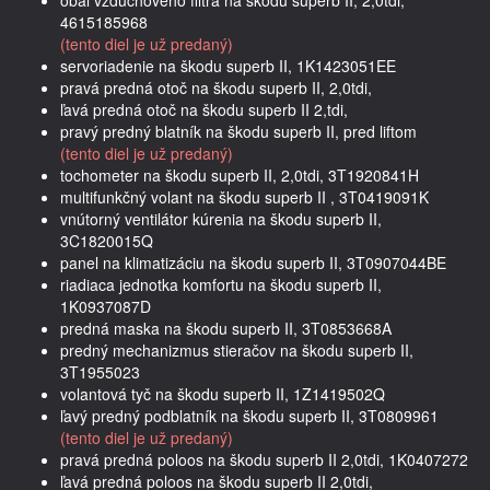
4615185968
(tento diel je už predaný)
servoriadenie na škodu superb II, 1K1423051EE
pravá predná otoč na škodu superb II, 2,0tdi,
ľavá predná otoč na škodu superb II 2,tdi,
pravý predný blatník na škodu superb II, pred liftom
(tento diel je už predaný)
tochometer na škodu superb II, 2,0tdi, 3T1920841H
multifunkčný volant na škodu superb II , 3T0419091K
vnútorný ventilátor kúrenia na škodu superb II,
3C1820015Q
panel na klimatizáciu na škodu superb II, 3T0907044BE
riadiaca jednotka komfortu na škodu superb II,
1K0937087D
predná maska na škodu superb II, 3T0853668A
predný mechanizmus stieračov na škodu superb II,
3T1955023
volantová tyč na škodu superb II, 1Z1419502Q
ľavý predný podblatník na škodu superb II, 3T0809961
(tento diel je už predaný)
pravá predná poloos na škodu superb II 2,0tdi, 1K0407272
ľavá predná poloos na škodu superb II 2,0tdi,