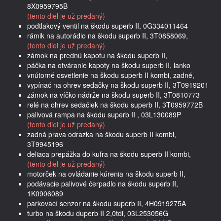
8X0959795B
(tento diel je už predaný)
podtlakový ventil na škodu superb II, 0G334011464
rámik na autorádio na škodu superb II, 3T0858069,
(tento diel je už predaný)
zámok na prednú kapotu na škodu superb II,
páčka na otváranie kapoty na škodu superb II, lanko
vnútorné osvetlenie na škodu superb II kombi, zadné,
vypínač na ohrev sedačky na škodu superb II, 3T0919201
zámok na víčko nádrže na škodu superb II, 3T0810773
relé na ohrev sedačiek na škodu superb II, 3T0959772B
palivová rampa na škodu superb II , 03L130089P
(tento diel je už predaný)
zadná prava odrazka na škodu superb II kombi,
3T9945196
deliaca prepážka do kufra na škodu superb II kombi,
(tento diel je už predaný)
motorček na ovládanie kúrenia na škodu superb II,
podávacie palivové čerpadlo na škodu superb II,
1K0906089
parkovací senzor na škodu superb II, 4H0919275A
turbo na škodu duperb II 2,0tdi, 03L253056G