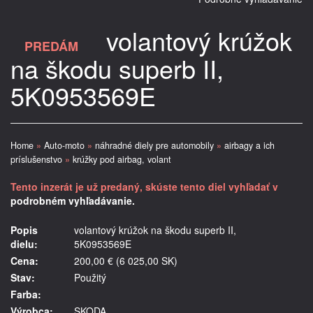
volantový krúžok
PREDÁM
na škodu superb II,
5K0953569E
Home
»
Auto-moto
»
náhradné diely pre automobily
»
airbagy a ich
príslušenstvo
»
krúžky pod airbag, volant
Tento inzerát je už predaný, skúste tento diel vyhľadať v
podrobném vyhľadávanie.
Popis
volantový krúžok na škodu superb II,
dielu:
5K0953569E
Cena:
200,00 € (6 025,00 SK)
Stav:
Použitý
Farba:
Výrobca:
SKODA