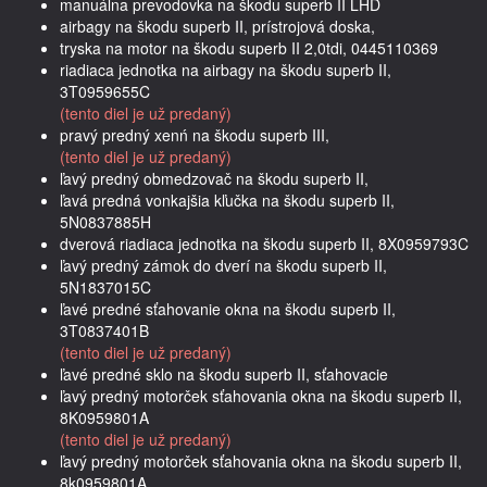
manuálna prevodovka na škodu superb II LHD
airbagy na škodu superb II, prístrojová doska,
tryska na motor na škodu superb II 2,0tdi, 0445110369
riadiaca jednotka na airbagy na škodu superb II,
3T0959655C
(tento diel je už predaný)
pravý predný xenń na škodu superb III,
(tento diel je už predaný)
ľavý predný obmedzovač na škodu superb II,
ľavá predná vonkajšia kľučka na škodu superb II,
5N0837885H
dverová riadiaca jednotka na škodu superb II, 8X0959793C
ľavý predný zámok do dverí na škodu superb II,
5N1837015C
ľavé predné sťahovanie okna na škodu superb II,
3T0837401B
(tento diel je už predaný)
ľavé predné sklo na škodu superb II, sťahovacie
ľavý predný motorček sťahovania okna na škodu superb II,
8K0959801A
(tento diel je už predaný)
ľavý predný motorček sťahovania okna na škodu superb II,
8k0959801A