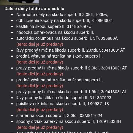
Dalšie diely tohto automobilu
Náhradné diely na škodu superb II 2,0tdi, 103kw,
odhlučnenie kapoty na škodu superb II, 3T0863831
kastlík na škodu superb II, 3T1857097C
nádobka ostrekovača na škodu superb II,
autorádio columbus ma škodu superb II, 3T0035680A
(tento diel je už predaný)
ľavý predný tlmič na škodu superb II, 2,0tdi, 3c0413031AT
predná výstuha nárazníka na škodu superb II,
(tento diel je už predaný)
pravý predný tlmič na škodu superb II 2,0tdi, 3c0413031AT
(tento diel je už predaný)
predná výstuha nárazníka na škodu superb II,
(tento diel je už predaný)
pravý predný tlmič na škodu superb II 1,9tdi, 3c0413031AT
ľavý predný kastlík na škodu superb II, 3T1857923
poistková skrinka na škodu superb II, 1K0937118
(tento diel je už predaný)
štartér na škodu superb II, 2,0tdi, 02M911024
spodný držiak baterky na škodu superb II, 1K0915333H
(tento diel je už predaný)
obal vzduchového filtra na škodu superb II, 2,0tdi,