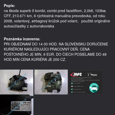
Popis:
na škoda superb II kombi, combi pred faceliftom, 2,0tdi, 103kw, 
CFF, 213.671 km, 6 rýchlostná manuálna prevodovka, od roku 
2008, volantový, airbagový krúžok pod volant,   použité originálne 
autosúčiastky z autovrakoviska 

Poznámka inzerenta:
PRI OBJEDNANÍ DO 14 00 HOD. NA SLOVENSKU DORUČENIE
KURIÉROM NASLEDUJÚCI PRACOVNÝ DEŇ. CENA
POŠTOVNÉHO JE MIN. 8 EUR. DO ČIECH POSIELAME DO 48
HOD MIN CENA KURIÉRA JE 200 CZ.