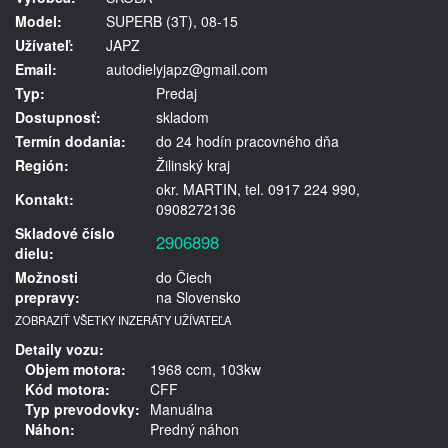
Model:
SUPERB (3T), 08-15
Užívateľ:
JAPZ
Email:
autodielyjapz@gmail.com
Typ:
Predaj
Dostupnosť:
skladom
Termín dodania:
do 24 hodín pracovného dňa
Región:
Žilinský kraj
okr. MARTIN, tel. 0917 224 990,
Kontakt:
0908272136
Skladové číslo
2906898
dielu:
Možnosti
do Čiech
prepravy:
na Slovensko
ZOBRAZIŤ VŠETKY INZERÁTY UŽÍVATEĽA
Detaily vozu:
Objem motora:
1968 ccm, 103kw
Kód motora:
CFF
Typ prevodovky:
Manuálna
Náhon:
Predný náhon