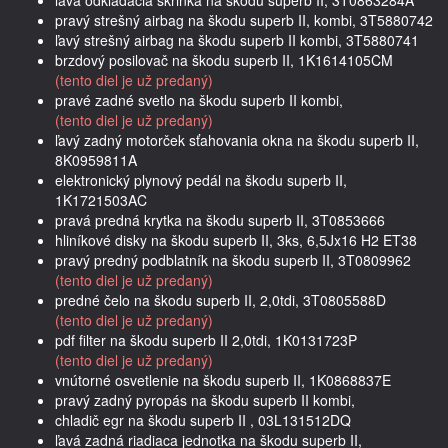
pravý strešný airbag na škodu superb II, kombi, 3T5880742
ľavý strešný airbag na škodu superb II kombi, 3T5880741
brzdový posilovač na škodu superb II, 1K1614105CM
(tento diel je už predaný)
pravé zadné svetlo na škodu superb II kombi,
(tento diel je už predaný)
ľavý zadný motorček sťahovania okna na škodu superb II,
8K0959811A
elektronický plynový pedál na škodu superb II,
1K1721503AC
pravá predná krytka na škodu superb II, 3T0853666
hliníkové disky na škodu superb II, 3ks, 6,5Jx16 H2 ET38
pravý predný podblatník na škodu superb II, 3T0809962
(tento diel je už predaný)
predné čelo na škodu superb II, 2,0tdi, 3T0805588D
(tento diel je už predaný)
pdf filter na škodu superb II 2,0tdi, 1K0131723P
(tento diel je už predaný)
vnútorné osvetlenie na škodu superb II, 1K0868837E
pravý zadný pyropás na škodu superb II kombi,
chladič egr na škodu superb II , 03L131512DQ
ľavá zadná riadiaca jednotka na škodu superb II,