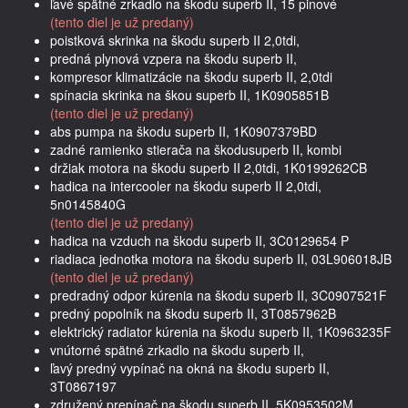
ľavé spätné zrkadlo na škodu superb II, 15 pinové
(tento diel je už predaný)
poistková skrinka na škodu superb II 2,0tdi,
predná plynová vzpera na škodu superb II,
kompresor klimatizácie na škodu superb II, 2,0tdi
spínacia skrinka na škou superb II, 1K0905851B
(tento diel je už predaný)
abs pumpa na škodu superb II, 1K0907379BD
zadné ramienko stierača na škodusuperb II, kombi
držiak motora na škodu superb II 2,0tdi, 1K0199262CB
hadica na intercooler na škodu superb II 2,0tdi,
5n0145840G
(tento diel je už predaný)
hadica na vzduch na škodu superb II, 3C0129654 P
riadiaca jednotka motora na škodu superb II, 03L906018JB
(tento diel je už predaný)
predradný odpor kúrenia na škodu superb II, 3C0907521F
predný popolník na škodu superb II, 3T0857962B
elektrický radiator kúrenia na škodu superb II, 1K0963235F
vnútorné spätné zrkadlo na škodu superb II,
ľavý predný vypínač na okná na škodu superb II,
3T0867197
združený prepínač na škodu superb II, 5K0953502M