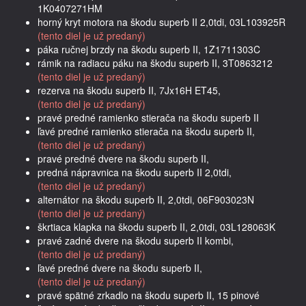
1K0407271HM
horný kryt motora na škodu superb II 2,0tdi, 03L103925R
(tento diel je už predaný)
páka ručnej brzdy na škodu superb II, 1Z1711303C
rámik na radiacu páku na škodu superb II, 3T0863212
(tento diel je už predaný)
rezerva na škodu superb II, 7Jx16H ET45,
(tento diel je už predaný)
pravé predné ramienko stierača na škodu superb II
ľavé predné ramienko stierača na škodu superb II,
(tento diel je už predaný)
pravé predné dvere na škodu superb II,
predná nápravnica na škodu superb II 2,0tdi,
(tento diel je už predaný)
alternátor na škodu superb II, 2,0tdi, 06F903023N
(tento diel je už predaný)
škrtiaca klapka na škodu superb II, 2,0tdi, 03L128063K
pravé zadné dvere na škodu superb II kombi,
(tento diel je už predaný)
ľavé predné dvere na škodu superb II,
(tento diel je už predaný)
pravé spätné zrkadlo na škodu superb II, 15 pinové