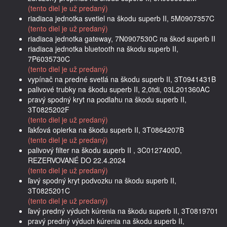
(tento diel je už predaný)
riadiaca jednotka svetiel na škodu superb II, 5M0907357C
(tento diel je už predaný)
riadiaca jednotka gateway, 7N0907530C na škod superb II
riadiaca jednotka bluetooth na škodu superb II,
7P6035730C
(tento diel je už predaný)
vypínač na predné svetlá na škodu superb II, 3T0941431B
palivové trubky na škodu superb II, 2,0tdi, 03L201360AC
pravý spodný kryt na podlahu na škodu superb II,
3T0825202F
(tento diel je už predaný)
ľakťová opierka na škodu superb II, 3T0864207B
(tento diel je už predaný)
palivový filter na škodu superb II , 3C0127400D,
REZERVOVANÉ DO 22.4.2024
(tento diel je už predaný)
ľavý spodný kryt podvozku na škodu superb II,
3T0825201C
(tento diel je už predaný)
ľavý predný výduch kúrenia na škodu superb II, 3T0819701
pravý predný výduch kúrenia na škodu superb II,