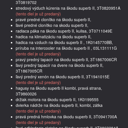
3T0819702
stredový výduch kúrenia na škodu superb II, 3T0820951A
(tento diel je už predaný)
pravé predné clonítko na škodu superb II,
ľavé predné clonítko na skodu superb II,
radiaca páka na škodu superb II, kulisa, 3T0711049E
hadica na klimatizáciu na škodu superb II,
hadica na vzduch na škodu superb II , 1K0145770BB,
príruba na intercooler na škodu superb II , 03L131111G
(tento diel je už predaný)
pravý predný tapacír na škodu superb II, 3T1867006CR
ľavý predný tapacír na dvere na škodu superb II,
3T1867005CR
ľavý predný xenón na škodu superb II, 3T1941015E
(tento diel je už predaný)
hagusy na škodu superb II kombi, pravá strana,
3T9860026
držiak motora na škodu superb II, 1K0199555
dvierka nádrže na škodu superb II, kombi, zátka
(tento diel je už predaný)
pravá predná hmlovka na škodu superb II, 3T0941700A
(tento diel je už predaný)
ľavá odkladacia skrinka na škodu superb II, 3T0863284A