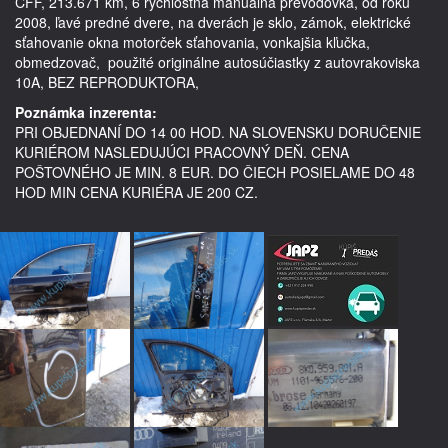
CFF, 213.671 km, 6 rýchlostná manuálna prevodovka, od roku 
2008, ľavé predné dvere, na dverách je sklo, zámok, elektrické 
sťahovanie okna motorček sťahovania, vonkajšia kľučka, 
obmedzovač,  použité originálne autosúčiastky z autovrakoviska 
10A, BEZ REPRODUKTORA, 
Poznámka inzerenta:
PRI OBJEDNANÍ DO 14 00 HOD. NA SLOVENSKU DORUČENIE
KURIÉROM NASLEDUJÚCI PRACOVNÝ DEŇ. CENA
POŠTOVNÉHO JE MIN. 8 EUR. DO ČIECH POSIELAME DO 48
HOD MIN CENA KURIÉRA JE 200 CZ.