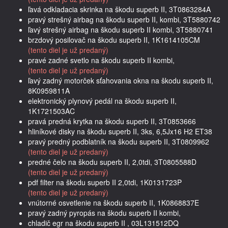
ľavá odkladacia skrinka na škodu superb II, 3T0863284A
pravý strešný airbag na škodu superb II, kombi, 3T5880742
ľavý strešný airbag na škodu superb II kombi, 3T5880741
brzdový posilovač na škodu superb II, 1K1614105CM
(tento diel je už predaný)
pravé zadné svetlo na škodu superb II kombi,
(tento diel je už predaný)
ľavý zadný motorček sťahovania okna na škodu superb II,
8K0959811A
elektronický plynový pedál na škodu superb II,
1K1721503AC
pravá predná krytka na škodu superb II, 3T0853666
hliníkové disky na škodu superb II, 3ks, 6,5Jx16 H2 ET38
pravý predný podblatník na škodu superb II, 3T0809962
(tento diel je už predaný)
predné čelo na škodu superb II, 2,0tdi, 3T0805588D
(tento diel je už predaný)
pdf filter na škodu superb II 2,0tdi, 1K0131723P
(tento diel je už predaný)
vnútorné osvetlenie na škodu superb II, 1K0868837E
pravý zadný pyropás na škodu superb II kombi,
chladič egr na škodu superb II , 03L131512DQ