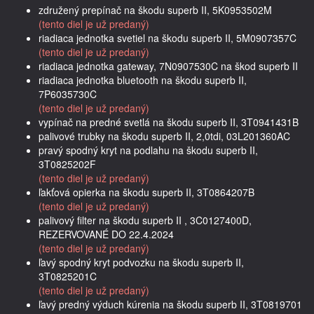
združený prepínač na škodu superb II, 5K0953502M
(tento diel je už predaný)
riadiaca jednotka svetiel na škodu superb II, 5M0907357C
(tento diel je už predaný)
riadiaca jednotka gateway, 7N0907530C na škod superb II
riadiaca jednotka bluetooth na škodu superb II,
7P6035730C
(tento diel je už predaný)
vypínač na predné svetlá na škodu superb II, 3T0941431B
palivové trubky na škodu superb II, 2,0tdi, 03L201360AC
pravý spodný kryt na podlahu na škodu superb II,
3T0825202F
(tento diel je už predaný)
ľakťová opierka na škodu superb II, 3T0864207B
(tento diel je už predaný)
palivový filter na škodu superb II , 3C0127400D,
REZERVOVANÉ DO 22.4.2024
(tento diel je už predaný)
ľavý spodný kryt podvozku na škodu superb II,
3T0825201C
(tento diel je už predaný)
ľavý predný výduch kúrenia na škodu superb II, 3T0819701