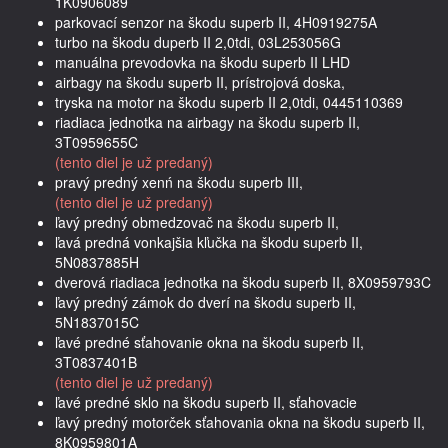
1K0906089
parkovací senzor na škodu superb II, 4H0919275A
turbo na škodu duperb II 2,0tdi, 03L253056G
manuálna prevodovka na škodu superb II LHD
airbagy na škodu superb II, prístrojová doska,
tryska na motor na škodu superb II 2,0tdi, 0445110369
riadiaca jednotka na airbagy na škodu superb II,
3T0959655C
(tento diel je už predaný)
pravý predný xenń na škodu superb III,
(tento diel je už predaný)
ľavý predný obmedzovač na škodu superb II,
ľavá predná vonkajšia kľučka na škodu superb II,
5N0837885H
dverová riadiaca jednotka na škodu superb II, 8X0959793C
ľavý predný zámok do dverí na škodu superb II,
5N1837015C
ľavé predné sťahovanie okna na škodu superb II,
3T0837401B
(tento diel je už predaný)
ľavé predné sklo na škodu superb II, sťahovacie
ľavý predný motorček sťahovania okna na škodu superb II,
8K0959801A