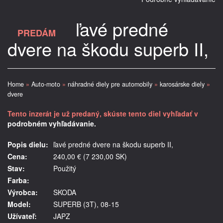
ľavé predné
PREDÁM
dvere na škodu superb II,
Home
»
Auto-moto
»
náhradné diely pre automobily
»
karosárske diely
»
dvere
Tento inzerát je už predaný, skúste tento diel vyhľadať v
podrobném vyhľadávanie.
Popis dielu:
ľavé predné dvere na škodu superb II,
Cena:
240,00 € (7 230,00 SK)
Stav:
Použitý
Farba:
Výrobca:
SKODA
Model:
SUPERB (3T), 08-15
Užívateľ:
JAPZ