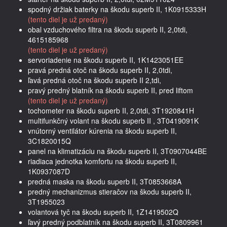
spodný držiak baterky na škodu superb II, 1K0915333H
(tento diel je už predaný)
obal vzduchového filtra na škodu superb II, 2,0tdi,
4615185968
(tento diel je už predaný)
servoriadenie na škodu superb II, 1K1423051EE
pravá predná otoč na škodu superb II, 2,0tdi,
ľavá predná otoč na škodu superb II 2,tdi,
pravý predný blatník na škodu superb II, pred liftom
(tento diel je už predaný)
tochometer na škodu superb II, 2,0tdi, 3T1920841H
multifunkčný volant na škodu superb II , 3T0419091K
vnútorný ventilátor kúrenia na škodu superb II,
3C1820015Q
panel na klimatizáciu na škodu superb II, 3T0907044BE
riadiaca jednotka komfortu na škodu superb II,
1K0937087D
predná maska na škodu superb II, 3T0853668A
predný mechanizmus stieračov na škodu superb II,
3T1955023
volantová tyč na škodu superb II, 1Z1419502Q
ľavý predný podblatník na škodu superb II, 3T0809961