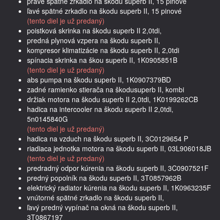
pravé spätné zrkadlo na škodu superb II, 15 pinové
ľavé spätné zrkadlo na škodu superb II, 15 pinové
(tento diel je už predaný)
poistková skrinka na škodu superb II 2,0tdi,
predná plynová vzpera na škodu superb II,
kompresor klimatizácie na škodu superb II, 2,0tdi
spínacia skrinka na škou superb II, 1K0905851B
(tento diel je už predaný)
abs pumpa na škodu superb II, 1K0907379BD
zadné ramienko stierača na škodusuperb II, kombi
držiak motora na škodu superb II 2,0tdi, 1K0199262CB
hadica na intercooler na škodu superb II 2,0tdi,
5n0145840G
(tento diel je už predaný)
hadica na vzduch na škodu superb II, 3C0129654 P
riadiaca jednotka motora na škodu superb II, 03L906018JB
(tento diel je už predaný)
predradný odpor kúrenia na škodu superb II, 3C0907521F
predný popolník na škodu superb II, 3T0857962B
elektrický radiator kúrenia na škodu superb II, 1K0963235F
vnútorné spätné zrkadlo na škodu superb II,
ľavý predný vypínač na okná na škodu superb II,
3T0867197