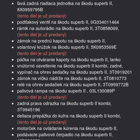
ľavá zadná riadiaca jednotka na škodu superb II,
8X0959795B
(tento diel je už predaný)
podtlakový ventil na škodu superb II, 0G334011464
rámik na autorádio na škodu superb II, 3T0858069,
(tento diel je už predaný)
zámok na prednú kapotu na škodu superb II,
volantový krúžok na škodu superb II, 5K0953569E
(tento diel je už predaný)
páčka na otváranie kapoty na škodu superb II, lanko
vnútorné osvetlenie na škodu superb II kombi, zadné,
vypínač na ohrev sedačky na škodu superb II, 3T0919201
zámok na víčko nádrže na škodu superb II, 3T0810773
relé na ohrev sedačiek na škodu superb II, 3T0959772B
palivová rampa na škodu superb II , 03L130089P
(tento diel je už predaný)
zadná prava odrazka na škodu superb II kombi,
3T9945196
deliaca prepážka do kufra na škodu superb II kombi,
(tento diel je už predaný)
motorček na ovládanie kúrenia na škodu superb II,
podávacie palivové čerpadlo na škodu superb II,