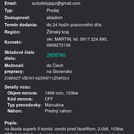
Email:
autodielyjapz@gmail.com
Typ:
Predaj
Dostupnosť:
skladom
Termín dodania:
do 24 hodín pracovného dňa
Región:
Žilinský kraj
okr. MARTIN, tel. 0917 224 990,
Kontakt:
0908272136
Skladové číslo
2858760
dielu:
Možnosti
do Čiech
prepravy:
na Slovensko
ZOBRAZIŤ VŠETKY INZERÁTY UŽÍVATEĽA
Detaily vozu:
Objem motora:
1968 ccm, 103kw
Kód motora:
CFF
Typ prevodovky:
Manuálna
Náhon:
Predný náhon
Popis:
na škoda superb II kombi, combi pred faceliftom, 2,0tdi, 103kw, 