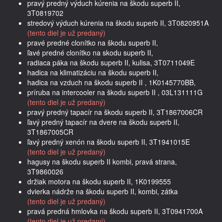
pravý predný výduch kúrenia na škodu superb II,
3T0819702
stredový výduch kúrenia na škodu superb II, 3T0820951A
(tento diel je už predaný)
pravé predné clonítko na škodu superb II,
ľavé predné clonítko na skodu superb II,
radiaca páka na škodu superb II, kulisa, 3T0711049E
hadica na klimatizáciu na škodu superb II,
hadica na vzduch na škodu superb II , 1K0145770BB,
príruba na intercooler na škodu superb II , 03L131111G
(tento diel je už predaný)
pravý predný tapacír na škodu superb II, 3T1867006CR
ľavý predný tapacír na dvere na škodu superb II,
3T1867005CR
ľavý predný xenón na škodu superb II, 3T1941015E
(tento diel je už predaný)
hagusy na škodu superb II kombi, pravá strana,
3T9860026
držiak motora na škodu superb II, 1K0199555
dvierka nádrže na škodu superb II, kombi, zátka
(tento diel je už predaný)
pravá predná hmlovka na škodu superb II, 3T0941700A
(tento diel je už predaný)