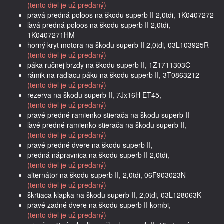
(tento diel je už predaný)
pravá predná poloos na škodu superb II 2,0tdi, 1K0407272
ľavá predná poloos na škodu superb II 2,0tdi,
1K0407271HM
horný kryt motora na škodu superb II 2,0tdi, 03L103925R
(tento diel je už predaný)
páka ručnej brzdy na škodu superb II, 1Z1711303C
rámik na radiacu páku na škodu superb II, 3T0863212
(tento diel je už predaný)
rezerva na škodu superb II, 7Jx16H ET45,
(tento diel je už predaný)
pravé predné ramienko stierača na škodu superb II
ľavé predné ramienko stierača na škodu superb II,
(tento diel je už predaný)
pravé predné dvere na škodu superb II,
predná nápravnica na škodu superb II 2,0tdi,
(tento diel je už predaný)
alternátor na škodu superb II, 2,0tdi, 06F903023N
(tento diel je už predaný)
škrtiaca klapka na škodu superb II, 2,0tdi, 03L128063K
pravé zadné dvere na škodu superb II kombi,
(tento diel je už predaný)