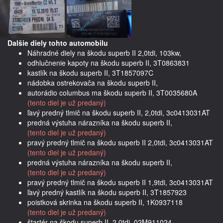
Dalšie diely tohto automobilu
Náhradné diely na škodu superb II 2,0tdi, 103kw,
odhlučnenie kapoty na škodu superb II, 3T0863831
kastlík na škodu superb II, 3T1857097C
nádobka ostrekovača na škodu superb II,
autorádio columbus ma škodu superb II, 3T0035680A
(tento diel je už predaný)
ľavý predný tlmič na škodu superb II, 2,0tdi, 3c0413031AT
predná výstuha nárazníka na škodu superb II,
(tento diel je už predaný)
pravý predný tlmič na škodu superb II 2,0tdi, 3c0413031AT
(tento diel je už predaný)
predná výstuha nárazníka na škodu superb II,
(tento diel je už predaný)
pravý predný tlmič na škodu superb II 1,9tdi, 3c0413031AT
ľavý predný kastlík na škodu superb II, 3T1857923
poistková skrinka na škodu superb II, 1K0937118
(tento diel je už predaný)
štartér na škodu superb II, 2,0tdi, 02M911024