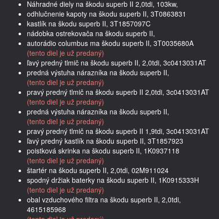
Náhradné diely na škodu superb II 2,0tdi, 103kw,
odhlučnenie kapoty na škodu superb II, 3T0863831
kastlík na škodu superb II, 3T1857097C
nádobka ostrekovača na škodu superb II,
autorádio columbus ma škodu superb II, 3T0035680A
(tento diel je už predaný)
ľavý predný tlmič na škodu superb II, 2,0tdi, 3c0413031AT
predná výstuha nárazníka na škodu superb II,
(tento diel je už predaný)
pravý predný tlmič na škodu superb II 2,0tdi, 3c0413031AT
(tento diel je už predaný)
predná výstuha nárazníka na škodu superb II,
(tento diel je už predaný)
pravý predný tlmič na škodu superb II 1,9tdi, 3c0413031AT
ľavý predný kastlík na škodu superb II, 3T1857923
poistková skrinka na škodu superb II, 1K0937118
(tento diel je už predaný)
štartér na škodu superb II, 2,0tdi, 02M911024
spodný držiak baterky na škodu superb II, 1K0915333H
(tento diel je už predaný)
obal vzduchového filtra na škodu superb II, 2,0tdi,
4615185968
(tento diel je už predaný)