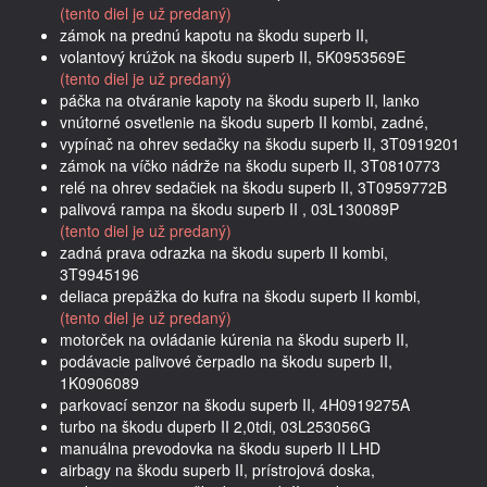
(tento diel je už predaný)
zámok na prednú kapotu na škodu superb II,
volantový krúžok na škodu superb II, 5K0953569E
(tento diel je už predaný)
páčka na otváranie kapoty na škodu superb II, lanko
vnútorné osvetlenie na škodu superb II kombi, zadné,
vypínač na ohrev sedačky na škodu superb II, 3T0919201
zámok na víčko nádrže na škodu superb II, 3T0810773
relé na ohrev sedačiek na škodu superb II, 3T0959772B
palivová rampa na škodu superb II , 03L130089P
(tento diel je už predaný)
zadná prava odrazka na škodu superb II kombi,
3T9945196
deliaca prepážka do kufra na škodu superb II kombi,
(tento diel je už predaný)
motorček na ovládanie kúrenia na škodu superb II,
podávacie palivové čerpadlo na škodu superb II,
1K0906089
parkovací senzor na škodu superb II, 4H0919275A
turbo na škodu duperb II 2,0tdi, 03L253056G
manuálna prevodovka na škodu superb II LHD
airbagy na škodu superb II, prístrojová doska,