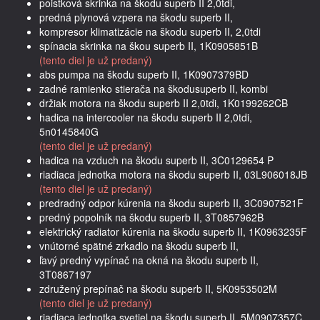
poistková skrinka na škodu superb II 2,0tdi,
predná plynová vzpera na škodu superb II,
kompresor klimatizácie na škodu superb II, 2,0tdi
spínacia skrinka na škou superb II, 1K0905851B
(tento diel je už predaný)
abs pumpa na škodu superb II, 1K0907379BD
zadné ramienko stierača na škodusuperb II, kombi
držiak motora na škodu superb II 2,0tdi, 1K0199262CB
hadica na intercooler na škodu superb II 2,0tdi,
5n0145840G
(tento diel je už predaný)
hadica na vzduch na škodu superb II, 3C0129654 P
riadiaca jednotka motora na škodu superb II, 03L906018JB
(tento diel je už predaný)
predradný odpor kúrenia na škodu superb II, 3C0907521F
predný popolník na škodu superb II, 3T0857962B
elektrický radiator kúrenia na škodu superb II, 1K0963235F
vnútorné spätné zrkadlo na škodu superb II,
ľavý predný vypínač na okná na škodu superb II,
3T0867197
združený prepínač na škodu superb II, 5K0953502M
(tento diel je už predaný)
riadiaca jednotka svetiel na škodu superb II, 5M0907357C