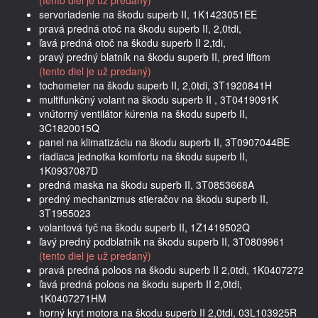
servoriadenie na škodu superb II, 1K1423051EE
pravá predná otoč na škodu superb II, 2,0tdi,
ľavá predná otoč na škodu superb II 2,tdi,
pravý predný blatník na škodu superb II, pred liftom
(tento diel je už predaný)
tochometer na škodu superb II, 2,0tdi, 3T1920841H
multifunkčný volant na škodu superb II , 3T0419091K
vnútorný ventilátor kúrenia na škodu superb II,
3C1820015Q
panel na klimatizáciu na škodu superb II, 3T0907044BE
riadiaca jednotka komfortu na škodu superb II,
1K0937087D
predná maska na škodu superb II, 3T0853668A
predný mechanizmus stieračov na škodu superb II,
3T1955023
volantová tyč na škodu superb II, 1Z1419502Q
ľavý predný podblatník na škodu superb II, 3T0809961
(tento diel je už predaný)
pravá predná poloos na škodu superb II 2,0tdi, 1K0407272
ľavá predná poloos na škodu superb II 2,0tdi,
1K0407271HM
horný kryt motora na škodu superb II 2,0tdi, 03L103925R