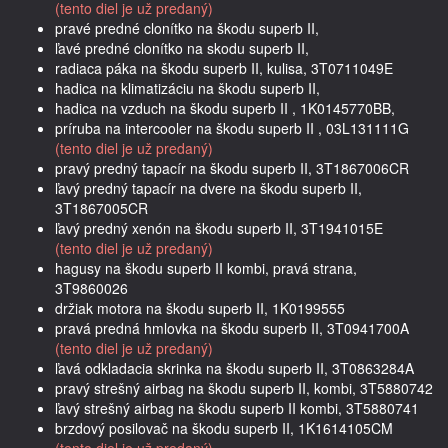
(tento diel je už predaný)
pravé predné clonítko na škodu superb II,
ľavé predné clonítko na skodu superb II,
radiaca páka na škodu superb II, kulisa, 3T0711049E
hadica na klimatizáciu na škodu superb II,
hadica na vzduch na škodu superb II , 1K0145770BB,
príruba na intercooler na škodu superb II , 03L131111G
(tento diel je už predaný)
pravý predný tapacír na škodu superb II, 3T1867006CR
ľavý predný tapacír na dvere na škodu superb II,
3T1867005CR
ľavý predný xenón na škodu superb II, 3T1941015E
(tento diel je už predaný)
hagusy na škodu superb II kombi, pravá strana,
3T9860026
držiak motora na škodu superb II, 1K0199555
pravá predná hmlovka na škodu superb II, 3T0941700A
(tento diel je už predaný)
ľavá odkladacia skrinka na škodu superb II, 3T0863284A
pravý strešný airbag na škodu superb II, kombi, 3T5880742
ľavý strešný airbag na škodu superb II kombi, 3T5880741
brzdový posilovač na škodu superb II, 1K1614105CM
(tento diel je už predaný)