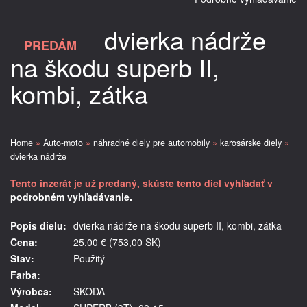
dvierka nádrže
PREDÁM
na škodu superb II,
kombi, zátka
Home
»
Auto-moto
»
náhradné diely pre automobily
»
karosárske diely
»
dvierka nádrže
Tento inzerát je už predaný, skúste tento diel vyhľadať v
podrobném vyhľadávanie.
Popis dielu:
dvierka nádrže na škodu superb II, kombi, zátka
Cena:
25,00 € (753,00 SK)
Stav:
Použitý
Farba:
Výrobca:
SKODA