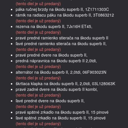
(tento diel je už predaný)
páka ručnej brzdy na škodu superb II, 1Z1711303C
rámik na radiacu páku na škodu superb II, 3T0863212
(tento diel je už predaný)
rezerva na škodu superb II, 7Jx16H ET45,
(tento diel je už predaný)
pravé predné ramienko stierača na škodu superb II
ľavé predné ramienko stierača na škodu superb II,
(tento diel je už predaný)
pravé predné dvere na škodu superb II,
predná nápravnica na škodu superb II 2,0tdi,
(tento diel je už predaný)
alternátor na škodu superb II, 2,0tdi, 06F903023N
(tento diel je už predaný)
škrtiaca klapka na škodu superb II, 2,0tdi, 03L128063K
pravé zadné dvere na škodu superb II kombi,
(tento diel je už predaný)
ľavé predné dvere na škodu superb II,
(tento diel je už predaný)
pravé spätné zrkadlo na škodu superb II, 15 pinové
ľavé spätné zrkadlo na škodu superb II, 15 pinové
(tento diel je už predaný)