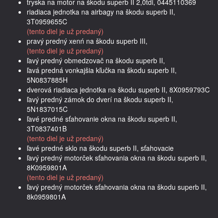
tryska na motor na škodu superb II 2,0tdi, 0445110369
riadiaca jednotka na airbagy na škodu superb II,
3T0959655C
(tento diel je už predaný)
pravý predný xenń na škodu superb III,
(tento diel je už predaný)
ľavý predný obmedzovač na škodu superb II,
ľavá predná vonkajšia kľučka na škodu superb II,
5N0837885H
dverová riadiaca jednotka na škodu superb II, 8X0959793C
ľavý predný zámok do dverí na škodu superb II,
5N1837015C
ľavé predné sťahovanie okna na škodu superb II,
3T0837401B
(tento diel je už predaný)
ľavé predné sklo na škodu superb II, sťahovacie
ľavý predný motorček sťahovania okna na škodu superb II,
8K0959801A
(tento diel je už predaný)
ľavý predný motorček sťahovania okna na škodu superb II,
8k0959801A