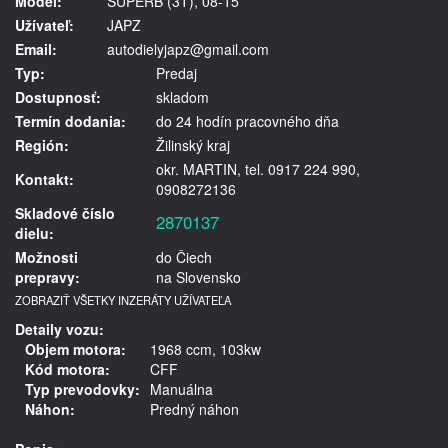
Model:
SUPERB (3T), 08-15
Užívateľ:
JAPZ
Email:
autodielyjapz@gmail.com
Typ:
Predaj
Dostupnosť:
skladom
Termín dodania:
do 24 hodín pracovného dňa
Región:
Žilinský kraj
okr. MARTIN, tel. 0917 224 990,
Kontakt:
0908272136
Skladové číslo
2870137
dielu:
Možnosti
do Čiech
prepravy:
na Slovensko
ZOBRAZIŤ VŠETKY INZERÁTY UŽÍVATEĽA
Detaily vozu:
Objem motora:
1968 ccm, 103kw
Kód motora:
CFF
Typ prevodovky:
Manuálna
Náhon:
Predný náhon