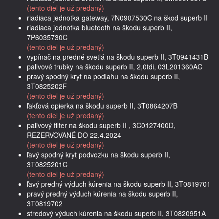
(tento diel je už predaný)
riadiaca jednotka gateway, 7N0907530C na škod superb II
riadiaca jednotka bluetooth na škodu superb II,
7P6035730C
(tento diel je už predaný)
vypínač na predné svetlá na škodu superb II, 3T0941431B
palivové trubky na škodu superb II, 2,0tdi, 03L201360AC
pravý spodný kryt na podlahu na škodu superb II,
3T0825202F
(tento diel je už predaný)
ľakťová opierka na škodu superb II, 3T0864207B
(tento diel je už predaný)
palivový filter na škodu superb II , 3C0127400D,
REZERVOVANÉ DO 22.4.2024
(tento diel je už predaný)
ľavý spodný kryt podvozku na škodu superb II,
3T0825201C
(tento diel je už predaný)
ľavý predný výduch kúrenia na škodu superb II, 3T0819701
pravý predný výduch kúrenia na škodu superb II,
3T0819702
stredový výduch kúrenia na škodu superb II, 3T0820951A