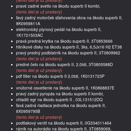
pravé zadné svetlo na škodu superb II kombi,
(tento diel je už predaný)
ľavý zadný motorček sťahovania okna na škodu superb II,
8K0959811A
elektronický plynový pedál na škodu superb II,
1K1721503AC
pravá predná krytka na škodu superb II, 3T0853666
hliníkové disky na škodu superb II, 3ks, 6,5Jx16 H2 ET38
pravý predný podblatník na škodu superb II, 3T0809962
(tento diel je už predaný)
predné čelo na škodu superb II, 2,0tdi, 3T0805588D
(tento diel je už predaný)
pdf filter na škodu superb II 2,0tdi, 1K0131723P
(tento diel je už predaný)
vnútorné osvetlenie na škodu superb II, 1K0868837E
pravý zadný pyropás na škodu superb II kombi,
chladič egr na škodu superb II , 03L131512DQ
ľavá zadná riadiaca jednotka na škodu superb II,
8X0959795B
(tento diel je už predaný)
podtlakový ventil na škodu superb II, 0G334011464
rámik na autorádio na škodu superb II, 3T0858069,